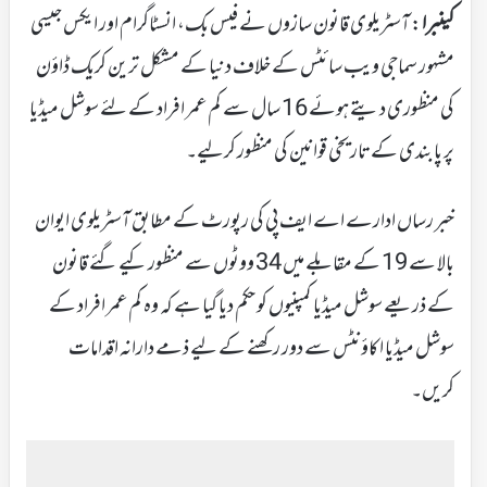
کینبرا
: آسٹریلوی قانون سازوں نے فیس بک، انسٹاگرام اور ایکس جیسی
مشہور سماجی ویب سائٹس کے خلاف دنیا کے مشکل ترین کریک ڈاؤن
کی منظوری دیتے ہوئے 16 سال سے کم عمر افراد کے لئے سوشل میڈیا
پر پابندی کے تاریخی قوانین کی منظور کرلیے۔
خبر رساں ادارے اے ایف پی کی رپورٹ کے مطابق آسٹریلوی ایوان
بالا سے 19 کے مقابلے میں 34 ووٹوں سے منظور کیے گئے قانون
کے ذریعے سوشل میڈیا کمپنیوں کو حکم دیا گیا ہے کہ وہ کم عمر افراد کے
سوشل میڈیا اکاؤنٹس سے دور رکھنے کے لیے ذمے دارانہ اقدامات
کریں۔