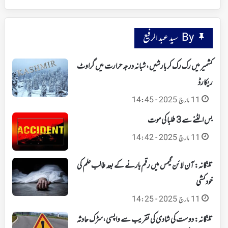
By سید عبد الرفیع
کشمیر میں رک رک کر بارشیں، شبانہ درجہ حرارت میں گراوٹ
ریکارڈ
11 مارچ 2025 - 14:45
بس الٹنے سے 3 طلبا کی موت
11 مارچ 2025 - 14:42
تلنگانہ: آن لائن گیمس میں رقم ہارنے کے بعد طالب علم کی
خودکشی
11 مارچ 2025 - 14:25
تلنگانہ: دوست کی شادی کی تقریب سے واپسی،سڑک حادثہ