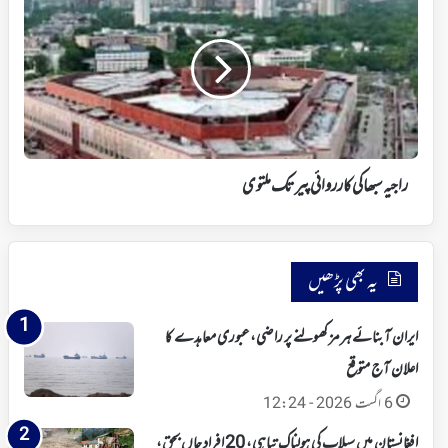
سبھا
کی
کارروائی
پیر
تک
ملتوی
راجیہ سبھا کی کارروائی پیر تک ملتوی
یہ بھی پڑھیں
ایران آبنائے ہرمز کھولنے پر راضی،عبوری معاہدے کا
اعلان آج متوقع
6 اگست 2026 - 12:24
افغانستان میں سیلاب کی ہولناک تباہی، 20 افراد جاں بحق،