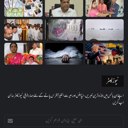
نیوز لیٹر
اپنے ان باکس میں تازہ ترین خبریں، اپڈیٹس اور حیرت انگیز آفرس پانے کے لئے ہمارا ڈیلی نیوز لیٹر سائن
اپ کریں
ای
میل