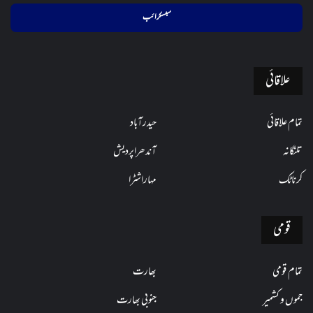
ایڈریس
فراہم
کریں
علاقائی
تمام علاقائی
حیدرآباد
تلنگانہ
آندھراپردیش
کرناٹک
مہاراشٹرا
قومی
تمام قومی
بھارت
جموں و کشمیر
جنوبی بھارت