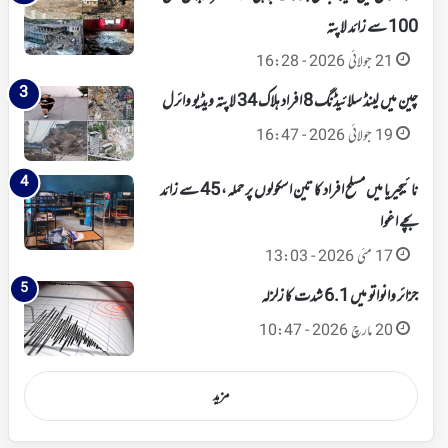
100 سے زائد لاپتہ
21 جولائی 2026 - 16:28
چین میں لینڈ سلائیڈنگ 8 افراد ہلاک 34 لاپتہ ویڈیو وائرل
19 جولائی 2026 - 16:47
نائیجیریا میں مسلح افراد کا تین اسکولوں پر حملہ، 45 سے زائد
بچے اغوا
17 مئی 2026 - 13:03
جزائر وانواتو میں 6.1 شدت کا زلزلہ
20 مارچ 2026 - 10:47
مزید