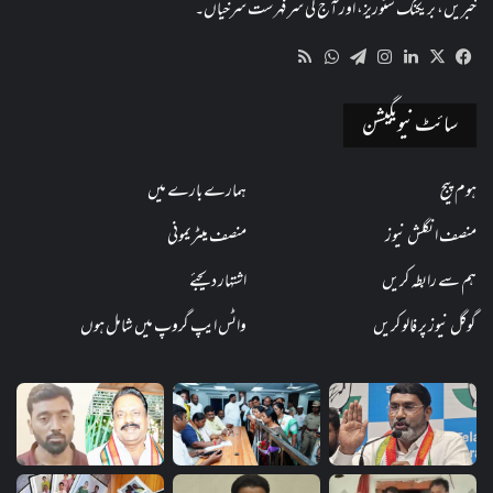
خبریں، بریکنگ سٹوریز، اور آج کی سرفہرست سرخیاں۔
WhatsApp
RSS
Telegram
Instagram
LinkedIn
Facebook
X
سائٹ نیویگیشن
ہوم پیج
ہمارے بارے میں
منصف انگلش نیوز
منصف میٹریمونی
ہم سے رابطہ کریں
اشتہار دیجئے
گوگل نیوز پر فالو کریں
واٹس ایپ گروپ میں شامل ہوں