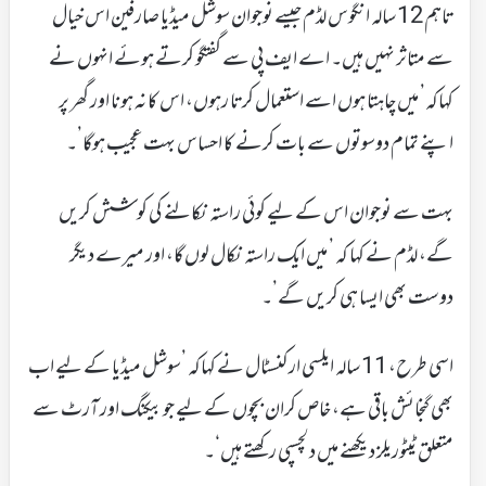
تاہم 12 سالہ انگوس لڈم جیسے نوجوان سوشل میڈیا صارفین اس خیال
سے متاثر نہیں ہیں۔ اے ایف پی سے گفتگو کرتے ہوئے انہوں نے
کہاکہ’ میں چاہتا ہوں اسے استعمال کرتا رہوں، اس کا نہ ہونا اور گھر پر
اپنے تمام دوسوتوں سے بات کرنے کا احساس بہت عجیب ہوگا’۔
بہت سے نوجوان اس کے لیے کوئی راستہ نکالنے کی کوشش کریں
گے، لڈم نے کہا کہ ’ میں ایک راستہ نکال لوں گا، اور میرے دیگر
دوست بھی ایسا ہی کریں گے’۔
اسی طرح، 11 سالہ ایلسی ارکنسٹال نے کہاکہ ’سوشل میڈیا کے لیے اب
بھی گنجائش باقی ہے، خاص کران بچوں کے لیے جو بیکنگ اور آرٹ سے
متعلق ٹیٹوریلز دیکھنے میں دلچسپی رکھتے ہیں‘۔