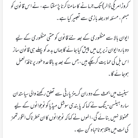
کروڑ امریکی ڈالر) تک جرمانے کا سامنا کرنا پڑسکتا ہے، نے اس قانون کو
مبہم، مسئلہ اور جلد بازی سے تعبیر کیا ہے۔
ایوان بالا سے منظوری کے بعد نئے قانون کو حتمی منظوری کے لیے
دوبارہ ایوان زیریں میں پیش کیا جائے گا جہاں بدھ کو پہلے ہی قانون ساز
اس بل کی حمایت کرچکے ہیں، جس کے بعد یہ باقاعدہ طور پر نافذ العمل
ہوجائے گا۔
سینیٹ میں بحث کے دوران گرینز پارٹی سے تعلق رکھنے والی سیاستدان
سارہ ہینسن-ینگ نے کہا کہ پابندی سوشل میڈیا کو نوجوانوں کے لیے
محفوظ نہیں بنائے گی، انہوں نے کہاکہ نوجوانوں کا ان خطرناک الگورتھمز
کی لت میں مبتلا ہونا تباہ کن ہے۔