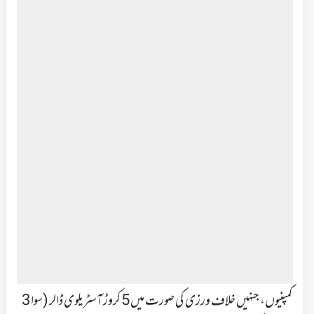
کمپنیوں، جنہیں خلاف ورزی کی صورت میں 5 کروڑ آسٹریلوی ڈالر (سوا 3