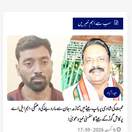
سب سے اہم خبریں
حیدرآباد
محبت کی شادی پر باپ بیٹے میں تنازعہ، جان سے ماردینے کی دھمکی، ایم ایل اے
پرکاش گوڑ کے بیٹے کا سنسنی خیز دعویٰ!
6 اگست 2026 - 17:59