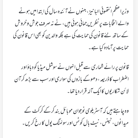
وزیراعظم انتھونی البانیز، جنہوں نے آئندہ سال کی ابتدا میں ہونے
والے انتخابات پر نظریں جمائی ہوئی ہیں، نے نہ صرف جوش و خروش
کے ساتھ نئے قانون کی حمایت کی ہے بلکہ والدین کو بھی اس قانون کی
حمایت پر آمادہ کیا ہے۔
قانون پر رائے شماری سے قبل انہوں نے سوشل میڈیا کو دباؤ اور
اضطراب کا ذریعہ، دھوکے بازوں کی سواری اور سب سے بڑھ کر آن
لائن شکاریوں کا ایک آلہ قرار دیا تھا۔
وہ چاہتے ہیں کہ آسٹریلوی نوجوان موبائل بند کرکے کرکٹ کے
میدانوں، ٹینس، نیٹ بال کوٹس اور سوئمنگ پول کا رخ کریں۔