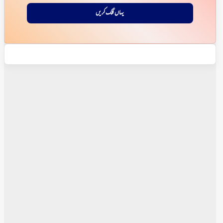
یہاں کلک کریں