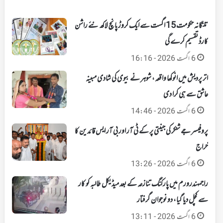
تلنگانہ حکومت 15 اگست سے ایک کروڑ پانچ لاکھ نئے راشن
کارڈ تقسیم کرے گی
6 اگست 2026 - 16:16
اتر پردیش میں انوکھا واقعہ، شوہر نے بیوی کی شادی مبینہ
عاشق سے ہی کرا دی
6 اگست 2026 - 14:46
پروفیسر جے شنکر کی جینتی پر کے ٹی آر اور بی آر ایس قائدین کا
خراج
6 اگست 2026 - 13:26
راجمہندرورم میں پارکنگ تنازعہ کے بعد میڈیکل طالبہ کو کار
سے کچل دیا گیا، دو نوجوان گرفتار
6 اگست 2026 - 13:11