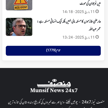
میں نوجوان کی موت
11 مارچ 2025 - 14:18
عارضی ملازموں کا مسئلہ مالی نہیں بلکہ ایک انسانی مسئلہ ہے:
عمر عبداللہ
11 مارچ 2025 - 13:24
تمام (1779)
منصف نیوز 24x7 - چوبیس گھنٹے، دنیا بھر سے خبروں کی کوریج! ہندوستان کی تازہ ترین