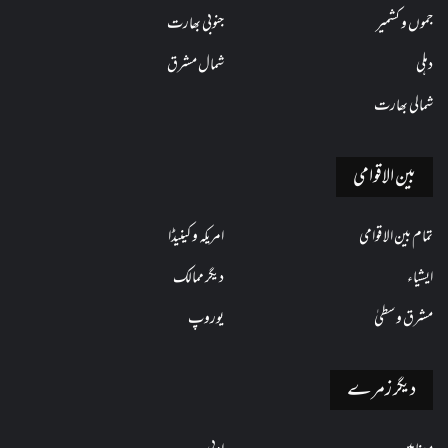
جموں و کشمیر
جنوبی بھارت
دہلی
شمال مشرق
شمالی بھارت
بین الاقوامی
تمام بین الاقوامی
امریکہ و کینیڈا
ایشیاء
دیگر ممالک
مشرق وسطیٰ
یوروپ
دیگر زمرے