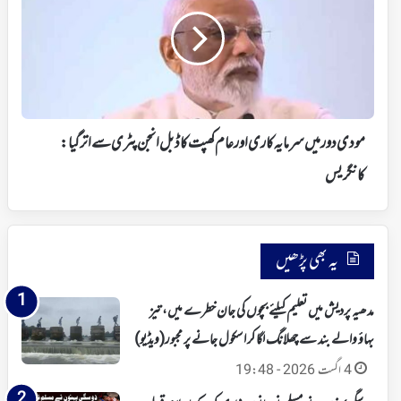
میں
سرمایہ
کاری
اور
عام
کھپت
کا
ڈبل
مودی دور میں سرمایہ کاری اور عام کھپت کا ڈبل انجن پٹری سے اتر گیا:
انجن
پٹری
کانگریس
سے
اتر
گیا:
کانگریس
یہ بھی پڑھیں
مدھیہ پردیش میں تعلیم کیلئے بچوں کی جان خطرے میں، تیز
بہاؤ والے بند سے چھلانگ لگا کر اسکول جانے پر مجبور(ویڈیو)
4 اگست 2026 - 19:48