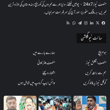
منصف نیوز 24x7 - چوبیس گھنٹے، دنیا بھر سے خبروں کی کوریج! ہندوستان کی تازہ ترین
خبریں، بریکنگ سٹوریز، اور آج کی سرفہرست سرخیاں۔
WhatsApp
RSS
Telegram
Instagram
LinkedIn
Facebook
X
سائٹ نیویگیشن
ہوم پیج
ہمارے بارے میں
منصف انگلش نیوز
منصف میٹریمونی
ہم سے رابطہ کریں
اشتہار دیجئے
گوگل نیوز پر فالو کریں
واٹس ایپ گروپ میں شامل ہوں