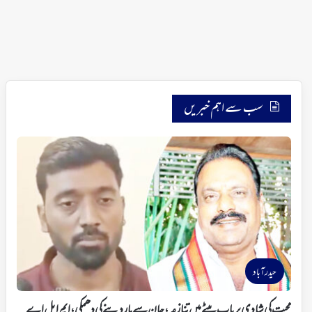
سب سے اہم خبریں
حیدرآباد
محبت کی شادی پر باپ بیٹے میں تنازعہ، جان سے ماردینے کی دھمکی، ایم ایل اے