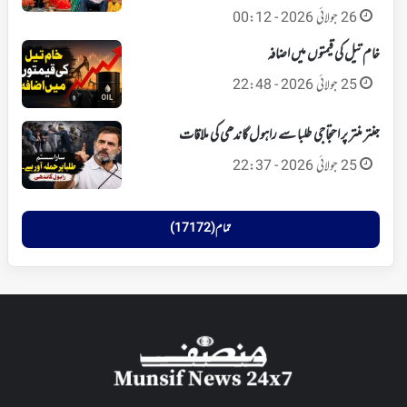
26 جولائی 2026 - 00:12
خام تیل کی قیمتوں میں اضافہ
25 جولائی 2026 - 22:48
جنتر منتر پر احتجاجی طلبا سے راہول گاندھی کی ملاقات
25 جولائی 2026 - 22:37
تمام (17172)