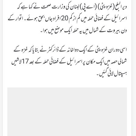
دیر البلح(غزہ پٹی) (اے پی) لبنان کی وزارت صحت نے کہا ہے کہ
اسرائیل کے فضائی حملہ میں کم از کم 20 افراد جاں بحق ہوئے۔ اتوار کے
دن بیروت کے شمال میں یہ حملہ ایک موضع میں ہوا۔
اسی دوران غزہ پٹی کے ایک دواخانہ کے ڈائرکٹر نے بتایا کہ غزہ کے
شمالی حصہ میں ایک مکان پر اسرائیل کے فضائی حملہ کے بعد 17لاشیں
ہسپتال لائی گئیں۔