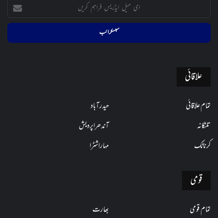
ای
میل
ایڈریس
فراہم
کریں
علاقائی
تمام علاقائی
حیدرآباد
تلنگانہ
آندھراپردیش
کرناٹک
مہاراشٹرا
قومی
تمام قومی
بھارت