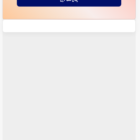
یہاں کلک کریں