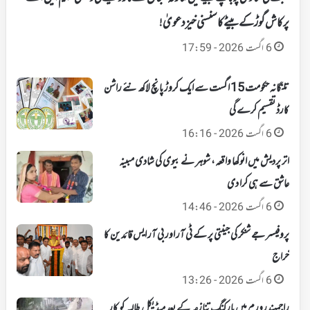
پرکاش گوڑ کے بیٹے کا سنسنی خیز دعویٰ!
6 اگست 2026 - 17:59
تلنگانہ حکومت 15 اگست سے ایک کروڑ پانچ لاکھ نئے راشن
کارڈ تقسیم کرے گی
6 اگست 2026 - 16:16
اتر پردیش میں انوکھا واقعہ، شوہر نے بیوی کی شادی مبینہ
عاشق سے ہی کرا دی
6 اگست 2026 - 14:46
پروفیسر جے شنکر کی جینتی پر کے ٹی آر اور بی آر ایس قائدین کا
خراج
6 اگست 2026 - 13:26
راجمہندرورم میں پارکنگ تنازعہ کے بعد میڈیکل طالبہ کو کار