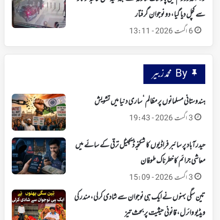
سے کچل دیا گیا، دو نوجوان گرفتار
6 اگست 2026 - 13:11
By محمد زبیر
ہندوستانی مسلمانوں پر مظالم ‘ساری دنیا میں تشویش
3 اگست 2026 - 19:43
حیدرآباد پر سائبر فراڈیوں کا شکنجہ‘ ڈیجیٹل ترقی کے سائے میں
معاشی جرائم کا خطرناک طوفان
3 اگست 2026 - 15:09
تین سگی بہنوں نے ایک ہی نوجوان سے شادی کرلی، مندر کی
ویڈیو وائرل، قانونی حیثیت پر بحث تیز