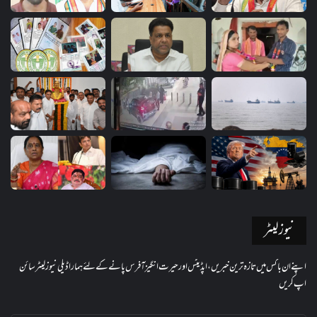
نیوز لیٹر
اپنے ان باکس میں تازہ ترین خبریں، اپڈیٹس اور حیرت انگیز آفرس پانے کے لئے ہمارا ڈیلی نیوز لیٹر سائن
اپ کریں