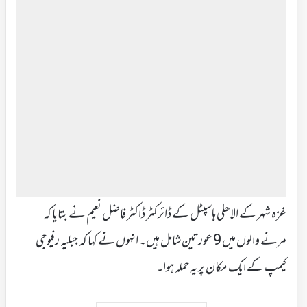
غزہ شہر کے الاھلی ہاسپٹل کے ڈائرکٹر ڈاکٹر فاضل نعیم نے بتایا کہ
مرنے والوں میں 9 عورتین شامل ہیں۔ انہوں نے کہا کہ جبلیہ رفیوجی
کیمپ کے ایک مکان پر یہ حملہ ہوا۔