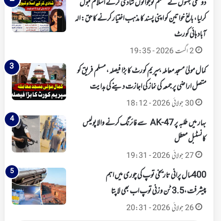
دو سگی بہنوں نے مسلم نوجوانوں شادی کرکے اسلام قبول
کرلیا، بالغ خواتین کو اپنی پسند کا مذہب اختیار کرنے کا حق: الہ
آباد ہائی کورٹ
2 اگست 2026 - 19:35
کمال مولیٰ مسجد معاملہ، سپریم کورٹ کا بڑا فیصلہ، مسلم فریق کو
متصل اراضی پر جمعہ کی نماز کی اجازت دینے کی ہدایت
30 جولائی 2026 - 18:12
بہار میں طلبہ پر AK-47 سے فائرنگ کرنے والا پولیس
کانسٹبل معطل
27 جولائی 2026 - 19:31
400 سال پرانی تاریخی توپ کی چوری میں اہم
پیشرفت،3.5 ٹن وزنی توپ اب بھی لاپتا
26 جولائی 2026 - 20:31