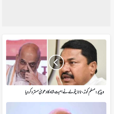
ویڈیو:
مسلم
کوٹہ،
ناناپٹولے
نے
امیت
شاہ
کا
دعویٰ
مسترد
ویڈیو: مسلم کوٹہ، ناناپٹولے نے امیت شاہ کا دعویٰ مسترد کردیا
کردیا
مودی
دور