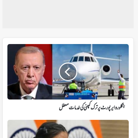
بنگلورو
ایرپورٹ
پر
ترک
کمپنی
کی
خدمات
معطل
بنگلورو ایرپورٹ پر ترک کمپنی کی خدمات معطل
کرنل
صوفیہ
قریشی