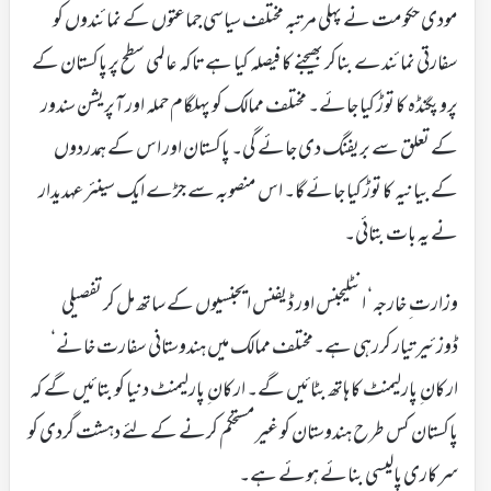
مودی حکومت نے پہلی مرتبہ مختلف سیاسی جماعتوں کے نمائندوں کو
سفارتی نمائندے بناکر بھیجنے کا فیصلہ کیا ہے تاکہ عالمی سطح پر پاکستان کے
پروپگنڈہ کا توڑ کیا جائے۔ مختلف ممالک کو پہلگام حملہ اور آپریشن سندور
کے تعلق سے بریفنگ دی جائے گی۔ پاکستان اور اس کے ہمدردوں
کے بیانیہ کا توڑ کیا جائے گا۔ اس منصوبہ سے جڑے ایک سینئر عہدیدار
نے یہ بات بتائی۔
وزارت ِ خارجہ‘ انٹلیجنس اور ڈیفنس ایجنسیوں کے ساتھ مل کر تفصیلی
ڈوزئیر تیار کررہی ہے۔مختلف ممالک میں ہندوستانی سفارت خانے‘
ارکان ِ پارلیمنٹ کا ہاتھ بٹائیں گے۔ ارکان ِ پارلیمنٹ دنیا کو بتائیں گے کہ
پاکستان کس طرح ہندوستان کو غیرمستحکم کرنے کے لئے دہشت گردی کو
سرکاری پالیسی بنائے ہوئے ہے۔