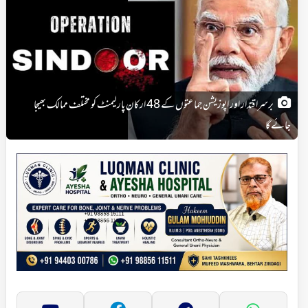
برسراقتدار اور اپوزیشن جماعتوں کے 48 ارکان پارلیمنٹ کو مختلف ممالک بھیجا
جائے گا