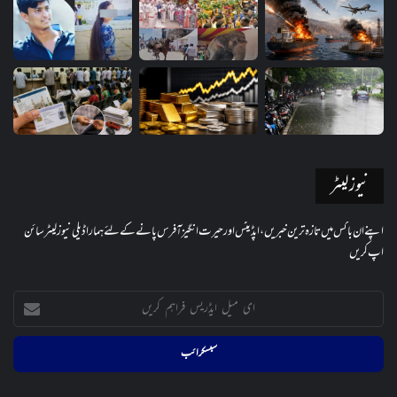
نیوز لیٹر
اپنے ان باکس میں تازہ ترین خبریں، اپڈیٹس اور حیرت انگیز آفرس پانے کے لئے ہمارا ڈیلی نیوز لیٹر سائن
اپ کریں
ای
میل
ایڈریس
فراہم
کریں