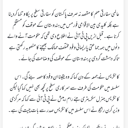
عالمی سفارتی مہم کا مقصد نہ صرف پاکستان کو سفارتی سطح پر یکا و تنہا کردینا
ہے بلکہ کلیدی بین الاقوامی فورمس میں ہندوستان کے موقف کو مستحکم
کرنا ہے۔ قبل ازیں پی ٹی آئی نے اطلاع دی تھی کہ حکومت آنے والے
دنوں میں ہمہ جماعتی پارلیمانی وفود مختلف ممالک بھیجنے کا منصوبہ رکھتی ہے
تاکہ دہشت گردی پر ہندوستان کے موقف کی وضاحت کی جائے۔
کانگریس نے جمعہ کے دن کہا کہ وہ یقینا ان وفود کا حصہ بنے گی۔ اس
سلسلہ میں حکومت کی طرف سے سرکاری سطح پر کچھ بھی نہیں کہا گیا لیکن
کانگریس جنرل سکریٹری جئے رام رمیش نے پی ٹی آئی سے کہا کہ مرکزی
وزیر کرن رجیجو نے اس سلسلہ میں کانگریس صدر سے بات چیت کی ہے۔