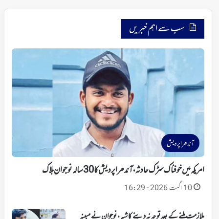
سب سے اہم خبریں
آندھراپردیش
امریکہ میں خوفناک سڑک حادثہ، آندھرا پردیش کا 30 سالہ نوجوان ہلاک
10 اگست 2026 - 16:29
ملازمت ملنے کے بعد توجہ نہ دینے کا شبہ، نوجوان نے مبینہ