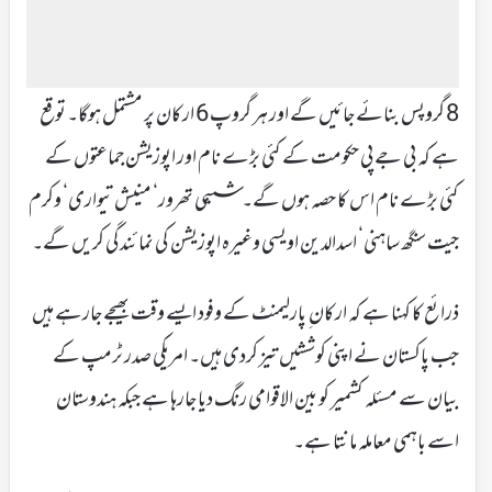
8 گروپس بنائے جائیں گے اور ہر گروپ 6 ارکان پر مشتمل ہوگا۔ توقع
ہے کہ بی جے پی حکومت کے کئی بڑے نام اور اپوزیشن جماعتوں کے
کئی بڑے نام اس کا حصہ ہوں گے۔ ششی تھرور‘ منیش تیواری‘ وکرم
جیت سنگھ ساہنی‘ اسدالدین اویسی وغیرہ اپوزیشن کی نمائندگی کریں گے۔
ذرائع کا کہنا ہے کہ ارکان ِ پارلیمنٹ کے وفود ایسے وقت بھیجے جارہے ہیں
جب پاکستان نے اپنی کوششیں تیز کردی ہیں۔ امریکی صدر ٹرمپ کے
بیان سے مسئلہ کشمیر کو بین الاقوامی رنگ دیا جارہا ہے جبکہ ہندوستان
اسے باہمی معاملہ مانتا ہے۔