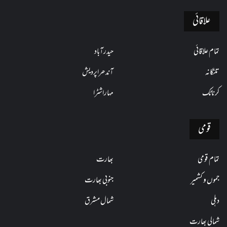
علاقائی
تمام علاقائی
حیدرآباد
تلنگانہ
آندھراپردیش
کرناٹک
مہاراشٹرا
قومی
تمام قومی
بھارت
جموں و کشمیر
جنوبی بھارت
دہلی
شمال مشرق
شمالی بھارت