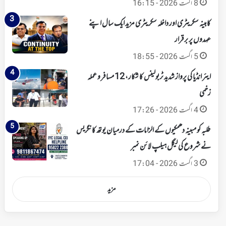
8 اگست 2026 - 16:15
کابینہ سکریٹری اور داخلہ سکریٹری مزید ایک سال اپنے
عہدوں پر برقرار
5 اگست 2026 - 18:55
ایئر انڈیا کی پرواز شدید ٹربولینس کا شکار، 12 مسافر و عملہ
زخمی
4 اگست 2026 - 17:26
طلبہ کو مبینہ دھمکیوں کے الزامات کے درمیان یوتھ کانگریس
نے شروع کی لیگل ہیلپ لائن نمبر
3 اگست 2026 - 17:04
مزید