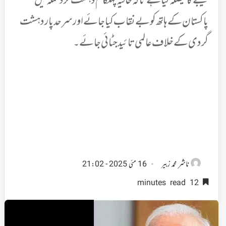
بھیجنے کا فیصلہ کیا ہے تاکہ حالیہ پہلگام دہشت گرد حملہ میں
پاکستان کے ہاتھ کو بے نقاب کیا جائے اور سرحد پار دہشت
گردی کے خلاف عالمی تائید جٹائی جائے۔
ناشر
محمد زبیر
16 مئی 2025 - 21:02
12 minutes read