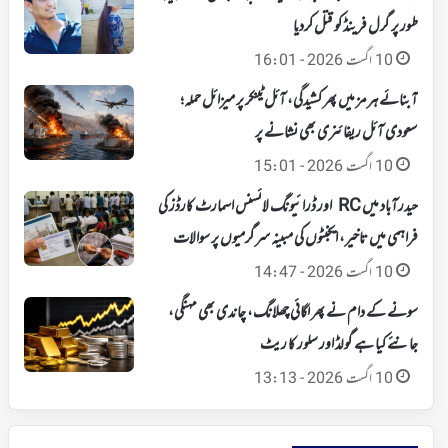
طور پر گرل فرینڈ کو قتل کردیا
10 اگست 2026 - 16:01
آبنائے ہرمز میں پھر کشیدگی، آئل ٹینکر پر میزائل حملہ؛
سعودی آئل ریفائنری بھی نشانے پر
10 اگست 2026 - 15:01
حیدرآباد میں RC اور ڈرائیونگ لائسنس اسمارٹ کارڈز کی
فراہمی میں تاخیر، ایجنٹوں کی مبینہ سرگرمیوں پر سوالات
10 اگست 2026 - 14:47
سونے کے دام نے پھر لگائی چھلانگ، چاندی بھی مہنگی،
جانئے کیا ہے گولڈ اور سلور کا ریٹ
10 اگست 2026 - 13:13