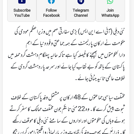
Subscribe
Follow
Telegram
Join
YouTube
Facebook
Channel
WhatsApp
نئی دہلی (آئی اے این ایس) بڑی سفارتی مہم میں وزیراعظم مودی کی
حکومت نے ارکان پارلیمنٹ کے ہمہ جماعتی وفود دنیا کے اہم
دارالحکومتوں میں بھیجنے کا فیصلہ کیا ہے تاکہ حالیہ پہلگام دہشت گرد حملہ میں
پاکستان کے ہاتھ کو بے نقاب کیا جائے اور سرحد پار دہشت گردی کے
خلاف عالمی تائید جٹائی جائے۔
مختلف سیاسی جماعتوں کے 48 ارکان پر مشتمل وفد پاکستان کے خلاف
ثبوت پیش کرے گا۔ وہ 22 مئی تا یکم جون مختلف ممالک کا سفر کرتے
ہوئے وہاں کی حکومتوں اور اداروں کے سامنے نئی دہلی کا موقف رکھے
گا۔ ذرائع کے بموجب وفد کی قیادت وزیر پارلیمانی و اقلیتی امور کرن رجیجو