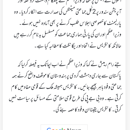
انہوں نے ایکس پر لکھا کہ وزیراعظم نے پہلگام دہشت گرد حملہ اور
آپریشن سندور پر 2کُل جماعتی میٹنگس کی صدارت سے انکار کردیا۔ وہ
پارلیمنٹ کا خصوصی اجلاس طلب کرنے پر بھی آمادہ نہیں ہوئے۔
وزیراعظم اور ان کی پارٹی ہماری جماعت کو مسلسل بدنام کررہے ہیں
حالانکہ کانگریس نے اتحاد اور یگانگت کا مطالبہ کیا ہے۔
جئے رام رمیش نے کہا کہ وزیراعظم نے اب اچانک یہ فیصلہ کرلیا کہ
پاکستان سے جاری دہشت گردی پر ہندوستان کا موقف واضح کرنے ہمہ
جماعتی وفود باہر بھیجے جائیں۔ کانگریس ہمیشہ ملک کے قومی مفاد میں کام
کرتی ہے۔ وہ بی جے پی کی طرح قومی سلامتی کے مسائل پر سیاست نہیں
کرتی۔ کانگریس یقینا ان وفود کا حصہ بنے گی۔