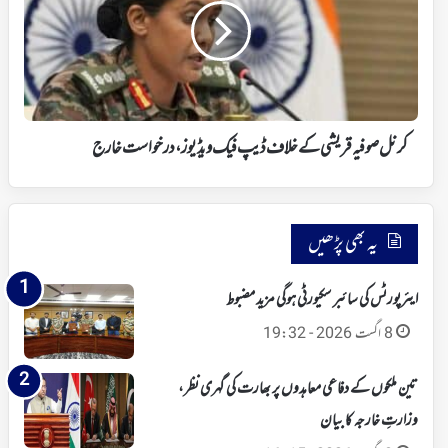
کے
خلاف
ڈیپ
فیک
ویڈیوز،
درخواست
خارج
کرنل صوفیہ قریشی کے خلاف ڈیپ فیک ویڈیوز، درخواست خارج
یہ بھی پڑھیں
ایئرپورٹس کی سائبر سکیورٹی ہوگی مزید مضبوط
8 اگست 2026 - 19:32
تین ملکوں کے دفاعی معاہدوں پر بھارت کی گہری نظر،
وزارتِ خارجہ کا بیان