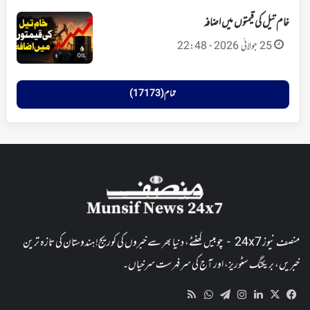
خام تیل کی قیمتوں میں اضافہ
25 جولائی 2026 - 22:48
تمام (17173)
منصف نیوز 24x7 - چوبیس گھنٹے، دنیا بھر سے خبروں کی کوریج! ہندوستان کی تازہ ترین
خبریں، بریکنگ سٹوریز، اور آج کی سرفہرست سرخیاں۔
WhatsApp
RSS
Telegram
Instagram
LinkedIn
Facebook
X