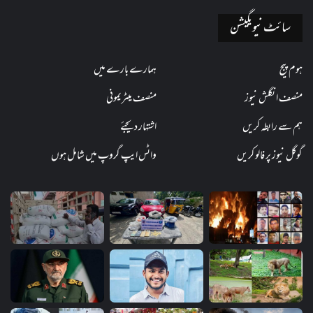
سائٹ نیویگیشن
ہوم پیج
ہمارے بارے میں
منصف انگلش نیوز
منصف میٹریمونی
ہم سے رابطہ کریں
اشتہار دیجئے
گوگل نیوز پر فالو کریں
واٹس ایپ گروپ میں شامل ہوں