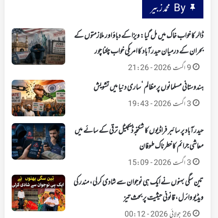
By محمد زبیر
ڈالر کا خواب خاک میں مل گیا: ویزا کے دباؤ اور ملازمتوں کے
بحران کے درمیان حیدرآباد کا امریکی خواب چکنا چور
9 اگست 2026 - 21:26
ہندوستانی مسلمانوں پر مظالم ‘ساری دنیا میں تشویش
3 اگست 2026 - 19:43
حیدرآباد پر سائبر فراڈیوں کا شکنجہ‘ ڈیجیٹل ترقی کے سائے میں
معاشی جرائم کا خطرناک طوفان
3 اگست 2026 - 15:09
تین سگی بہنوں نے ایک ہی نوجوان سے شادی کرلی، مندر کی
ویڈیو وائرل، قانونی حیثیت پر بحث تیز
26 جولائی 2026 - 00:12