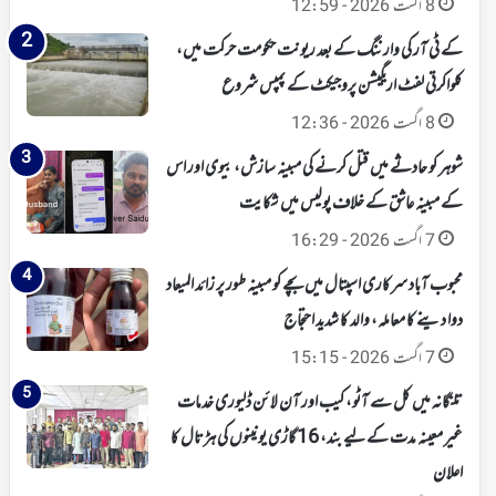
8 اگست 2026 - 12:59
کے ٹی آر کی وارننگ کے بعد ریونت حکومت حرکت میں،
کلواکرتی لفٹ اریگیشن پروجیکٹ کے پمپس شروع
8 اگست 2026 - 12:36
شوہر کو حادثے میں قتل کرنے کی مبینہ سازش، بیوی اور اس
کے مبینہ عاشق کے خلاف پولیس میں شکایت
7 اگست 2026 - 16:29
محبوب آباد سرکاری اسپتال میں بچے کو مبینہ طور پر زائد المیعاد
دوا دینے کا معاملہ، والد کا شدید احتجاج
7 اگست 2026 - 15:15
تلنگانہ میں کل سے آٹو، کیب اور آن لائن ڈلیوری خدمات
غیر معینہ مدت کے لیے بند، 16 گاڑی یونینوں کی ہڑتال کا
اعلان