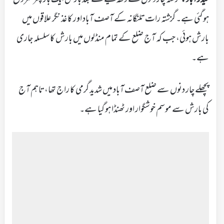
ہوگئی ہے۔ گزشتہ رات تلنگانہ کے آصف آباد اور کاغذ نگر علاقوں میں
بارش ہوئی، جب کہ آج ضلع کے تمام منڈلوں میں بارش کا سلسلہ جاری
ہے۔
پچھلے چار دنوں سے ضلع آصف آباد میں شدید گرمی کا راج تھا، تاہم آج
کی بارش سے موسم خوشگوار اور ٹھنڈا ہو گیا ہے۔