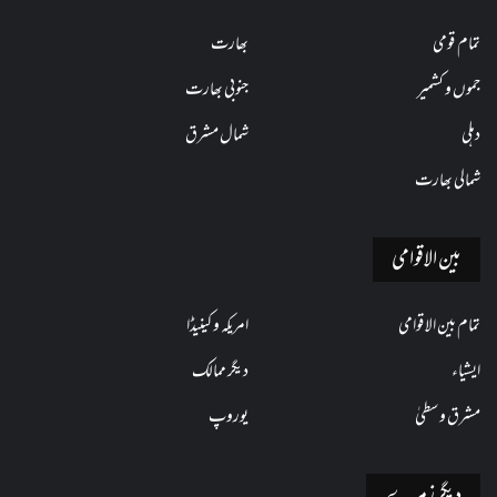
تمام قومی
بھارت
جموں و کشمیر
جنوبی بھارت
دہلی
شمال مشرق
شمالی بھارت
بین الاقوامی
تمام بین الاقوامی
امریکہ و کینیڈا
ایشیاء
دیگر ممالک
مشرق وسطیٰ
یوروپ
دیگر زمرے