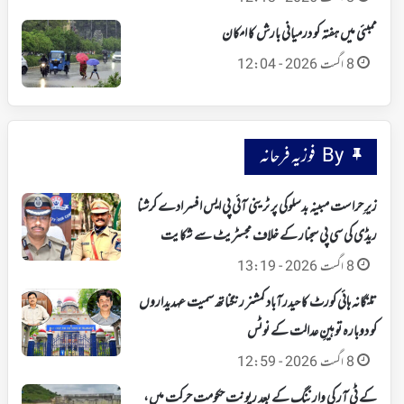
ممبئی میں ہفتہ کو درمیانی بارش کا امکان
8 اگست 2026 - 12:04
By فوزیہ فرحانہ
زیرِ حراست مبینہ بدسلوکی پر ٹرینی آئی پی ایس افسر ادے کرشنا
ریڈی کی سی پی سجنار کے خلاف مجسٹریٹ سے شکایت
8 اگست 2026 - 13:19
تلنگانہ ہائی کورٹ کا حیدرآباد کمشنر رنگناتھ سمیت عہدیداروں
کو دوبارہ توہینِ عدالت کے نوٹس
8 اگست 2026 - 12:59
کے ٹی آر کی وارننگ کے بعد ریونت حکومت حرکت میں،