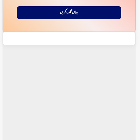
یہاں کلک کریں