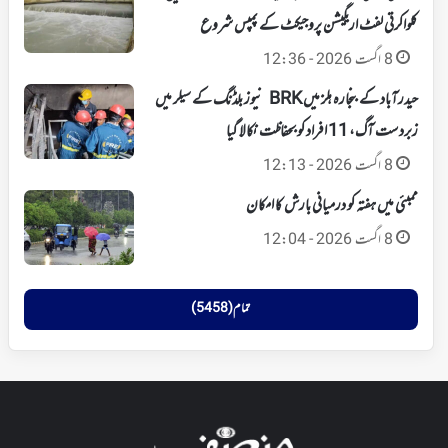
کلواکرتی لفٹ اریگیشن پروجیکٹ کے پمپس شروع
8 اگست 2026 - 12:36
حیدرآباد کے بنجارہ ہلز میں BRK نیوز بلڈنگ کے سیلر میں
زبردست آگ، 11 افراد کو بحفاظت نکالا گیا
8 اگست 2026 - 12:13
ممبئی میں ہفتہ کو درمیانی بارش کا امکان
8 اگست 2026 - 12:04
تمام (5458)