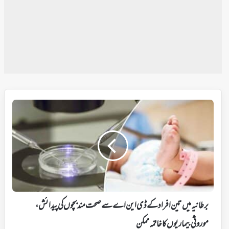
برطانیہ
میں
تین
افراد
کے
ڈی
این
اے
سے
صحت
برطانیہ میں تین افراد کے ڈی این اے سے صحت مند بچوں کی پیدائش ،
مند
بچوں
موروثی بیماریوں کا خاتمہ ممکن