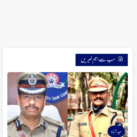
سب سے اہم خبریں
حیدرآباد