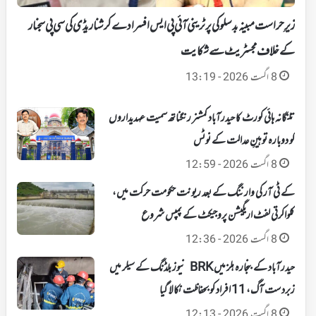
زیرِ حراست مبینہ بدسلوکی پر ٹرینی آئی پی ایس افسر ادے کرشنا ریڈی کی سی پی سجنار
کے خلاف مجسٹریٹ سے شکایت
8 اگست 2026 - 13:19
تلنگانہ ہائی کورٹ کا حیدرآباد کمشنر رنگناتھ سمیت عہدیداروں
کو دوبارہ توہینِ عدالت کے نوٹس
8 اگست 2026 - 12:59
کے ٹی آر کی وارننگ کے بعد ریونت حکومت حرکت میں،
کلواکرتی لفٹ اریگیشن پروجیکٹ کے پمپس شروع
8 اگست 2026 - 12:36
حیدرآباد کے بنجارہ ہلز میں BRK نیوز بلڈنگ کے سیلر میں
زبردست آگ، 11 افراد کو بحفاظت نکالا گیا
8 اگست 2026 - 12:13