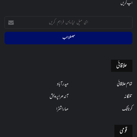
اپ کریں
ای
میل
ایڈریس
فراہم
کریں
علاقائی
تمام علاقائی
حیدرآباد
تلنگانہ
آندھراپردیش
کرناٹک
مہاراشٹرا
قومی