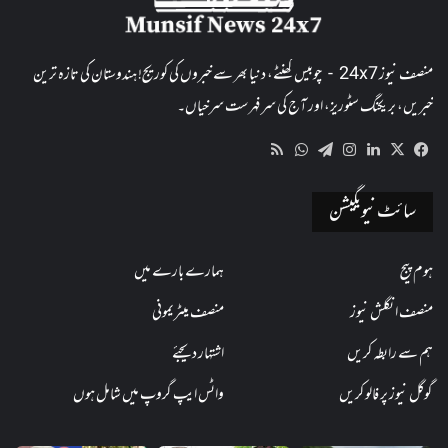
منصف نیوز 24x7 - چوبیس گھنٹے، دنیا بھر سے خبروں کی کوریج! ہندوستان کی تازہ ترین
خبریں، بریکنگ سٹوریز، اور آج کی سرفہرست سرخیاں۔
WhatsApp
RSS
Telegram
Instagram
LinkedIn
Facebook
X
سائٹ نیویگیشن
ہوم پیج
ہمارے بارے میں
منصف انگلش نیوز
منصف میٹریمونی
ہم سے رابطہ کریں
اشتہار دیجئے
گوگل نیوز پر فالو کریں
واٹس ایپ گروپ میں شامل ہوں