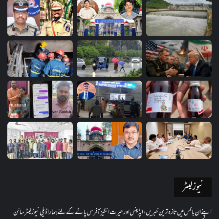
نیوز لیٹر
اپنے ان باکس میں تازہ ترین خبریں، اپڈیٹس اور حیرت انگیز آفرس پانے کے لئے ہمارا ڈیلی نیوز لیٹر سائن