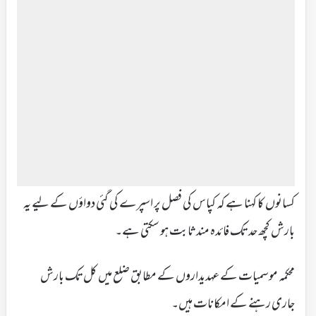
کسانوں کا کہنا ہے کہ کپاس کی فصل پر اسپرے کی گئی دواؤں کے لیے یہ
بارش کچھ حد تک فائدہ مند ثابت ہو سکتی ہے۔
محکمہ موسمیات کے عہدیداروں کے مطابق ضلع میں کل تک بارش
جاری رہنے کے امکانات ہیں۔