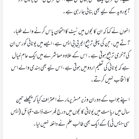
آیوروید کے لیے بھی بنائی جا رہی ہے۔
انہوں نے کہا کہ ان کالجوں میں نیٹ کا امتحان پاس کرنے والے طلباء
آتے ہیں، جن کی پہلی ترجیح ایم بی بی ایس ہے، ایسے میں یونانی کورس ان
کی آخری ترجیح ہوتی ہے۔ اس کے علاوہ معاشرے میں ایک عام خیال
ہے کہ یونانی کی تعلیم اردو میں ہوتی ہے، اس لیے بھی ہندی والے اس
کا انتخاب نہیں کرتے۔
اپنے جواب کے دوران وزیر مسٹرپرمار نے اعتراف کیا کہ پچھلے تین
سال میں ریاست میں یونانی کالجوں میں درج فہرست ذات- قبائل (ایس
سی-ایس ٹی) کے ایک بھی طالب علم نے داخلہ نہیں لیا۔