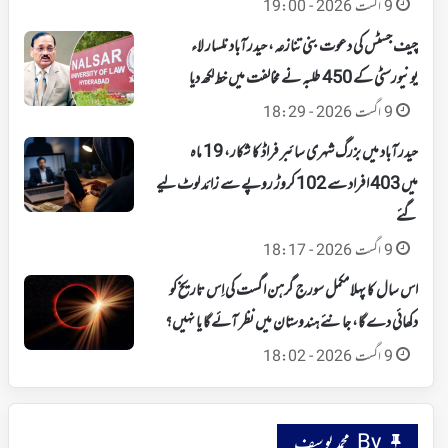
9 اگست 2026 - 19:00
چیف جسٹس کی دعوت بنی تنازعہ، حیدرآباد نلسار لاء
یونیورسٹی کے 450 طلبہ نے مخالفت میں خط لکھ دیا
9 اگست 2026 - 18:29
حیدرآباد میں بزرگ شہری سائبر فراڈ کا شکار، 19 ماہ
میں 403 افراد سے 102 کروڑ روپے سے زائد لوٹ لیے
گئے
9 اگست 2026 - 18:17
اس سال کا پہلا مکمل سورج گرہن اگست کی اِس تاریخ کو
دکھائی دے گا، جانئے ہندوستان میں نظر آئے گا یا نہیں؟
9 اگست 2026 - 18:02
By محمد یوسف