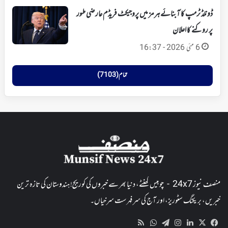
ڈونلڈ ٹرمپ کا آبنائے ہرمز میں پروجیکٹ فریڈم عارضی طور
پر روکنے کا اعلان
6 مئی 2026 - 16:37
تمام (7103)
منصف نیوز 24x7 - چوبیس گھنٹے، دنیا بھر سے خبروں کی کوریج! ہندوستان کی تازہ ترین
خبریں، بریکنگ سٹوریز، اور آج کی سرفہرست سرخیاں۔
WhatsApp
RSS
Telegram
Instagram
LinkedIn
Facebook
X