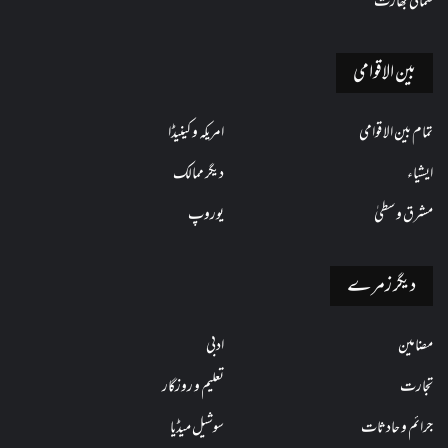
شمالی بھارت
بین الاقوامی
تمام بین الاقوامی
امریکہ و کینیڈا
ایشیاء
دیگر ممالک
مشرق وسطیٰ
یوروپ
دیگر زمرے
مضامین
ادبی
تجارت
تعلیم و روزگار
جرائم و حادثات
سوشیل میڈیا