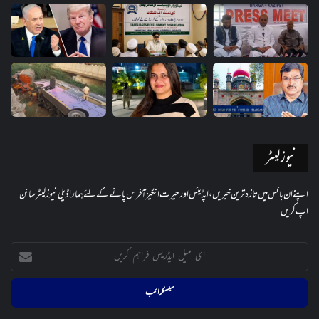
نیوز لیٹر
اپنے ان باکس میں تازہ ترین خبریں، اپڈیٹس اور حیرت انگیز آفرس پانے کے لئے ہمارا ڈیلی نیوز لیٹر سائن
اپ کریں
ای
میل
ایڈریس
فراہم
کریں