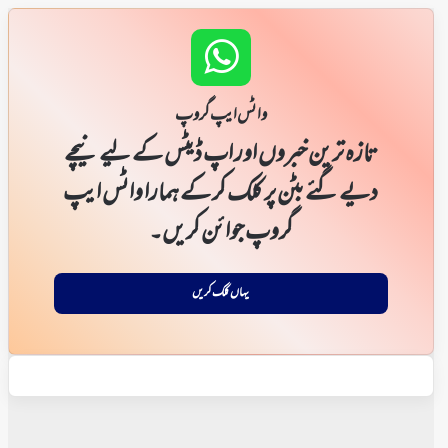
واٹس ایپ گروپ
تازہ ترین خبروں اور اپ ڈیٹس کے لیے نیچے
دیے گئے بٹن پر کلک کر کے ہمارا واٹس ایپ
گروپ جوائن کریں۔
یہاں کلک کریں