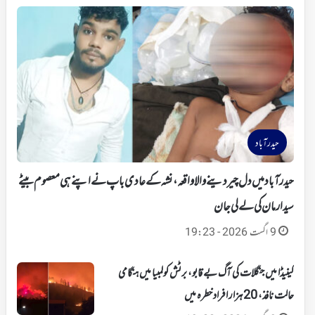
حیدرآباد
حیدرآباد میں دل چیردینےوالا واقعہ، نشہ کے عادی باپ نے اپنے ہی معصوم بیٹے
سید ارمان کی لے لی جان
9 اگست 2026 - 19:23
کینیڈا میں جنگلات کی آگ بے قابو، برٹش کولمبیا میں ہنگامی
حالت نافذ، 20 ہزار افراد خطرہ میں