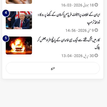
18 جولائی 2026 - 16:03
ایران کے خلاف پراجیکٹ فریڈم پاکستان کے کہنے پر روکا:
ڈونلڈ ٹرمپ
9 مئی 2026 - 14:56
کار میں آگ لگنے سے ایک ہی خاندان کے پانچ افراد جھلس کر
ہلاک
30 اپریل 2026 - 13:04
مزید