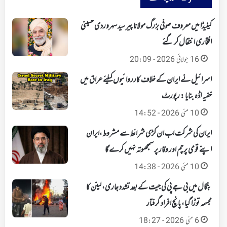
کینیڈا میں معروف صوفی بزرگ مولانا پیر سید سہروردی حسینی
افتخاری انتقال کر گئے
16 جولائی 2026 - 20:09
اسرائیل نے ایران کے خلاف کارروائیوں کیلئے عراق میں
خفیہ اڈہ بنایا : رپورٹ
10 مئی 2026 - 14:52
ایران کی شرکت اب ان کڑی شرائط سے مشروط،ایران
اپنے قومی پرچم اور وقار پر سمجھوتہ نہیں کرے گا
10 مئی 2026 - 14:38
بنگال میں بی جے پی کی جیت کے بعد تشدد جاری، لینن کا
مجسمہ توڑا گیا، پانچ افراد گرفتار
6 مئی 2026 - 18:27