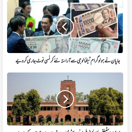
جاپان
نے
ہولوگرام
ٹیکنالوجی
سے
آراستہ
نئے
کرنسی
نوٹ
جاری
جاپان نے ہولوگرام ٹیکنالوجی سے آراستہ نئے کرنسی نوٹ جاری کر دیے
کر
دیے
سینٹ
اسٹیفنس
کالج
(دہلی
یونیورسٹی)
میں
عربی،
اردو
اور
فارسی