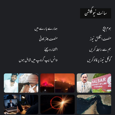
سائٹ نیویگیشن
ہوم پیج
ہمارے بارے میں
منصف انگلش نیوز
منصف میٹریمونی
ہم سے رابطہ کریں
اشتہار دیجئے
گوگل نیوز پر فالو کریں
واٹس ایپ گروپ میں شامل ہوں