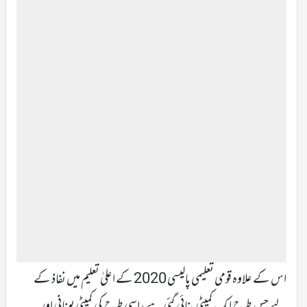
اس کے علاوہ قومی تعلیمی پالیسی 2020 کے اعلیٰ تعلیم میں نفاذ کے
لیے جس طرح ایک کمیٹی بنائی گئی ہے، اسی طرح کی کمیٹی یونانی اور