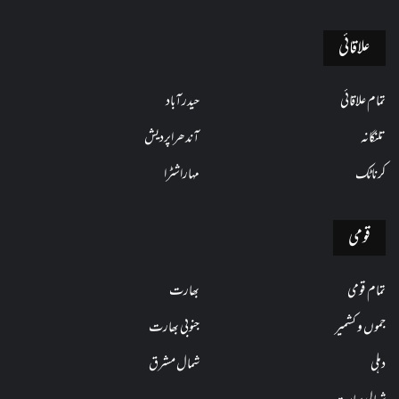
علاقائی
تمام علاقائی
حیدرآباد
تلنگانہ
آندھراپردیش
کرناٹک
مہاراشٹرا
قومی
تمام قومی
بھارت
جموں و کشمیر
جنوبی بھارت
دہلی
شمال مشرق