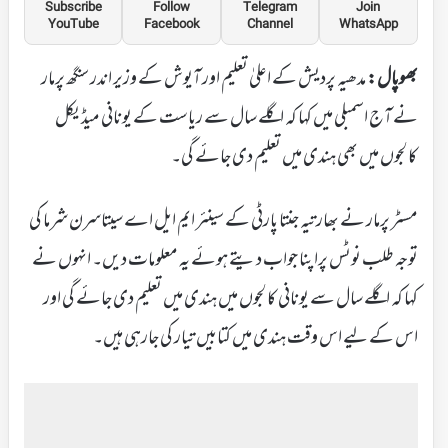
Subscribe
Follow
Telegram
Join
YouTube
Facebook
Channel
WhatsApp
بھوپال:
مدھیہ پردیش کے اعلیٰ تعلیم اور آیوش کے وزیر اندر سنگھ پرمار
نے آج اسمبلی میں کہا کہ اگلے سال سے ریاست کے یونانی میڈیکل
کالجوں میں بھی ہندی میں تعلیم دی جائے گی۔
مسٹر پرمار نے بھارتیہ جنتا پارٹی کے سینئر ایم ایل اے سیتاسرن شرما کی
توجہ طلب نوٹس پراپنا جواب دیتے ہوئے یہ معلومات دیں۔ انہوں نے
کہا کہ اگلے سال سے یونانی کالجوں میں ہندی میں تعلیم دی جائے گی اور
اس کے لیے اس وقت ہندی میں کتابیں تیار کی جارہی ہیں۔