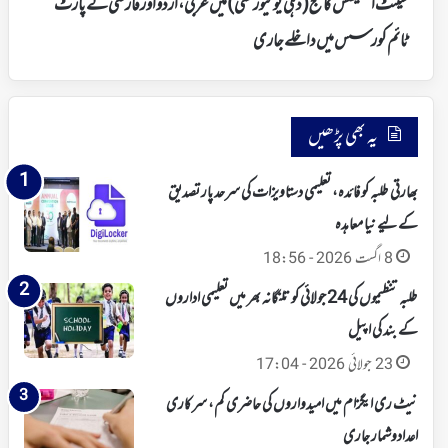
سینٹ اسٹیفنس کالج (دہلی یونیورسٹی) میں عربی، اردو اور فارسی کے پارٹ
کے
پارٹ
ٹائم کو رسس میں داخلے جاری
ٹائم
کو
رسس
میں
یہ بھی پڑھیں
داخلے
جاری
بھارتی طلبہ کو فائدہ، تعلیمی دستاویزات کی سرحد پار تصدیق
کے لیے نیا معاہدہ
8 اگست 2026 - 18:56
طلبہ تنظیموں کی 24 جولائی کو تلنگانہ بھر میں تعلیمی اداروں
کے بند کی اپیل
23 جولائی 2026 - 17:04
نیٹ ری ایگزام میں امیدواروں کی حاضری کم، سرکاری
اعدادوشمار جاری