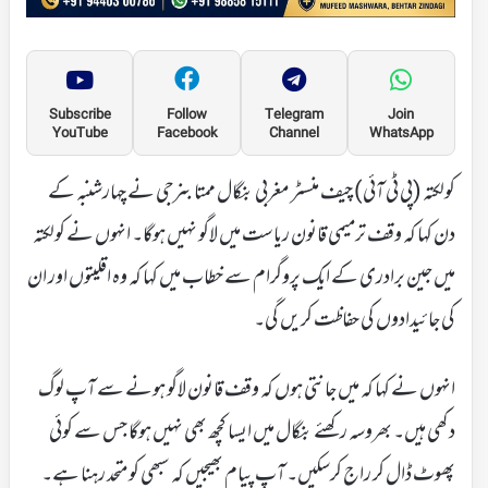
Subscribe
Follow
Telegram
Join
YouTube
Facebook
Channel
WhatsApp
کولکتہ (پی ٹی آئی) چیف منسٹر مغربی بنگال ممتا بنرجی نے چہارشنبہ کے
دن کہا کہ وقف ترمیمی قانون ریاست میں لاگو نہیں ہوگا۔ انہوں نے کولکتہ
میں جین برادری کے ایک پروگرام سے خطاب میں کہا کہ وہ اقلیتوں اور ان
کی جائیدادوں کی حفاظت کریں گی۔
انہوں نے کہا کہ میں جانتی ہوں کہ وقف قانون لاگو ہونے سے آپ لوگ
دکھی ہیں۔ بھروسہ رکھئے بنگال میں ایسا کچھ بھی نہیں ہوگا جس سے کوئی
پھوٹ ڈال کر راج کرسکیں۔ آپ پیام بھیجیں کہ سبھی کو متحد رہنا ہے۔