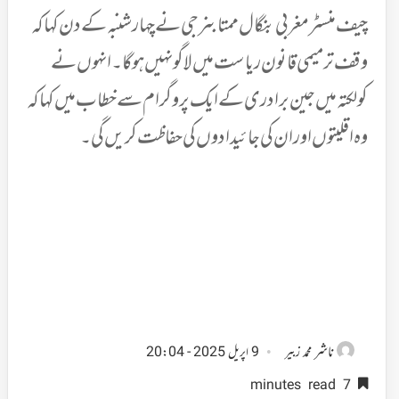
چیف منسٹر مغربی بنگال ممتا بنرجی نے چہارشنبہ کے دن کہا کہ
وقف ترمیمی قانون ریاست میں لاگو نہیں ہوگا۔ انہوں نے
کولکتہ میں جین برادری کے ایک پروگرام سے خطاب میں کہا کہ
وہ اقلیتوں اور ان کی جائیدادوں کی حفاظت کریں گی۔
ناشر
محمد زبیر
9 اپریل 2025 - 20:04
7 minutes read