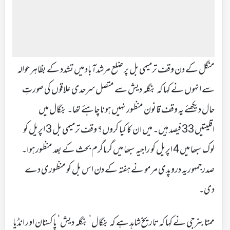
منگل کے دن وقف ترمیمی بل پر ضلع مرشدآباد میں تشدد کے بظاہر حوالہ
سے انہوں نے کہا کہ بنگلہ دیش سے متصل سرحدی علاقوں کی صورتِ
حال دیکھئے یہ وقف قانون منظور نہیں ہونا چاہئے تھا۔ بنگال میں
اقلیتیں 33 فیصد ہیں۔ میں ان کا کیا کروں؟ وقف ترمیمی بل 3 اپریل کو
لوک سبھا میں 4 اپریل کو راجیہ سبھا میں گرماگرم بحث کے بعد منظور ہوا۔
صدرجمہوریہ دروپدی مرمو نے ہفتہ کے دن اس بل کو منظوری دے
دی۔
ممتا بنرجی نے کہا کہ تاریخ شاہد ہے کہ بنگال‘ بنگلہ دیش‘ پاکستان اور انڈیا