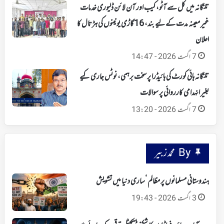
تلنگانہ میں کل سے آٹو، کیب اور آن لائن ڈلیوری خدمات
غیر معینہ مدت کے لیے بند، 16 گاڑی یونینوں کی ہڑتال کا
اعلان
7 اگست 2026 - 14:47
تلنگانہ ہائی کورٹ کی ہائیڈرا پر سخت برہمی، نوٹس جاری کیے
بغیر انہدامی کارروائی پر سوالات
7 اگست 2026 - 13:20
By محمد زبیر
ہندوستانی مسلمانوں پر مظالم ‘ساری دنیا میں تشویش
3 اگست 2026 - 19:43