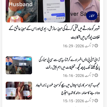
تلنگانہ
شوہر کو حادثے میں قتل کرنے کی مبینہ سازش، بیوی اور اس کے مبینہ عاشق کے
خلاف پولیس میں شکایت
7 اگست 2026 - 16:29
ٹرینی آئی پی ایس افسر ادے کرشنا ریڈی سے سی پی سجنار کی
پانچ گھنٹے تک پوچھ گچھ، تحقیقات میں اہم پیش رفت
7 اگست 2026 - 16:16
محبوب آباد سرکاری اسپتال میں بچے کو مبینہ طور پر زائد المیعاد
دوا دینے کا معاملہ، والد کا شدید احتجاج
7 اگست 2026 - 15:15