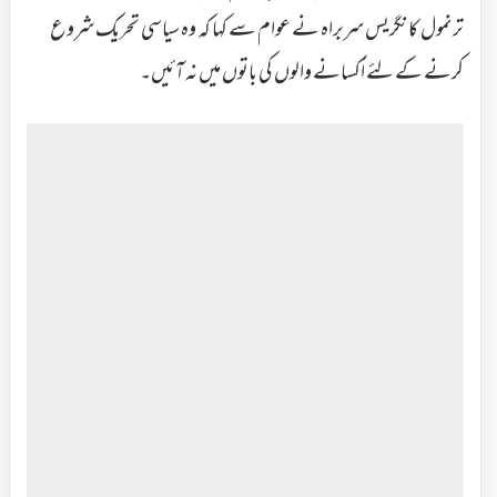
ترنمول کانگریس سربراہ نے عوام سے کہا کہ وہ سیاسی تحریک شروع
کرنے کے لئے اُکسانے والوں کی باتوں میں نہ آئیں۔