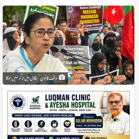
وقف قانون‘ بنگال میں لاگو نہیں ہوگا