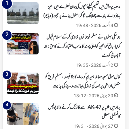
مدھیہ پردیش میں تعلیم کیلئے بچوں کی جان خطرے میں، تیز
بہاؤ والے بند سے چھلانگ لگا کر اسکول جانے پر مجبور(ویڈیو)
4 اگست 2026 - 19:48
دو سگی بہنوں نے مسلم نوجوانوں شادی کرکے اسلام قبول
کرلیا، بالغ خواتین کو اپنی پسند کا مذہب اختیار کرنے کا حق: الہ
آباد ہائی کورٹ
2 اگست 2026 - 19:35
کمال مولیٰ مسجد معاملہ، سپریم کورٹ کا بڑا فیصلہ، مسلم فریق کو
متصل اراضی پر جمعہ کی نماز کی اجازت دینے کی ہدایت
30 جولائی 2026 - 18:12
بہار میں طلبہ پر AK-47 سے فائرنگ کرنے والا پولیس
کانسٹبل معطل
27 جولائی 2026 - 19:31