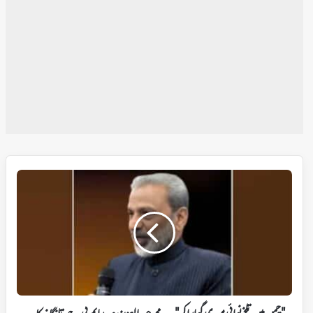
"چمن
میں
تلخ
نوائی
میری
گوارا
کر"
—
محمد
عبدالعزیز،