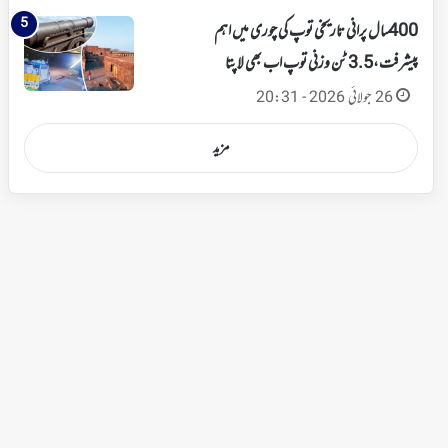
400 سال پرانی تاریخی توپ کی چوری میں اہم
پیشرفت،3.5 ٹن وزنی توپ اب بھی لاپتا
26 جولائی 2026 - 20:31
مزید