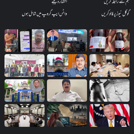
ہم سے رابطہ کریں
اشتہار دیجئے
گوگل نیوز پر فالو کریں
واٹس ایپ گروپ میں شامل ہوں