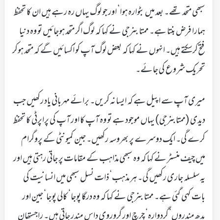
سبھی متحد تھے۔ بعد میں بٹوارہ ہوا‘ اور جو لوگ یہاں رہ رہے ہیں ان کا تحفظ
ہمارا فرض بنتا ہے۔ ممتا بنرجی نے کہا کہ لوگ اگر متحد ہوجائیں تو وہ دنیا
فتح کرسکتے ہیں۔ انہوں نے کہا کہ بعض لوگ آپ کو اُکسائیں گے کہ متحد ہوکر
تحریک شروع کی جائے۔
میری آپ سے اپیل ہے کہ ایسا نہ کریں۔ برائے مہربانی یاد رکھیں جب
دیدی (ممتابنرجی) یہاں موجود ہے تو وہ آپ کا اور آپ کی پراپرٹی کا تحفظ
کرے گی۔ ایک دوسرے پر بھروسہ رکھیں۔ جین کمیونٹی کے پروگرام
میں چیف منسٹر نے کہا کہ وہ سبھی مذاہب کے مقامات پر جاتی رہتی ہیں اور
یہ سلسلہ جاری رکھیں گی۔ ہر مذہب‘ ذات نسل سبھی میں انسانیت کی
بات کہی گئی ہے۔ ممتا بنرجی نے کہا کہ وہ درگا پوجا‘ کالی پوجا‘ جین اور
بدھ مندروں‘ گردوارہ‘ چرچ اور گروروی داس مندر جاتی ہیں۔ راجستھان