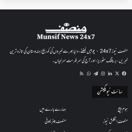
منصف نیوز 24x7 - چوبیس گھنٹے، دنیا بھر سے خبروں کی کوریج! ہندوستان کی تازہ ترین
خبریں، بریکنگ سٹوریز، اور آج کی سرفہرست سرخیاں۔
WhatsApp
RSS
Telegram
Instagram
LinkedIn
Facebook
X
سائٹ نیویگیشن
ہوم پیج
ہمارے بارے میں
منصف انگلش نیوز
منصف میٹریمونی