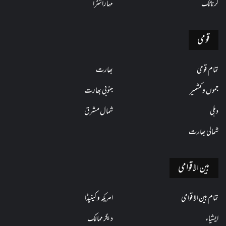
کرناٹک
مہاراشٹرا
قومی
تمام قومی
بھارت
جموں و کشمیر
جنوبی بھارت
دہلی
شمال مشرق
شمالی بھارت
بین الاقوامی
تمام بین الاقوامی
امریکہ و کینیڈا
ایشیاء
دیگر ممالک