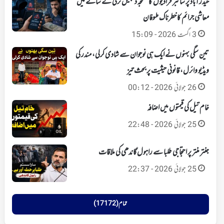
حیدرآباد پر سائبر فراڈیوں کا شکنجہ‘ ڈیجیٹل ترقی کے سائے میں
معاشی جرائم کا خطرناک طوفان
3 اگست 2026 - 15:09
تین سگی بہنوں نے ایک ہی نوجوان سے شادی کرلی، مندر کی
ویڈیو وائرل، قانونی حیثیت پر بحث تیز
26 جولائی 2026 - 00:12
خام تیل کی قیمتوں میں اضافہ
25 جولائی 2026 - 22:48
جنتر منتر پر احتجاجی طلبا سے راہول گاندھی کی ملاقات
25 جولائی 2026 - 22:37
تمام (17172)