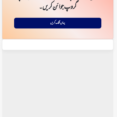
گروپ جوائن کریں۔
یہاں کلک کریں