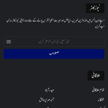
نیوز لیٹر
اپنے ان باکس میں تازہ ترین خبریں، اپڈیٹس اور حیرت انگیز آفرس پانے کے لئے ہمارا ڈیلی نیوز لیٹر سائن
اپ کریں
ای
میل
ایڈریس
فراہم
کریں
علاقائی
تمام علاقائی
حیدرآباد
تلنگانہ
آندھراپردیش