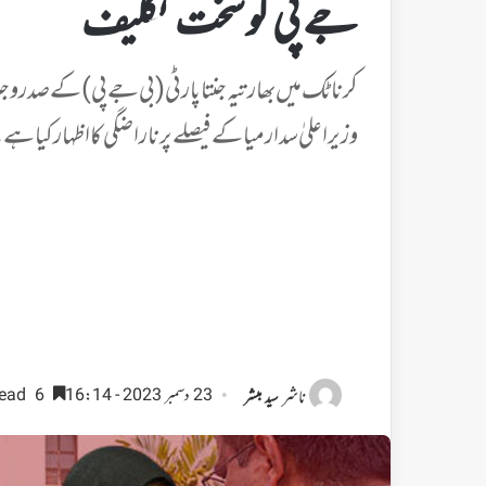
جے پی کو سخت تکلیف
کرناٹک میں بھارتیہ جنتا پارٹی (بی جے پی) کے صدر وج
وزیر اعلیٰ سدارمیا کے فیصلے پر ناراضگی کا اظہار کیا ہے
ناشر
23 دسمبر 2023 - 16:14
6 minutes read
سید مبشر