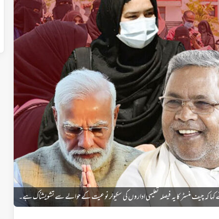
کہا کہ چیف منسٹر کا یہ فیصلہ تعلیمی اداروں کی سکیولر نوعیت کے حوالے سے تشویشناک ہے۔