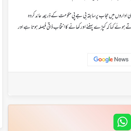
 اداروں میں حجاب پرسابقہ بی جے پی حکومت کے ذریعہ عائد کردہ
ئے کہا کہ کپڑے پہننے اور کھانے کا انتخاب ذاتی فیصلہ ہوتا ہے اور