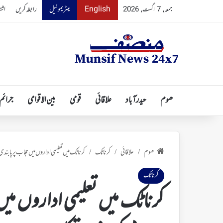
English
میٹریمونیل
رابطہ کریں
اشت
جمعہ, 7 اگست, 2026
ھوم
حیدرآباد
علاقائی
قومی
بین الاقوامی
جرائم
ھوم
علاقائی
کرناٹک
کرناٹک میں تعلیمی اداروں میں حجاب پر پابن
/
/
/
کرناٹک
کرناٹک میں تعلیمی اداروں می