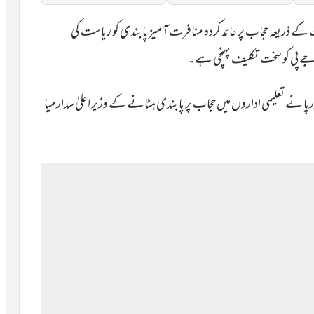
کے ذریعہ حجاب پر عائد کردہ منافرت آمیز پابندی کو ریاست کی
ے پی کو سخت تکلیف پہنچی ہے۔
رپا نے تعلیمی اداروں میں حجاب پر پابندی ہٹانے کے وزیر اعلیٰ سدارمیا