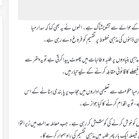
 نوعیت کے حوالے سے تشویشناک ہے۔ انہوں نے یہ بھی کہا کہ سدارمیا
ان ذہنوں کی مذہبی خطوط پر تقسیم کو فروغ دے رہی ہے۔
ذہبی بنیادوں پر طلبہ وطالبات میں پھوٹ پیدا کرتی ہے تو یہ پتھر سے
یصلے کا قانونی مقابلہ کرنے کے لیے تیار ہیں۔
دارمیا حکومت سے تعلیمی اداروں میں حجاب پر پابندی ہٹانے کے اس
 تو یہ اقدام کرنے کا کیا جواز ہے۔
کو خوش کرنے کی کوشش کر رہی ہے۔ جب معاملہ عدالت میں زیر التوا
صلہ ایک بار پھر طلبہ میں مذہبی تقسیم کی راہ ہموار کرے گا۔