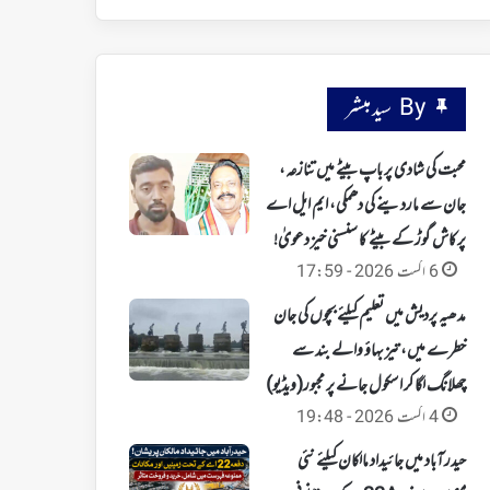
By سید مبشر
محبت کی شادی پر باپ بیٹے میں تنازعہ،
جان سے ماردینے کی دھمکی، ایم ایل اے
پرکاش گوڑ کے بیٹے کا سنسنی خیز دعویٰ!
6 اگست 2026 - 17:59
مدھیہ پردیش میں تعلیم کیلئے بچوں کی جان
خطرے میں، تیز بہاؤ والے بند سے
چھلانگ لگا کر اسکول جانے پر مجبور(ویڈیو)
4 اگست 2026 - 19:48
حیدرآباد میں جائیداد مالکان کیلئے نئی