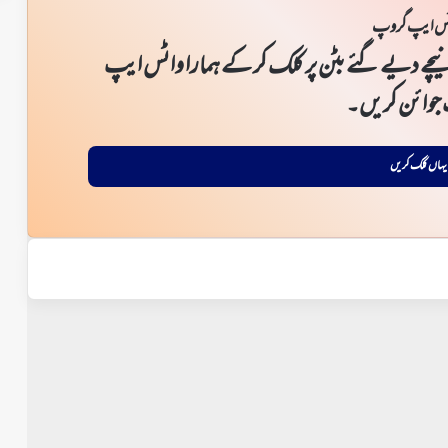
س ایپ گروپ
یچے دیے گئے بٹن پر کلک کر کے ہمارا واٹس ایپ
جوائن کریں۔
یہاں کلک کریں