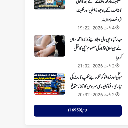
مصیبت! دفعہ 22A کےبعد قانونی
کاغذات کے باوجود زمینیں اور فلیٹ
فروخت ہونا بند
4 اگست 2026 - 19:22
حیدرآباد میں دل دہلادینے والا واقعہ، ماں
نے ہی اپنی 9 ماہ کی معصوم بچی کا قتل
کردیا
2 اگست 2026 - 21:02
سوِگّی اور زومیٹو کو ٹکر دینے فلپ کارٹ کی
تیاری، فوڈ ڈیلیوری سروس کا آغاز متوقع
2 اگست 2026 - 20:32
تمام (16959)