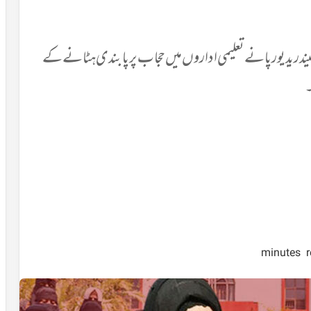
یندر یدیورپا نے تعلیمی اداروں میں حجاب پر پابندی ہٹانے کے
۔