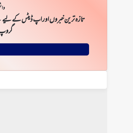
واٹ
تازہ ترین خبروں اور اپ ڈیٹس کے لیے ن
گروپ 