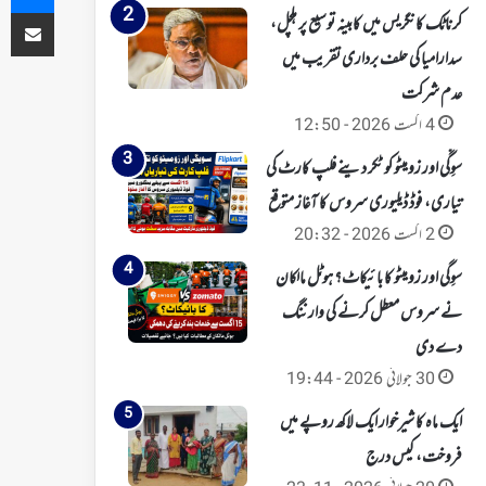
ای میل کے ذریعہ شیئر کریں
کرناٹک کانگریس میں کابینہ توسیع پر ہلچل،
سدارامیا کی حلف برداری تقریب میں
عدم شرکت
4 اگست 2026 - 12:50
سوِگّی اور زومیٹو کو ٹکر دینے فلپ کارٹ کی
تیاری، فوڈ ڈیلیوری سروس کا آغاز متوقع
2 اگست 2026 - 20:32
سوِگی اور زومیٹو کا بائیکاٹ؟ ہوٹل مالکان
نے سروس معطل کرنے کی وارننگ
دے دی
30 جولائی 2026 - 19:44
ایک ماہ کا شیرخوار ایک لاکھ روپے میں
فروخت، کیس درج