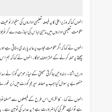
انہوں کہا کہ وزیر اعلیٰ کا یہ فیصلہ تعلیمی اداروں کی سکیولر
حکومت تعلیمی اداروں میں مذہبی لباس کی اجازت دے کر نوجو
انہوں نے کہا کہ اگر حکومت حجاب پرعائد پابندی ہٹاتی ہے اور م
چھتے پر حملہ کرنے کے مترادف ہوگا۔ انہوں نے کہا کہ ہم اس ف
دریں اثناء، ہندو جن جاگرتی سمیتی کے لیڈر موہن گوڑا نے س
منصوبے پر سوال کیا جب یہ معاملہ سپریم کورٹ میں زیر غور ہے،
انہوں نے کہا، ”کانگریس اس طرح کے فیصلوں سے مسلمانوں 
ہے تو ایسے حکم کی کیا ضرورت ہے؟ یہ عدلیہ کی توہین ہے۔ یہ فی