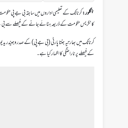
بنگلور:
کرناٹک کے تعلیمی اداروں میں سابقہ بی جے پی حکومت 
کانگریس حکومت کے ذریعہ ہٹائے جانے کے فیصلے سے بی ج
کرناٹک میں بھارتیہ جنتا پارٹی (بی جے پی) کے صدر وجیندر یدیو
کے فیصلے پر ناراضگی کا اظہار کیا ہے۔