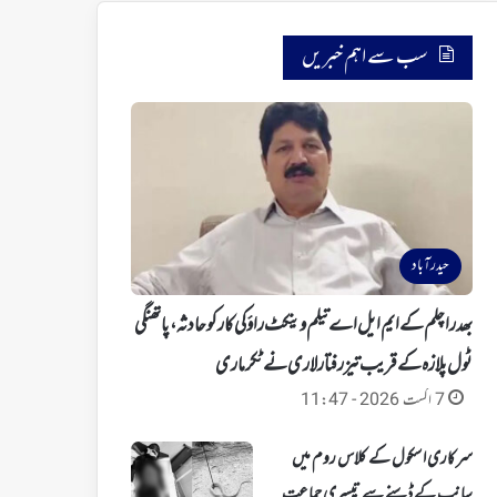
سب سے اہم خبریں
حیدرآباد
بھدراچلم کے ایم ایل اے تیلم وینکٹ راؤ کی کار کو حادثہ، پاتھنگی
ٹول پلازہ کے قریب تیز رفتار لاری نے ٹکر ماری
7 اگست 2026 - 11:47
سرکاری اسکول کے کلاس روم میں
سانپ کے ڈسنے سے تیسری جماعت