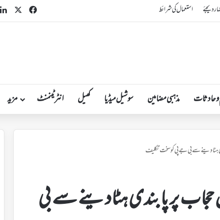
n
acebook
X
ہار دیجئے
استعمال کی شرائط
 و حادثات
مذہبی مضامین
سوشیل میڈیا
کھیل
انٹرٹینمنٹ
مزید
دی ہٹادینے سے بی جے پی کو سخت تکلیف
ں حجاب پر پابندی ہٹادینے سے بی