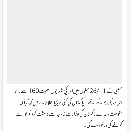
ممبئی کے 26/11 حملوں میں امریکی شہریوں سمیت 160 سے زائد
افراد ہلاک ہوگئے تھے۔ پاکستان کی کئی میڈیا اطلاعات میں کہا گیا کہ
حکومت ہند نے پاکستان کی وزارت خارجہ سے دہشت گرد کو حوالے
کرنے کی درخواست کی۔