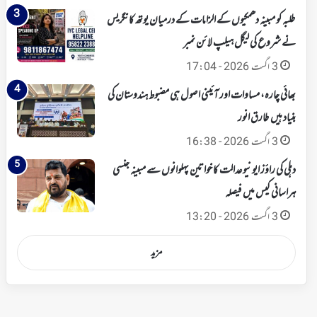
طلبہ کو مبینہ دھمکیوں کے الزامات کے درمیان یوتھ کانگریس
نے شروع کی لیگل ہیلپ لائن نمبر
3 اگست 2026 - 17:04
بھائی چارہ، مساوات اور آئینی اصول ہی مضبوط ہندوستان کی
بنیاد ہیں طارق انور
3 اگست 2026 - 16:38
دہلی کی راؤز ایونیو عدالت کا خواتین پہلوانوں سے مبینہ جنسی
ہراسانی کیس میں فیصلہ
3 اگست 2026 - 13:20
مزید