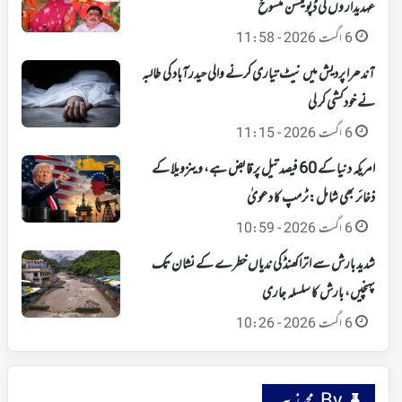
عہدیدار وں کی ڈپوٹیشن منسوخ
6 اگست 2026 - 11:58
آندھرا پردیش میں نیٹ تیاری کرنے والی حیدرآباد کی طالبہ
نے خودکشی کر لی
6 اگست 2026 - 11:15
امریکہ دنیا کے 60 فیصد تیل پر قابض ہے، وینزویلا کے
ذخائر بھی شامل:ٹرمپ کا دعویٰ
6 اگست 2026 - 10:59
شدید بارش سے اتراکھنڈ کی ندیاں خطرے کے نشان تک
پہنچیں، بارش کا سلسلہ جاری
6 اگست 2026 - 10:26