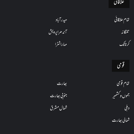
علاقائی
تمام علاقائی
حیدرآباد
تلنگانہ
آندھراپردیش
کرناٹک
مہاراشٹرا
قومی
تمام قومی
بھارت
جموں و کشمیر
جنوبی بھارت
دہلی
شمال مشرق
شمالی بھارت