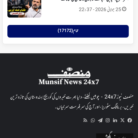
25 جولائی 2026 - 22:37
تمام (17172)
منصف نیوز 24x7 - چوبیس گھنٹے، دنیا بھر سے خبروں کی کوریج! ہندوستان کی تازہ ترین
خبریں، بریکنگ سٹوریز، اور آج کی سرفہرست سرخیاں۔
WhatsApp
RSS
Telegram
Instagram
LinkedIn
Facebook
X