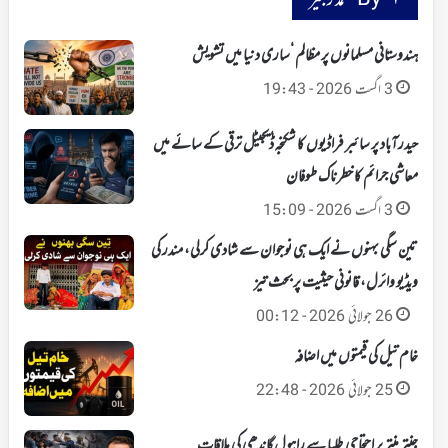
By محمد زبیر
ہندوستانی مسلمانوں پر مظالم ‘ساری دنیا میں تشویش
3 اگست 2026 - 19:43
حیدرآباد پر سائبر فراڈیوں کا شکنجہ‘ ڈیجیٹل ترقی کے سائے میں
معاشی جرائم کا خطرناک طوفان
3 اگست 2026 - 15:09
تین سگی بہنوں نے ایک ہی نوجوان سے شادی کرلی، مندر کی
ویڈیو وائرل، قانونی حیثیت پر بحث تیز
26 جولائی 2026 - 00:12
خام تیل کی قیمتوں میں اضافہ
25 جولائی 2026 - 22:48
جنتر منتر پر احتجاجی طلبا سے راہول گاندھی کی ملاقات