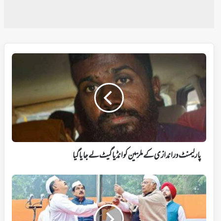
پارلیمنٹ
دراندازی
کے
ملزمین
کو
انڈیا
گیٹ
لے
جایا
گیا
پارلیمنٹ دراندازی کے ملزمین کو انڈیا گیٹ لے جایا گیا
کانگریس
کا
139
واں
یوم