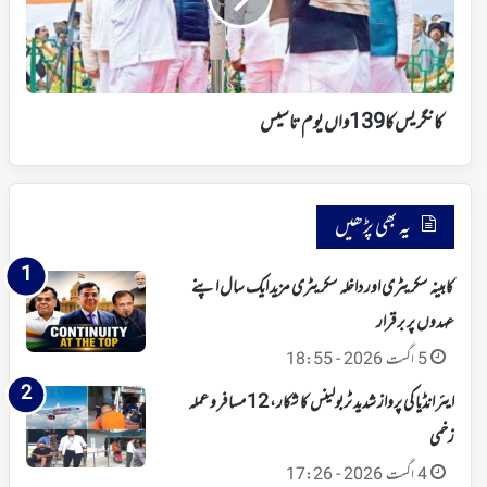
تاسیس
کانگریس کا 139 واں یوم تاسیس
یہ بھی پڑھیں
کابینہ سکریٹری اور داخلہ سکریٹری مزید ایک سال اپنے
عہدوں پر برقرار
5 اگست 2026 - 18:55
ایئر انڈیا کی پرواز شدید ٹربولینس کا شکار، 12 مسافر و عملہ
زخمی
4 اگست 2026 - 17:26