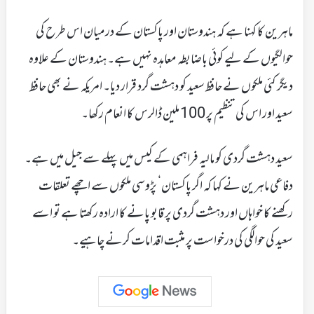
ماہرین کا کہنا ہے کہ ہندوستان اور پاکستان کے درمیان اس طرح کی
حوالگیوں کے لیے کوئی باضابطہ معاہدہ نہیں ہے۔ ہندوستان کے علاوہ
دیگر کئی ملکوں نے حافظ سعید کو دہشت گرد قرار دیا۔ امریکہ نے بھی حافظ
سعید اور اس کی تنظیم پر 100 ملین ڈالرس کا انعام رکھا۔
سعید دہشت گردی کو مالیہ فراہمی کے کیس میں پہلے سے جیل میں ہے۔
دفاعی ماہرین نے کہا کہ اگر پاکستان‘ پڑوسی ملکوں سے اچھے تعلقات
رکھنے کا خواہاں اور دہشت گردی پر قابو پانے کا ارادہ رکھتا ہے تو اسے
سعید کی حوالگی کی درخواست پر مثبت اقدامات کرنے چاہیے۔