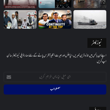
نیوز لیٹر
اپنے ان باکس میں تازہ ترین خبریں، اپڈیٹس اور حیرت انگیز آفرس پانے کے لئے ہمارا ڈیلی نیوز لیٹر سائن
اپ کریں
ای
میل
ایڈریس
فراہم
کریں