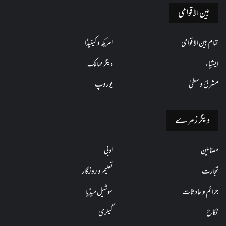
بین الاقوامی
تمام بین الاقوامی
امریکہ و کینیڈا
ایشیاء
دیگر ممالک
مشرق وسطیٰ
یوروپ
دیگر زمرے
مضامین
ادبی
تجارت
تعلیم و روزگار
جرائم و حادثات
سوشیل میڈیا
نکاح
گیلری