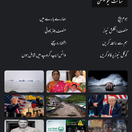
سائٹ نیویگیشن
ہوم پیج
ہمارے بارے میں
منصف انگلش نیوز
منصف میٹریمونی
ہم سے رابطہ کریں
اشتہار دیجئے
گوگل نیوز پر فالو کریں
واٹس ایپ گروپ میں شامل ہوں