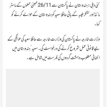
نئی دہلی: ہندوستان نے پاکستان سے 26/11 ممبئی حملوں کے ماسٹر
مائنڈ اور لشکر طیبہ کے بانی حافظ سعید کو ہندوستان کے حوالے کرنے کو
کہا۔
وزارت خارجہ نے پاکستان کی وزارت خارجہ سے حافظ سعید کی حوالگی کے
لیے قانونی عمل شروع کرنے کی درخواست کی۔ سعید‘ ہندوستان میں
انتہائی مطلوب دہشت گردوں کی فہرست میں شامل ہے۔