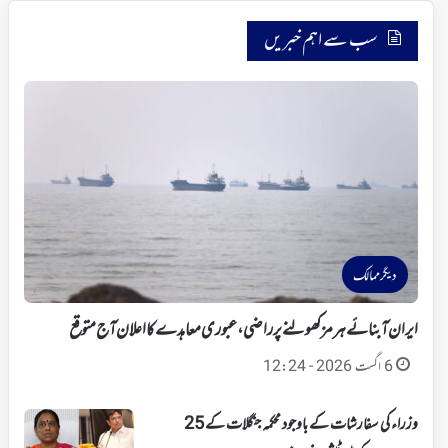
سب سے اہم خبریں
دیگر ممالک
ایران آبنائے ہرمز کھولنے پر راضی،عبوری معاہدے کا اعلان آج متوقع
6 اگست 2026 - 12:24
وزراء کی سفارشات کے باوجود محکمہ جنگلات کے 25