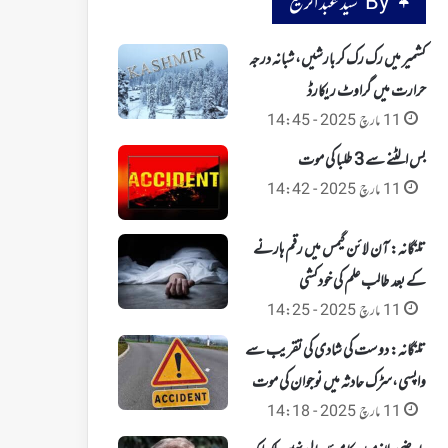
By سید عبد الرفیع
کشمیر میں رک رک کر بارشیں، شبانہ درجہ
حرارت میں گراوٹ ریکارڈ
11 مارچ 2025 - 14:45
بس الٹنے سے 3 طلبا کی موت
11 مارچ 2025 - 14:42
تلنگانہ: آن لائن گیمس میں رقم ہارنے
کے بعد طالب علم کی خودکشی
11 مارچ 2025 - 14:25
تلنگانہ: دوست کی شادی کی تقریب سے
واپسی،سڑک حادثہ میں نوجوان کی موت
11 مارچ 2025 - 14:18