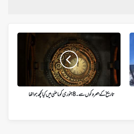
تاریخ
کے
جھروکوں
سے۔
8
جنوری
کو
ماضی
میں
کیا
تاریخ کے جھروکوں سے۔ 8 جنوری کو ماضی میں کیا کچھ ہواتھا
کچھ
ہواتھا