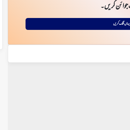
جوائن کریں۔
یہاں کلک کریں