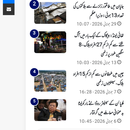
ای میل کے ذریعہ شیئر کریں
جاپان میں طاقتور زلزلے سے ہلاکتوں کی
تعداد 13 ہوئی: وزیراعظم
29 جولائی 2026 - 10:07
تھائی لینڈ: بینکاک کے ایک بار میں آگ
لگنے سے کم از کم 27 افرادہلاک، 8
سنگین طور پر زخمی
13 جولائی 2026 - 10:03
چین میں طوفانوں سے کم ازکم 15افراد
ہلاک، سینکڑوں زخمی
7 جولائی 2026 - 16:28
فلپائن کے سینیٹر روڈانٹے مارکولیٹا
بدعنوانی معاملے میں گرفتار
6 جولائی 2026 - 10:45