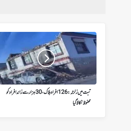
تبت
میں
زلزلہ:
126
افراد
ہلاک،
30
ہزار
سے
زائد
تبت میں زلزلہ: 126 افراد ہلاک، 30 ہزار سے زائد افراد کو
افراد
کو
محفوظ نکالا گیا
محفوظ
نکالا
گیا