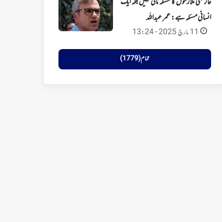
عارضی ملازموں کا مسئلہ مالی نہیں بلکہ ایک
انسانی مسئلہ ہے: عمر عبداللہ
11 مارچ 2025 - 13:24
تمام (1779)