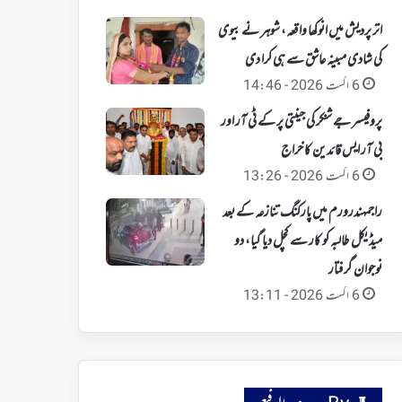
اتر پردیش میں انوکھا واقعہ، شوہر نے بیوی
کی شادی مبینہ عاشق سے ہی کرا دی
6 اگست 2026 - 14:46
پروفیسر جے شنکر کی جینتی پر کے ٹی آر اور
بی آر ایس قائدین کا خراج
6 اگست 2026 - 13:26
راجمہندرورم میں پارکنگ تنازعہ کے بعد
میڈیکل طالبہ کو کار سے کچل دیا گیا، دو
نوجوان گرفتار
6 اگست 2026 - 13:11