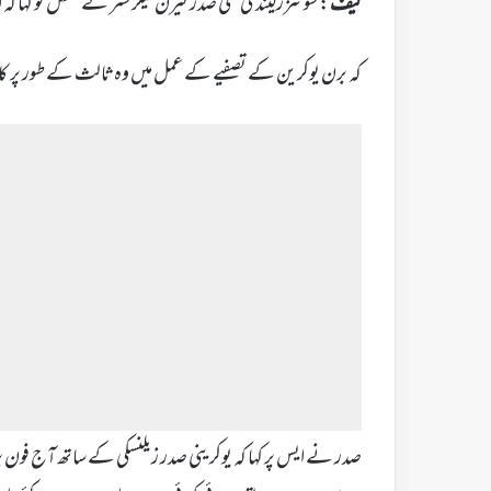
کیف
: سوئٹزرلینڈ کی نئی صدر کیرن کیلر سٹر نے منگل کو کہا 
کہ برن یوکرین کے تصفیے کے عمل میں وہ ثالث کے طور پر ک
صدر نے ایس پر کہا کہ یوکرینی صدر زیلنسکی کے ساتھ آج فون