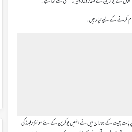
کہ انہوں نے یوکرین کے صدر ولادیمیر زیلنسکی سے کہا ہے۔
ام کرنے کے لیے تیار ہیں۔
 پر بات چیت کے دوران میں نے انہیں یوکرین کے لئے سوئٹزرلینڈ کی