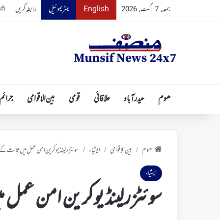
English
میٹریمونیل
رابطہ کریں
اشت
جمعہ, 7 اگست, 2026
ھوم
حیدرآباد
علاقائی
قومی
بین الاقوامی
جرائم
ھوم
بین الاقوامی
ایشیاء
سوئٹزرلینڈ یوکرین امن عمل میں ثالث کے 
/
/
/
ایشیاء
سوئٹزرلینڈ یوکرین امن عمل م