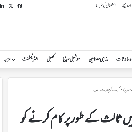
n
acebook
X
ہار دیجئے
استعمال کی شرائط
 و حادثات
مذہبی مضامین
سوشیل میڈیا
کھیل
انٹرٹینمنٹ
مزید
طور پر کام کرنے کو تیار ہے: صدر
یں ثالث کے طور پر کام کرنے کو