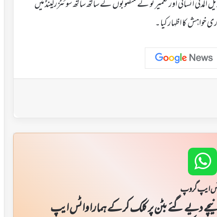
 المدتی انسانی اور تعمیر نو کے منصوبوں کے ساتھ ساتھ سوئٹزرلینڈ میں
خواہش کا اظہار کیا ۔
س ایپ گروپ
یچے دیے گئے بٹن پر کلک کر کے ہمارا واٹس ایپ