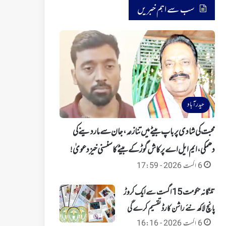
سب سے اہم خبریں
حیدرآباد
محبت کی شادی پر باپ بیٹے میں تنازعہ، جان سے ماردینے کی
دھمکی، ایم ایل اے پرکاش گوڑ کے بیٹے کا سنسنی خیز دعویٰ!
6 اگست 2026 - 17:59
تلنگانہ حکومت 15 اگست سے ایک کروڑ
پانچ لاکھ نئے راشن کارڈ تقسیم کرے گی
6 اگست 2026 - 16:16