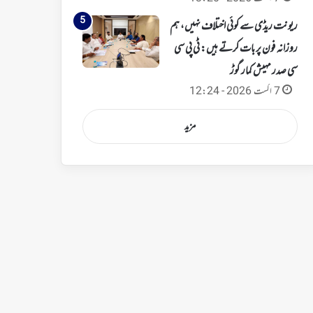
ریونت ریڈی سے کوئی اختلاف نہیں، ہم
روزانہ فون پر بات کرتے ہیں: ٹی پی سی
سی صدر مہیش کمار گوڑ
7 اگست 2026 - 12:24
مزید