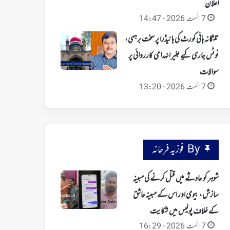
اعلان
7 اگست 2026 - 14:47
تلنگانہ ہائی کورٹ کی ہائیڈرا پر سخت برہمی،
نوٹس جاری کیے بغیر انہدامی کارروائی پر
سوالات
7 اگست 2026 - 13:20
By فوزیہ فرحانہ
شوہر کو حادثے میں قتل کرنے کی مبینہ
سازش، بیوی اور اس کے مبینہ عاشق
کے خلاف پولیس میں شکایت
7 اگست 2026 - 16:29