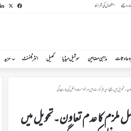
n
acebook
X
ہار دیجئے
استعمال کی شرائط
 و حادثات
مذہبی مضامین
سوشیل میڈیا
کھیل
انٹرٹینمنٹ
مزید
عاون۔تحویل میں لینے سپریم کورٹ میں درخواست داخل کی جایے گی
ل ملزم کا عدم تعاون۔تحویل میں