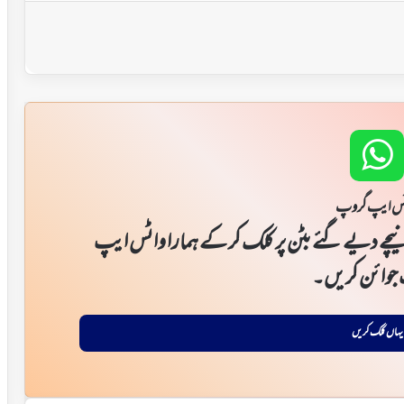
س ایپ گروپ
یچے دیے گئے بٹن پر کلک کر کے ہمارا واٹس ایپ
جوائن کریں۔
یہاں کلک کریں