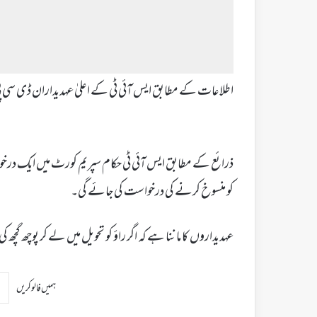
اطلاعات کے مطابق ایس آئی ٹی کے اعلیٰ عہدیداران ڈی سی پی
ذرائع کے مطابق ایس آئی ٹی حکام سپریم کورٹ میں ایک درخوا
کو منسوخ کرنے کی درخواست کی جائے گی۔
عہدیداروں کا ماننا ہے کہ اگر راؤ کو تحویل میں لے کر پوچھ گچھ 
ہمیں فالو کریں