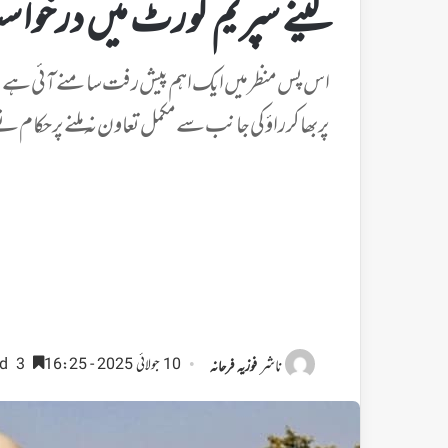
لینے سپریم کورٹ میں درخوا
اس پس منظر میں ایک اہم پیش رفت سامنے آئی ہے۔ 
پربھاکر راؤ کی جانب سے مکمل تعاون نہ ملنے پر حکام
ناشر
10 جولائی 2025 - 16:25
3 minutes read
فوزیہ فرحانہ