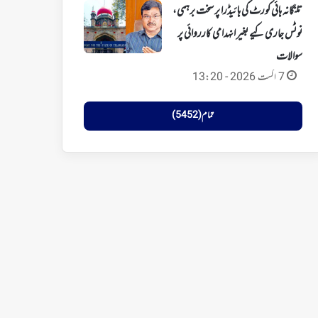
تلنگانہ ہائی کورٹ کی ہائیڈرا پر سخت برہمی،
نوٹس جاری کیے بغیر انہدامی کارروائی پر
سوالات
7 اگست 2026 - 13:20
تمام (5452)