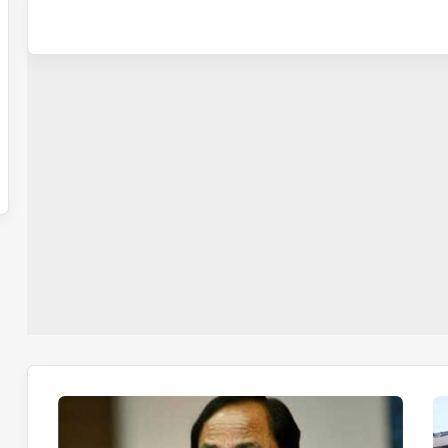
تلنگانہ
کے
سابق