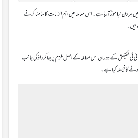
 ہر دن نیا موڑ آرہا ہے۔ اس معاملہ میں اہم الزامات کا سامنا کرنے
 ہیں۔
ٹی تفتیش کے دوران اس معاملہ کے اصل ملزم پربھاکر راؤ کی جانب
نے کا فیصلہ کیا ہے۔