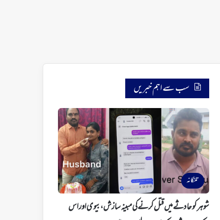
سب سے اہم خبریں
تلنگانہ
شوہر کو حادثے میں قتل کرنے کی مبینہ سازش، بیوی اور اس