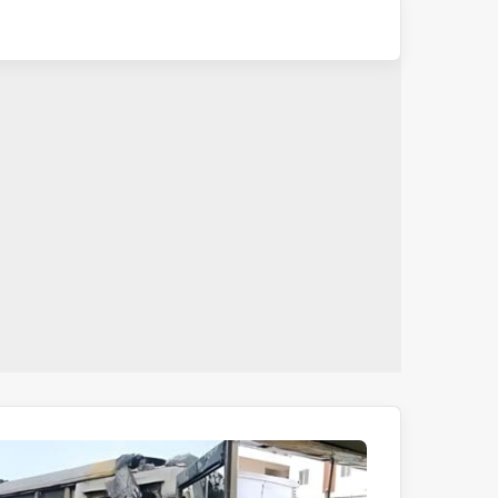
تلنگانہ:
دہلی
پبلک