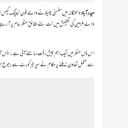
حیدرآباد:
تلنگانہ میں سنسنی پھیلانے والے فون ٹیپنگ کیس میں
والے ملزمین کی تفتیش میں نت نئے حقائق منظر عام پر آ رہے
اس پس منظر میں ایک اہم پیش رفت سامنے آئی ہے۔ ایس آئی 
سے مکمل تعاون نہ ملنے پر حکام نے سپریم کورٹ سے رجوع ہو