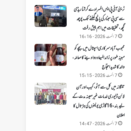
ٹرینی آئی پی ایس افسر ادے کرشنا ریڈی
سے سی پی سجنار کی پانچ گھنٹے تک پوچھ
گچھ، تحقیقات میں اہم پیش رفت
7 اگست 2026 - 16:16
محبوب آباد سرکاری اسپتال میں بچے کو
مبینہ طور پر زائد المیعاد دوا دینے کا معاملہ،
والد کا شدید احتجاج
7 اگست 2026 - 15:15
تلنگانہ میں کل سے آٹو، کیب اور آن
لائن ڈلیوری خدمات غیر معینہ مدت کے
لیے بند، 16 گاڑی یونینوں کی ہڑتال کا
اعلان
7 اگست 2026 - 14:47