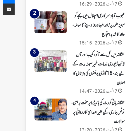
ای میل کے ذریعہ شیئر کریں
7 اگست 2026 - 16:29
محبوب آباد سرکاری اسپتال میں بچے کو
مبینہ طور پر زائد المیعاد دوا دینے کا معاملہ،
والد کا شدید احتجاج
7 اگست 2026 - 15:15
تلنگانہ میں کل سے آٹو، کیب اور آن
لائن ڈلیوری خدمات غیر معینہ مدت کے
لیے بند، 16 گاڑی یونینوں کی ہڑتال کا
اعلان
7 اگست 2026 - 14:47
تلنگانہ ہائی کورٹ کی ہائیڈرا پر سخت برہمی،
نوٹس جاری کیے بغیر انہدامی کارروائی پر
سوالات
7 اگست 2026 - 13:20