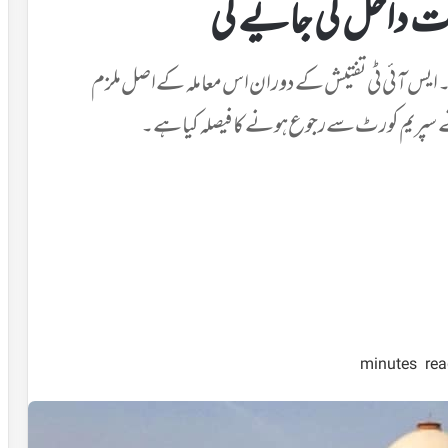
ست داخل کی جایے گی
ایس آئی ٹی تفتیش کے دوران اس معاملہ کے اصل ملزم
 نے سپریم کورٹ سے رجوع ہونے کا فیصلہ کیا ہے۔