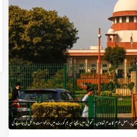
کیس۔ اصل ملزم کا عدم تعاون۔تحویل میں لینے سپریم کورٹ میں درخواست داخل کی جایے گی