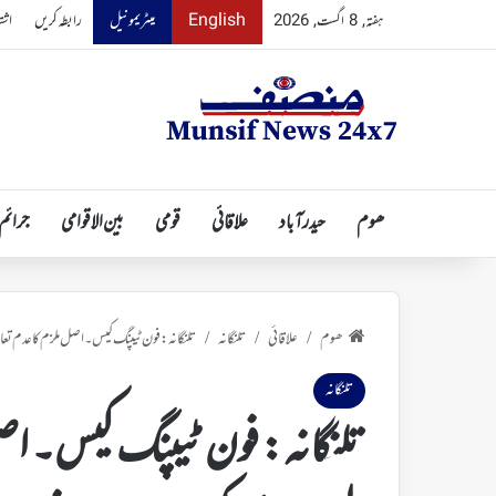
English
میٹریمونیل
رابطہ کریں
اشت
ہفتہ, 8 اگست, 2026
ھوم
حیدرآباد
علاقائی
قومی
بین الاقوامی
جرائم
ھوم
علاقائی
تلنگانہ
تلنگانہ: فون ٹیپنگ کیس۔ اصل ملزم کا عدم ت
/
/
/
تلنگانہ
تلنگانہ: فون ٹیپنگ کیس۔ اص