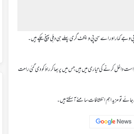
 وجے کمار اور اے سی پی وینکٹ گری پہلے ہی دہلی پہنچ چکے ہیں۔
ست داخل کرنے کی تیاری میں ہیں جس میں پربھاکر راؤ کو دی گئی راحت
کی جائے تو مزید اہم انکشافات سامنے آ سکتے ہیں۔