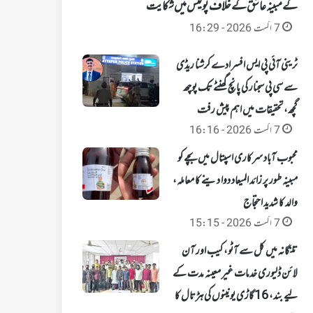
کے مبینہ عاشق کے خلاف پولیس میں شکایت
7 اگست 2026 - 16:29
ٹرینی آئی پی ایس افسر ادے کرشنا ریڈی
سے سی پی سجنار کی پانچ گھنٹے تک پوچھ
گچھ، تحقیقات میں اہم پیش رفت
7 اگست 2026 - 16:16
محبوب آباد سرکاری اسپتال میں بچے کو
مبینہ طور پر زائد المیعاد دوا دینے کا معاملہ،
والد کا شدید احتجاج
7 اگست 2026 - 15:15
تلنگانہ میں کل سے آٹو، کیب اور آن
لائن ڈلیوری خدمات غیر معینہ مدت کے
لیے بند، 16 گاڑی یونینوں کی ہڑتال کا