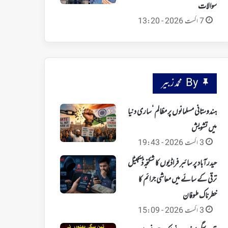
سوالات
7 اگست 2026 - 13:20
By محمد زبیر
ہندوستانی مسلمانوں پر مظالم ‘ساری دنیا
میں تشویش
3 اگست 2026 - 19:43
حیدرآباد پر سائبر فراڈیوں کا شکنجہ‘ ڈیجیٹل
ترقی کے سائے میں معاشی جرائم کا
خطرناک طوفان
3 اگست 2026 - 15:09