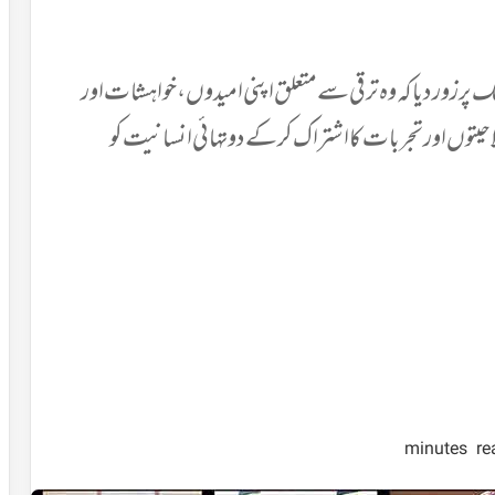
پر زور دیا کہ وہ ترقی سے متعلق اپنی امیدوں، خواہشات اور
حیتوں اور تجربات کا اشتراک کرکے دو تہائی انسانیت کو