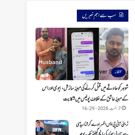
سب سے اہم خبریں
تلنگانہ
شوہر کو حادثے میں قتل کرنے کی مبینہ سازش، بیوی اور اس
کے مبینہ عاشق کے خلاف پولیس میں شکایت
7 اگست 2026 - 16:29
ٹرینی آئی پی ایس افسر ادے کرشنا ریڈی
سے سی پی سجنار کی پانچ گھنٹے تک پوچھ