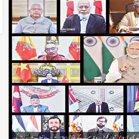
تیسری وائس آف گلوبل ساؤتھ سمٹ کے افتتاحی اجلاس میں اپنے خطاب میں یہ اپیل کی۔