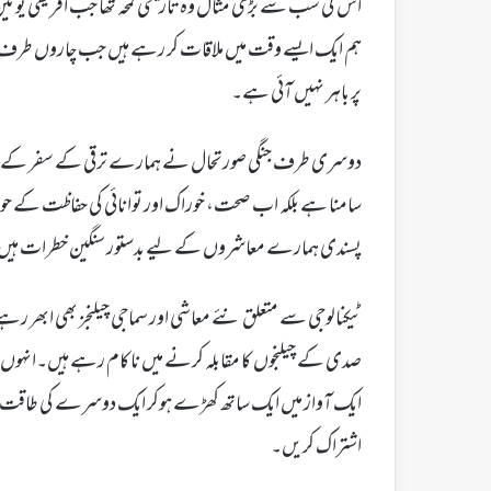
ہم ایک ایسے وقت میں ملاقات کر رہے ہیں جب چاروں طرف ب
پر باہر نہیں آئی ہے۔
دوسری طرف جنگی صورتحال نے ہمارے ترقی کے سفر کے لیے چیل
سامنا ہے بلکہ اب صحت، خوراک اور توانائی کی حفاظت کے ح
پسندی ہمارے معاشروں کے لیے بدستور سنگین خطرات ہیں
ٹیکنالوجی سے متعلق نئے معاشی اور سماجی چیلنجز بھی ابھر ر
صدی کے چیلنجوں کا مقابلہ کرنے میں ناکام رہے ہیں۔انہوں
ایک آواز میں ایک ساتھ کھڑے ہوکر ایک دوسرے کی طاقت 
اشتراک کریں۔