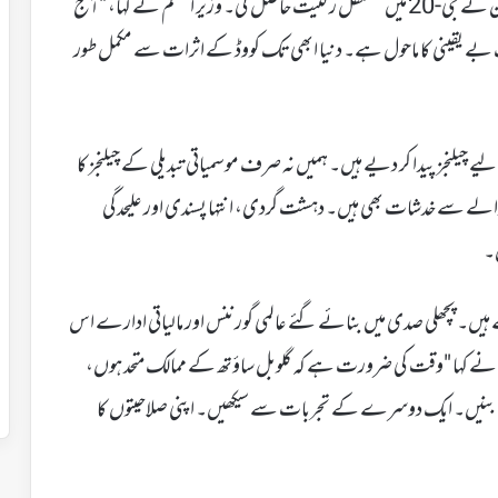
اس کی سب سے بڑی مثال وہ تاریخی لمحہ تھا جب افریقی یونین نے جی-20 میں مستقل رکنیت حاصل کی۔ وزیر اعظم نے کہا، "آج
ے یقینی کا ماحول ہے۔ دنیا ابھی تک کووڈ کے اثرات سے مکمل طور
نجز پیدا کر دیے ہیں۔ ہمیں نہ صرف موسمیاتی تبدیلی کے چیلنجز کا
والے سے خدشات بھی ہیں۔ دہشت گردی، انتہا پسندی اور علیحدگی
۔
ہے ہیں۔ پچھلی صدی میں بنائے گئے عالمی گورننس اور مالیاتی ادارے اس
 نے کہا "وقت کی ضرورت ہے کہ گلوبل ساؤتھ کے ممالک متحد ہوں،
بنیں۔ ایک دوسرے کے تجربات سے سیکھیں۔ اپنی صلاحیتوں کا