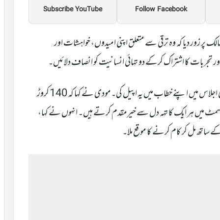
Subscribe YouTube
Follow Facebook
ک پر زور دیا کہ وہ ترقی سے متعلق اپنی امیدوں، خواہشات اور
ور تجربات کا اشتراک کرکے دو تہائی انسانیت کو انصاف دلائیں۔
مودی نے تیسری وائس آف گلوبل ساؤتھ سمٹ کے افتتاحی اجلاس میں اپنے خطاب میں یہ اپیل کی۔مودی نے کہا کہ 140 کروڑ
ٹ میں ہر ایک کا تہہ دل سے خیرمقدم کرتے ہیں۔ انہوں نے کہا،
ساتھ مل کر کام کرنے کا موقع ملا۔