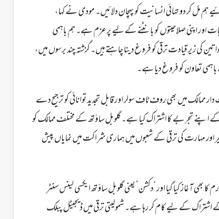
 ہم مل کر دو تہائی انسانیت کو پہچان دلائیں۔ مودی نے کہا،
ت اور اپنی صلاحیتوں کو بانٹنے کے لیے پرعزم ہے۔ ہم باہمی
تین کی زیر قیادت ترقی کو فروغ دینا چاہتے ہیں۔ گزشتہ چند برسوں میں،
اہمی تعاون کو فروغ دیا ہے۔
ممالک میں بھی روف ٹاف سولر اور قابل تجدید توانائی کو ترجیح دے
 اپنے تجربے کا اشتراک کیا ہے۔ گلوبل ساؤتھ کے مختلف ممالک کو
ر اور مہارت کی ترقی کے شعبوں میں ہماری شراکت میں نمایاں پیش
 کا بھی آغاز کیا گیا اور ‘دکشن’ یعنی گلوبل ساؤتھ ایکسی لینس سنٹر
 اشتراک کے لیے کام کر رہا ہے۔ شمولیتی ترقی میں ڈیجیٹل پبلک