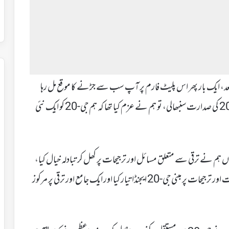
د، ایک بار پھر اس پلیٹ فارم پر آپ سب سے جڑنے کا موقع مل رہا
ہے۔مودی نے کہا کہ 2022 میں جب ہندوستان نے جی-20 کی صدارت سنبھالی، تو ہم نے عزم کیا تھا کہ ہم جی-20 کو ایک نئی
م نے ترقی سے متعلق مسائل اور ترجیحات پر کھل کر تبادلہ خیال کیا،
جس کی بنیاد پر ہندوستان نے گلوبل ساؤتھ کی امیدوں، خواہشات اور ترجیحات پر مبنی جی-20 ایجنڈا تیار کیا اور ایک جامع اور ترقی پر مرکوز