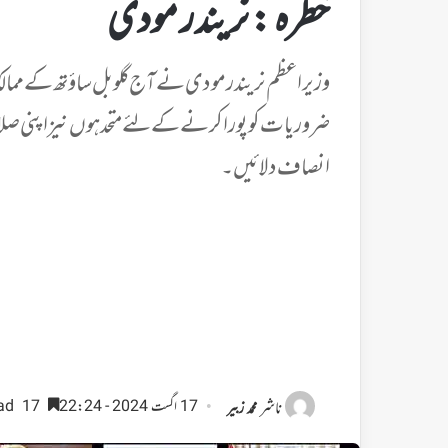
خطرہ : نریندر مودی
وزیر اعظم نریندر مودی نے آج گلوبل ساؤتھ کے ممالک 
ضروریات کو پورا کرنے کے لئے متحد ہوں نیز اپنی صلا
انصاف دلائیں۔
ناشر
17 اگست 2024 - 22:24
17 minutes read
محمد زبیر