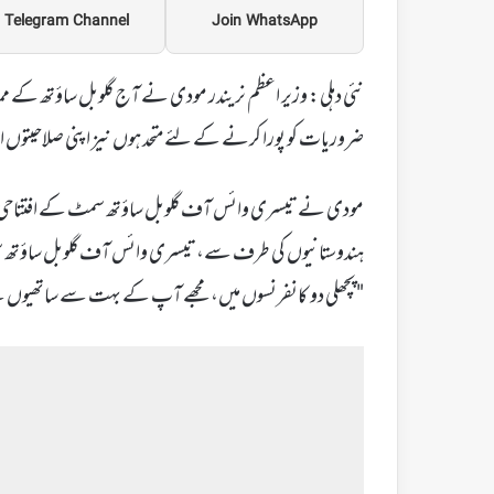
Telegram Channel
Join WhatsApp
نئی دہلی: وزیر اعظم نریندر مودی نے آج گلوبل ساؤتھ کے ممال
ضروریات کو پورا کرنے کے لئے متحد ہوں نیز اپنی صلاحیتوں ا
ہندوستانیوں کی طرف سے، تیسری وائس آف گلوبل ساؤتھ سم
"پچھلی دو کانفرنسوں میں، مجھے آپ کے بہت سے ساتھیوں کے 