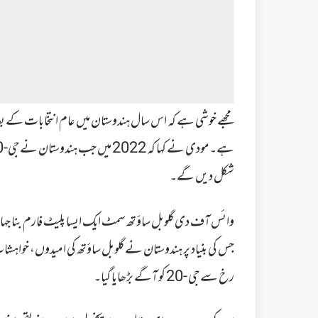
مجھے خوشی ہے کہ اس سال ہندوستان میں عام انتخابات کے بع
شکل دیں گے۔
وائس آف دی گلوبل ساؤتھ سمٹ ایک ایسا پلیٹ فارم بنا جہاں ہ
رخ سے جی -20 کو آگے بڑھایا گیا۔