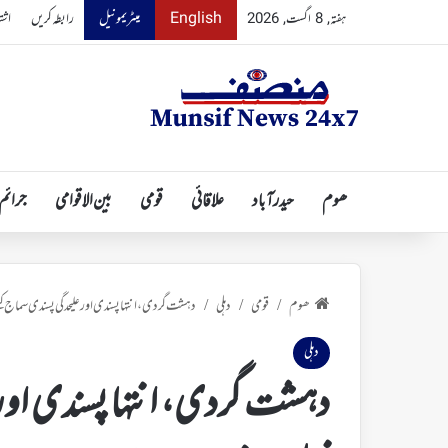
English
میٹریمونیل
رابطہ کریں
اشت
ہفتہ, 8 اگست, 2026
ھوم
حیدرآباد
علاقائی
قومی
بین الاقوامی
جرائم
ھوم
قومی
دہلی
دہشت گردی، انتہا پسندی اور علیحدگی پسندی سماج کیل
/
/
/
دہلی
دہشت گردی، انتہا پسندی اور ع