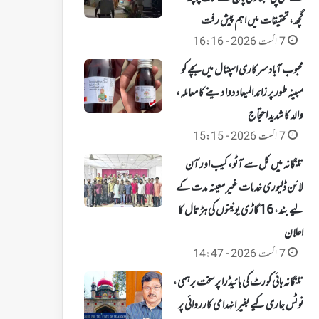
گچھ، تحقیقات میں اہم پیش رفت
7 اگست 2026 - 16:16
محبوب آباد سرکاری اسپتال میں بچے کو
مبینہ طور پر زائد المیعاد دوا دینے کا معاملہ،
والد کا شدید احتجاج
7 اگست 2026 - 15:15
تلنگانہ میں کل سے آٹو، کیب اور آن
لائن ڈلیوری خدمات غیر معینہ مدت کے
لیے بند، 16 گاڑی یونینوں کی ہڑتال کا
اعلان
7 اگست 2026 - 14:47
تلنگانہ ہائی کورٹ کی ہائیڈرا پر سخت برہمی،
نوٹس جاری کیے بغیر انہدامی کارروائی پر