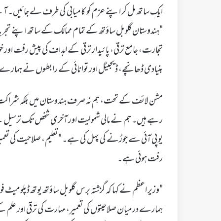
ایک ساتھ مل کر اپنے عزم کو کامیابی کی طرف لے جائیں۔ آئیے
"ہندوستان گلوبل ساؤتھ کے تمام ممالک کے ساتھ اپنے تجربا
تجارت، جامع ترقی، پائیدار ترقی کے اہداف کی پیش رفت اور خوا
بنیادی ڈھانچے، ڈیجیٹل اور توانائی کے رابطوں نے ہمارے ب
مشن لائف کے تحت، ہم نہ صرف ہندوستان میں بلکہ شراکت دار 
رہے ہیں۔ ہم نے مالی شمولیت اور آخری شخص تک ترسیل کے
یو پی آئی سے جوڑنے کی پہل کی ہے۔ "تعلیم، صلاحیت کی تعمی
رفت ہوئی ہے۔
"وزیر اعظم نے کہا کہ گزشتہ برس گلوبل ساؤتھ یوتھ ڈپلومیٹ فورم
ہمارے درمیان صلاحیتوں کی تعمیر، مہارت کی ترقی اور علم کے