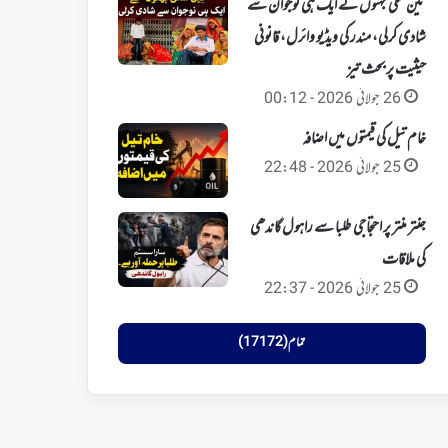
تین سگی بہنوں نے ایک ہی نوجوان سے
شادی کرلی، مندر کی ویڈیو وائرل، قانونی
حیثیت پر بحث تیز
26 جولائی 2026 - 00:12
خام تیل کی قیمتوں میں اضافہ
25 جولائی 2026 - 22:48
جنتر منتر پر احتجاجی طلبا سے راہول گاندھی
کی ملاقات
25 جولائی 2026 - 22:37
تمام (17172)