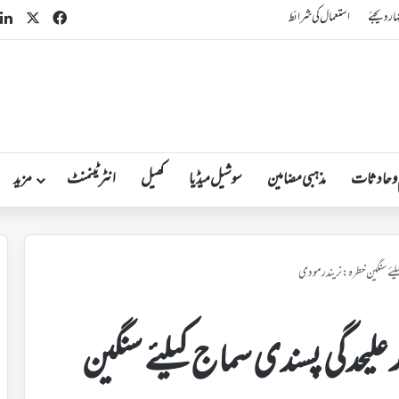
n
acebook
X
ہار دیجئے
استعمال کی شرائط
 و حادثات
مذہبی مضامین
سوشیل میڈیا
کھیل
انٹرٹینمنٹ
مزید
ئے سنگین خطرہ : نریندر مودی
لیحدگی پسندی سماج کیلئے سنگین