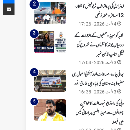
ای میل کے ذریعہ شیئر کریں
ایئر انڈیا کی پرواز شدید ٹربولینس کا شکار،
12 مسافر و عملہ زخمی
4 اگست 2026 - 17:26
طلبہ کو مبینہ دھمکیوں کے الزامات کے
درمیان یوتھ کانگریس نے شروع کی
لیگل ہیلپ لائن نمبر
3 اگست 2026 - 17:04
بھائی چارہ، مساوات اور آئینی اصول ہی
مضبوط ہندوستان کی بنیاد ہیں طارق انور
3 اگست 2026 - 16:38
دہلی کی راؤز ایونیو عدالت کا خواتین
پہلوانوں سے مبینہ جنسی ہراسانی کیس
میں فیصلہ