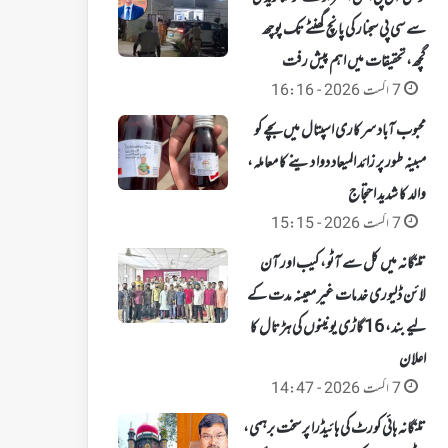
سے سی پی سجنار کی پانچ گھنٹے تک پوچھ
گچھ، تحقیقات میں اہم پیش رفت
7 اگست 2026 - 16:16
محبوب آباد سرکاری اسپتال میں بچے کو
مبینہ طور پر زائد المیعاد دوا دینے کا معاملہ،
والد کا شدید احتجاج
7 اگست 2026 - 15:15
تلنگانہ میں کل سے آٹو، کیب اور آن
لائن ڈلیوری خدمات غیر معینہ مدت کے
لیے بند، 16 گاڑی یونینوں کی ہڑتال کا
اعلان
7 اگست 2026 - 14:47
تلنگانہ ہائی کورٹ کی ہائیڈرا پر سخت برہمی،