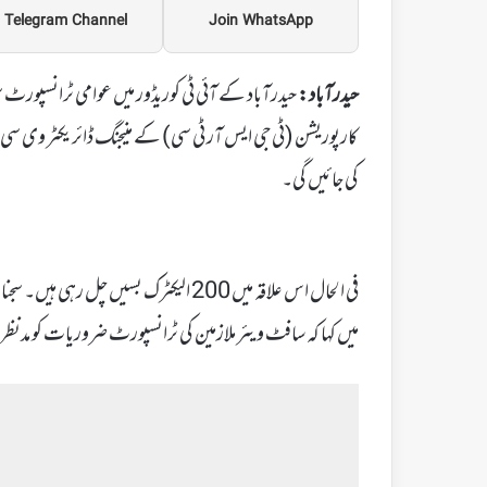
Telegram Channel
Join WhatsApp
حیدرآباد:
حیدرآباد کے آئی ٹی کوریڈور میں عوامی ٹرانسپورٹ سہ
کی جائیں گی۔
فی الحال اس علاقہ میں 200 الیکٹرک بسیں 
میں کہا کہ سافٹ ویئر ملازمین کی ٹرانسپورٹ ضروریات کو مدن