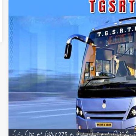
د کے آئی ٹی کوریڈور میں آنے والے دنوں میں 275 نئی الیکٹرک بسیں شامل کی جائیں گی