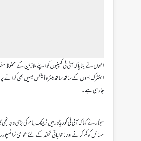
انہوں نے بتایا کہ آئی ٹی کمپنیوں کو اپنے ملازمین کے محفو
الیکٹرک بسوں کے ساتھ ساتھ میٹرو ڈیلکس بسیں بھی کرائے پر
جارہی ہے۔
سجنار نے کہا کہ آئی ٹی کوریڈور میں ٹریفک جام کی بڑی وجہ 
مسائل کو کم کرنے اور ماحولیاتی تحفظ کے لئے عوامی ٹرانسپور