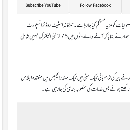
Subscribe YouTube
Follow Facebook
ولیات کو مزید مستحکم کیا جارہا ہے۔ تلنگانہ اسٹیٹ روڈ ٹرانسپورٹ
کارپوریشن (ٹی جی ایس آر ٹی سی) کے منیجنگ ڈائریکٹر وی سی سجنار نے بتایا کہ آنے والے دنوں میں 275 نئی الیکٹرک بسیں شامل
چل رہی ہیں۔ سجنار نے پیر کی شام ہائی ٹیک سٹی میں ٹیک مہندرا کیمپس میں منعقدہ اجلاس
ظر رکھتے ہوئے بس خدمات کی منصوبہ بندی کی جارہی ہے۔