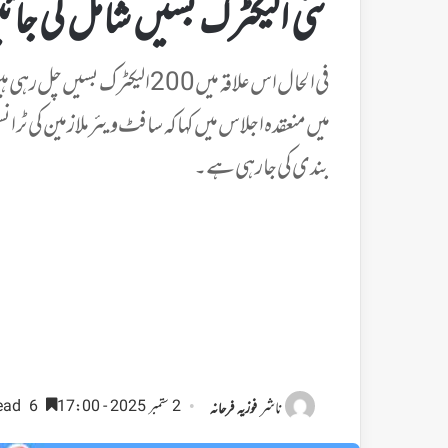
نئی الیکٹرک بسیں شامل کی جائ
فی الحال اس علاقہ میں 200 الیک
میں منعقدہ اجلاس میں کہا کہ سافٹ ویئر ملازمین کی ٹ
بندی کی جارہی ہے۔
ناشر
2 ستمبر 2025 - 17:00
6 minutes read
فوزیہ فرحانہ