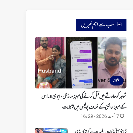
سب سے اہم خبریں
تلنگانہ
شوہر کو حادثے میں قتل کرنے کی مبینہ سازش، بیوی اور اس
کے مبینہ عاشق کے خلاف پولیس میں شکایت
7 اگست 2026 - 16:29
ٹرینی آئی پی ایس افسر ادے کرشنا ریڈی