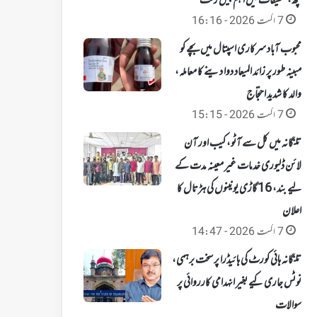
گچھ، تحقیقات میں اہم پیش رفت
7 اگست 2026 - 16:16
محبوب آباد سرکاری اسپتال میں بچے کو
مبینہ طور پر زائد المیعاد دوا دینے کا معاملہ،
والد کا شدید احتجاج
7 اگست 2026 - 15:15
تلنگانہ میں کل سے آٹو، کیب اور آن
لائن ڈلیوری خدمات غیر معینہ مدت کے
لیے بند، 16 گاڑی یونینوں کی ہڑتال کا
اعلان
7 اگست 2026 - 14:47
تلنگانہ ہائی کورٹ کی ہائیڈرا پر سخت برہمی،
نوٹس جاری کیے بغیر انہدامی کارروائی پر
سوالات