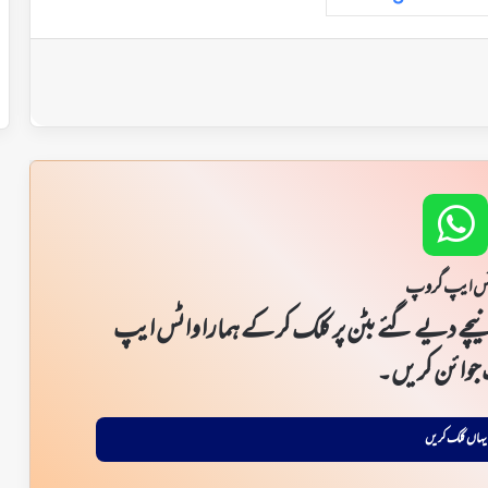
س ایپ گروپ
یچے دیے گئے بٹن پر کلک کر کے ہمارا واٹس ایپ
جوائن کریں۔
یہاں کلک کریں