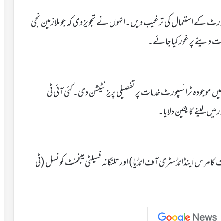
انسپورٹ کے استعمال کی ترغیب دیں۔انہوں نے تجویز دی کہ جو ملازمین نجی
ت دینے پر غور کیا جائے۔
یں موجودہ ٹرانسپورٹ خدمات پر تفصیلی پریزنٹیشن دی۔ کئی آئی ٹی
ں لینے کا یقین دلایا۔
 کامرس اینڈ انڈسٹری آف انڈیا) اور تلنگانہ فسیلٹی مینجمنٹ کونسل (ٹی