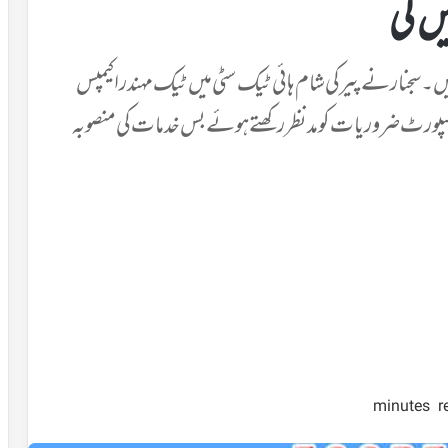
یں گی
ٹرک بسیں چل رہی ہیں۔ سجنار نے پیر کی شام ہائی ٹیک سٹی میں ٹیک مہندرا کیمپس
رانسپورٹ ضروریات کو مدنظر رکھتے ہوئے بس خدمات کی منصوبہ