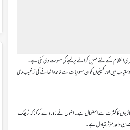
ظ سفری انتظام کے لئے بسیں کرائے پر لینے کی سہولت دی گئی ہے۔
 دستیاب ہیں اور کمپنیوں کو ان سہولیات سے فائدہ اٹھانے کی ترغیب دی
نجی گاڑیوں کا کثرت سے استعمال ہے۔ انہوں نے زور دے کر کہا کہ ٹریفک
ٹ ہی واحد مؤثر متبادل ہے۔