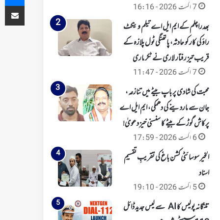
ای میل کے ذریعہ شیئر کریں
7 اگست 2026 - 16:16
بھدراچلم کے ایم ایل اے تیلم وینکٹ
راؤ کی کار کو حادثہ، پاتھنگی ٹول پلازہ کے
قریب تیز رفتار لاری نے ٹکر ماری
7 اگست 2026 - 11:47
محبت کی شادی پر باپ بیٹے میں تنازعہ،
جان سے ماردینے کی دھمکی، ایم ایل اے
پرکاش گوڑ کے بیٹے کا سنسنی خیز دعویٰ!
6 اگست 2026 - 17:59
الخیر سوسائٹی کشن باغ کی تقریبِ تقسیمِ
اسناد
5 اگست 2026 - 19:10
تلنگانہ پولیس کا AI سے لیس جدید ڈائل