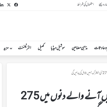
n
acebook
X
ہار دیجئے
استعمال کی شرائط
 و حادثات
مذہبی مضامین
سوشیل میڈیا
کھیل
انٹرٹینمنٹ
مزید
حیدرآباد کے آئی ٹی کوریڈور میں آنے والے دنوں میں 275