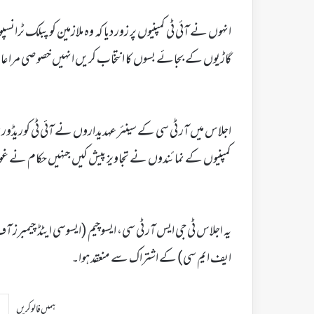
انہوں نے آئی ٹی کمپنیوں پر زور دیا کہ وہ ملازمین کو پبلک ٹر
گاڑیوں کے بجائے بسوں کا انتخاب کریں انہیں خصوصی مراعا
اجلاس میں آر ٹی سی کے سینئر عہدیداروں نے آئی ٹی کوریڈور م
کمپنیوں کے نمائندوں نے تجاویز پیش کیں جنہیں حکام نے غور می
یہ اجلاس ٹی جی ایس آر ٹی سی، ایسوچیم (ایسوسی ایٹڈ چیمبرز آف
ایف ایم سی) کے اشتراک سے منعقد ہوا۔
ہمیں فالو کریں