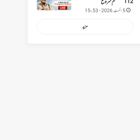
112 سسٹم شروع
5 اگست 2026 - 15:53
مزید