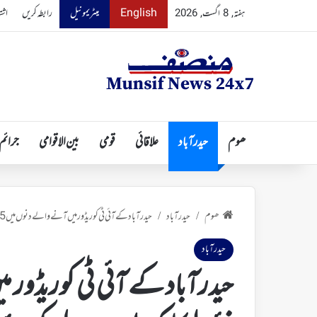
English
میٹریمونیل
رابطہ کریں
اشت
ہفتہ, 8 اگست, 2026
ھوم
حیدرآباد
علاقائی
قومی
بین الاقوامی
جرائم
ھوم
حیدرآباد
حیدرآباد کے آئی ٹی کوریڈور میں آنے والے دنوں میں 275 نئی الیکٹرک بسیں شامل کی جائیں گی
/
/
حیدرآباد