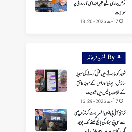
نوٹس جاری کیے بغیر انہدامی کارروائی پر
سوالات
7 اگست 2026 - 13:20
By فوزیہ فرحانہ
شوہر کو حادثے میں قتل کرنے کی مبینہ
سازش، بیوی اور اس کے مبینہ عاشق
کے خلاف پولیس میں شکایت
7 اگست 2026 - 16:29
ٹرینی آئی پی ایس افسر ادے کرشنا ریڈی
سے سی پی سجنار کی پانچ گھنٹے تک پوچھ