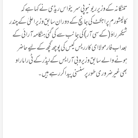
تلنگانہ کے وزیرریونیو پی سرینواس ریڈی نے کہا ہے کہ
کالیشورم پراجکٹ کی جانچ کے دوران سابق وزیر اعلیٰ کے چندر
شیکھر راؤ (کے سی آر) کی جانب سے کی گئی ہنگامہ آرائی کے
بعد اب فارمولا ای کار ریس کیس کی پوچھ گچھ کے لیے حاضر
ہونے والے سابق وزیر و بی آر ایس کے لیڈرکے ٹی راما راو
بھی غیر ضروری طورپرسنسنی پیدا کر رہے ہیں۔