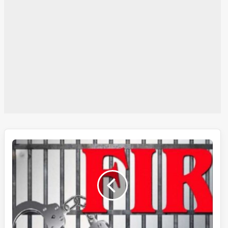
حیدرآباد:
شادی
کا
جھانسہ
دے
کرعصمت
دری
اوررقم