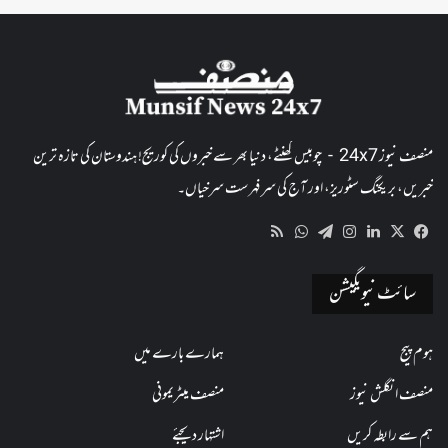
منصف نیوز 24x7 - چوبیس گھنٹے، دنیا بھر سے خبروں کی کوریج! ہندوستان کی تازہ ترین
خبریں، بریکنگ سٹوریز، اور آج کی سرفہرست سرخیاں۔
WhatsApp
RSS
Telegram
Instagram
LinkedIn
Facebook
X
سائٹ نیویگیشن
ہوم پیج
ہمارے بارے میں
منصف انگلش نیوز
منصف میٹریمونی
ہم سے رابطہ کریں
اشتہار دیجئے