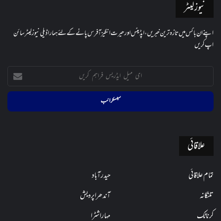
نیوز لیٹر
اپنے ان باکس میں تازہ ترین خبریں، اپڈیٹس اور حیرت انگیز آفرس پانے کے لئے ہمارا ڈیلی نیوز لیٹر سائن
اپ کریں
ای
میل
ایڈریس
فراہم
کریں
علاقائی
تمام علاقائی
حیدرآباد
تلنگانہ
آندھراپردیش
کرناٹک
مہاراشٹرا