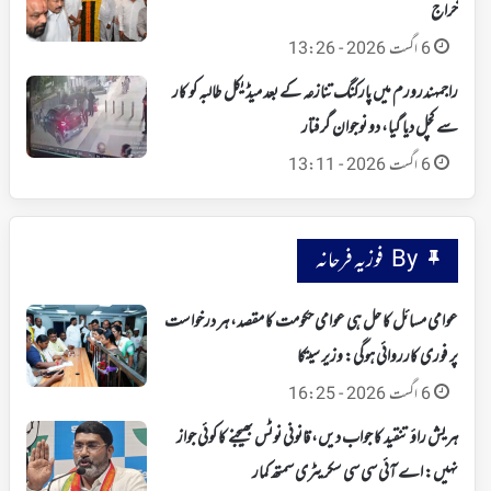
خراج
6 اگست 2026 - 13:26
راجمہندرورم میں پارکنگ تنازعہ کے بعد میڈیکل طالبہ کو کار
سے کچل دیا گیا، دو نوجوان گرفتار
6 اگست 2026 - 13:11
By فوزیہ فرحانہ
عوامی مسائل کا حل ہی عوامی حکومت کا مقصد، ہر درخواست
پر فوری کارروائی ہوگی: وزیر سیتکا
6 اگست 2026 - 16:25
ہریش راؤ تنقید کا جواب دیں، قانونی نوٹس بھیجنے کا کوئی جواز
نہیں: اے آئی سی سی سکریٹری سمتھ کمار