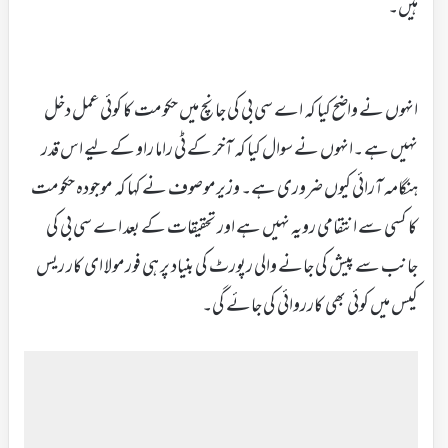
ہیں۔
انہوں نے واضح کیا کہ اے سی بی کی جانچ میں حکومت کا کوئی عمل دخل
نہیں ہے ۔انہوں نے سوال کیا کہ آخر کے ٹی راما راو کے لیے اس قدر
ہنگامہ آرائی کیوں ضروری ہے۔ وزیرموصوف نے کہا کہ موجودہ حکومت
کا کسی سے انتقامی رویہ نہیں ہے اور تحقیقات کے بعد اے سی بی کی
جانب سے پیش کی جانے والی رپورٹ کی بنیاد پر ہی فورمولا ای کار ریس
کیس میں کوئی بھی کارروائی کی جائے گی۔