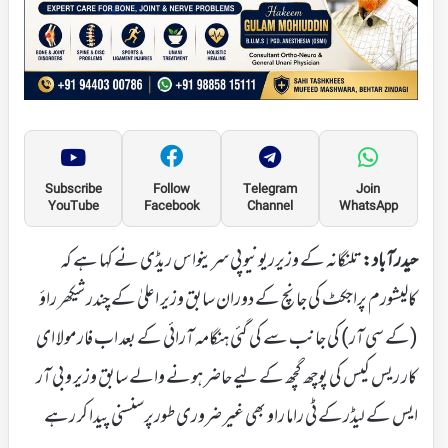
Subscribe
Follow
Telegram
Join
YouTube
Facebook
Channel
WhatsApp
حیدرآباد:
تلنگانہ کے وزیرریونیو پی سرینواس ریڈی نے کہا ہے کہ
کالیشورم پراجکٹ کی جانچ کے دوران سابق وزیر اعلیٰ کے چندر شیکھر راؤ
(کے سی آر) کی جانب سے کی گئی ہنگامہ آرائی کے بعد اب فارمولا ای
کار ریس کیس کی پوچھ گچھ کے لیے حاضر ہونے والے سابق وزیر و بی آر
ایس کے لیڈرکے ٹی راما راو بھی غیر ضروری طورپرسنسنی پیدا کر رہے