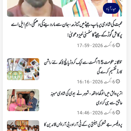
حیدرآباد
محبت کی شادی پر باپ بیٹے میں تنازعہ، جان سے ماردینے کی دھمکی، ایم ایل اے
پرکاش گوڑ کے بیٹے کا سنسنی خیز دعویٰ!
6 اگست 2026 - 17:59
تلنگانہ حکومت 15 اگست سے ایک کروڑ پانچ لاکھ نئے راشن
کارڈ تقسیم کرے گی
6 اگست 2026 - 16:16
اتر پردیش میں انوکھا واقعہ، شوہر نے بیوی کی شادی مبینہ
عاشق سے ہی کرا دی
6 اگست 2026 - 14:46
پروفیسر جے شنکر کی جینتی پر کے ٹی آر اور بی آر ایس قائدین کا