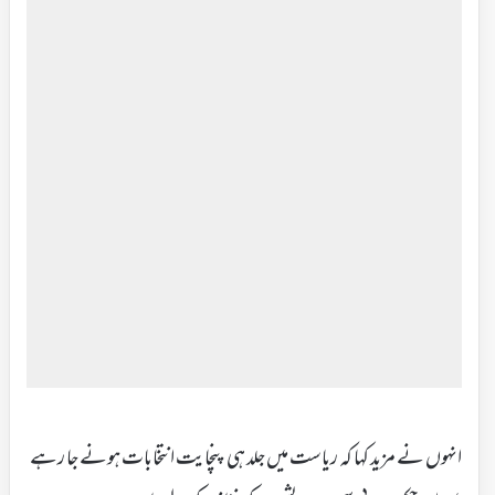
انہوں نے مزید کہا کہ ریاست میں جلد ہی پنچایت انتخابات ہونے جا رہے