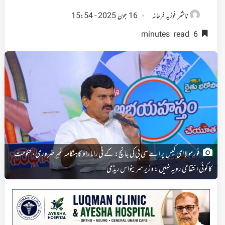
ناشر
فوزیہ فرحانہ
16 جون 2025 - 15:54
6 minutes read
فورمولا ای کیس پر اے سی بی کی جانچ: کے ٹی راما راو کا ہنگامہ غیر ضروری، حکومت
کا کوئی انتقامی رویہ نہیں : وزیر سرینواس ریڈی