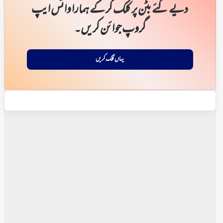
دیے گئے بٹن پر کلک کر کے ہمارا واٹس ایپ
گروپ جوائن کریں۔
یہاں کلک کریں