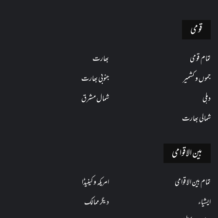
قومی
تمام قومی
بھارت
جموں و کشمیر
جنوبی بھارت
دہلی
شمال مشرق
شمالی بھارت
بین الاقوامی
تمام بین الاقوامی
امریکہ و کینیڈا
ایشیاء
دیگر ممالک