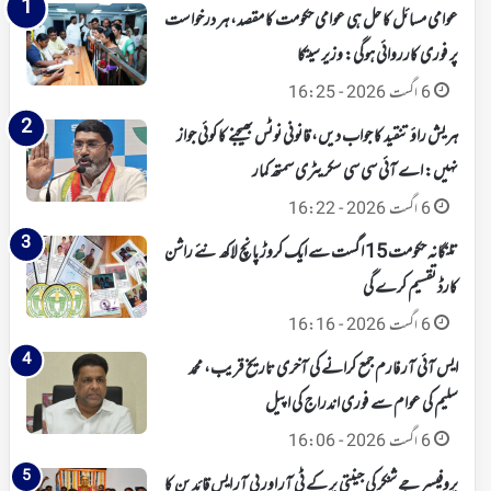
عوامی مسائل کا حل ہی عوامی حکومت کا مقصد، ہر درخواست
پر فوری کارروائی ہوگی: وزیر سیتکا
6 اگست 2026 - 16:25
ہریش راؤ تنقید کا جواب دیں، قانونی نوٹس بھیجنے کا کوئی جواز
نہیں: اے آئی سی سی سکریٹری سمتھ کمار
6 اگست 2026 - 16:22
تلنگانہ حکومت 15 اگست سے ایک کروڑ پانچ لاکھ نئے راشن
کارڈ تقسیم کرے گی
6 اگست 2026 - 16:16
ایس آئی آر فارم جمع کرانے کی آخری تاریخ قریب، محمد
سلیم کی عوام سے فوری اندراج کی اپیل
6 اگست 2026 - 16:06
پروفیسر جے شنکر کی جینتی پر کے ٹی آر اور بی آر ایس قائدین کا