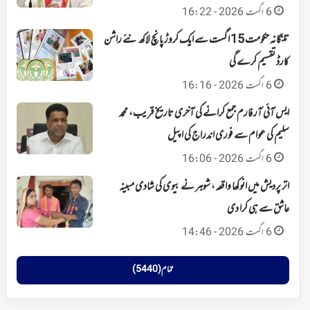
6 اگست 2026 - 16:22
تلنگانہ حکومت 15 اگست سے ایک کروڑ پانچ لاکھ نئے راشن
کارڈ تقسیم کرے گی
6 اگست 2026 - 16:16
ایس آئی آر فارم جمع کرانے کی آخری تاریخ قریب، محمد
سلیم کی عوام سے فوری اندراج کی اپیل
6 اگست 2026 - 16:06
اتر پردیش میں انوکھا واقعہ، شوہر نے بیوی کی شادی مبینہ
عاشق سے ہی کرا دی
6 اگست 2026 - 14:46
تمام (5440)