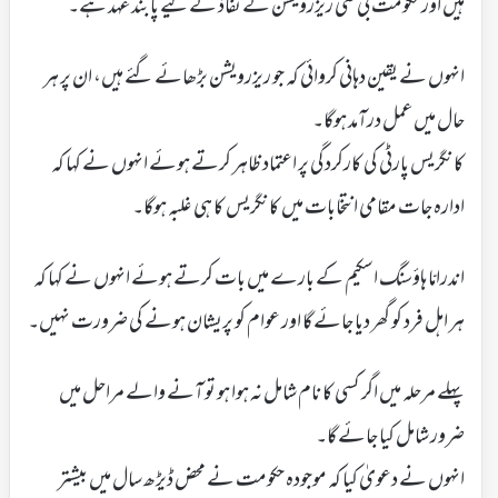
ہیں اور حکومت بی سی ریزرویشن کے نفاذ کے لیے پابند عہد ہے۔
انہوں نے یقین دہانی کروائی کہ جو ریزرویشن بڑھائے گئے ہیں، ان پر ہر
حال میں عمل درآمد ہوگا۔
کانگریس پارٹی کی کارکردگی پر اعتماد ظاہر کرتے ہوئے انہوں نے کہا کہ
ادارہ جات مقامی انتخابات میں کانگریس کا ہی غلبہ ہوگا۔
اندرامّا ہاؤسنگ اسکیم کے بارے میں بات کرتے ہوئے انہوں نے کہا کہ
ہر اہل فرد کو گھر دیا جائے گا اور عوام کو پریشان ہونے کی ضرورت نہیں۔
پہلے مرحلہ میں اگر کسی کا نام شامل نہ ہوا ہو تو آنے والے مراحل میں
ضرور شامل کیا جائے گا۔
انہوں نے دعویٰ کیا کہ موجودہ حکومت نے محض ڈیڑھ سال میں بیشتر