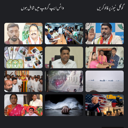
گوگل نیوز پر فالو کریں
واٹس ایپ گروپ میں شامل ہوں