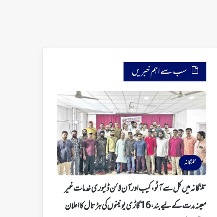
سب سے اہم خبریں
تلنگانہ
تلنگانہ میں کل سے آٹو، کیب اور آن لائن ڈلیوری خدمات غیر
معینہ مدت کے لیے بند، 16 گاڑی یونینوں کی ہڑتال کا اعلان