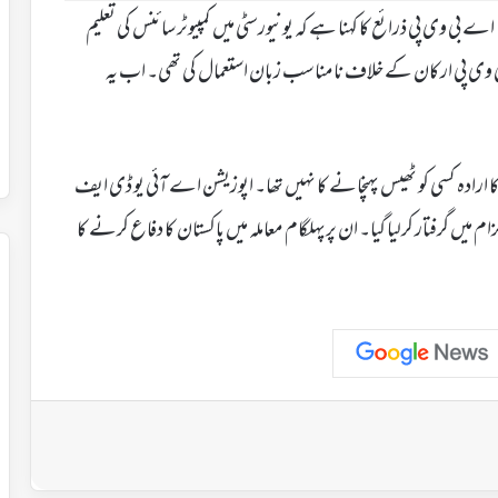
بی وی پی ذرائع کا کہنا ہے کہ یونیورسٹی میں کمپیوٹر سائنس کی تعلیم
ی پی ارکان کے خلاف نامناسب زبان استعمال کی تھی۔ اب یہ
ا ارادہ کسی کو ٹھیس پہنچانے کا نہیں تھا۔ اپوزیشن اے آئی یو ڈی ایف
یں گرفتار کرلیا گیا۔ ان پرپہلگام معاملہ میں پاکستان کا دفاع کرنے کا