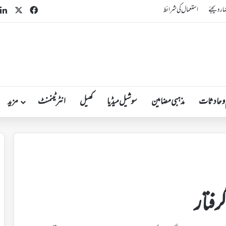
n
acebook
X
ہار دیجئے
استعمال کی شرائط
 و حادثات
مذہبی مضامین
سوشیل میڈیا
کھیل
انٹرٹینمنٹ
مزید
رفتار