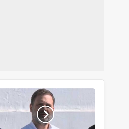
دہشت
گردی
کے
خلاف
ملک
کا
متحدرہنا