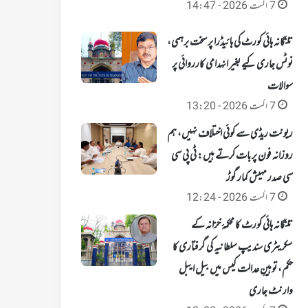
7 اگست 2026 - 14:47
تلنگانہ ہائی کورٹ کی ہائیڈرا پر سخت برہمی،
نوٹس جاری کیے بغیر انہدامی کارروائی پر
سوالات
7 اگست 2026 - 13:20
ریونت ریڈی سے کوئی اختلاف نہیں، ہم
روزانہ فون پر بات کرتے ہیں: ٹی پی سی
سی صدر مہیش کمار گوڑ
7 اگست 2026 - 12:24
تلنگانہ ہائی کورٹ کا محکمۂ خزانہ کے
سکریٹری سندیپ سلطانیہ کی گرفتاری کا
حکم، توہینِ عدالت کیس میں بیل ایبل
وارنٹ جاری