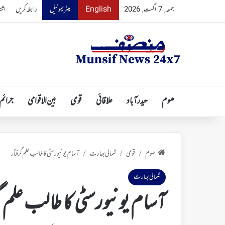
English
میٹریمونیل
رابطہ کریں
اشت
جمعہ, 7 اگست, 2026
ھوم
حیدرآباد
علاقائی
قومی
بین الاقوامی
جرائم
ھوم
قومی
شمالی بھارت
آسام یونیورسٹی کا طالب علم گرفتار
/
/
/
شمالی بھارت
آسام یونیورسٹی کا طالب علم گ