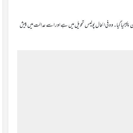
ن پکڑلیا گیا۔ وہ فی الحال پولیس تحویل میں ہے اور اسے عدالت میں پیش