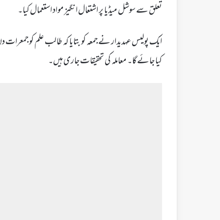
تعلق سے سوشل میڈیا پر اشتعال انگیز مواد استعمال کیا۔
ایک پولیس عہدیدار نے جمعہ کو بتایا کہ طالب علم کو جمعرات د
کیا جائے گا۔ معاملہ کی تحقیقات جاری ہیں۔