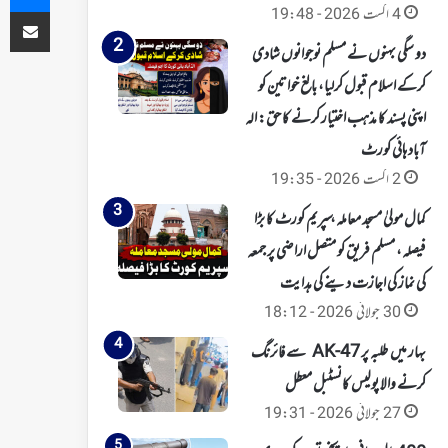
ای میل کے ذریعہ شیئر کریں
4 اگست 2026 - 19:48
دو سگی بہنوں نے مسلم نوجوانوں شادی
کرکے اسلام قبول کرلیا، بالغ خواتین کو
اپنی پسند کا مذہب اختیار کرنے کا حق: الہ
آباد ہائی کورٹ
2 اگست 2026 - 19:35
کمال مولیٰ مسجد معاملہ، سپریم کورٹ کا بڑا
فیصلہ، مسلم فریق کو متصل اراضی پر جمعہ
کی نماز کی اجازت دینے کی ہدایت
30 جولائی 2026 - 18:12
بہار میں طلبہ پر AK-47 سے فائرنگ
کرنے والا پولیس کانسٹبل معطل
27 جولائی 2026 - 19:31