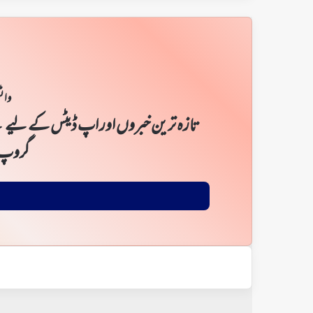
واٹ
تازہ ترین خبروں اور اپ ڈیٹس کے لیے ن
گروپ 