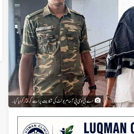
اے بی وی پی آسام یونٹ کی شکایت پر اسے گرفتار کرلیا گیا۔