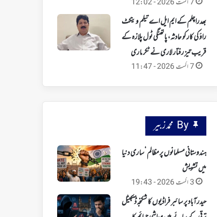
7 اگست 2026 - 12:02
بھدراچلم کے ایم ایل اے تیلم وینکٹ
راؤ کی کار کو حادثہ، پاتھنگی ٹول پلازہ کے
قریب تیز رفتار لاری نے ٹکر ماری
7 اگست 2026 - 11:47
By محمد زبیر
ہندوستانی مسلمانوں پر مظالم ‘ساری دنیا
میں تشویش
3 اگست 2026 - 19:43
حیدرآباد پر سائبر فراڈیوں کا شکنجہ‘ ڈیجیٹل