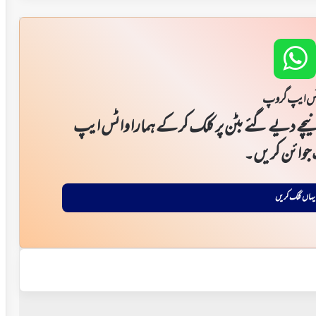
س ایپ گروپ
یچے دیے گئے بٹن پر کلک کر کے ہمارا واٹس ایپ
جوائن کریں۔
یہاں کلک کریں