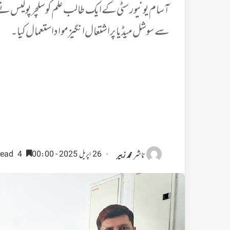
آسام یونیورسٹی کے ایک طالب علم کو سلچر پولیس نے 
سے سوشل میڈیا پر اشتعال انگیز مواد استعمال کیا۔
ناشر
26 اپریل 2025 - 00:00
4 minutes read
محمد زبیر