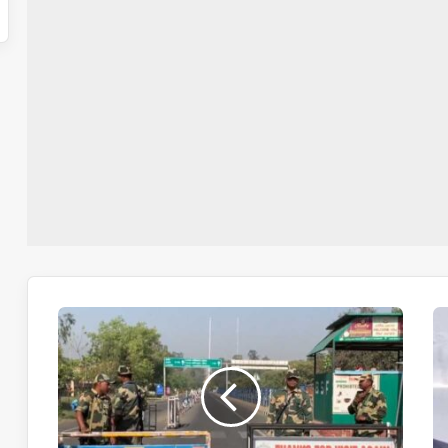
پاکستانیوں
کی
واپسی
کی
کل
آخری
تاریخ،