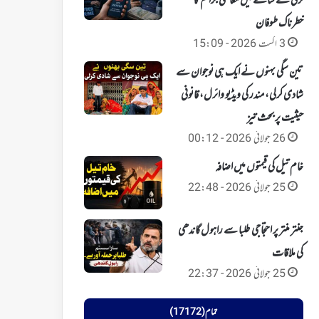
ترقی کے سائے میں معاشی جرائم کا
خطرناک طوفان
3 اگست 2026 - 15:09
تین سگی بہنوں نے ایک ہی نوجوان سے
شادی کرلی، مندر کی ویڈیو وائرل، قانونی
حیثیت پر بحث تیز
26 جولائی 2026 - 00:12
خام تیل کی قیمتوں میں اضافہ
25 جولائی 2026 - 22:48
جنتر منتر پر احتجاجی طلبا سے راہول گاندھی
کی ملاقات
25 جولائی 2026 - 22:37
تمام (17172)