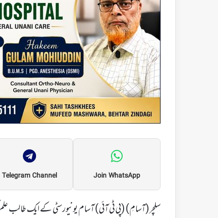
Telegram Channel
Join WhatsApp
سلچر(آسامِ) (پی ٹی آئی) آسام یونیورسٹی کے ایک طالب علم 