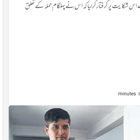
اس شکایت پر گرفتارکرلیا کہ اس نے پہلگام حملہ کے تعلق