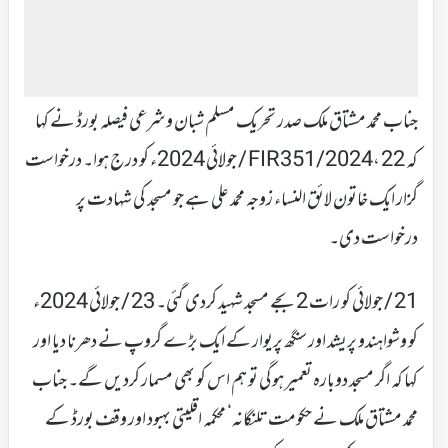
جناب محمد مشتاق ملک صدر تحریک مسلم شبان و شرعی فیصلہ بورڈ نے کہا
کہ FIR351/2024، 22 / جولائی 2024ء کو درج ہوا۔ درخواست
گزار ایک خاتون لائق النساء زوجہ محمد علی ہے جو مسجد کی شہادت پر
درخواست دی۔
21 / جولائی کو رات 2 بجے مسجد شہید کردی گئی۔ 23 / جولائی 2024ء
کو وشواہندو پریشد اور سنگھ پریوار کے ایک بڑے گروپ نے دھرنا دیا اور
کہا کہ اگر مسجد دوبارہ تعمیر ہوگی تو ہم اس کو بھی مسمار کردیں گے۔ جناب
محمد مشتاق ملک نے حکومت تلنگانہ‘ محکمہ اقلیتی بہبود اور وقف بورڈ کے