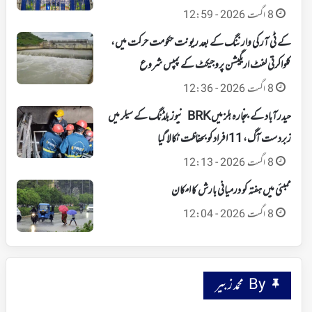
8 اگست 2026 - 12:59
کے ٹی آر کی وارننگ کے بعد ریونت حکومت حرکت میں،
کلواکرتی لفٹ اریگیشن پروجیکٹ کے پمپس شروع
8 اگست 2026 - 12:36
حیدرآباد کے بنجارہ ہلز میں BRK نیوز بلڈنگ کے سیلر میں
زبردست آگ، 11 افراد کو بحفاظت نکالا گیا
8 اگست 2026 - 12:13
ممبئی میں ہفتہ کو درمیانی بارش کا امکان
8 اگست 2026 - 12:04
By محمد زبیر