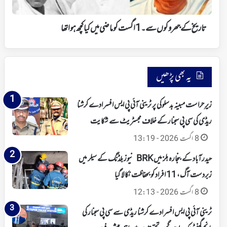
ماضی
میں
کیا
تاریخ کے جھروکوں سے۔ 1 اگست کو ماضی میں کیا کچھ ہوا تھا
کچھ
ہوا
تھا
یہ بھی پڑھیں
زیرِ حراست مبینہ بدسلوکی پر ٹرینی آئی پی ایس افسر ادے کرشنا
ریڈی کی سی پی سجنار کے خلاف مجسٹریٹ سے شکایت
8 اگست 2026 - 13:19
حیدرآباد کے بنجارہ ہلز میں BRK نیوز بلڈنگ کے سیلر میں
زبردست آگ، 11 افراد کو بحفاظت نکالا گیا
8 اگست 2026 - 12:13
ٹرینی آئی پی ایس افسر ادے کرشنا ریڈی سے سی پی سجنار کی