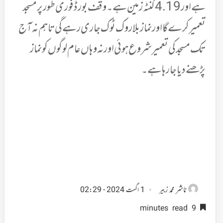
ہے اور 4.19 گنٹہ زمین ہے۔ وقف بورڈ فوری طور پر مسجد
تعمیر کرے گا اور نماز بلا روک ٹوک جاری رہے گی تاہم نہ آج
تک مسجد کی تعمیر شروع ہوئی اور نہ وہاں عام لوگوں کو نماز
پڑھنے دیا جارہا ہے۔
ناشر
محمد زبیر
1 اگست 2024 - 02:29
9 minutes read