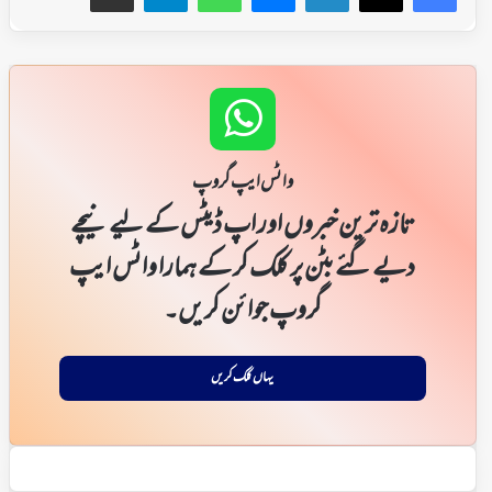
واٹس ایپ گروپ
تازہ ترین خبروں اور اپ ڈیٹس کے لیے نیچے
دیے گئے بٹن پر کلک کر کے ہمارا واٹس ایپ
گروپ جوائن کریں۔
یہاں کلک کریں