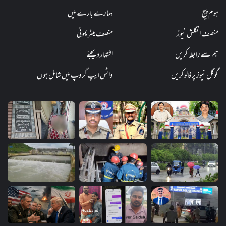
ہوم پیج
ہمارے بارے میں
منصف انگلش نیوز
منصف میٹریمونی
ہم سے رابطہ کریں
اشتہار دیجئے
گوگل نیوز پر فالو کریں
واٹس ایپ گروپ میں شامل ہوں