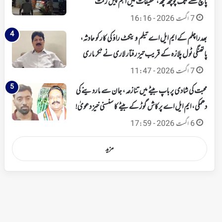
پانچ گھنٹے تک پوچھ گچھ، تحقیقات میں اہم پیش رفت
7 اگست 2026 - 16:16
بھدراچلم کے ایم ایل اے تیلم وینکٹ راؤ کی کار کو حادثہ،
پاتھنگی ٹول پلازہ کے قریب تیز رفتار لاری نے ٹکر ماری
7 اگست 2026 - 11:47
محبت کی شادی پر باپ بیٹے میں تنازعہ، جان سے ماردینے کی
دھمکی، ایم ایل اے پرکاش گوڑ کے بیٹے کا سنسنی خیز دعویٰ!
6 اگست 2026 - 17:59
مزید