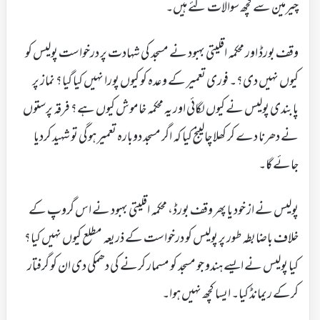
چیرمین سے کچھ سوالات کئے ہیں۔
وقف بورڈ اور محکمہ اقلیتی بہبود نے مسجد کی شہادت پر درخواست پولیس کو
کیوں نہیں دی؟۔ فوری تعمیر کے وعدہ کو کیوں پورا نہیں کیا گیا؟ نماز پر
پابندی پولیس نے کیوں لگائی اور یہ محکمہ خاموش کیوں ہے؟ فرقہ پرستوں
نے دھرنا دے کر کھلا چالینج کیا کہ اگر مسجد دوبارہ تعمیر ہوگی تو شہید کردیا
جائے گا۔
پولیس نے از خود یا پھر وقف بورڈ، محکمہ اقلیتی بہبود نے اس گروپ کے
خلاف باضابطہ طور پر پولیس کو درخواست کے ذریعہ مطلع کیوں نہیں کیا؟
کیا پولیس نے ایسے ہندو جو مسجد کو مسمار کرنے کی دھمکی دی ان کو گرفتار
کرکے ریمانڈ کیا۔ ایسا کچھ نہیں ہوا۔