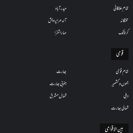
تمام علاقائی
حیدرآباد
تلنگانہ
آندھراپردیش
کرناٹک
مہاراشٹرا
قومی
تمام قومی
بھارت
جموں و کشمیر
جنوبی بھارت
دہلی
شمال مشرق
شمالی بھارت
بین الاقوامی