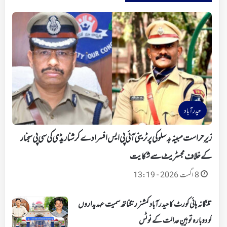
حیدرآباد
زیرِ حراست مبینہ بدسلوکی پر ٹرینی آئی پی ایس افسر ادے کرشنا ریڈی کی سی پی سجنار
کے خلاف مجسٹریٹ سے شکایت
8 اگست 2026 - 13:19
تلنگانہ ہائی کورٹ کا حیدرآباد کمشنر رنگناتھ سمیت عہدیداروں
کو دوبارہ توہینِ عدالت کے نوٹس