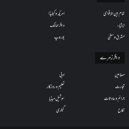
تمام بین الاقوامی
امریکہ و کینیڈا
ایشیاء
دیگر ممالک
مشرق وسطیٰ
یوروپ
دیگر زمرے
مضامین
ادبی
تجارت
تعلیم و روزگار
جرائم و حادثات
سوشیل میڈیا
نکاح
گیلری