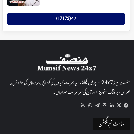
تمام (17172)
منصف نیوز 24x7 - چوبیس گھنٹے، دنیا بھر سے خبروں کی کوریج! ہندوستان کی تازہ ترین
خبریں، بریکنگ سٹوریز، اور آج کی سرفہرست سرخیاں۔
WhatsApp
RSS
Telegram
Instagram
LinkedIn
Facebook
X
سائٹ نیویگیشن