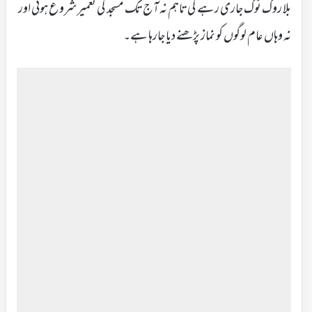
بلا روک ٹوک جاری رہے گی تاہم نہ آج تک مسجد کی تعمیر شروع ہوئی اور
نہ وہاں عام لوگوں کو نماز پڑھنے دیا جارہا ہے۔