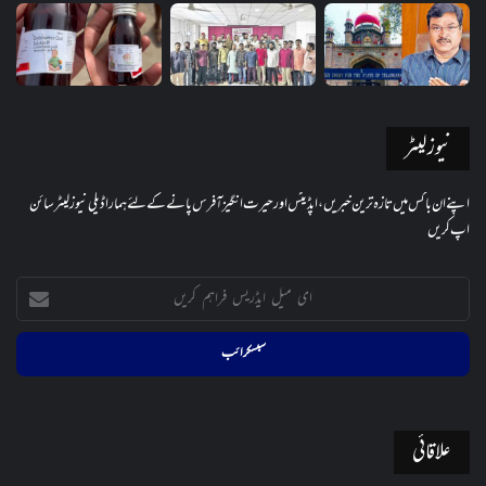
نیوز لیٹر
اپنے ان باکس میں تازہ ترین خبریں، اپڈیٹس اور حیرت انگیز آفرس پانے کے لئے ہمارا ڈیلی نیوز لیٹر سائن
اپ کریں
ای
میل
ایڈریس
فراہم
کریں
علاقائی