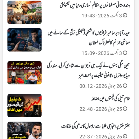
ہندوستانی مسلمانوں پر مظالم ‘ساری دنیا میں تشویش
3 اگست 2026 - 19:43
حیدرآباد پر سائبر فراڈیوں کا شکنجہ‘ ڈیجیٹل ترقی کے سائے میں
معاشی جرائم کا خطرناک طوفان
3 اگست 2026 - 15:09
تین سگی بہنوں نے ایک ہی نوجوان سے شادی کرلی، مندر کی
ویڈیو وائرل، قانونی حیثیت پر بحث تیز
26 جولائی 2026 - 00:12
خام تیل کی قیمتوں میں اضافہ
25 جولائی 2026 - 22:48
جنتر منتر پر احتجاجی طلبا سے راہول گاندھی کی ملاقات
25 جولائی 2026 - 22:37