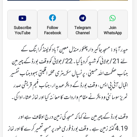
Subscribe
Follow
Telegram
Join
YouTube
Facebook
Channel
WhatsApp
حیدر آباد: مسجد جاگیر دار چلکور منڈل معین آباد کو لینڈ گرابنگ کے
لئے 21 / جولائی کو شہید کردیا گیا۔ 22 / جولائی کو وقف بورڈ کے چیرمین
جناب عظمت اللہ حسینی، پرنسپال سکریٹری محکمہ اقلیتی بہبود جناب تفسیر
اقبال آئی پی ایس، وقف بورڈ کے دیگر عہدیدار، جناب فہیم قریشی صدر
ٹمریز سوسائٹی و دیگر نے مقام واردات کا معائنہ کیا اور نماز عشاء ادا کی۔
وقف بورڈ کے چیرمین نے کہا کہ مسجد کی زمین درج اوقاف ہے اور
4.19 گنٹہ زمین ہے۔ وقف بورڈ فوری طور پر مسجد تعمیر کرے گا اور نماز