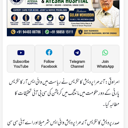
Subscribe
Follow
Telegram
Join
YouTube
Facebook
Channel
WhatsApp
امراوتی: آندھرا پردیش کانگریس نے ریاست میں وائی ایس آر کانگریس
پارٹی کے دور حکومت میں مائننگ میں کرپشن کی سی بی آئی تحقیقات کا
مطالبہ کیا۔
صدر پردیش کانگریس آندھرا پردیش وائی ایس شرمیلا اور اے آئی سی سی