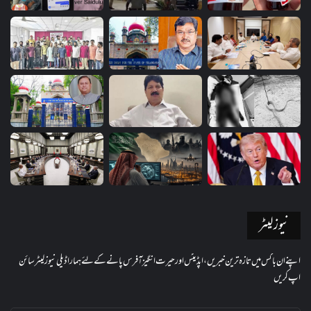
نیوز لیٹر
اپنے ان باکس میں تازہ ترین خبریں، اپڈیٹس اور حیرت انگیز آفرس پانے کے لئے ہمارا ڈیلی نیوز لیٹر سائن
اپ کریں