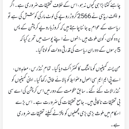
چاہئے کتنا بڑا ہی کیوں نہ ہو، اس کے خلاف تحقیقات ضروری ہے۔ اگر
وینکٹ ریڈی نے 2566 کروڑ روپے کی لوٹ مارکی کوشش کی ہے تو
ریاست کے عوام یہ جاننا چاہتے ہیں کہ کروڑ ہا روپے کرپشن کے پس
پردہ کون، کون ملوث ہیں،انہوں نے اپنے پوسٹ میں تحریر کیا کہ
5برسوں کے دوران ریاست کی قدرتی دولت کو لوٹا گیا۔
من پسند کمپنیوں کو مائننگ کا کنٹراکٹ دیا گیا۔ تمام ٹنڈرس، معاہدوں،
اے پی ایم ایم سی اصول وضوابط کو بالائے طاق رکھا گیا۔ اپنی کمپنیوں کو
ٹنڈر الاٹ کئے گئے۔ سابق حکومت کے دور میں اس کرپشن کی اے سی
بی تحقیقات ناکافی ہیں۔ جامع تحقیقات کی ضرورت ہے۔ اس بڑے
اسکام میں ملوث بڑی بڑی مچھلیوں کو پکڑنے کیلئے تحقیقات ضروری
ہے۔