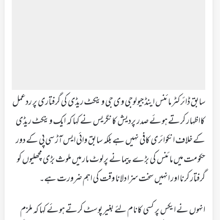
سابق ڈائرکٹر مائنس اینڈ جیولوجی وی جی وینکٹ ریڈی کی گرفتاری پر ردعمل
کااظہار کرتے ہوئے صدر پردیش کانگریس نے کہا کہ ایک وینکٹ ریڈی
کے خلاف انکوائری کافی نہیں ہے بلکہ سابق وائی ایس آڑ سی پی کے دور
حکومت میں مائنس کی بڑے پیمانے پرلوٹ مار میں ملوث بڑی مچھلیوں کو
گرفتار کرنا اور انہیں سخت سزا دلانا وقت کی اہم ضرورت ہے۔
انہوں نے ایکس پر کسی کانام لئے بغیر پوسٹ کرتے ہوئے کہا کہ ملزم