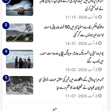
آندھرا پردیش میں نیٹ تیاری کرنے والی حیدرآباد کی طالبہ
نے خودکشی کر لی
6 اگست 2026 - 11:15
وشاکھاپٹنم ریلوے اسٹیڈیم میں 50 فٹ بلند ہائی ماسٹ
لائٹ تیز ہواؤں سے گر گئی
4 اگست 2026 - 14:31
یومِ دوستی پر افسوسناک حادثہ، ویزاگ بیچ پر دو دوست سمندر
میں ڈوب گئے
2 اگست 2026 - 15:02
آندھرا پردیش کے جنگلات میں شیر کی مشتبہ موت، ڈپٹی سی
ایم پون کلیان نے تحقیقات کا حکم دے دیا
2 اگست 2026 - 11:07
مزید