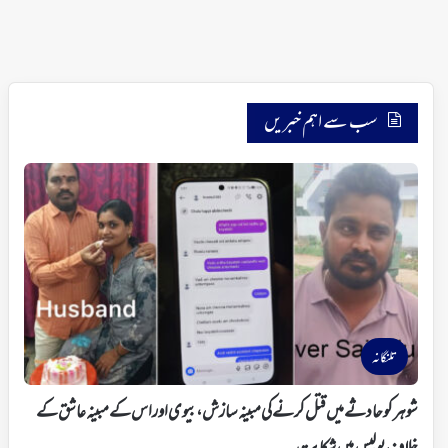
سب سے اہم خبریں
تلنگانہ
شوہر کو حادثے میں قتل کرنے کی مبینہ سازش، بیوی اور اس کے مبینہ عاشق کے