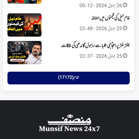
26 جولائی 2026 - 00:12
خام تیل کی قیمتوں میں اضافہ
25 جولائی 2026 - 22:48
جنتر منتر پر احتجاجی طلبا سے راہول گاندھی کی ملاقات
25 جولائی 2026 - 22:37
تمام (17172)