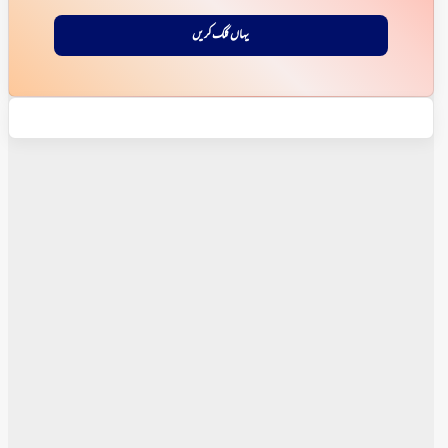
یہاں کلک کریں