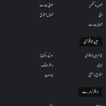
جموں و کشمیر
جنوبی بھارت
دہلی
شمال مشرق
شمالی بھارت
بین الاقوامی
تمام بین الاقوامی
امریکہ و کینیڈا
ایشیاء
دیگر ممالک
مشرق وسطیٰ
یوروپ
دیگر زمرے