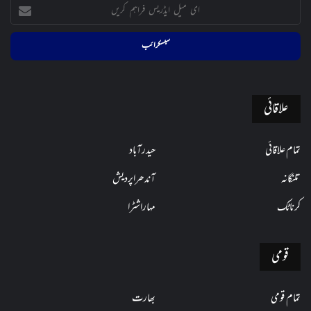
ای
میل
ایڈریس
فراہم
کریں
علاقائی
تمام علاقائی
حیدرآباد
تلنگانہ
آندھراپردیش
کرناٹک
مہاراشٹرا
قومی
تمام قومی
بھارت