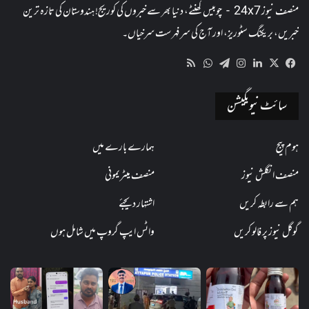
منصف نیوز 24x7 - چوبیس گھنٹے، دنیا بھر سے خبروں کی کوریج! ہندوستان کی تازہ ترین
خبریں، بریکنگ سٹوریز، اور آج کی سرفہرست سرخیاں۔
WhatsApp
RSS
Telegram
Instagram
LinkedIn
Facebook
X
سائٹ نیویگیشن
ہوم پیج
ہمارے بارے میں
منصف انگلش نیوز
منصف میٹریمونی
ہم سے رابطہ کریں
اشتہار دیجئے
گوگل نیوز پر فالو کریں
واٹس ایپ گروپ میں شامل ہوں