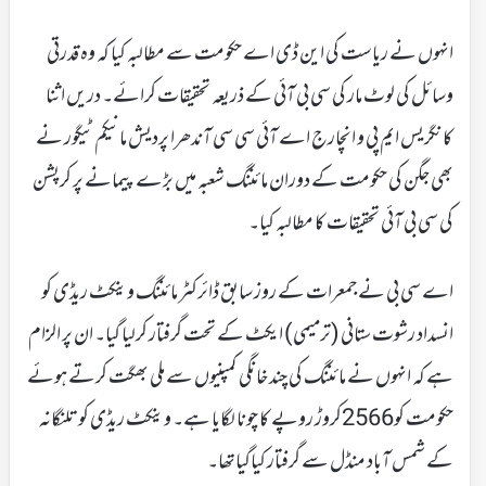
انہوں نے ریاست کی این ڈی اے حکومت سے مطالبہ کیا کہ وہ قدرتی
وسائل کی لوٹ مار کی سی بی آئی کے ذریعہ تحقیقات کرائے۔ دریں اثنا
کانگریس ایم پی و انچارج اے آئی سی سی آندھرا پردیش مانیکم ٹیگور نے
بھی جگن کی حکومت کے دوران مائننگ شعبہ میں بڑے پیمانے پر کرپشن
کی سی بی آئی تحقیقات کا مطالبہ کیا۔
اے سی بی نے جمعرات کے روز سابق ڈائرکٹر مائننگ وینکٹ ریڈی کو
انسداد رشوت ستانی (ترمیمی) ایکٹ کے تحت گرفتار کرلیا گیا۔ ان پر الزام
ہے کہ انہوں نے مائننگ کی چند خانگی کمپنیوں سے ملی بھگت کرتے ہوئے
حکومت کو2566کروڑ روپے کا چونا لگایا ہے۔ وینکٹ ریڈی کو تلنگانہ
کے شمس آباد منڈل سے گرفتار کیاگیاتھا۔