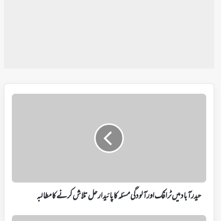
حیدرآباد
میں
ٹرافک
اور
آلودگی
مسئلہ
کا
پائیدار
حل
تلاش
حیدرآباد میں ٹرافک اور آلودگی مسئلہ کا پائیدار حل تلاش کرنے کا مطالبہ
کرنے
کا
دوبارہ