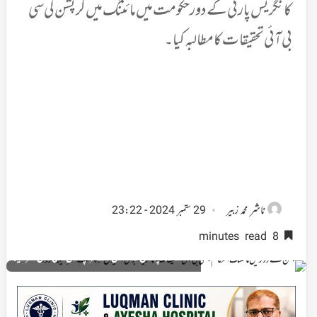
کانگریس پارٹی کے دور حکومت میں مائننگ میں کرپشن کی سی
بی آئی تحقیقات کا مطالبہ کیا۔
ناشر
محمد زبیر
29 ستمبر 2024 - 23:22
8 minutes read
صدر پردیش کانگریس آندھرا پردیش وائی ایس شرمیلا