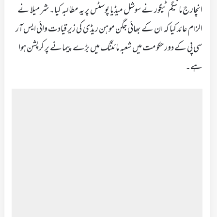
انچارج مانیگم ٹیگور نے سوشل میڈیا پوسٹس پر یہ مطالبہ کیا۔ شرمیلا نے
الزام عائد کیا کہ ان کے بھائی جگن موہن ریڈی کی زیر قیادت وائی ایس آر
سی پی کے دور حکومت میں شعبہ مائننگ میں بڑے پیمانے پر کرپشن ہوا
ہے۔