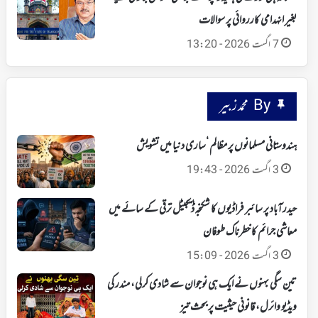
بغیر انہدامی کارروائی پر سوالات
7 اگست 2026 - 13:20
By محمد زبیر
ہندوستانی مسلمانوں پر مظالم ‘ساری دنیا میں تشویش
3 اگست 2026 - 19:43
حیدرآباد پر سائبر فراڈیوں کا شکنجہ‘ ڈیجیٹل ترقی کے سائے میں
معاشی جرائم کا خطرناک طوفان
3 اگست 2026 - 15:09
تین سگی بہنوں نے ایک ہی نوجوان سے شادی کرلی، مندر کی
ویڈیو وائرل، قانونی حیثیت پر بحث تیز