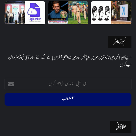
نیوز لیٹر
اپنے ان باکس میں تازہ ترین خبریں، اپڈیٹس اور حیرت انگیز آفرس پانے کے لئے ہمارا ڈیلی نیوز لیٹر سائن
اپ کریں
ای
میل
ایڈریس
فراہم
کریں
علاقائی