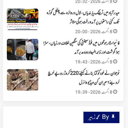
8 اگست 2026 - 20:32
حیدرآباد میں ٹریفک پابندیاں، لال دروازہ سے چِلکَل گوڑہ
تک کئی راستوں پر آمدورفت ہوگی متاثر
8 اگست 2026 - 20:00
فائیو اسٹار ہوٹلوں میں فوڈ سیفٹی کی سنگین خلاف ورزیاں، سڑا
ہوا گوشت اور زائد المیعاد دودھ برآمد
8 اگست 2026 - 19:43
نوجوان نے خود کو کتا بنانے کیلئے 220 کروڑ روپے خرچ
کردیئے؟ حیران کن ویڈیو وائرل
8 اگست 2026 - 19:39
By محمد زبیر