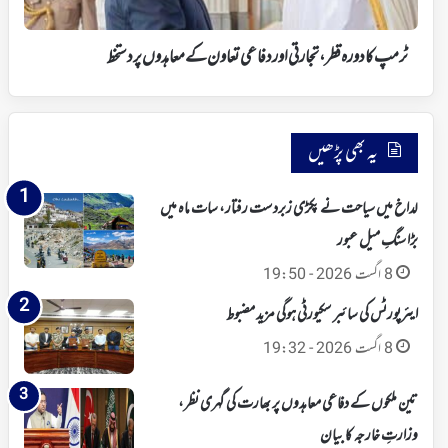
کے
معاہدوں
پر
ٹرمپ کادورہ قطر، تجارتی اور دفاعی تعاون کے معاہدوں پر دستخط
دستخط
یہ بھی پڑھیں
لداخ میں سیاحت نے پکڑی زبردست رفتار، سات ماہ میں
بڑا سنگِ میل عبور
8 اگست 2026 - 19:50
ایئرپورٹس کی سائبر سکیورٹی ہوگی مزید مضبوط
8 اگست 2026 - 19:32
تین ملکوں کے دفاعی معاہدوں پر بھارت کی گہری نظر،
وزارتِ خارجہ کا بیان