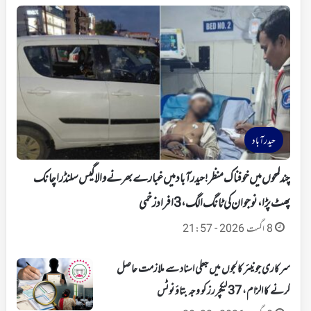
حیدرآباد
چند لمحوں میں خوفناک منظر!حیدرآباد میں غبارے بھرنے والا گیس سلنڈر اچانک
پھٹ پڑا، نوجوان کی ٹانگ الگ، 3 افراد زخمی
8 اگست 2026 - 21:57
سرکاری جونیئر کالجوں میں جعلی اسناد سے ملازمت حاصل
کرنے کا الزام، 37 لیکچررز کو وجہ بتاؤ نوٹس