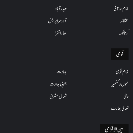
تمام علاقائی
حیدرآباد
تلنگانہ
آندھراپردیش
کرناٹک
مہاراشٹرا
قومی
تمام قومی
بھارت
جموں و کشمیر
جنوبی بھارت
دہلی
شمال مشرق
شمالی بھارت
بین الاقوامی