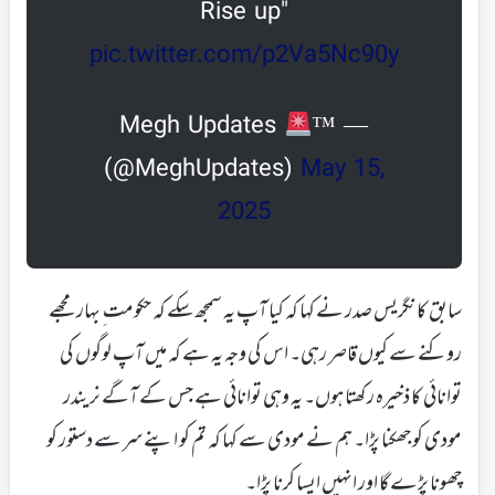
Rise up"
pic.twitter.com/p2Va5Nc90y
™
— Megh Updates
(@MeghUpdates)
May 15,
2025
سابق کانگریس صدر نے کہا کہ کیا آپ یہ سمجھ سکے کہ حکومت ِ بہار مجھے
روکنے سے کیوں قاصر رہی۔ اس کی وجہ یہ ہے کہ میں آپ لوگوں کی
توانائی کا ذخیرہ رکھتا ہوں۔ یہ وہی توانائی ہے جس کے آگے نریندر
مودی کو جھکنا پڑا۔ ہم نے مودی سے کہا کہ تم کو اپنے سر سے دستور کو
چھونا پڑے گا اور انہیں ایسا کرنا پڑا۔