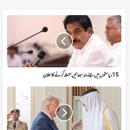
15
ریاستوں
میں
جئے
ہند
سبھائیں
منعقد
کرنے
کا
اعلان
15 ریاستوں میں جئے ہند سبھائیں منعقد کرنے کا اعلان
ٹرمپ
کادورہ
قطر،
تجارتی
اور
دفاعی
تعاون