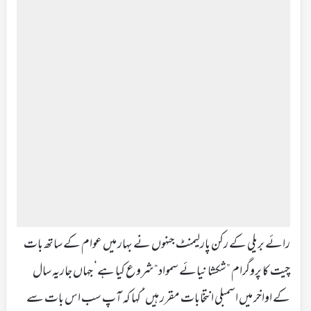
رائے بریلی کے رکن پارلیمنٹ جنہوں نے بہار میں عوام کے ساتھ بات
چیت کا پروگرام ”شکشا نیائے سمواد“ شروع کیا ہے‘ جہاں جاریہ سال
کے اواخر میں اسمبلی انتخابات مقرر ہیں‘ کہا کہ آپ سب اس بات سے