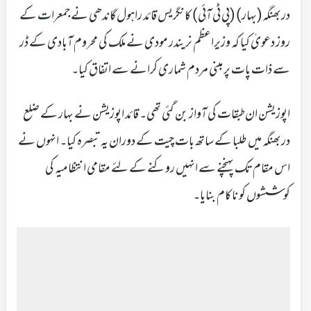
دربھنگہ(بہار) (پی ٹی آئی) کانگریس قائد راہول گاندھی نے جمعرات کے
روز دعویٰ کیا کہ وزیراعظم نریندر مودی نے ملک کی محروم آبادی کے ڈر
سے ذات پات پر مبنی مردم شماری کرانے سے اتفاق کیا۔
اپوزیشن ان طبقات کی آواز بن گئی تھی۔ قائد اپوزیشن نے بہار کے ضلع
دربھنگہ میں طلبا کے ساتھ بات چیت کے دوران یہ تبصرہ کیا۔ انہوں نے
اس مقام تک پہنچنے سے انہیں روکنے کے لئے مقامی انتظامیہ کی
کوششوں کو ناکام بنایا۔