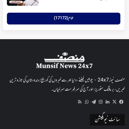
تمام (17172)
منصف نیوز 24x7 - چوبیس گھنٹے، دنیا بھر سے خبروں کی کوریج! ہندوستان کی تازہ ترین
خبریں، بریکنگ سٹوریز، اور آج کی سرفہرست سرخیاں۔
WhatsApp
RSS
Telegram
Instagram
LinkedIn
Facebook
X
سائٹ نیویگیشن