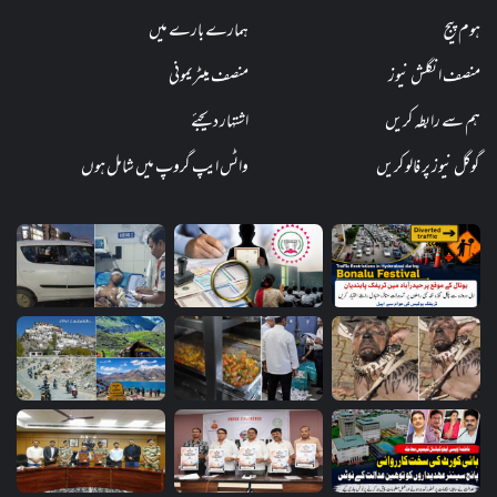
ہوم پیج
ہمارے بارے میں
منصف انگلش نیوز
منصف میٹریمونی
ہم سے رابطہ کریں
اشتہار دیجئے
گوگل نیوز پر فالو کریں
واٹس ایپ گروپ میں شامل ہوں