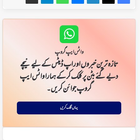
واٹس ایپ گروپ
تازہ ترین خبروں اور اپ ڈیٹس کے لیے نیچے
دیے گئے بٹن پر کلک کر کے ہمارا واٹس ایپ
گروپ جوائن کریں۔
یہاں کلک کریں