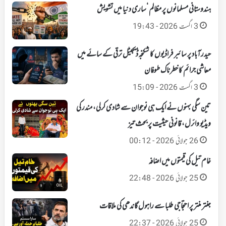
ہندوستانی مسلمانوں پر مظالم ‘ساری دنیا میں تشویش
3 اگست 2026 - 19:43
حیدرآباد پر سائبر فراڈیوں کا شکنجہ‘ ڈیجیٹل ترقی کے سائے میں
معاشی جرائم کا خطرناک طوفان
3 اگست 2026 - 15:09
تین سگی بہنوں نے ایک ہی نوجوان سے شادی کرلی، مندر کی
ویڈیو وائرل، قانونی حیثیت پر بحث تیز
26 جولائی 2026 - 00:12
خام تیل کی قیمتوں میں اضافہ
25 جولائی 2026 - 22:48
جنتر منتر پر احتجاجی طلبا سے راہول گاندھی کی ملاقات
25 جولائی 2026 - 22:37