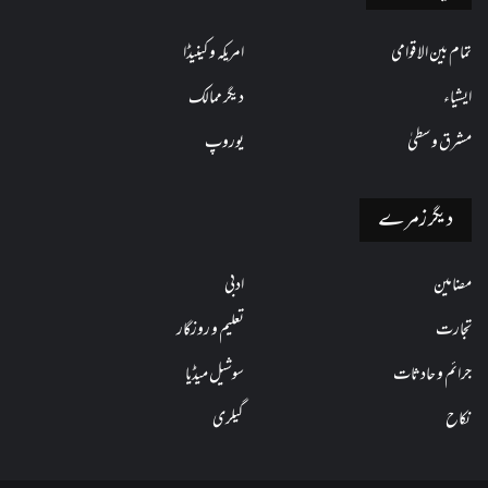
تمام بین الاقوامی
امریکہ و کینیڈا
ایشیاء
دیگر ممالک
مشرق وسطیٰ
یوروپ
دیگر زمرے
مضامین
ادبی
تجارت
تعلیم و روزگار
جرائم و حادثات
سوشیل میڈیا
نکاح
گیلری