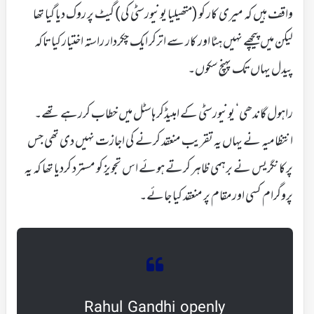
واقف ہیں کہ میری کار کو (متھیلیا یونیورسٹی کی) گیٹ پر روک دیا گیا تھا
لیکن میں پیچھے نہیں ہٹا اور کار سے اترکر ایک چکردار راستہ اختیار کیا تاکہ
پیدل یہاں تک پہنچ سکوں۔
راہول گاندھی‘ یونیورسٹی کے امبیڈکر ہاسٹل میں خطاب کررہے تھے۔
انتظامیہ نے یہاں یہ تقریب منعقد کرنے کی اجازت نہیں دی تھی جس
پرکانگریس نے برہمی ظاہر کرتے ہوئے اس تجویز کو مسترد کردیا تھا کہ یہ
پروگرام کسی اورمقام پر منعقد کیا جائے۔
Rahul Gandhi openly