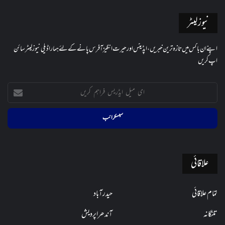
نیوز لیٹر
اپنے ان باکس میں تازہ ترین خبریں، اپڈیٹس اور حیرت انگیز آفرس پانے کے لئے ہمارا ڈیلی نیوز لیٹر سائن
اپ کریں
ای
میل
ایڈریس
فراہم
کریں
علاقائی
تمام علاقائی
حیدرآباد
تلنگانہ
آندھراپردیش