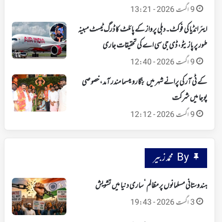
9 اگست 2026 - 13:21
ایئر انڈیا کی فوکٹ۔دہلی پرواز کے پائلٹ کا ڈرگ ٹیسٹ مبینہ
طور پر پازیٹو، ڈی جی سی اے کی تحقیقات جاری
9 اگست 2026 - 12:40
کے ٹی آر کی پرانے شہر میں بنگارو میسما مندر آمد، خصوصی
پوجا میں شرکت
9 اگست 2026 - 12:12
By محمد زبیر
ہندوستانی مسلمانوں پر مظالم ‘ساری دنیا میں تشویش
3 اگست 2026 - 19:43