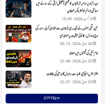
حیدرآباد پر سائبر فراڈیوں کا شکنجہ‘ ڈیجیٹل ترقی کے سائے میں
معاشی جرائم کا خطرناک طوفان
3 اگست 2026 - 15:09
تین سگی بہنوں نے ایک ہی نوجوان سے شادی کرلی، مندر کی
ویڈیو وائرل، قانونی حیثیت پر بحث تیز
26 جولائی 2026 - 00:12
خام تیل کی قیمتوں میں اضافہ
25 جولائی 2026 - 22:48
جنتر منتر پر احتجاجی طلبا سے راہول گاندھی کی ملاقات
25 جولائی 2026 - 22:37
تمام (17172)