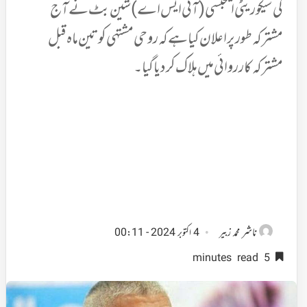
کی سیکوریٹی ایجنسی (آئی ایس اے) شین بٹ نے آج
مشترکہ طور پر اعلان کیا ہے کہ روحی مشتہی کو تین ماہ قبل
مشترکہ کارروائی میں ہلاک کردیا گیا۔
ناشر
محمد زبیر
4 اکتوبر 2024 - 00:11
5 minutes read