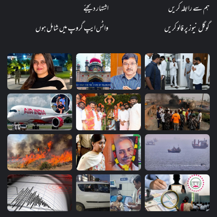
ہم سے رابطہ کریں
اشتہار دیجئے
گوگل نیوز پر فالو کریں
واٹس ایپ گروپ میں شامل ہوں