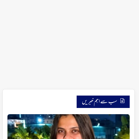
سب سے اہم خبریں