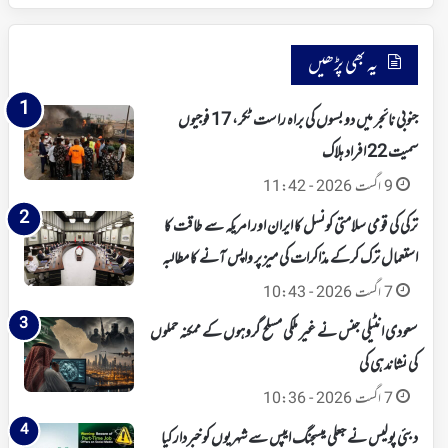
یہ بھی پڑھیں
جنوبی نائجر میں دو بسوں کی براہ راست ٹکر، 17 فوجیوں
سمیت 22 افراد ہلاک
9 اگست 2026 - 11:42
ترکی کی قومی سلامتی کونسل کا ایران اور امریکہ سے طاقت کا
استعمال ترک کرکے مذاکرات کی میز پر واپس آنے کا مطالبہ
7 اگست 2026 - 10:43
سعودی انٹیلی جنس نے غیر ملکی مسلح گروہوں کے ممکنہ حملوں
کی نشاندہی کی
7 اگست 2026 - 10:36
دبئی پولیس نے جعلی میسجنگ ایپس سے شہریوں کو خبردار کیا