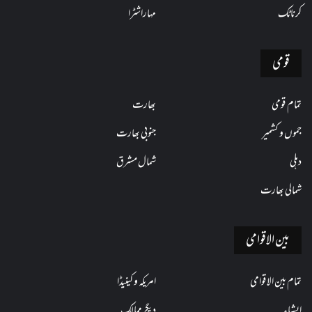
کرناٹک
مہاراشٹرا
قومی
تمام قومی
بھارت
جموں و کشمیر
جنوبی بھارت
دہلی
شمال مشرق
شمالی بھارت
بین الاقوامی
تمام بین الاقوامی
امریکہ و کینیڈا
ایشیاء
دیگر ممالک