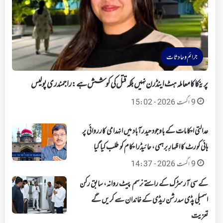
جرائم و حادثات
پرینکا کا معاملہ ہٹ اینڈ رن نہیں بلکہ قتل کی کوشش ہے: راجمندری پولیس
9 اگست 2026 - 15:02
عدالتی احکامات کے باوجود حیدرآباد میں انہدامی کارروائی پر
ہائی کورٹ کا اظہارِ برہمی، حائیڈرا حکام کو طلب کیا گیا
9 اگست 2026 - 14:37
کے سی آر سڑک کے راستے نرسم پیٹ روانہ، سابق رکن
اسمبلی پڈی سدرشن ریڈی کے خاندان سے کریں گے
تعزیت