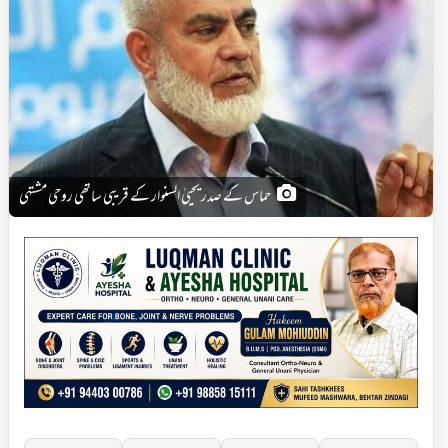
حماس کے صدر یحییٰ السنوار کے قریبی ساتھی روحی مشتہی