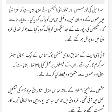
اسرائیل کی فورسس اور سیکوریٹی ایجنسی نے مزید بتایا ہے کہ غزہ پٹی
میں حملوں کے دوران تین ماہ قبل ہی ان کو ہلاک کردیا گیا۔ بتایاجاتا ہے
کہ انٹلیجنس کی رپورٹ کے بعد جنگجوؤں کو ہلاک کردیا گیا ہے جو کہ شمالی غزہ
پٹی میں روپوش ہوگئے تھے۔
آئی ڈی ایف کے مطابق روحی مشتہی جوکہ حماس کے ایک انتہائی سینئر
سرگرم کارکن تھے۔ ان کے فیصلوں پر عمل کیا جاتا تھا۔بتایا ہے کہ
لڑائی اور حملوں سے متعلق وہ فیصلے کیا کرتے تھے۔
مشتہی نے یحییٰ السنوار کے ساتھ حماس جنرل سیکوریٹی میکانزم کی تشکیل
عمل میں آئی تھی۔ غزہ پٹی میں حماس سیاسی بیورو میں وہ انتہائی تجربہ کار
شخصیت سمجھے جاتے تھے۔