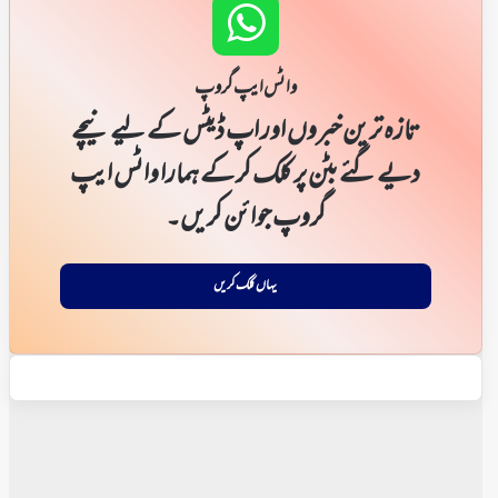
واٹس ایپ گروپ
تازہ ترین خبروں اور اپ ڈیٹس کے لیے نیچے
دیے گئے بٹن پر کلک کر کے ہمارا واٹس ایپ
گروپ جوائن کریں۔
یہاں کلک کریں