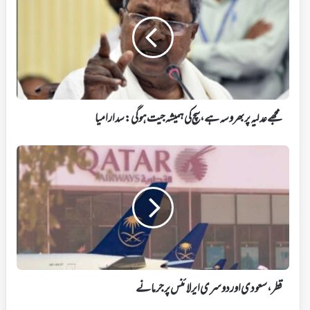
پر
بھروسہ
ہے،
سچ
کی
ہمیشہ
جیت
ہوگی:
مجھے عدلیہ پر بھروسہ ہے، سچ کی ہمیشہ جیت ہوگی: سدارامیا
سدارامیا
قطر،
سعودی
اور
دوسری
ایرلائنس
پر
جرمانے
قطر، سعودی اور دوسری ایرلائنس پر جرمانے