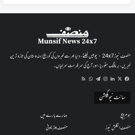
منصف نیوز 24x7 - چوبیس گھنٹے، دنیا بھر سے خبروں کی کوریج! ہندوستان کی تازہ ترین
خبریں، بریکنگ سٹوریز، اور آج کی سرفہرست سرخیاں۔
WhatsApp
RSS
Telegram
Instagram
LinkedIn
Facebook
X
سائٹ نیویگیشن
ہوم پیج
ہمارے بارے میں
منصف انگلش نیوز
منصف میٹریمونی