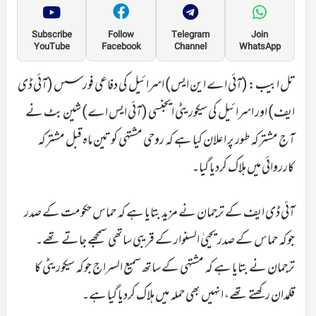
Subscribe
Follow
Telegram
Join
YouTube
Facebook
Channel
WhatsApp
تل ابیب: (آئی اے این ایس) اسرائیل کی دفاعی فورسس (آئی ڈی
ایف) اور اسرائیل کی سیکوریٹی ایجنسی (آئی ایس اے) شین بٹ نے
آج مشترکہ طور پر اعلان کیا ہے کہ روحی مشتہی کو تین ماہ قبل مشترکہ
کارروائی میں ہلاک کردیا گیا۔
آئی ڈی ایف کے ترجمان نے مزید بتایا ہے کہ حماس حکومت کے صدر
جوکہ حماس کے صدر یحییٰ السنوار کے قریبی ساتھی سمجھے جاتے تھے۔
ترجمان نے بتایا ہے کہ مشتہی کے ساتھ سمیع السراج جوکہ سیکوریٹی کا
قلمدان رکھتے تھے، انہیں بھی حملہ میں ہلاک کردیا گیا ہے۔