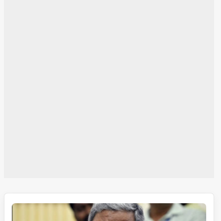
مجھے
عدلیہ