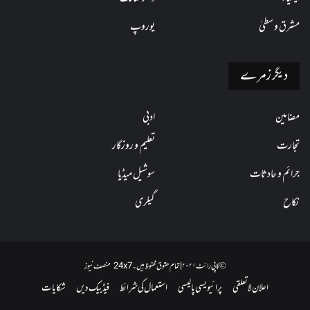
مشرق وسطیٰ
یوروپ
دیگر زمرے
مضامین
ادبی
تجارت
تعلیم و روزگار
جرائم و حادثات
سوشیل میڈیا
نکاح
گیلری
© کاپی رائٹ ۲۰۲۱ | تمام حقوق محفوظ ہیں۔ 24x7 منصف نیوز
اعلان لاتعلقی
پرائیویسی پالیسی
استعمال کی شرائط
فیڈبیک دیں
شکایات