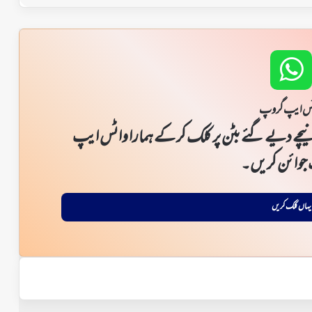
س ایپ گروپ
یچے دیے گئے بٹن پر کلک کر کے ہمارا واٹس ایپ
جوائن کریں۔
یہاں کلک کریں