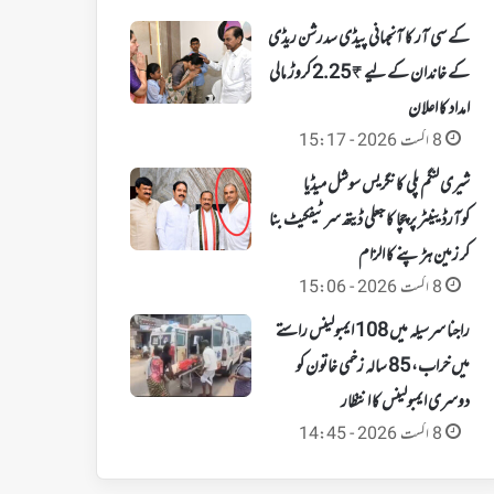
کے سی آر کا آنجہانی پیڈی سدرشن ریڈی
کے خاندان کے لیے ₹2.25 کروڑ مالی
امداد کا اعلان
8 اگست 2026 - 15:17
شیری لنگم پلی کانگریس سوشل میڈیا
کوآرڈینیٹر پر چچا کا جعلی ڈیتھ سرٹیفکیٹ بنا
کر زمین ہڑپنے کا الزام
8 اگست 2026 - 15:06
راجنا سرسیلہ میں 108 ایمبولینس راستے
میں خراب، 85 سالہ زخمی خاتون کو
دوسری ایمبولینس کا انتظار
8 اگست 2026 - 14:45