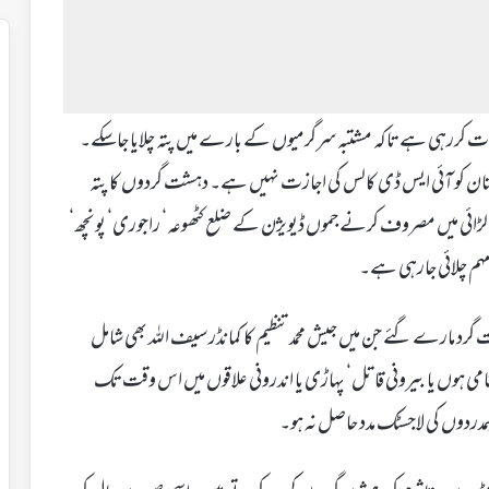
 کررہی ہے تاکہ مشتبہ سرگرمیوں کے بارے میں پتہ چلایا جاسکے۔
اکستان کو آئی ایس ڈی کالس کی اجازت نہیں ہے۔ دہشت گردوں کا پتہ
ائی میں مصروف کرنے جموں ڈیویژن کے ضلع کٹھوعہ‘ راجوری‘ پونچھ‘
“ مہم چلائی جارہی ہے۔
 میں سہ روزہ آپریشن میں 3 پاکستانی دہشت گرد مارے گئے جن میں جیش محمد تنظیم کا کمانڈر سیف اللہ بھی شامل
می ہوں یا بیرونی قاتل‘ پہاڑی یا اندرونی علاقوں میں اس وقت تک
ہمدردوں کی لاجسٹک مدد حاصل نہ ہو۔