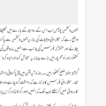
جموں وکشمیر پولیس اب اس کے روابط کے بارے میں تحقیقات
واضح رہے کہ سیکوریٹی وجوہات کی بناء پر جموں وکشمیر سے پ
چلانے اور مشترکہ فورسس کی جانب سے انہیں بندوقوں کی لڑ
کشٹوار اور اُدھم پور میں بڑے پیمانہ پر ”تلاش کرو اور تباہ کرو
گزشتہ ہفتہ ضلع کشٹوار
تھا۔ سیکوریٹی فورسس کا ماننا ہے کہ دہشت گرد چاہے وہ مقا
کارروائی نہیں کرسکتے جب تک کہ انہیں اوور گراؤنڈ ورکرس یا 