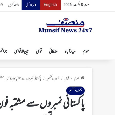
English
میٹریمونیل
رابطہ کریں
اشت
ہفتہ, 8 اگست, 2026
ھوم
حیدرآباد
علاقائی
قومی
بین الاقوامی
جرائم
ھوم
قومی
جموں و کشمیر
پاکستانی نمبروں سے مشتبہ فون کالس۔ م
/
/
/
جموں و کشمیر
پاکستانی نمبروں سے مشتبہ 