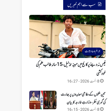
سب سے اہم خبریں
جرائم و حادثات
فیس نہ دینے پرکالج میں مبینہ تذلیل، 15 سالہ طالب علم کی
خودکشی
8 اگست 2026 - 16:27
تین ملکوں کے دفاعی معاہدوں پر بھارت
کی گہری نظر، وزارتِ خارجہ کا بیان
8 اگست 2026 - 16:15