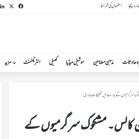
n
acebook
X
ہار دیجئے
استعمال کی شرائط
 و حادثات
مذہبی مضامین
سوشیل میڈیا
کھیل
انٹرٹینمنٹ
مزید
شکوک سرگرمیوں کے بارے میں تحقیقات جاری
فون کالس۔ مشکوک سرگرمیوں کے