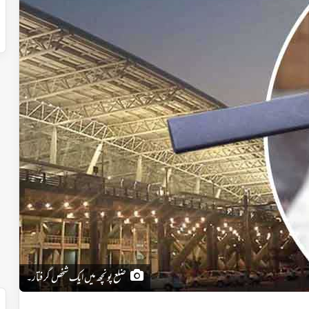
ضلع پونچھ میں ایک شخص گرفتار۔