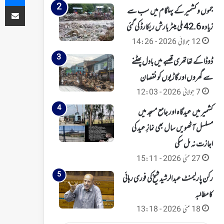
ای میل کے ذریعہ شیئر کریں
جموں و کشمیر کے پہلگام میں سب سے
زیادہ 42.6 ملی میٹر بارش ریکارڈ کی گئی
12 جولائی 2026 - 14:26
ڈوڈا کے تھاتھری قصبے میں بادل پھٹنے
سے گھروں اور گاڑیوں کو نقصان
7 جولائی 2026 - 12:03
کشمیر میں عیدگاہ اور جامع مسجد میں
مسلسل آٹھویں سال بھی نمازِ عید کی
اجازت نہ مل سکی
27 مئی 2026 - 15:11
رکن پارلیمنٹ عبدالرشید شیخ کی فوری رہائی
کا مطالبہ
18 مئی 2026 - 13:18