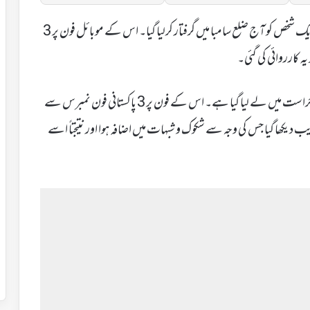
جموں (آئی اے این ایس) جموں وکشمیر کے ضلع پونچھ کے ایک شخص کو آج ضلع سامبا میں گرفتار کرلیا گیا۔ اس کے موبائل فون پر 3
 کارروائی کی گئی۔
عہدیداروں نے بتایا کہ ضلع پونچھ کے فاروق احمد کو سامبا میں حراست میں لے لیا گیا ہے۔ اس کے فون پر 3 پاکستانی فون نمبرس سے
 دیکھا گیا جس کی وجہ سے شکوک و شبہات میں اضافہ ہوا اور نتیجتاً اسے