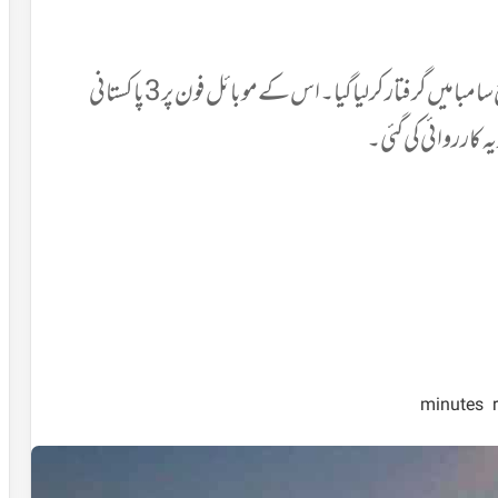
جموں وکشمیر کے ضلع پونچھ کے ایک شخص کو آج ضلع سامبا میں گرفتار کرلیا گیا۔ اس کے موبائل فون پر 3 پاکستانی
کارروائی کی گئی۔