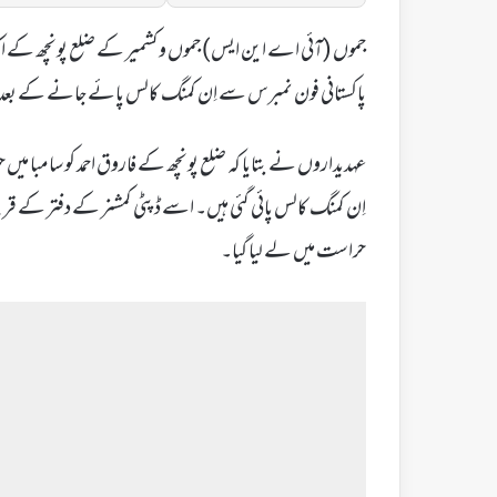
پاکستانی فون نمبرس سے اِن کمنگ کالس پائے جانے کے بعد یہ
اِن کمنگ کالس پائی گئی ہیں۔ اسے ڈپٹی کمشنر کے دفتر کے قریب
حراست میں لے لیا گیا۔