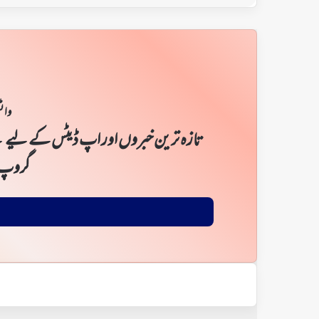
واٹ
تازہ ترین خبروں اور اپ ڈیٹس کے لیے ن
گروپ 