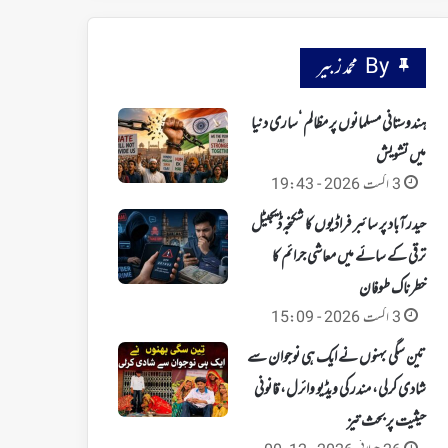
By محمد زبیر
ہندوستانی مسلمانوں پر مظالم ‘ساری دنیا
میں تشویش
3 اگست 2026 - 19:43
حیدرآباد پر سائبر فراڈیوں کا شکنجہ‘ ڈیجیٹل
ترقی کے سائے میں معاشی جرائم کا
خطرناک طوفان
3 اگست 2026 - 15:09
تین سگی بہنوں نے ایک ہی نوجوان سے
شادی کرلی، مندر کی ویڈیو وائرل، قانونی
حیثیت پر بحث تیز