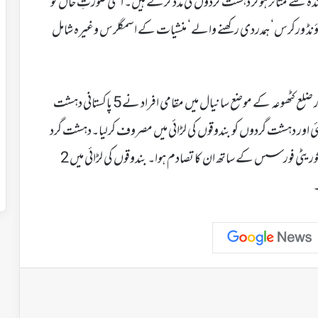
وپگنڈہ سے متاثر ہوکر دہشت گردوں کی مدد کرتے ہیں۔ اسی صورتِ حال کو
گراؤنڈ ورکرس‘ ہمدردی رکھنے والے‘ منشیات کے اسمگلرس وغیرہ شامل
واضح رہے کہ 23 مارچ کو بین الاقوامی سرحد سے 4 کیلو میٹر اندر ضلع کٹھوعہ کے موضع سانیال میں مقامی افراد نے 5 پاکستانی دہشت
چ گئی اور دہشت گردوں کو بندوقوں کی لڑائی میں مصروف کرلیا۔دہشت گرد
سفیان جکولے گاؤں کی طرف فرار ہوگئے جہاں ایک بار پھر سیکوریٹی فورسس کے ساتھ ان کا تصادم ہوا۔ بندوقوں کی لڑائی میں 2