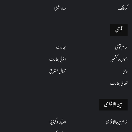
کرناٹک
مہاراشٹرا
قومی
تمام قومی
بھارت
جموں و کشمیر
جنوبی بھارت
دہلی
شمال مشرق
شمالی بھارت
بین الاقوامی
تمام بین الاقوامی
امریکہ و کینیڈا