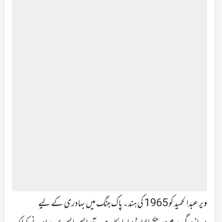
ویر عبدالحمید کو 1965 کی ہند۔ پاک جنگ میں بہادری کے لیے