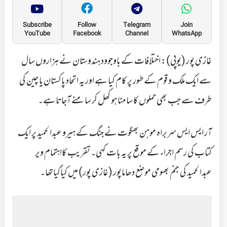
Subscribe
Follow
Telegram
Join
YouTube
Facebook
Channel
WhatsApp
غازی پور (یوپی): اختلافات کے باوجوود ہندوستان نے ہزاروں سال
سے ایک ملک و قوم کے طور پر کام کیا ہے اور یہ اتحاد پاکستان یا چین کی
طرف سے جب بھی حملوں کا سامنا ہو کھل کر سامنے آجاتاہے۔
آر ایس ایس سربراہ موہن بھگوت نے جنگ کے ہیرو عبدالحمید پر ایک
کتاب کی رسم اجراء کے موقع پر یہ بات کہی۔ تقریب کااہتمام ویر
عبدالحمید کی جنم بھومی موضع دھاماپور (غازی پور) میں کیاگیاتھا۔