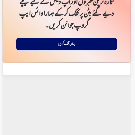
تازہ ترین خبروں اور اپ ڈیٹس کے لیے نیچے
دیے گئے بٹن پر کلک کر کے ہمارا واٹس ایپ
گروپ جوائن کریں۔
یہاں کلک کریں