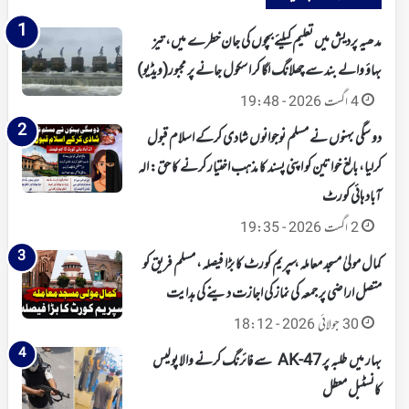
مدھیہ پردیش میں تعلیم کیلئے بچوں کی جان خطرے میں، تیز
بہاؤ والے بند سے چھلانگ لگا کر اسکول جانے پر مجبور(ویڈیو)
4 اگست 2026 - 19:48
دو سگی بہنوں نے مسلم نوجوانوں شادی کرکے اسلام قبول
کرلیا، بالغ خواتین کو اپنی پسند کا مذہب اختیار کرنے کا حق: الہ
آباد ہائی کورٹ
2 اگست 2026 - 19:35
کمال مولیٰ مسجد معاملہ، سپریم کورٹ کا بڑا فیصلہ، مسلم فریق کو
متصل اراضی پر جمعہ کی نماز کی اجازت دینے کی ہدایت
30 جولائی 2026 - 18:12
بہار میں طلبہ پر AK-47 سے فائرنگ کرنے والا پولیس
کانسٹبل معطل