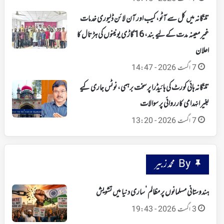
تلنگانہ میں کل سے آٹو، کیب اور آن لائن ڈلیوری خدمات
غیر معینہ مدت کے لیے بند، 16 گاڑی یونینوں کی ہڑتال کا
اعلان
7 اگست 2026 - 14:47
تلنگانہ ہائی کورٹ کی ہائیڈرا پر سخت برہمی، نوٹس جاری کیے
بغیر انہدامی کارروائی پر سوالات
7 اگست 2026 - 13:20
By محمد زبیر
ہندوستانی مسلمانوں پر مظالم ‘ساری دنیا میں تشویش
3 اگست 2026 - 19:43