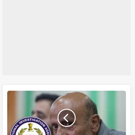
انجینئر
رشید
کو
پارلیمنٹ
میں
حلف
لینے