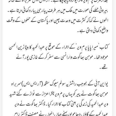
بعدازمرگ پرم ویر چکر ایوارڈ دیاجاچکاہے۔ آر ایس ایس سربراہ نے کہاکہ
بیرونی حملے کی صورت میں ملک میں ہر طرف پیار ہی پیار دکھائی دیتا ہے۔
انہوں نے کہاکہ کثرت میں وحدت چین اور پاکستان کے حملوں کے وقت
واضح دکھائی دیتی ہے۔
کتاب’میرا پاپا پرم ویر‘کے اجراء کے موقع پر عبدالحمید کا بیٹا زین الحسن
موجود تھا۔ موہن بھاگوت وارانسی سے سفر کرکے غازی پور آئے
تھے۔
یواین آئی کے بموجب راشٹریہ سوئم سیوک سنگھ (آر ایس ایس)سربراہ
موہن بھاگوت نے پیر کو یہاں پرم ویر چکر اعزاز سے نوازے گئے شہید
ویر عبدالحمید کی زندگی پر مبنی کتاب کا اجراء کیا۔ڈاکٹر بھاگوت نے ویر
عبدالحمید کے گاؤں دھاموپور پہنچے جہاں انہوں نے مصنف ڈاکٹر رام