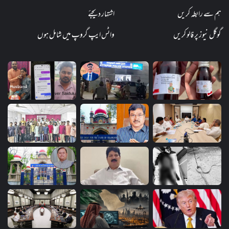
ہم سے رابطہ کریں
اشتہار دیجئے
گوگل نیوز پر فالو کریں
واٹس ایپ گروپ میں شامل ہوں