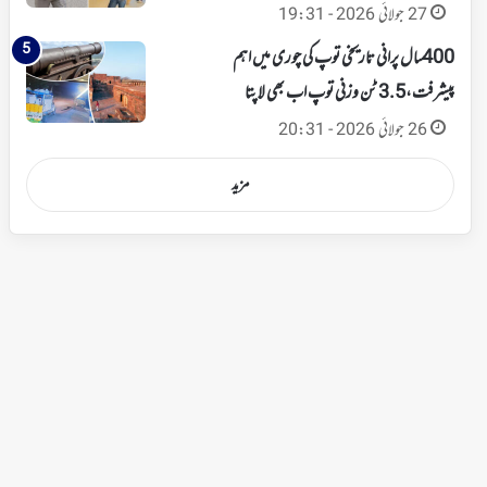
27 جولائی 2026 - 19:31
400 سال پرانی تاریخی توپ کی چوری میں اہم
پیشرفت،3.5 ٹن وزنی توپ اب بھی لاپتا
26 جولائی 2026 - 20:31
مزید