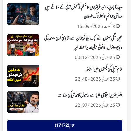
حیدرآباد پر سائبر فراڈیوں کا شکنجہ‘ ڈیجیٹل ترقی کے سائے میں
معاشی جرائم کا خطرناک طوفان
3 اگست 2026 - 15:09
تین سگی بہنوں نے ایک ہی نوجوان سے شادی کرلی، مندر کی
ویڈیو وائرل، قانونی حیثیت پر بحث تیز
26 جولائی 2026 - 00:12
خام تیل کی قیمتوں میں اضافہ
25 جولائی 2026 - 22:48
جنتر منتر پر احتجاجی طلبا سے راہول گاندھی کی ملاقات
25 جولائی 2026 - 22:37
تمام (17172)