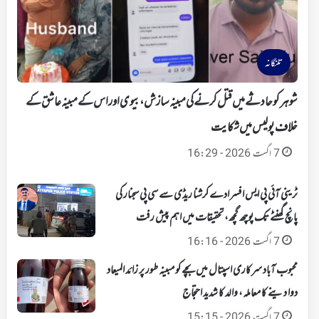
تلنگانہ
شوہر کو حادثے میں قتل کرنے کی مبینہ سازش، بیوی اور اس کے مبینہ عاشق کے
خلاف پولیس میں شکایت
7 اگست 2026 - 16:29
ٹرینی آئی پی ایس افسر ادے کرشنا ریڈی سے سی پی سجنار کی
پانچ گھنٹے تک پوچھ گچھ، تحقیقات میں اہم پیش رفت
7 اگست 2026 - 16:16
محبوب آباد سرکاری اسپتال میں بچے کو مبینہ طور پر زائد المیعاد
دوا دینے کا معاملہ، والد کا شدید احتجاج
7 اگست 2026 - 15:15