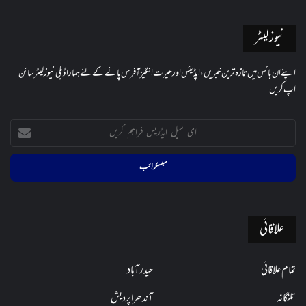
نیوز لیٹر
اپنے ان باکس میں تازہ ترین خبریں، اپڈیٹس اور حیرت انگیز آفرس پانے کے لئے ہمارا ڈیلی نیوز لیٹر سائن
اپ کریں
ای
میل
ایڈریس
فراہم
کریں
علاقائی
تمام علاقائی
حیدرآباد
تلنگانہ
آندھراپردیش