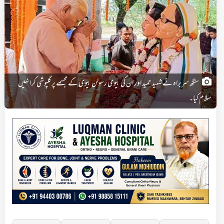
سنگھ سربراہ نے شہید حمید اور ان کی بیوی رسولن بیوی کے مجسمے پر گلپوشی کر انہیں
سلام کیا۔