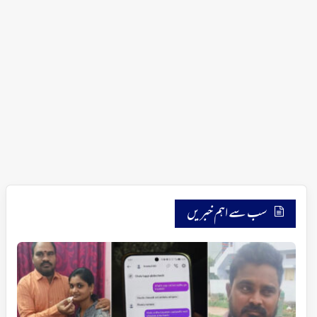
سب سے اہم خبریں