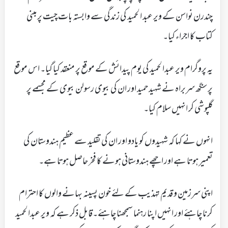
چندرن نواسن کے ویر عبد الحمید کی زندگی سے وابستہ بات چیت پر مبنی
کتاب کا اجراء کیا۔
یہ پروگرام ویر عبدالحمید کی یوم پیدائش کے موقع پر منعقد کیا گیا۔ اس موقع
پر سنگھ سربراہ نے شہید حمید اور ان کی بیوی رسولن بیوی کے مجسمے پر
گلپوشی کر انہیں سلام کیا۔
انہوں نے کہا کہ شہیدوں کو یادو اور ان کی تقلید سے عظیم ہندوستان کی
تعمیر ہوتا ہے اور اچھے ہندوستانی ہونے کا فخر حاصل ہوتا ہے۔
اپنی سرزمین و قدیم تہذیب کے لئے خون پسینہ بہانے والوں کا احترام
کرنا چاہئے اور انہیں اپنا رہنما سمجھنا چاہئے۔قابل ذکر ہے کہ ویر عبدالحمید