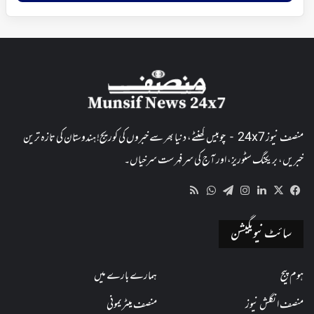
منصف نیوز 24x7 - چوبیس گھنٹے، دنیا بھر سے خبروں کی کوریج! ہندوستان کی تازہ ترین
خبریں، بریکنگ سٹوریز، اور آج کی سرفہرست سرخیاں۔
WhatsApp
RSS
Telegram
Instagram
LinkedIn
Facebook
X
سائٹ نیویگیشن
ہوم پیج
ہمارے بارے میں
منصف انگلش نیوز
منصف میٹریمونی