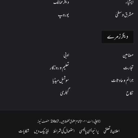
ایشیاء
دیگر ممالک
مشرق وسطیٰ
یوروپ
دیگر زمرے
مضامین
ادبی
تجارت
تعلیم و روزگار
جرائم و حادثات
سوشیل میڈیا
نکاح
گیلری
© کاپی رائٹ ۲۰۲۱ | تمام حقوق محفوظ ہیں۔ 24x7 منصف نیوز
اعلان لاتعلقی
پرائیویسی پالیسی
استعمال کی شرائط
فیڈبیک دیں
شکایات