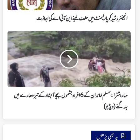
این
آئی
اے
انجینئر رشید کو پارلیمنٹ میں حلف لینے این آئی اے کی اجازت
کی
اجازت
مہاراشٹرا:
مسلم
خاندان
کے
6
افراد
بشمول
بچے
آبشار
کے
مہاراشٹرا: مسلم خاندان کے 6 افراد بشمول بچے آبشار کے تیز دھارے میں
تیز
دھارے
بہہ گئے (ویڈیو)
میں
بہہ
گئے
(ویڈیو)
یہ بھی پڑھیں