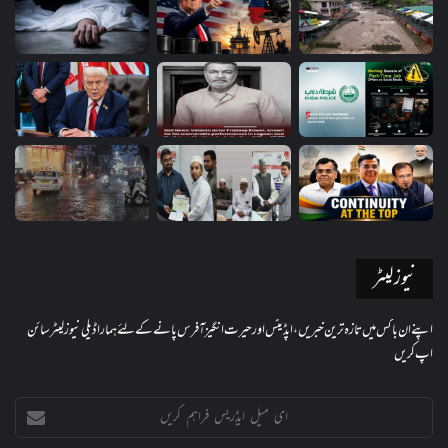
نیوز لیٹر
اپنے ان باکس میں تازہ ترین خبریں، اپڈیٹس اور حیرت انگیز آفرس پانے کے لئے ہمارا ڈیلی نیوز لیٹر سائن
اپ کریں
ای
میل