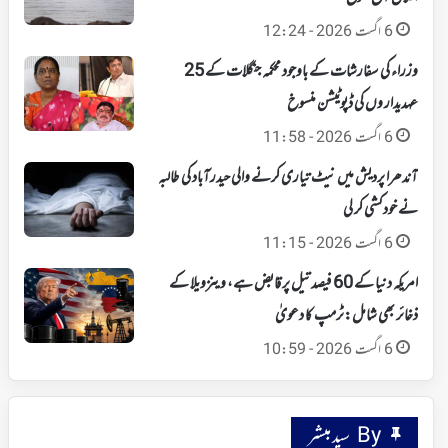
6 اگست 2026 - 12:24
وزراء کی سفارشات کے باوجود محکمہ جنگلات کے 25
عہدیدار وں کی ڈپوٹیشن منسوخ
6 اگست 2026 - 11:58
آندھرا پردیش میں نیٹ تیاری کرنے والی حیدرآباد کی طالبہ
نے خودکشی کر لی
6 اگست 2026 - 11:15
امریکہ دنیا کے 60 فیصد تیل پر قابض ہے، وینزویلا کے
ذخائر بھی شامل:ٹرمپ کا دعویٰ
6 اگست 2026 - 10:59
By سید مبشر