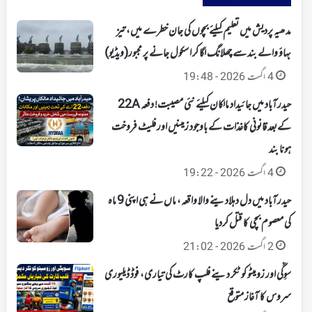
مدھیہ پردیش میں تعلیم کیلئے بچوں کی جان خطرے میں، تیز
بہاؤ والے بند سے چھلانگ لگا کر اسکول جانے پر مجبور(ویڈیو)
4 اگست 2026 - 19:48
حیدرآباد میں جائیداد مالکان کیلئے نئی مصیبت! دفعہ 22A
کےبعد قانونی کاغذات کے باوجود زمینیں اور فلیٹ فروخت
ہونا بند
4 اگست 2026 - 19:22
حیدرآباد میں دل دہلادینے والا واقعہ، ماں نے ہی اپنی 9 ماہ
کی معصوم بچی کا قتل کردیا
2 اگست 2026 - 21:02
سوِگّی اور زومیٹو کو ٹکر دینے فلپ کارٹ کی تیاری، فوڈ ڈیلیوری
سروس کا آغاز متوقع