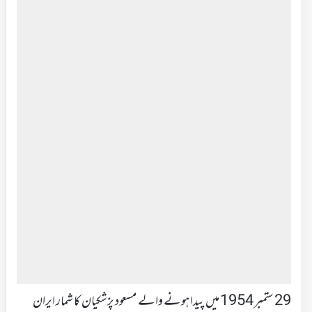
29 ستمبر 1954 میں پیدا ہونے والے مسعود پزشکیان کا شمار ایران