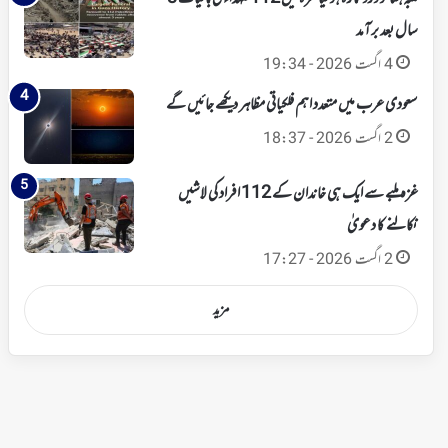
سال بعد برآمد
4 اگست 2026 - 19:34
سعودی عرب میں متعدد اہم فلکیاتی مظاہر دیکھے جائیں گے
2 اگست 2026 - 18:37
غزہ ملبے سے ایک ہی خاندان کے 112 افراد کی لاشیں
نکالنے کا دعویٰ
2 اگست 2026 - 17:27
مزید