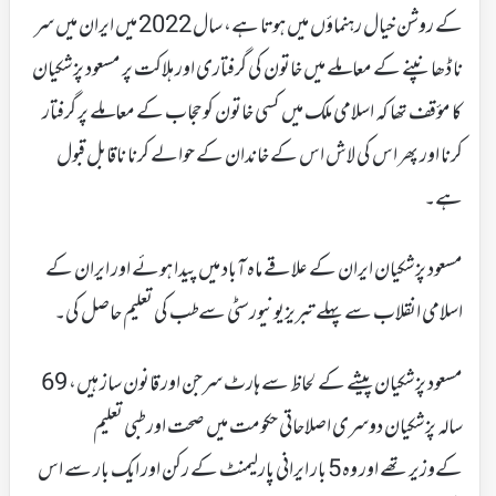
کے روشن خیال رہنماؤں میں ہوتا ہے، سال 2022 میں ایران میں سر
نا ڈھانپنے کے معاملے میں خاتون کی گرفتاری اور ہلاکت پر مسعود پزشکیان
کا مؤقف تھا کہ اسلامی ملک میں کسی خاتون کو حجاب کے معاملے پر گرفتار
کرنا اور پھر اس کی لاش اس کے خاندان کے حوالے کرنا ناقابل قبول
ہے۔
مسعود پزشکیان ایران کے علاقے ماہ آباد میں پیدا ہوئے اور ایران کے
اسلامی انقلاب سے پہلے تبریزیونیورسٹی سےطب کی تعلیم حاصل کی۔
مسعود پزشکیان پیشے کے لحاظ سے ہارٹ سرجن اور قانون ساز ہیں، 69
سالہ پزشکیان دوسری اصلاحاتی حکومت میں صحت اور طبی تعلیم
کےوزیرتھے اور وہ 5 بار ایرانی پارلیمنٹ کے رکن اور ایک بار سے اس