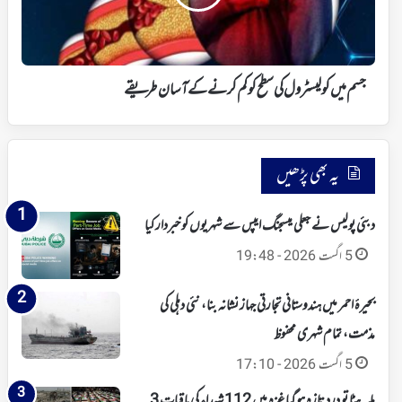
کو
کم
کرنے
کے
آسان
جسم میں کولیسٹرول کی سطح کو کم کرنے کے آسان طریقے
طریقے
یہ بھی پڑھیں
دبئی پولیس نے جعلی میسجنگ ایپس سے شہریوں کو خبردار کیا
5 اگست 2026 - 19:48
بحیرۂ احمر میں ہندوستانی تجارتی جہاز نشانہ بنا، نئی دہلی کی
مذمت، تمام شہری محفوظ
5 اگست 2026 - 17:10
ملبہ ہٹا تو درد تازہ ہوگیا غزہ میں 112 شہداء کی باقیات 3