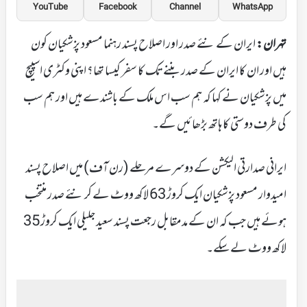
YouTube
Facebook
Channel
WhatsApp
تہران:
ایران کے نئے صدر اور اصلاح پسند رہنما مسعود پزشکیان کون
ہیں اور ان کا ایران کے صدر بننے تک کا سفر کیسا تھا؟ اپنی وکٹری اسپیچ
میں پزشکیان نے کہا کہ ہم سب اس ملک کے باشندے ہیں اور ہم سب
کی طرف دوستی کا ہاتھ بڑھائیں گے۔
ایرانی صدارتی الیکشن کے دوسرے مرحلے (رن آف) میں اصلاح پسند
امیدوار مسعود پزشکیان ایک کروڑ 63 لاکھ ووٹ لے کر نئے صدر منتخب
ہوئے ہیں جب کہ ان کے مدمقابل رجعت پسند سعید جلیلی ایک کروڑ 35
لاکھ ووٹ لے سکے۔