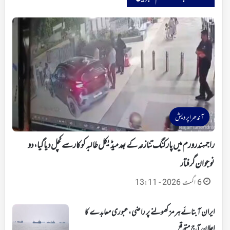
آندھراپردیش
راجمہندرورم میں پارکنگ تنازعہ کے بعد میڈیکل طالبہ کو کار سے کچل دیا گیا، دو
نوجوان گرفتار
6 اگست 2026 - 13:11
ایران آبنائے ہرمز کھولنے پر راضی،عبوری معاہدے کا
اعلان آج متوقع