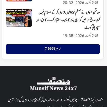
2 اگست 2026 - 20:32
دو سگی بہنوں نے مسلم نوجوانوں شادی کرکے اسلام قبول
کرلیا، بالغ خواتین کو اپنی پسند کا مذہب اختیار کرنے کا حق: الہ
آباد ہائی کورٹ
2 اگست 2026 - 19:35
تمام (16958)
منصف نیوز 24x7 - چوبیس گھنٹے، دنیا بھر سے خبروں کی کوریج! ہندوستان کی تازہ ترین