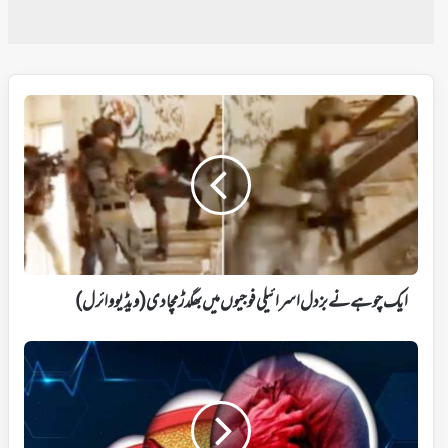
ایک
چوہے
نے
بزدل
اسرائیلی
فوجیوں
میں
بھگدڑ
مچادی(ویڈیو
وائرل)
ایک چوہے نے بزدل اسرائیلی فوجیوں میں بھگدڑ مچادی(ویڈیو وائرل)
جسم
میں
کولیسٹرول
کی
سطح