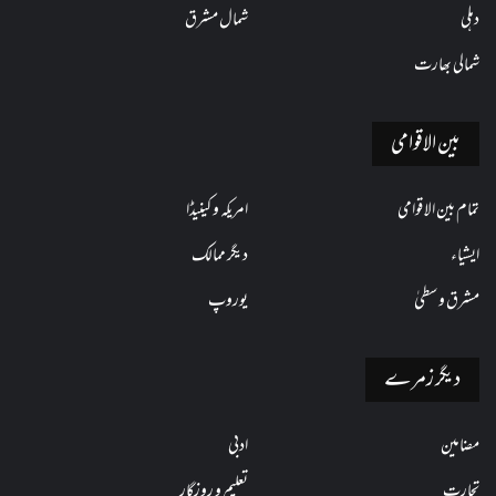
دہلی
شمال مشرق
شمالی بھارت
بین الاقوامی
تمام بین الاقوامی
امریکہ و کینیڈا
ایشیاء
دیگر ممالک
مشرق وسطیٰ
یوروپ
دیگر زمرے
مضامین
ادبی
تجارت
تعلیم و روزگار