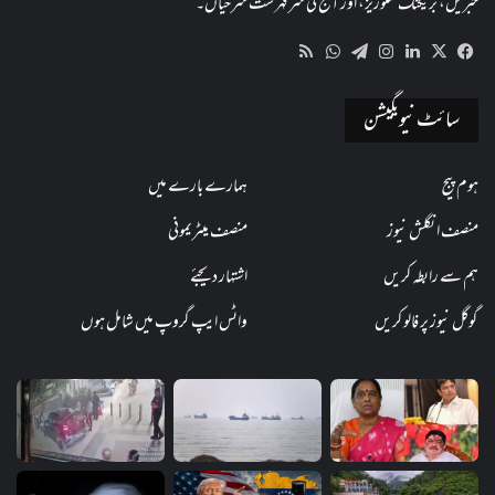
خبریں، بریکنگ سٹوریز، اور آج کی سرفہرست سرخیاں۔
WhatsApp
RSS
Telegram
Instagram
LinkedIn
Facebook
X
سائٹ نیویگیشن
ہوم پیج
ہمارے بارے میں
منصف انگلش نیوز
منصف میٹریمونی
ہم سے رابطہ کریں
اشتہار دیجئے
گوگل نیوز پر فالو کریں
واٹس ایپ گروپ میں شامل ہوں