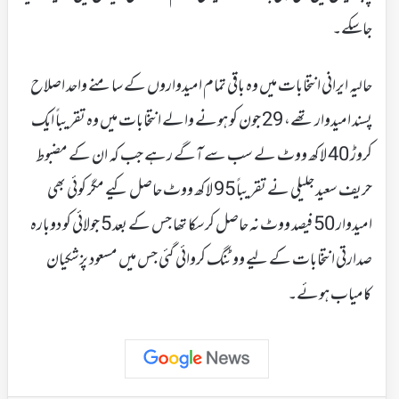
جاسکے۔
حالیہ ایرانی انتخابات میں وہ باقی تمام امیدواروں کے سامنے واحد اصلاح
پسند امیدوار تھے، 29 جون کو ہونے والے انتخابات میں وہ تقریباً ایک
کروڑ 40 لاکھ ووٹ لے سب سے آگے رہے جب کہ ان کے مضبوط
حریف سعید جلیلی نے تقریباً 95 لاکھ ووٹ حاصل کیے مگر کوئی بھی
امیدوار 50 فیصد ووٹ نہ حاصل کرسکا تھا جس کے بعد 5 جولائی کو دوبارہ
صدارتی انتخابات کے لیے ووٹنگ کروائی گئی جس میں مسعود پزشکیان
کامیاب ہوئے۔