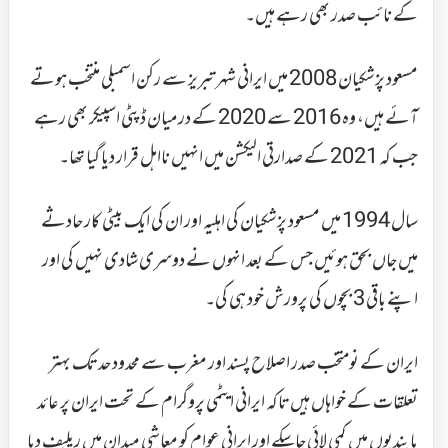
کے نائب صدر بھی رہے ہیں۔
مسعود پزشکیان 2008 میں ایرانی شہر تبریز سے رکن اسمبلی منتخب ہوتے
آئے ہیں، وہ 2016 سے 2020 کے درمیان ڈپٹی اسپیکر بھی رہے
جب کہ 2021 کے صدارتی الیکشن میں انہیں نااہل قرار دیا گیا تھا۔
سال 1994 میں مسعود پزشکیان کی اہلیہ اور ان کی ایک بیٹی کار حادثے
میں جاں بحق ہوئیں جس کے بعد انہوں نے دوسری شادی نہیں کی اور
اپنے باقی 3 بچوں کی پرورش خود ہی کی۔
ایران کے نومتخب صدر اصلاح پسند اور مغرب سے محدود حد تک بہتر
تعلقات کے خواہاں ہیں تاکہ ایرانی ایٹمی پروگرام کے تحت ایران پر عائد
پابندیوں میں کمی لائی جاسکے اور ایرانی عوام کو معاشی میدان میں ریلیف دیا