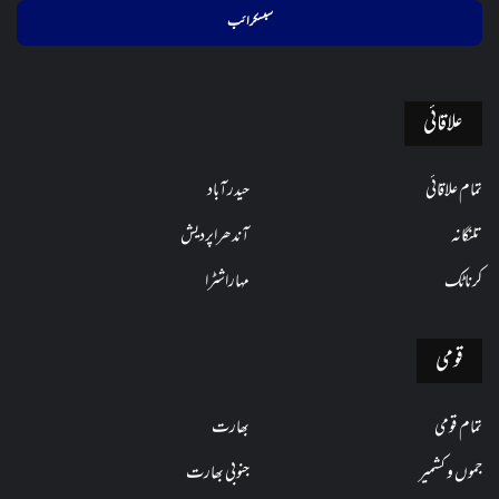
ایڈریس
فراہم
کریں
علاقائی
تمام علاقائی
حیدرآباد
تلنگانہ
آندھراپردیش
کرناٹک
مہاراشٹرا
قومی
تمام قومی
بھارت
جموں و کشمیر
جنوبی بھارت