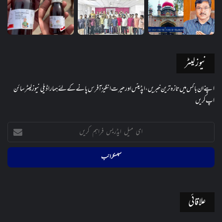
نیوز لیٹر
اپنے ان باکس میں تازہ ترین خبریں، اپڈیٹس اور حیرت انگیز آفرس پانے کے لئے ہمارا ڈیلی نیوز لیٹر سائن
اپ کریں
ای
میل
ایڈریس
فراہم
کریں
علاقائی