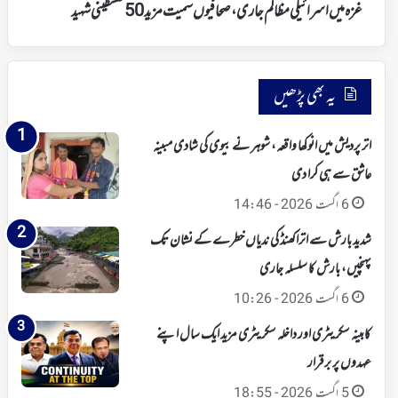
فلسطینی
غزہ میں اسرائیلی مظالم جاری، صحافیوں سمیت مزید 50 فلسطینی شہید
شہید
یہ بھی پڑھیں
اتر پردیش میں انوکھا واقعہ، شوہر نے بیوی کی شادی مبینہ
عاشق سے ہی کرا دی
6 اگست 2026 - 14:46
شدید بارش سے اتراکھنڈ کی ندیاں خطرے کے نشان تک
پہنچیں، بارش کا سلسلہ جاری
6 اگست 2026 - 10:26
کابینہ سکریٹری اور داخلہ سکریٹری مزید ایک سال اپنے
عہدوں پر برقرار
5 اگست 2026 - 18:55