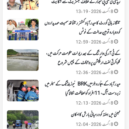
ریڈی کی سی پی سجنار کے خلاف مجسٹریٹ سے شکایت
8 اگست 2026 - 13:19
تلنگانہ ہائی کورٹ کا حیدرآباد کمشنر رنگناتھ سمیت عہدیداروں
کو دوبارہ توہینِ عدالت کے نوٹس
8 اگست 2026 - 12:59
کے ٹی آر کی وارننگ کے بعد ریونت حکومت حرکت میں،
کلواکرتی لفٹ اریگیشن پروجیکٹ کے پمپس شروع
8 اگست 2026 - 12:36
حیدرآباد کے بنجارہ ہلز میں BRK نیوز بلڈنگ کے سیلر میں
زبردست آگ، 11 افراد کو بحفاظت نکالا گیا
8 اگست 2026 - 12:13
ممبئی میں ہفتہ کو درمیانی بارش کا امکان
8 اگست 2026 - 12:04