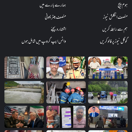
ہوم پیج
ہمارے بارے میں
منصف انگلش نیوز
منصف میٹریمونی
ہم سے رابطہ کریں
اشتہار دیجئے
گوگل نیوز پر فالو کریں
واٹس ایپ گروپ میں شامل ہوں