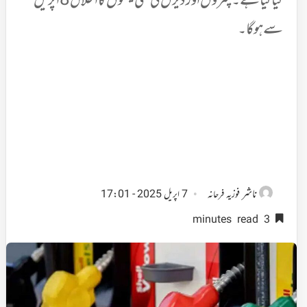
کیا گیا ہے۔ پٹرول اور ڈیزل کی نئی قیمتوں کا اطلاق 8 اپریل
سے ہوگا۔
ناشر
فوزیہ فرحانہ
7 اپریل 2025 - 17:01
3 minutes read