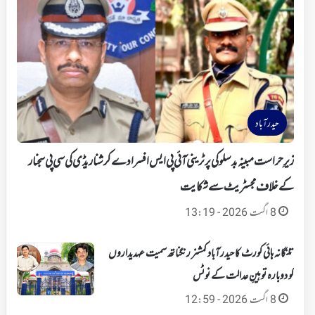
حیدرآباد
زیرِ حراست مبینہ بدسلوکی پر ٹرینی آئی پی ایس افسر ادے کرشنا ریڈی کی سی پی سجنار
کے خلاف مجسٹریٹ سے شکایت
8 اگست 2026 - 13:19
تلنگانہ ہائی کورٹ کا حیدرآباد کمشنر رنگناتھ سمیت عہدیداروں
کو دوبارہ توہینِ عدالت کے نوٹس
8 اگست 2026 - 12:59