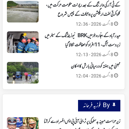
کے ٹی آر کی وارننگ کے بعد ریونت حکومت حرکت میں،
کلواکرتی لفٹ اریگیشن پروجیکٹ کے پمپس شروع
8 اگست 2026 - 12:36
حیدرآباد کے بنجارہ ہلز میں BRK نیوز بلڈنگ کے سیلر میں
زبردست آگ، 11 افراد کو بحفاظت نکالا گیا
8 اگست 2026 - 12:13
ممبئی میں ہفتہ کو درمیانی بارش کا امکان
8 اگست 2026 - 12:04
By فوزیہ فرحانہ
زیرِ حراست مبینہ بدسلوکی پر ٹرینی آئی پی ایس افسر ادے کرشنا