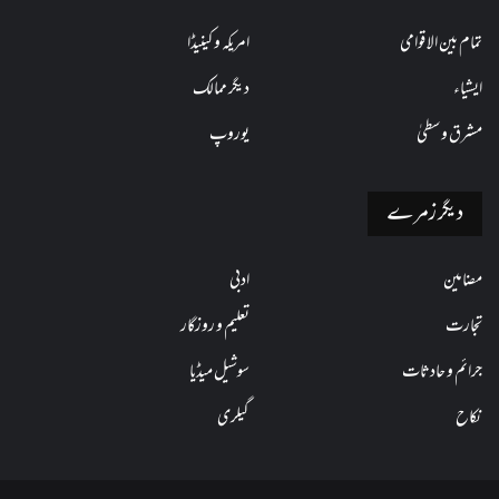
تمام بین الاقوامی
امریکہ و کینیڈا
ایشیاء
دیگر ممالک
مشرق وسطیٰ
یوروپ
دیگر زمرے
مضامین
ادبی
تجارت
تعلیم و روزگار
جرائم و حادثات
سوشیل میڈیا
نکاح
گیلری