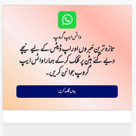
واٹس ایپ گروپ
تازہ ترین خبروں اور اپ ڈیٹس کے لیے نیچے
دیے گئے بٹن پر کلک کر کے ہمارا واٹس ایپ
گروپ جوائن کریں۔
یہاں کلک کریں