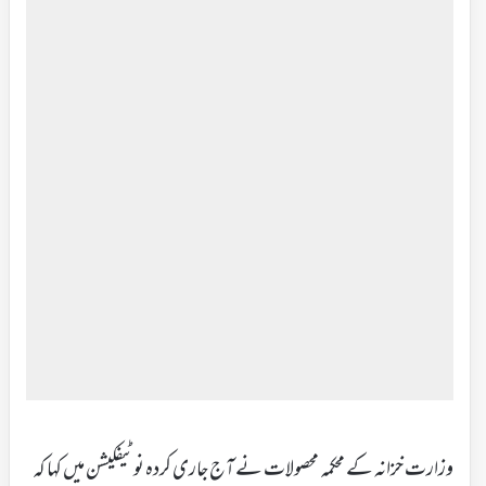
وزارت خزانہ کے محکمہ محصولات نے آج جاری کردہ نوٹیفکیشن میں کہا کہ