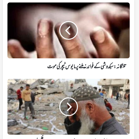
تلنگانہ:
سبکدوشی
کے
فوائد
نہ
ملنے
پر
مایوس
ٹیچر
کی
تلنگانہ: سبکدوشی کے فوائد نہ ملنے پر مایوس ٹیچر کی موت
موت
غزہ
میں
اسرائیلی
مظالم
جاری،
صحافیوں
سمیت
مزید
50