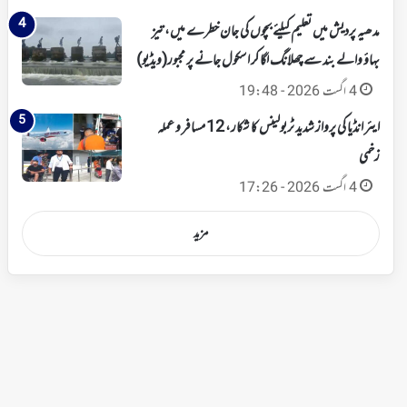
مدھیہ پردیش میں تعلیم کیلئے بچوں کی جان خطرے میں، تیز
بہاؤ والے بند سے چھلانگ لگا کر اسکول جانے پر مجبور(ویڈیو)
4 اگست 2026 - 19:48
ایئر انڈیا کی پرواز شدید ٹربولینس کا شکار، 12 مسافر و عملہ
زخمی
4 اگست 2026 - 17:26
مزید