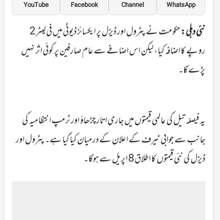
YouTube
Facebook
Channel
WhatsApp
نئی دہلی:
حکومت نے پٹرول اور ڈیزل پر ایکسائز ڈیوٹی میں فی لیٹر 2
روپے کا اضافہ کیا، لیکن اس اضافے سے عام صارفین پر کوئی اثر نہیں
پڑے گا۔
یہ فیصلہ تیل کی عالمی قیمتوں میں جاری اتار چڑھاؤ اور ٹرمپ انتظامیہ کی
جانب سے جوابی ٹیرف کے اعلان کے درمیان کیا گیا ہے۔ پٹرول اور
ڈیزل کی نئی قیمتوں کا اطلاق 8 اپریل سے ہوگا۔