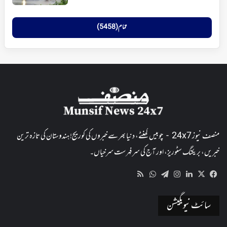
تمام (5458)
منصف نیوز 24x7 - چوبیس گھنٹے، دنیا بھر سے خبروں کی کوریج! ہندوستان کی تازہ ترین
خبریں، بریکنگ سٹوریز، اور آج کی سرفہرست سرخیاں۔
WhatsApp
RSS
Telegram
Instagram
LinkedIn
Facebook
X
سائٹ نیویگیشن