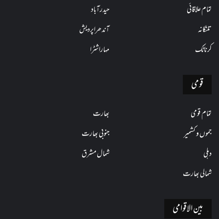
تمام علاقائی
حیدرآباد
تلنگانہ
آندھراپردیش
کرناٹک
مہاراشٹرا
قومی
تمام قومی
بھارت
جموں و کشمیر
جنوبی بھارت
دہلی
شمال مشرق
شمالی بھارت
بین الاقوامی