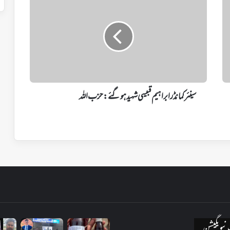
کمانڈر
ابراہیم
قبیسی
شہید
ہوگئے:حزب
اللہ
سینئر کمانڈر ابراہیم قبیسی شہید ہوگئے:حزب اللہ
یویگیشن