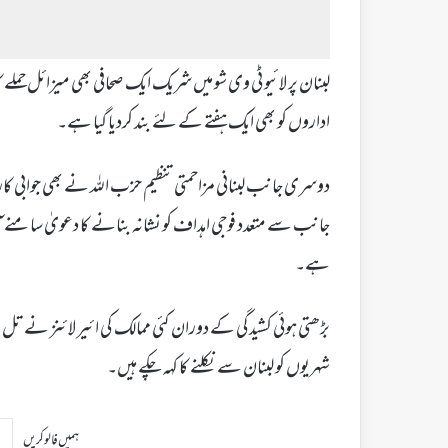
لبنان پر لائیو ٹی وی شو میں شریک ایک صحافی بھی میزائل حملے 
اداروں کو بھی ایک ہفتے کے لئے بند کردیا گیا ہے۔
دوسری جانب لبنانی مزاحمتی تنظیم حزب اللہ نے بھی جوابی ک
جانب سے متعدد فوجی اہداف کو نشانہ بنانے کا دعویٰ سامنے آرہا
ہے۔
بڑھتی ہوئی کشیدگی کے دوران کئی ممالک کی ائیر لائنز نے تل ا
شہریوں کو لبنان سے نکلنے کا کہہ چکے ہیں۔
ہمیں فالو کریں