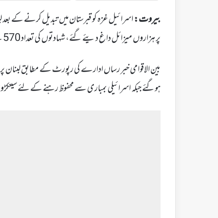
بیروت:
اسرائیل غزہ کو قبرستان میں تبدیل کرنے کے بعد لبن
پر ہزاروں میزائل داغ دیئے گئے، شہادتوں کی تعداد 570 سے تجاوز کرگئی، 2 ہزار سے زائد زخمی ہوچکے۔
بین الاقوامی خبر رساں ادارے کی رپورٹ کے مطابق لبنان پر کئے
ہوگئے جبکہ اسرائیلی بمباری سے محفوظ رہنے کے لئے سینکڑو