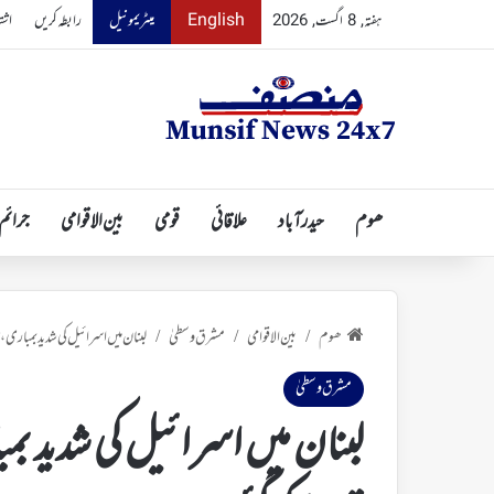
English
میٹریمونیل
رابطہ کریں
اشت
ہفتہ, 8 اگست, 2026
ھوم
حیدرآباد
علاقائی
قومی
بین الاقوامی
جرائم
ھوم
بین الاقوامی
مشرق وسطیٰ
لبنان میں اسرائیل کی شدید بمباری، شہداء کی تعداد 
/
/
/
مشرق وسطیٰ