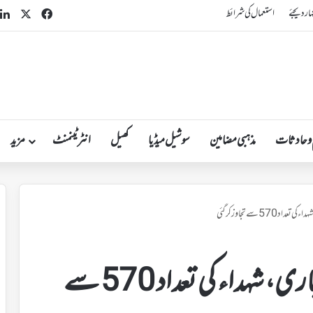
n
acebook
X
ہار دیجئے
استعمال کی شرائط
 و حادثات
مذہبی مضامین
سوشیل میڈیا
کھیل
انٹرٹینمنٹ
مزید
570 سے تجاوز کرگئی
لبنان میں اسرائیل کی شدید بمباری، شہداء کی تعداد 570 سے