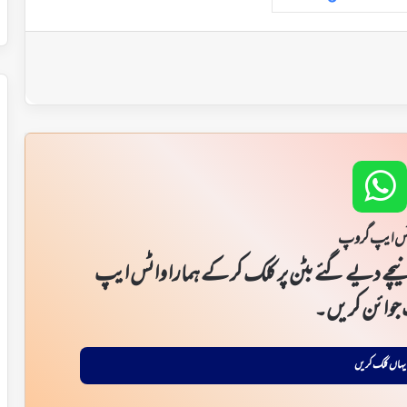
س ایپ گروپ
یچے دیے گئے بٹن پر کلک کر کے ہمارا واٹس ایپ
جوائن کریں۔
یہاں کلک کریں