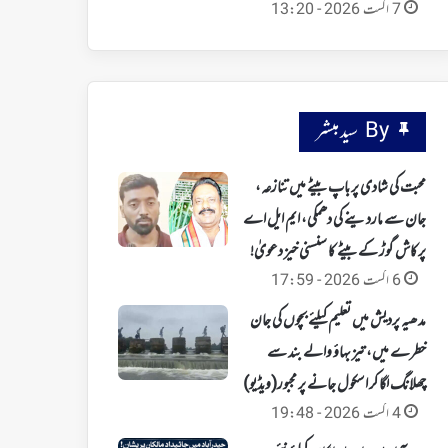
7 اگست 2026 - 13:20
By سید مبشر
محبت کی شادی پر باپ بیٹے میں تنازعہ،
جان سے ماردینے کی دھمکی، ایم ایل اے
پرکاش گوڑ کے بیٹے کا سنسنی خیز دعویٰ!
6 اگست 2026 - 17:59
مدھیہ پردیش میں تعلیم کیلئے بچوں کی جان
خطرے میں، تیز بہاؤ والے بند سے
چھلانگ لگا کر اسکول جانے پر مجبور(ویڈیو)
4 اگست 2026 - 19:48