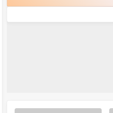
سینئر