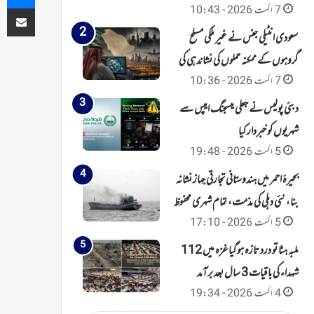
ای میل کے ذریعہ شیئر کریں
7 اگست 2026 - 10:43
سعودی انٹیلی جنس نے غیر ملکی مسلح
گروہوں کے ممکنہ حملوں کی نشاندہی کی
7 اگست 2026 - 10:36
دبئی پولیس نے جعلی میسجنگ ایپس سے
شہریوں کو خبردار کیا
5 اگست 2026 - 19:48
بحیرۂ احمر میں ہندوستانی تجارتی جہاز نشانہ
بنا، نئی دہلی کی مذمت، تمام شہری محفوظ
5 اگست 2026 - 17:10
ملبہ ہٹا تو درد تازہ ہوگیا غزہ میں 112
شہداء کی باقیات 3 سال بعد برآمد
4 اگست 2026 - 19:34