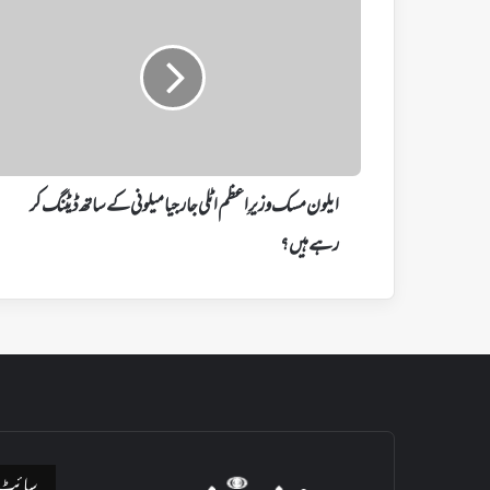
مسک
وزیرِاعظم
اٹلی
جارجیا
میلونی
کے
ساتھ
ڈیٹنگ
کر
ایلون مسک وزیرِاعظم اٹلی جارجیا میلونی کے ساتھ ڈیٹنگ کر
رہے
ہیں؟
رہے ہیں؟
سائٹ ن