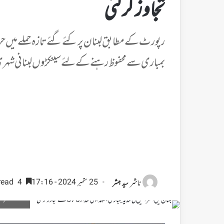
تجاوز کرگئی
رپورٹ کے مطابق لبنان پر کئے گئے تازہ حملے میں حزب 
بمباری سے محفوظ رہنے کے لئے سینکڑوں لبنانی شہر
ناشر
25 ستمبر 2024 - 17:16
4 minutes read
سید مبشر
اسرائی