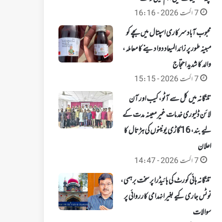
7 اگست 2026 - 16:16
محبوب آباد سرکاری اسپتال میں بچے کو
مبینہ طور پر زائد المیعاد دوا دینے کا معاملہ،
والد کا شدید احتجاج
7 اگست 2026 - 15:15
تلنگانہ میں کل سے آٹو، کیب اور آن
لائن ڈلیوری خدمات غیر معینہ مدت کے
لیے بند، 16 گاڑی یونینوں کی ہڑتال کا
اعلان
7 اگست 2026 - 14:47
تلنگانہ ہائی کورٹ کی ہائیڈرا پر سخت برہمی،
نوٹس جاری کیے بغیر انہدامی کارروائی پر
سوالات