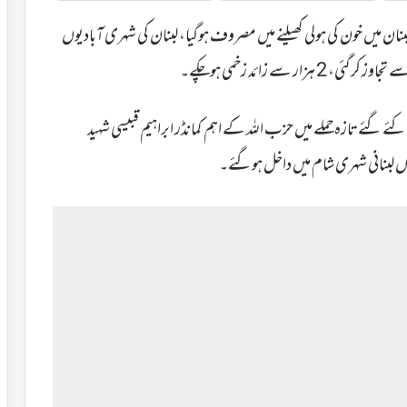
ان میں خون کی ہولی کھیلنے میں مصروف ہوگیا، لبنان کی شہری آبادیوں
 گئے تازہ حملے میں حزب اللہ کے اہم کمانڈر ابراہیم قبیسی شہید
ں لبنانی شہری شام میں داخل ہوگئے۔