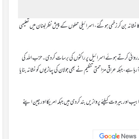
کا نشانہ بن کر زخمی ہوگئے، اسرائیلی حملوں کے پیش نظر لبنان میں تعلیمی
ارروائی کرتے ہوئے اسرائیل پر راکٹوں کی برسات کردی۔حزب اللہ کی
 ہے، جبکہ عراقی مزاحمتی تنظیم نے بھی جولان کی پہاڑیوں کو نشانہ بنایا
بیب اور بیروت کیلئے پروازیں بند کردی ہیں جبکہ امریکا اور چین اپنے