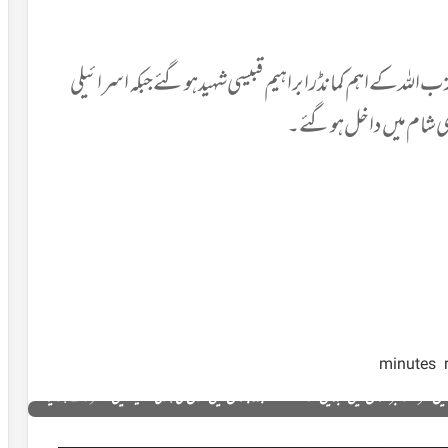
اللہ کے اہم کمانڈر ابراہیم قبیسی شہید ہوگئے جبکہ اسرائیلی
ی شام میں داخل ہوگئے۔
ل غزہ کو قبرستان میں تبدیل کرنے کے بعد لبنان میں خون کی ہولی کھیلنے میں مصروف ہوگیا۔