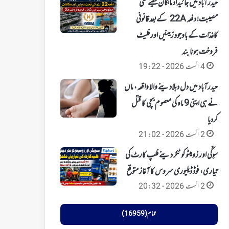
حیدرآباد میں جائیداد مالکان کیلئے نئی
مصیبت! دفعہ 22A کےبعد قانونی
کاغذات کے باوجود زمینیں اور فلیٹ
فروخت ہونا بند
4 اگست 2026 - 19:22
حیدرآباد میں دل دہلادینے والا واقعہ، ماں
نے ہی اپنی 9 ماہ کی معصوم بچی کا قتل
کردیا
2 اگست 2026 - 21:02
سوِگّی اور زومیٹو کو ٹکر دینے فلپ کارٹ کی
تیاری، فوڈ ڈیلیوری سروس کا آغاز متوقع
2 اگست 2026 - 20:32
تمام (16959)