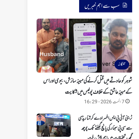
سب سے اہم خبریں
تلنگانہ
شوہر کو حادثے میں قتل کرنے کی مبینہ سازش، بیوی اور اس
کے مبینہ عاشق کے خلاف پولیس میں شکایت
7 اگست 2026 - 16:29
ٹرینی آئی پی ایس افسر ادے کرشنا ریڈی
سے سی پی سجنار کی پانچ گھنٹے تک پوچھ
گچھ، تحقیقات میں اہم پیش رفت