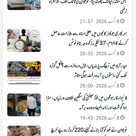
گیس سلنڈر اچانک پھٹ پڑا، نوجوان کی ٹانگ الگ، 3 افراد
زخمی
8 اگست 2026 - 21:57
سرکاری جونیئر کالجوں میں جعلی اسناد سے ملازمت حاصل
کرنے کا الزام، 37 لیکچررز کو وجہ بتاؤ نوٹس
8 اگست 2026 - 20:32
حیدرآباد میں ٹریفک پابندیاں، لال دروازہ سے چِلکَل گوڑہ
تک کئی راستوں پر آمدورفت ہوگی متاثر
8 اگست 2026 - 20:00
فائیو اسٹار ہوٹلوں میں فوڈ سیفٹی کی سنگین خلاف ورزیاں، سڑا
ہوا گوشت اور زائد المیعاد دودھ برآمد
8 اگست 2026 - 19:43
نوجوان نے خود کو کتا بنانے کیلئے 220 کروڑ روپے خرچ