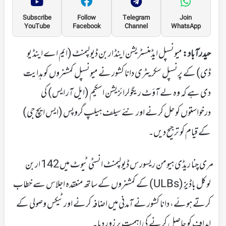
Subscribe
Follow
Telegram
Join
YouTube
Facebook
Channel
WhatsApp
حیدرآباد:
میونسپل ایڈمنسٹریشن اینڈ اربن ڈیولپمنٹ (ایم اے اینڈ یو
ڈی) کے پرنسپل سکریٹری دانا کشور نے میونسپل کمشنروں کو ہدایت
دی ہے کہ وہ لے آؤٹ ریگولرائزیشن اسکیم (ایل آر ایس) کی
درخواستوں کو حل کرنے اور نئے سیلف ہیلپ گروپس (ایس ایچ جی)
کے قیام کو ترجیح دیں۔
مری چنا ریڈی ہیومن ریسورس ڈیولپمنٹ انسٹی ٹیوٹ میں 142 اربن
لوکل باڈیز (ULBs) کے کمشنروں کے ساتھ منعقدہ اجلاس سے خطاب
کرتے ہوئے، دانا کشور نے آمدنی میں اضافہ کرنے اور ٹیکس وصولی کے
اہداف کو حاصل کرنے کی اہمیت پر زور دیا۔