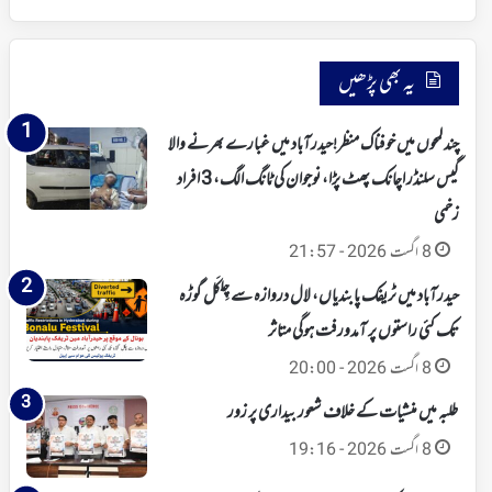
یہ بھی پڑھیں
چند لمحوں میں خوفناک منظر!حیدرآباد میں غبارے بھرنے والا
گیس سلنڈر اچانک پھٹ پڑا، نوجوان کی ٹانگ الگ، 3 افراد
زخمی
8 اگست 2026 - 21:57
حیدرآباد میں ٹریفک پابندیاں، لال دروازہ سے چِلکَل گوڑہ
تک کئی راستوں پر آمدورفت ہوگی متاثر
8 اگست 2026 - 20:00
طلبہ میں منشیات کے خلاف شعور بیداری پر زور
8 اگست 2026 - 19:16