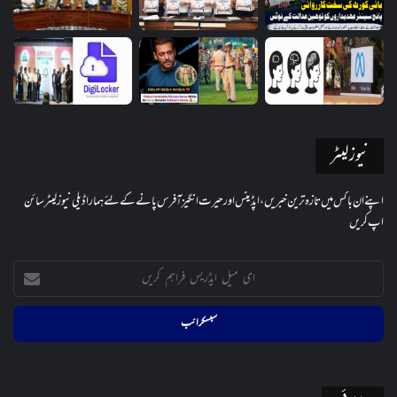
نیوز لیٹر
اپنے ان باکس میں تازہ ترین خبریں، اپڈیٹس اور حیرت انگیز آفرس پانے کے لئے ہمارا ڈیلی نیوز لیٹر سائن
اپ کریں
ای
میل
ایڈریس
فراہم
کریں