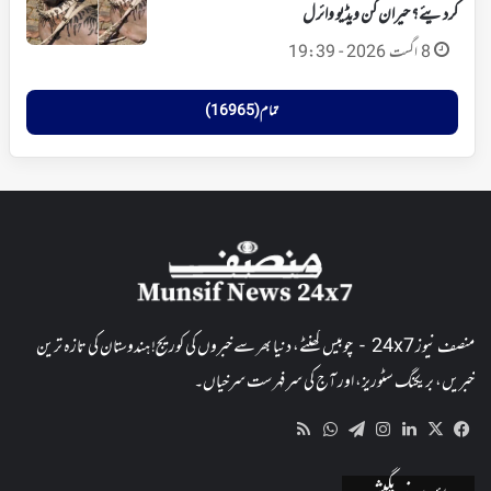
کردیئے؟ حیران کن ویڈیو وائرل
8 اگست 2026 - 19:39
تمام (16965)
منصف نیوز 24x7 - چوبیس گھنٹے، دنیا بھر سے خبروں کی کوریج! ہندوستان کی تازہ ترین
خبریں، بریکنگ سٹوریز، اور آج کی سرفہرست سرخیاں۔
WhatsApp
RSS
Telegram
Instagram
LinkedIn
Facebook
X