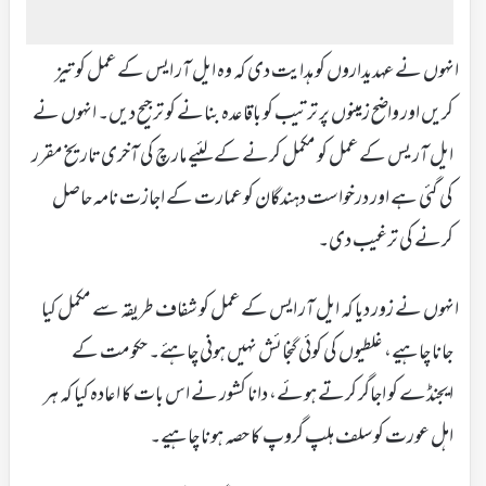
انہوں نے عہدیداروں کو ہدایت دی کہ وہ ایل آر ایس کے عمل کو تیز
کریں اور واضح زمینوں پر ترتیب کو باقاعدہ بنانے کو ترجیح دیں۔ انہوں نے
ایل آر یس کے عمل کو مکمل کرنے کے لئیے مارچ کی آخری تاریخ مقرر
کی گئی ہے اور درخواست دہندگان کو عمارت کے اجازت نامہ حاصل
کرنے کی ترغیب دی۔
انہوں نے زور دیا کہ ایل آر ایس کے عمل کو شفاف طریقہ سے مکمل کیا
جانا چاہیے، غلطیوں کی کوئی گنجائش نہیں ہونی چاہئے۔ حکومت کے
ایجنڈے کو اجاگر کرتے ہوئے، دانا کشور نے اس بات کا اعادہ کیا کہ ہر
اہل عورت کو سلف ہلپ گروپ کا حصہ ہونا چاہیے۔