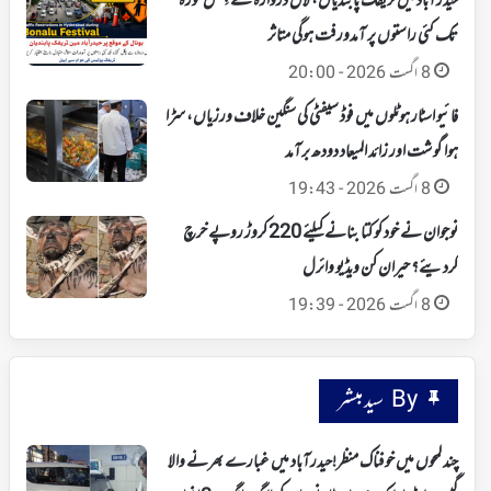
حیدرآباد میں ٹریفک پابندیاں، لال دروازہ سے چِلکَل گوڑہ
تک کئی راستوں پر آمدورفت ہوگی متاثر
8 اگست 2026 - 20:00
فائیو اسٹار ہوٹلوں میں فوڈ سیفٹی کی سنگین خلاف ورزیاں، سڑا
ہوا گوشت اور زائد المیعاد دودھ برآمد
8 اگست 2026 - 19:43
نوجوان نے خود کو کتا بنانے کیلئے 220 کروڑ روپے خرچ
کردیئے؟ حیران کن ویڈیو وائرل
8 اگست 2026 - 19:39
By سید مبشر
چند لمحوں میں خوفناک منظر!حیدرآباد میں غبارے بھرنے والا