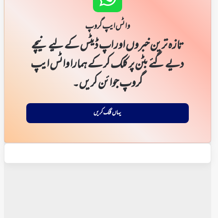
واٹس ایپ گروپ
تازہ ترین خبروں اور اپ ڈیٹس کے لیے نیچے
دیے گئے بٹن پر کلک کر کے ہمارا واٹس ایپ
گروپ جوائن کریں۔
یہاں کلک کریں