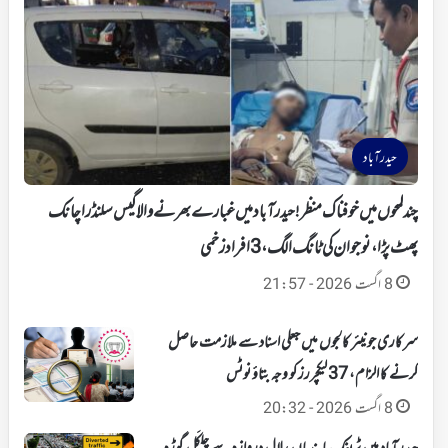
حیدرآباد
چند لمحوں میں خوفناک منظر!حیدرآباد میں غبارے بھرنے والا گیس سلنڈر اچانک
پھٹ پڑا، نوجوان کی ٹانگ الگ، 3 افراد زخمی
8 اگست 2026 - 21:57
سرکاری جونیئر کالجوں میں جعلی اسناد سے ملازمت حاصل
کرنے کا الزام، 37 لیکچررز کو وجہ بتاؤ نوٹس
8 اگست 2026 - 20:32