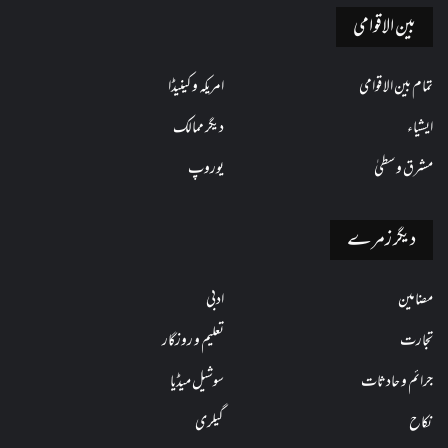
بین الاقوامی
تمام بین الاقوامی
امریکہ و کینیڈا
ایشیاء
دیگر ممالک
مشرق وسطیٰ
یوروپ
دیگر زمرے
مضامین
ادبی
تجارت
تعلیم و روزگار
جرائم و حادثات
سوشیل میڈیا
نکاح
گیلری