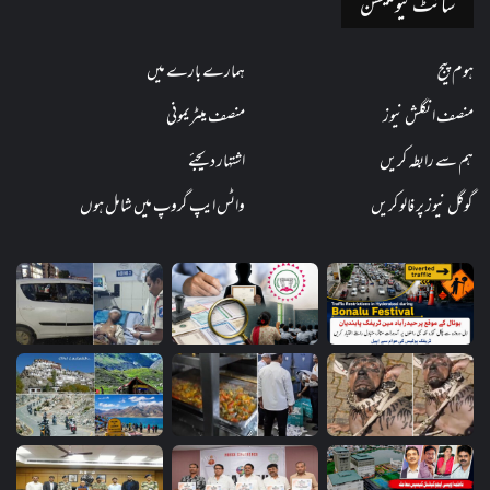
سائٹ نیویگیشن
ہوم پیج
ہمارے بارے میں
منصف انگلش نیوز
منصف میٹریمونی
ہم سے رابطہ کریں
اشتہار دیجئے
گوگل نیوز پر فالو کریں
واٹس ایپ گروپ میں شامل ہوں