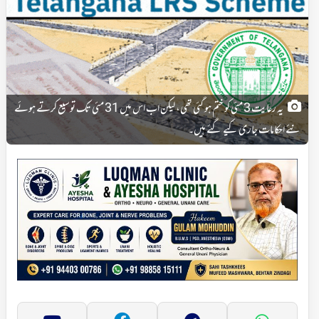
یہ رعایت 3 مئی کو ختم ہو گئی تھی، لیکن اب اس میں 31 مئی تک توسیع کرتے ہوئے
نئے احکامات جاری کیے گئے ہیں۔