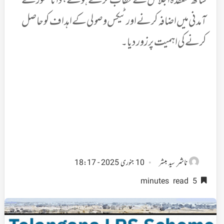
ساتھ منعقدہ اجلاس سے خطاب کرتے ہوئے، دانا کشور نے
آمدنی میں اضافہ کرنے اور ٹیکس وصولی کے اہداف کو حاصل
کرنے کی اہمیت پر زور دیا۔
ناشر
سید مبشر
10 جنوری 2025 - 18:17
5 minutes read