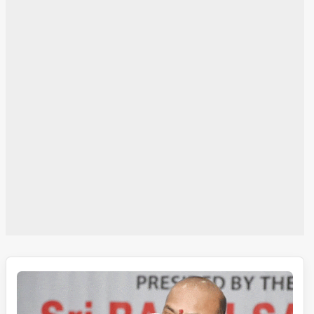
آروگیہ
شری
اور