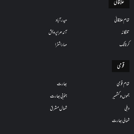
علاقائی
تمام علاقائی
حیدرآباد
تلنگانہ
آندھراپردیش
کرناٹک
مہاراشٹرا
قومی
تمام قومی
بھارت
جموں و کشمیر
جنوبی بھارت
دہلی
شمال مشرق
شمالی بھارت