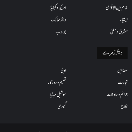
تمام بین الاقوامی
امریکہ و کینیڈا
ایشیاء
دیگر ممالک
مشرق وسطیٰ
یوروپ
دیگر زمرے
مضامین
ادبی
تجارت
تعلیم و روزگار
جرائم و حادثات
سوشیل میڈیا
نکاح
گیلری