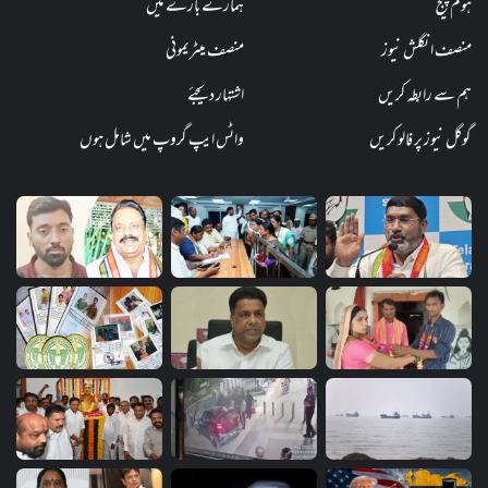
ہوم پیج
ہمارے بارے میں
منصف انگلش نیوز
منصف میٹریمونی
ہم سے رابطہ کریں
اشتہار دیجئے
گوگل نیوز پر فالو کریں
واٹس ایپ گروپ میں شامل ہوں