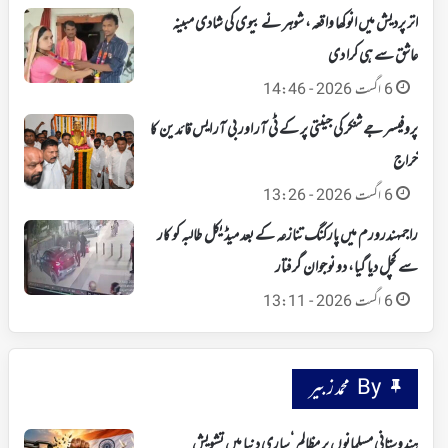
اتر پردیش میں انوکھا واقعہ، شوہر نے بیوی کی شادی مبینہ
عاشق سے ہی کرا دی
6 اگست 2026 - 14:46
پروفیسر جے شنکر کی جینتی پر کے ٹی آر اور بی آر ایس قائدین کا
خراج
6 اگست 2026 - 13:26
راجمہندرورم میں پارکنگ تنازعہ کے بعد میڈیکل طالبہ کو کار
سے کچل دیا گیا، دو نوجوان گرفتار
6 اگست 2026 - 13:11
By محمد زبیر
ہندوستانی مسلمانوں پر مظالم ‘ساری دنیا میں تشویش