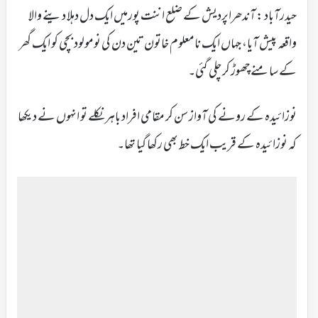
حیدرآباد : آندھراپردیش کے ضلع اننت پورمیں ایک دل دہلا دینے والا
واقعہ پیش آیا، جہاں ایک نامعلوم خاتون تین دن کی نومولود بچی کو ایک گھر
کے سامنے چھوڑ کر چلی گئی۔
نوزائیدہ کے رونے کی آواز سن کر مقامی افراد باہر نکلے تو انہوں نے دیکھا
کہ نوزائیدہ کے قریب ایک خط بھی رکھا گیا تھا۔