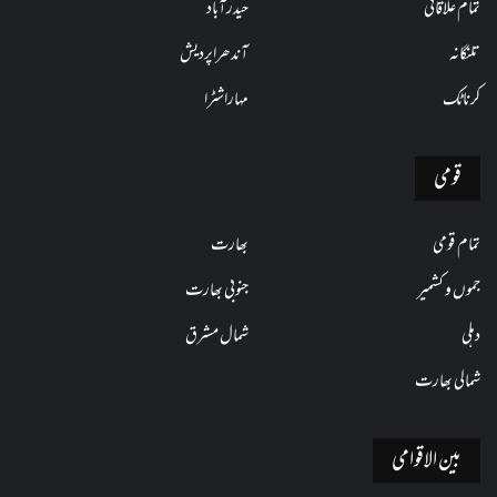
تمام علاقائی
حیدرآباد
تلنگانہ
آندھراپردیش
کرناٹک
مہاراشٹرا
قومی
تمام قومی
بھارت
جموں و کشمیر
جنوبی بھارت
دہلی
شمال مشرق
شمالی بھارت
بین الاقوامی