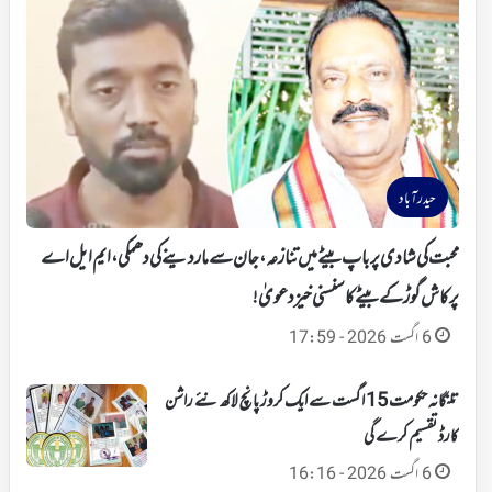
حیدرآباد
محبت کی شادی پر باپ بیٹے میں تنازعہ، جان سے ماردینے کی دھمکی، ایم ایل اے
پرکاش گوڑ کے بیٹے کا سنسنی خیز دعویٰ!
6 اگست 2026 - 17:59
تلنگانہ حکومت 15 اگست سے ایک کروڑ پانچ لاکھ نئے راشن
کارڈ تقسیم کرے گی
6 اگست 2026 - 16:16