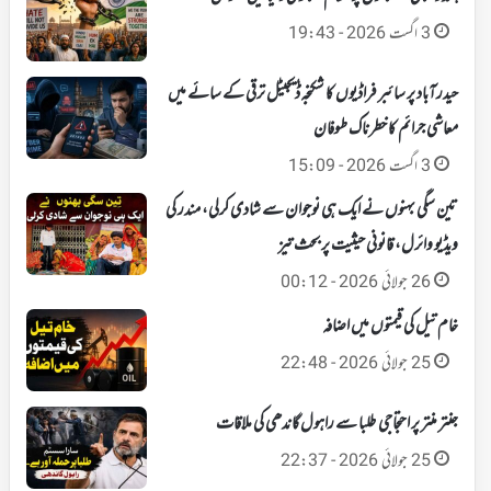
3 اگست 2026 - 19:43
حیدرآباد پر سائبر فراڈیوں کا شکنجہ‘ ڈیجیٹل ترقی کے سائے میں
معاشی جرائم کا خطرناک طوفان
3 اگست 2026 - 15:09
تین سگی بہنوں نے ایک ہی نوجوان سے شادی کرلی، مندر کی
ویڈیو وائرل، قانونی حیثیت پر بحث تیز
26 جولائی 2026 - 00:12
خام تیل کی قیمتوں میں اضافہ
25 جولائی 2026 - 22:48
جنتر منتر پر احتجاجی طلبا سے راہول گاندھی کی ملاقات
25 جولائی 2026 - 22:37