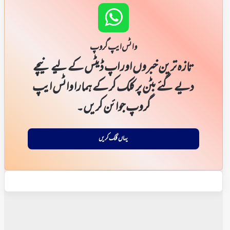
واٹس ایپ گروپ
تازہ ترین خبروں اور اپ ڈیٹس کے لیے نیچے
دیے گئے بٹن پر کلک کر کے ہمارا واٹس ایپ
گروپ جوائن کریں۔
یہاں کلک کریں