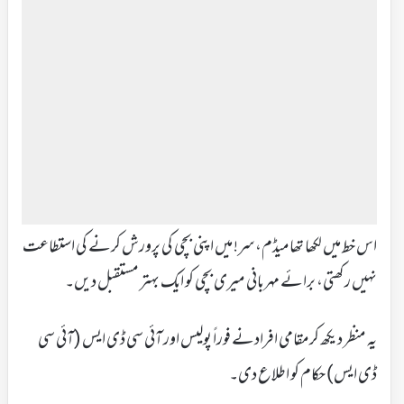
اس خط میں لکھا تھامیڈم، سر! میں اپنی بچی کی پرورش کرنے کی استطاعت
نہیں رکھتی، برائے مہربانی میری بچی کو ایک بہتر مستقبل دیں۔
یہ منظر دیکھ کرمقامی افرادنے فوراً پولیس اور آئی سی ڈی ایس (آئی سی
ڈی ایس) حکام کو اطلاع دی۔