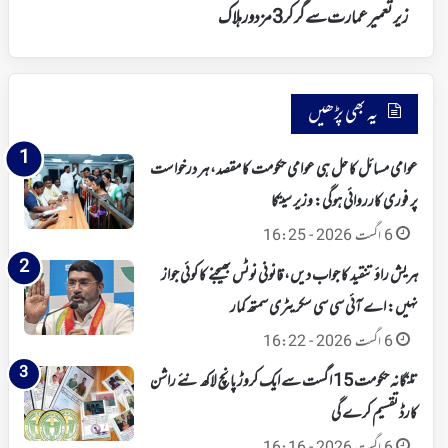
زیر تعمیر عمارت سے گرکر 3مزدور ہلاک
یہ بھی پڑھیں
عوامی مسائل کا حل ہی عوامی حکومت کا مقصد، ہر درخواست
پر فوری کارروائی ہوگی: وزیر سیتکا
6 اگست 2026 - 16:25
ہریش راؤ تنقید کا جواب دیں، قانونی نوٹس بھیجنے کا کوئی جواز
نہیں: اے آئی سی سی سکریٹری سمتھ کمار
6 اگست 2026 - 16:22
تلنگانہ حکومت 15 اگست سے ایک کروڑ پانچ لاکھ نئے راشن
کارڈ تقسیم کرے گی