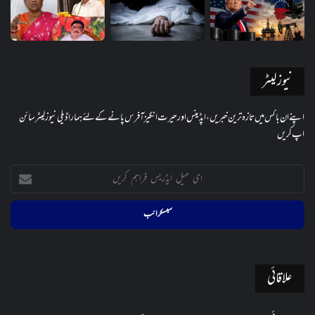
نیوز لیٹر
اپنے ان باکس میں تازہ ترین خبریں، اپڈیٹس اور حیرت انگیز آفرس پانے کے لئے ہمارا ڈیلی نیوز لیٹر سائن
اپ کریں
ای
میل
ایڈریس
فراہم
کریں
علاقائی