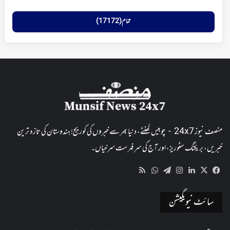
تمام (17172)
منصف نیوز 24x7 - چوبیس گھنٹے، دنیا بھر سے خبروں کی کوریج! ہندوستان کی تازہ ترین
خبریں، بریکنگ سٹوریز، اور آج کی سرفہرست سرخیاں۔
WhatsApp
RSS
Telegram
Instagram
LinkedIn
Facebook
X
سائٹ نیویگیشن