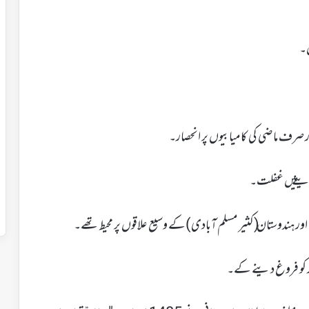
ن۔
ر صرف ماضی کی کامیابیوں پر انحصار۔
ینے میں غفلت۔
یا اور ہندوستان (کثیر مسلم آبادی)کے وسیع علاقوں پر محیط تھے۔
کر کو فروغ دینے کے۔