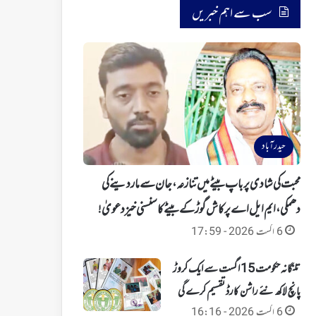
سب سے اہم خبریں
حیدرآباد
محبت کی شادی پر باپ بیٹے میں تنازعہ، جان سے ماردینے کی
دھمکی، ایم ایل اے پرکاش گوڑ کے بیٹے کا سنسنی خیز دعویٰ!
6 اگست 2026 - 17:59
تلنگانہ حکومت 15 اگست سے ایک کروڑ
پانچ لاکھ نئے راشن کارڈ تقسیم کرے گی
6 اگست 2026 - 16:16