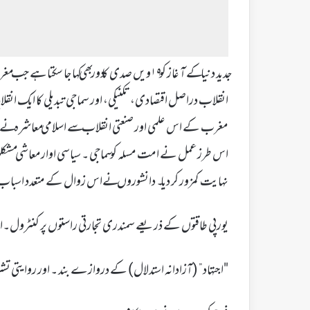
جدید دنیا کے آ غاز کو ۱۹ویں صدی کا دور بھی کہا 
انقلاب دراصل اقتصادی، تکنیکی، اور سماجی تبدیلی کا ایک انقلا
مغرب کے اس علمی اور صنعتی انقلاب سے اسلامی معاشرہ نے دوری 
اس طرز عمل نے امت مسلہ کو سماجی ۔ سیاسی اوارمعاشی مشکلوں 
نہایت کمزور کر دیا ۔ دانشوروں نےاس زوال کے متعدد اسبا
یورپی طاقتوں کے ذریعے سمندری تجارتی راستوں پر کنٹرول۔اسل
"اجتہاد” (آزادانہ استدلال) کے دروازے بند ۔ اور روایتی تش