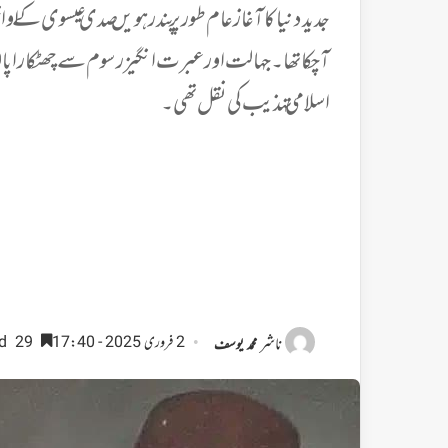
جدید دنیا کا آغاز عام طور پر پندرہویں صدی عیسوی کے 
آچکا تھا۔جہالت اور عبرت انگیز رسوم سے چھٹکارا پا لیا
اسلامی تہذیب کی نقل تھی۔
ناشر
2 فروری 2025 - 17:40
29 minutes read
محمد یوسف