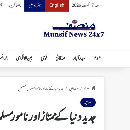
English
میٹریمونیل
رابطہ کریں
اشت
جمعہ, 7 اگست, 2026
ھوم
حیدرآباد
علاقائی
قومی
بین الاقوامی
جرائم
ھوم
مضامین
جدید دنیا کے ممتاز اور نامور مسلمان مصلحین
/
/
مضامین
جدید دنیا کے ممتاز اور نامور م