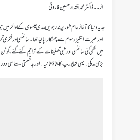
از۔۔ ڈاکٹر محمد اقتدار حسین فاروقی
جدید دنیا کا آغاز عام طور پر پندرہویں صدی عیسوی کے اواخر م
اور عبرت انگیز رسوم سے چھٹکارا پا لیا تھا۔ سائنسی اور فکری 
میں لکھی گئی سائنسی اور طبی تصنیفات کے تراجم کئے گئے۔ گوٹن
بڑی مدد کی۔یہی تھا یورپ کا نشاۃ ثانیہ۔اور بدقسمتی سے اسی دو