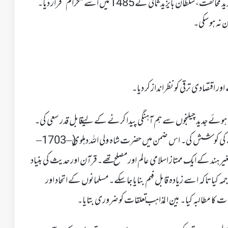
پندرہویں صدی کے آخر میںپرنٹنگ پریس کے استعمال کی شدید مخالفت، سلطان بایزید ثانی نے 1485 میں اسے "حرام” قرار دیا۔
ن نہ ہو سکی۔
تصادی ترقی کو نظرانداز کر دیا۔
تے ہوئے جدید چیلنجوں سے ہم آہنگی پیدا کرنے کے لیے قابل قدر سعی کی۔
جدید زمانہ کا مقابلہ کرنے اور مسلم معاشروں کو زوال سے نمٹنے کی کوشش کی۔ اس ضمن میں حضرت شاہ ولی اللہ دہلوی ( –1703–
برصغیر ہند کے ایک ممتاز اسلامی عالم اورمصلح تھے۔قرآن اور حدیث کی بنیاد
مہ کیا تاکہ اسے زیادہ قابل فہم بنایا جا سکے۔مسلمانوں کے اتحاد اور
 کا مطالبہ کیا۔ بین ا لمذاہب تعلقات کو ضروری بتایا۔