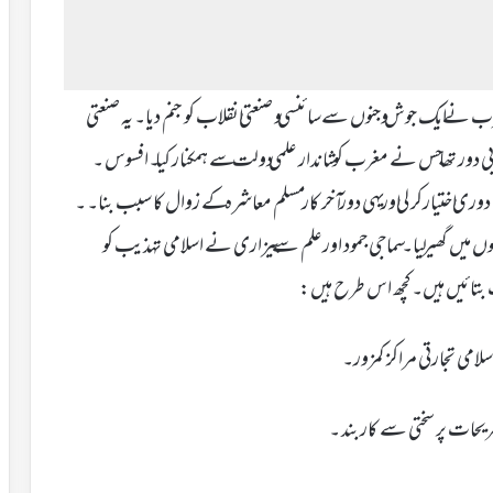
جا سکتاہے جب مغرب نے ایک جوش وجنوں سےسائنسی و صنعتی انقلاب کو جنم دیا۔ یہ صنعتی
بی دور تھا جس نے مغرب کو شاندار علمی دولت سے ہمکنار کیا ۔افسوس ۔
اختیارکر لی اور یہی دور آخر کار مسلم معاشرہ کے زوال کا سبب بنا۔ ۔
میں گھیر لیا۔ سماجی جمود اورعلم سے بیزاری نے اسلامی تہذیب کو
ب بتائیں ہیں۔کچھ اس طرح ہیں:
امی تجارتی مراکز کمزور۔
ریحات پر سختی سے کاربند ۔