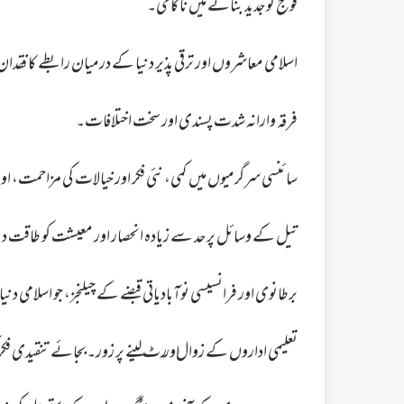
فوج کو جدید بنانے میں ناکامی۔
اسلامی معاشروں اور ترقی پذیر دنیا کے درمیان رابطے کا فقدا
فرقہ وارانہ شدت پسندی اور سخت اختلافات۔
سائنسی سرگرمیوں میں کمی، نئی فکر اور خیالات کی مزاحمت، او
تیل کے وسائل پر حد سے زیادہ انحصار اور معیشت کو طاقت د
برطانوی اور فرانسیسی نوآبادیاتی قبضے کے چیلنجز، جو اسلامی دن
تعلیمی اداروں کے زوال اور رٹ لینے پر زور۔بجائے تنقیدی ف