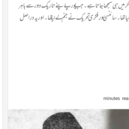
اواخر میں ہی سمجھا جاتا ہے ۔جب یورپ اپنے تاریک دور سے باہر
 تھا۔ سائنسی اور فکری تحریک نے جنم لے لیا تھا۔اور یہ دراصل