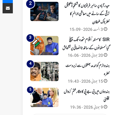
ای میل کے ذریعہ شیئر کریں
حیدرآباد پر سائبر فراڈیوں کا شکنجہ‘ ڈیجیٹل
ترقی کے سائے میں معاشی جرائم کا
خطرناک طوفان
3 اگست 2026 - 15:09
SIR کا مسئلہ‘ اقوام متحدہ تک پہنچ
گیا‘مسلمانوں کے ساتھ نا انصافی پر تشویش
20 جولائی 2026 - 16:06
ہندو ازم کو اندھ بھکتوں سے زبردست
خطرہ
15 جولائی 2026 - 19:43
ہندوؤں میں بی جے پی کا وقار ختم‘ زوال
یقینی
9 جولائی 2026 - 19:36