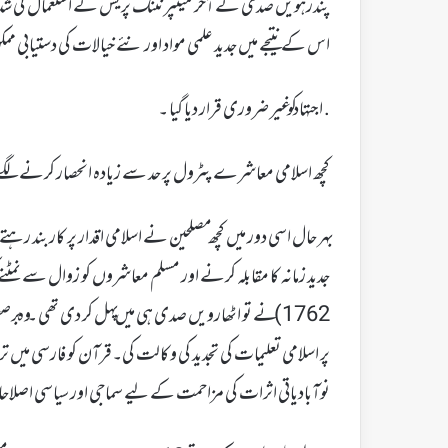
اس کے نتیجے میں جدید علمی مواد اور نئے خیالات کی دستیابی ممک
. اجتہاد کو غیر ضروری قرار دیا گیا ۔
کچھ اسلامی معاشرے پٹرول پر حد سے زیادہ انحصار کرنے لگے اور اق
بہر حال اسی دور میں کچھ مصلحین نے اسلامی اقدار پر کاربند رہ
1762) نے تو اٹھارویں صدی ہی میں پہل کر دی تھی ۔ وہ 
پر اسلامی تعلیمات کی تجدید کی وکالت کی۔قرآن کو فارسی میں ترج
نوآبادیاتی اثرات کی مزاحمت کے لیے سماجی اور سیاسی اصلاحات