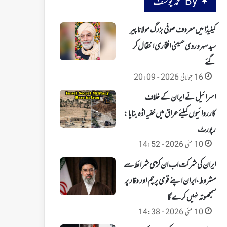
By محمد یوسف
کینیڈا میں معروف صوفی بزرگ مولانا پیر
سید سہروردی حسینی افتخاری انتقال کر
گئے
16 جولائی 2026 - 20:09
اسرائیل نے ایران کے خلاف
کارروائیوں کیلئے عراق میں خفیہ اڈہ بنایا :
رپورٹ
10 مئی 2026 - 14:52
ایران کی شرکت اب ان کڑی شرائط سے
مشروط،ایران اپنے قومی پرچم اور وقار پر
سمجھوتہ نہیں کرے گا
10 مئی 2026 - 14:38