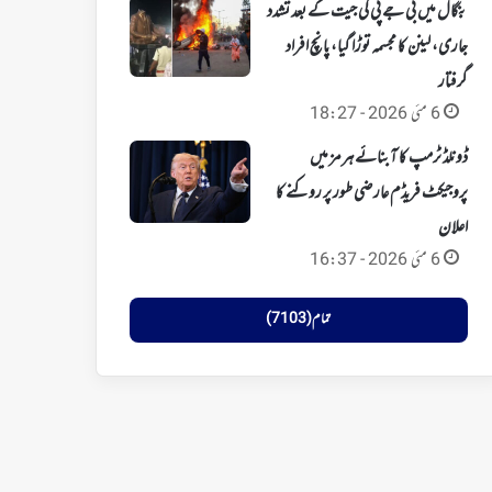
بنگال میں بی جے پی کی جیت کے بعد تشدد
جاری، لینن کا مجسمہ توڑا گیا، پانچ افراد
گرفتار
6 مئی 2026 - 18:27
ڈونلڈ ٹرمپ کا آبنائے ہرمز میں
پروجیکٹ فریڈم عارضی طور پر روکنے کا
اعلان
6 مئی 2026 - 16:37
تمام (7103)