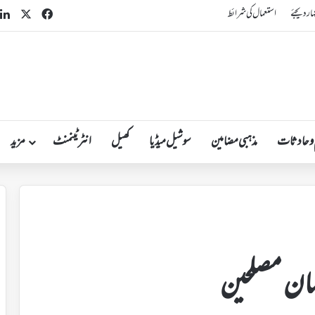
n
acebook
X
ہار دیجئے
استعمال کی شرائط
 و حادثات
مذہبی مضامین
سوشیل میڈیا
کھیل
انٹرٹینمنٹ
مزید
سلمان مصلحین