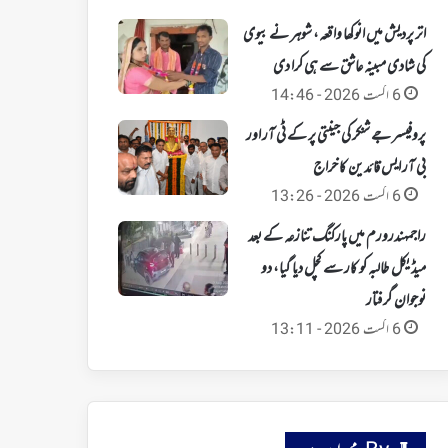
اتر پردیش میں انوکھا واقعہ، شوہر نے بیوی
کی شادی مبینہ عاشق سے ہی کرا دی
6 اگست 2026 - 14:46
پروفیسر جے شنکر کی جینتی پر کے ٹی آر اور
بی آر ایس قائدین کا خراج
6 اگست 2026 - 13:26
راجمہندرورم میں پارکنگ تنازعہ کے بعد
میڈیکل طالبہ کو کار سے کچل دیا گیا، دو
نوجوان گرفتار
6 اگست 2026 - 13:11