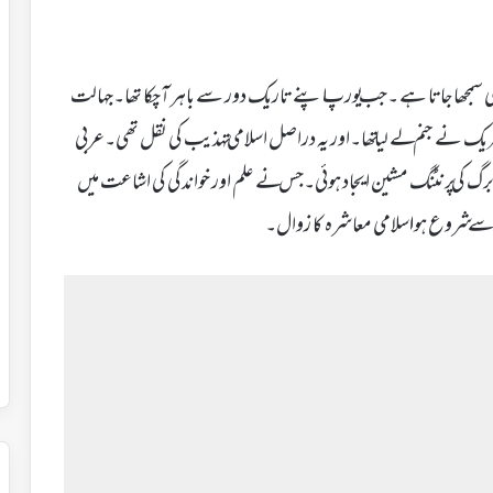
یں ہی سمجھا جاتا ہے ۔جب یورپ اپنے تاریک دور سے باہر آچکا تھا۔جہالت
تحریک نے جنم لے لیا تھا۔اور یہ دراصل اسلامی تہذیب کی نقل تھی۔عربی
 برگ کی پرنٹنگ مشین ایجاد ہوئی۔جس نے علم اور خواندگی کی اشاعت میں
ر سے شروع ہوا اسلامی معاشرہ کا زوال۔