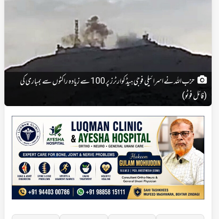
حزب اللہ نے اسرائیلی فوجی ہیڈ کوارٹرز پر 100 سے زیادہ راکٹوں سے بمباری کی
(فائل فوٹو)