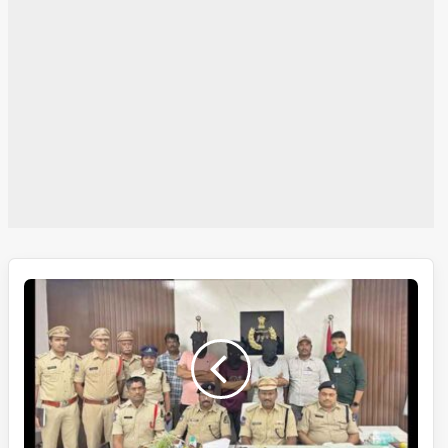
قربانی
کے
حصہ
کے
نام
پر
دھومکہ،
خدمت