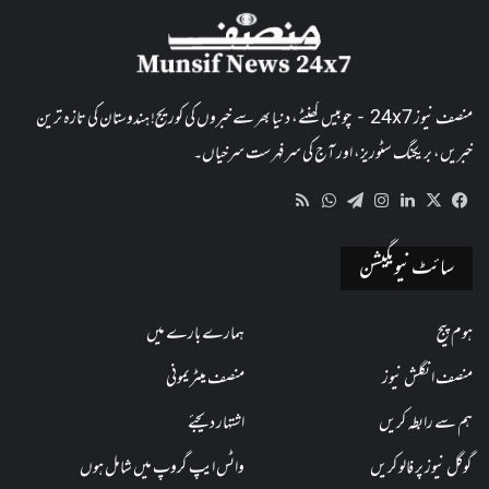
منصف نیوز 24x7 - چوبیس گھنٹے، دنیا بھر سے خبروں کی کوریج! ہندوستان کی تازہ ترین
خبریں، بریکنگ سٹوریز، اور آج کی سرفہرست سرخیاں۔
WhatsApp
RSS
Telegram
Instagram
LinkedIn
Facebook
X
سائٹ نیویگیشن
ہوم پیج
ہمارے بارے میں
منصف انگلش نیوز
منصف میٹریمونی
ہم سے رابطہ کریں
اشتہار دیجئے
گوگل نیوز پر فالو کریں
واٹس ایپ گروپ میں شامل ہوں