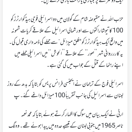
ایک دوسرے پر بمباری یا راکٹ باری کرتے ہیں۔
حزب اللہ نے مقبوضہ شام کے گولان میں دو اسرائیلی فوجی ہیڈکوارٹرز کو
100 کاتیوشا راکٹوں سے اور شمالی اسرائیل کے علاقے کریات شمونہ
میں واقع ایک ہیڈکوارٹرز کو "فلق میزائل” سے حملے کی ذمہ داری قبول کی۔
یہ کاررروائی شہر ’’صور‘‘ کے علاقے ’’الحوش‘‘ میں اسرائیلی حملے میں
اپنے رہنما کے قتل کے جواب میں کی گئی ہے۔
اسرائیلی فوج کے ترجمان نے ایجنسی فرانس پریس کو بتایا کہ بدھ کے روز
لبنان سے اسرائیل کی جانب تقریباً 100 میزائل داغے گئے۔ پ
ارٹی نے ایک بیان میں سوگ کا اظہار کرتے ہوئے بتایا کہ محمد نعمہ
ناصر 1965 میں جنوبی لبنان کے قصبے حددہ میں پیدا ہوئے تھے۔ وہ لگ