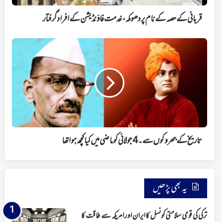
فاؤنڈیشن
کے
قربانی کے حصہ کے نام پر دھومکہ، خدمت فاؤنڈیشن کے افراد گرفتار
افراد
گرفتار
تاریخ
کے
جھروکوں
سے۔
4
جولائی
کو
ماضی
میں
کیا
تاریخ کے جھروکوں سے۔ 4 جولائی کو ماضی میں کیا کچھ ہوا تھا
کچھ
ہوا
تھا
یہ بھی پڑھیں
ترکی کی قومی سلامتی کونسل کا ایران اور امریکہ سے طاقت کا