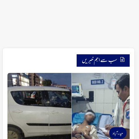
سب سے اہم خبریں
حیدرآباد