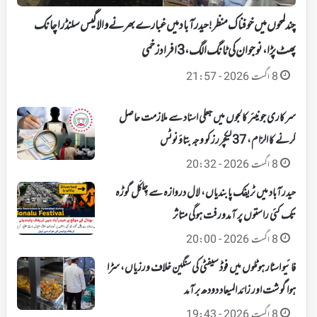
چند لمحوں میں خوفناک منظر!حیدرآباد میں غبارے بھرنے والا گیس سلنڈر اچانک
پھٹ پڑا، نوجوان کی ٹانگ الگ، 3 افراد زخمی
8 اگست 2026 - 21:57
سرکاری جونیئر کالجوں میں جعلی اسناد سے ملازمت حاصل
کرنے کا الزام، 37 لیکچررز کو وجہ بتاؤ نوٹس
8 اگست 2026 - 20:32
حیدرآباد میں ٹریفک پابندیاں، لال دروازہ سے چِلکَل گوڑہ
تک کئی راستوں پر آمدورفت ہوگی متاثر
8 اگست 2026 - 20:00
فائیو اسٹار ہوٹلوں میں فوڈ سیفٹی کی سنگین خلاف ورزیاں، سڑا
ہوا گوشت اور زائد المیعاد دودھ برآمد
8 اگست 2026 - 19:43