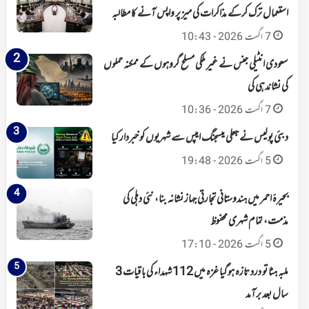
استعمال ترک کرکے مذاکرات کی میز پر واپس آنے کا مطالبہ
7 اگست 2026 - 10:43
سعودی انٹیلی جنس نے غیر ملکی مسلح گروہوں کے ممکنہ حملوں
کی نشاندہی کی
7 اگست 2026 - 10:36
دبئی پولیس نے جعلی میسجنگ ایپس سے شہریوں کو خبردار کیا
5 اگست 2026 - 19:48
بحیرۂ احمر میں ہندوستانی تجارتی جہاز نشانہ بنا، نئی دہلی کی
مذمت، تمام شہری محفوظ
5 اگست 2026 - 17:10
ملبہ ہٹا تو درد تازہ ہوگیا غزہ میں 112 شہداء کی باقیات 3
سال بعد برآمد