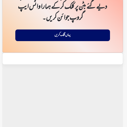
دیے گئے بٹن پر کلک کر کے ہمارا واٹس ایپ
گروپ جوائن کریں۔
یہاں کلک کریں