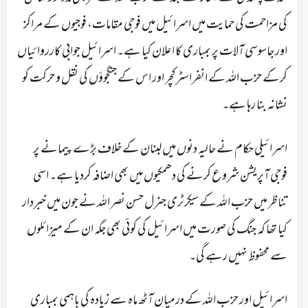
کی مزاحمت کی حمایت میں اسرائیل میں فوجی مقامات، فوجیوں کے مراکز
اور جاسوسی آلات پر بمباری کا اعلان کیا ہے۔ اسرائیل جوابی کارروائیاں
کرکے حزب اللہ کے انفراسٹرکچر اور اس کے جنگجوؤں کی نقل و حرکت کو
نشانہ بنا رہا ہے۔
اسرائیلی حکام نے حالیہ دنوں میں لبنان کے خلاف بڑے پیمانے پر
فوجی آپریشن شروع کرنے کی دھمکیوں میں بھی اضافہ کردیا ہے۔ اسی
تناظر میں حزب اللہ کے سیکرٹری جنرل حسن نصر اللہ نے جون میں خبردار
کیا تھا کہ جنگ کی صورت میں اسرائیل کی کوئی بھی جگہ ان کے میزائلوں
سے محفوظ نہیں رہے گی۔
اسرائیل اور حزب اللہ کے درمیان آٹھ ماہ سے زیادہ کی باہمی بمباری