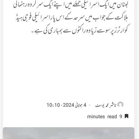
لبنان میں ایک اسرائیلی حملے میں اپنے ایک سرکردہ رہنما کی
ہلاکت کے جواب میں سرحد کے اس پار اسرائیلی فوجی ہیڈ
کوارٹرز پر سو سے زیادہ راکٹوں سے بمباری کی ہے۔
ناشر
محمد یوسف
4 جولائی 2024 - 10:10
9 minutes read