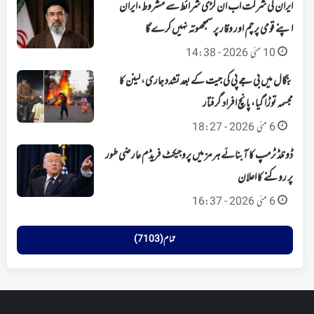
ایران کی شرکت اب ان کڑی شرائط سے مشروط،ایران
اپنے قومی پرچم اور وقار پر سمجھوتہ نہیں کرے گا
10 مئی 2026 - 14:38
بنگال میں بی جے پی کی جیت کے بعد تشدد جاری، لینن کا
مجسمہ توڑا گیا، پانچ افراد گرفتار
6 مئی 2026 - 18:27
ڈونلڈ ٹرمپ کا آبنائے ہرمز میں پروجیکٹ فریڈم عارضی طور
پر روکنے کا اعلان
6 مئی 2026 - 16:37
تمام (7103)