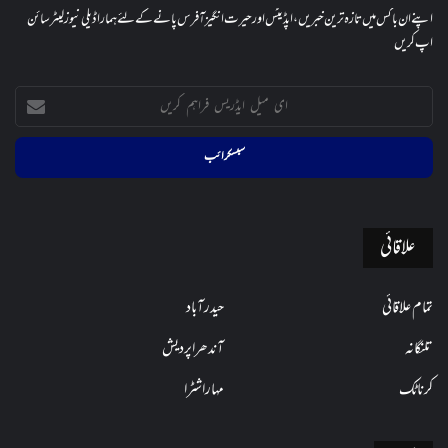
اپنے ان باکس میں تازہ ترین خبریں، اپڈیٹس اور حیرت انگیز آفرس پانے کے لئے ہمارا ڈیلی نیوز لیٹر سائن
اپ کریں
ای
میل
ایڈریس
فراہم
کریں
علاقائی
تمام علاقائی
حیدرآباد
تلنگانہ
آندھراپردیش
کرناٹک
مہاراشٹرا