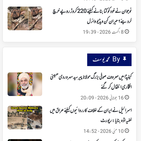
نوجوان نے خود کو کتا بنانے کیلئے 220 کروڑ روپے خرچ
کردیئے؟ حیران کن ویڈیو وائرل
8 اگست 2026 - 19:39
By محمد یوسف
کینیڈا میں معروف صوفی بزرگ مولانا پیر سید سہروردی حسینی
افتخاری انتقال کر گئے
16 جولائی 2026 - 20:09
اسرائیل نے ایران کے خلاف کارروائیوں کیلئے عراق میں
خفیہ اڈہ بنایا : رپورٹ
10 مئی 2026 - 14:52