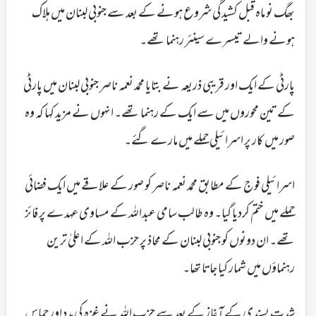
بھگ نو ماہ قبل کشیدگی شروع ہونے کے بعد سے جنوبی لبنان میں ہلاک
ہونے والے تیسرے سینئر رہنما تھے۔
پارٹی کے ایک اور قریبی ذریعہ نے بتایا محمد نعمہ ناصر جنوبی لبنان میں پارٹی
کے تین محوروں میں سے ایک کے رہنما تھے۔ انہوں نے مزید کہا کہ وہ
صور میں کار پر اسرائیلی حملے میں مارے گئے۔
اسرائیلی فوج کے مطابق محمد نعمہ ناصر کو صور کے علاقے میں ایک فضائی
حملے میں ختم کردیا گیا۔ وہ طالب سامی عبداللہ کے مساوی عہدے پر فائز
تھے۔ ان دونوں کو جنوبی لبنان کے محاذ پر حزب اللہ کے اعلیٰ ترین
رہنماؤں میں شمار کیا جاتا تھا۔
شدت پسندی کے آغاز کے بعد سے حزب اللہ نے غزہ کی مدد اور حماس