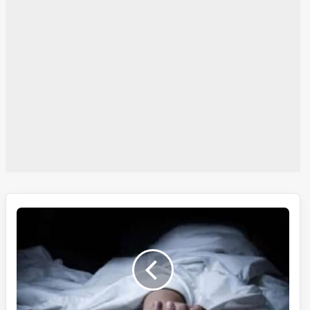
امتحانات
میں
ناکامی
کاخوف،
دسویں
جماعت
کے