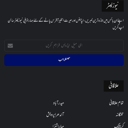
نیوز لیٹر
اپنے ان باکس میں تازہ ترین خبریں، اپڈیٹس اور حیرت انگیز آفرس پانے کے لئے ہمارا ڈیلی نیوز لیٹر سائن
اپ کریں
ای
میل
ایڈریس
فراہم
کریں
علاقائی
تمام علاقائی
حیدرآباد
تلنگانہ
آندھراپردیش
کرناٹک
مہاراشٹرا