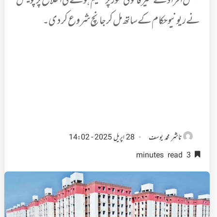
بعض افراد کے غیر قانونی طور پر مقیم ہونے کی اطلاع پر پولیس
نے ریونیو حکام کے ساتھ مل کر جانچ شرو ع کردی۔
ناشر
محمد یوسف
28 اپریل 2025 - 14:02
3 minutes read