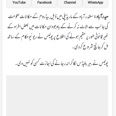
YouTube
Facebook
Channel
WhatsApp
حیدرآباد:
سکندر آباد کے ماریڈپلی میں ڈبل بیڈروم کے مکانات حکومت
کی جانب سے الاٹ نہ کرنے کے باوجود ان مکانات میں بعض افراد کے
غیر قانونی طور پر مقیم ہونے کی اطلاع پر پولیس نے ریونیو حکام کے ساتھ
مل کر جانچ شرو ع کردی۔
پولیس نے بیریکیڈس لگا کر اندر جانے کی اجازت کسی کو نہیں دی۔