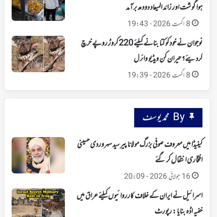
ہوا گوشت اور زائد المیعاد دودھ برآمد
8 اگست 2026 - 19:43
نوجوان نے خود کو کتا بنانے کیلئے 220 کروڑ روپے خرچ
کردیئے؟ حیران کن ویڈیو وائرل
8 اگست 2026 - 19:39
By محمد یوسف
کینیڈا میں معروف صوفی بزرگ مولانا پیر سید سہروردی حسینی
افتخاری انتقال کر گئے
16 جولائی 2026 - 20:09
اسرائیل نے ایران کے خلاف کارروائیوں کیلئے عراق میں
خفیہ اڈہ بنایا : رپورٹ