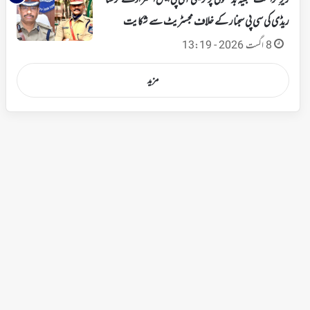
زیرِ حراست مبینہ بدسلوکی پر ٹرینی آئی پی ایس افسر ادے کرشنا
ریڈی کی سی پی سجنار کے خلاف مجسٹریٹ سے شکایت
8 اگست 2026 - 13:19
مزید