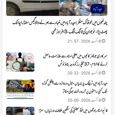
حیدرآباد
چند لمحوں میں خوفناک منظر!حیدرآباد میں غبارے بھرنے والا گیس سلنڈر اچانک
پھٹ پڑا، نوجوان کی ٹانگ الگ، 3 افراد زخمی
8 اگست 2026 - 21:57
سرکاری جونیئر کالجوں میں جعلی اسناد سے ملازمت حاصل
کرنے کا الزام، 37 لیکچررز کو وجہ بتاؤ نوٹس
8 اگست 2026 - 20:32
حیدرآباد میں ٹریفک پابندیاں، لال دروازہ سے چِلکَل گوڑہ
تک کئی راستوں پر آمدورفت ہوگی متاثر
8 اگست 2026 - 20:00
فائیو اسٹار ہوٹلوں میں فوڈ سیفٹی کی سنگین خلاف ورزیاں، سڑا