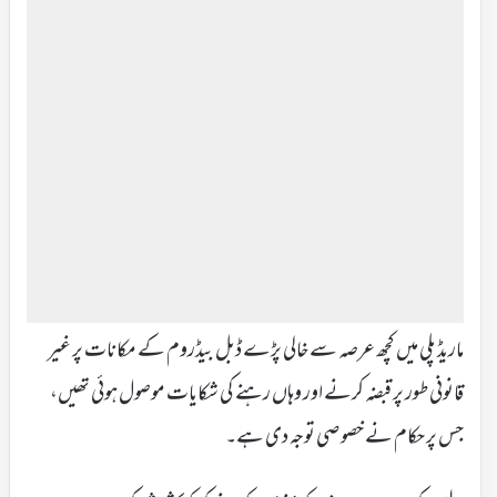
ماریڈ پلی میں کچھ عرصہ سے خالی پڑے ڈبل بیڈروم کے مکانات پر غیر
قانونی طور پر قبضہ کرنے اور وہاں رہنے کی شکایات موصول ہوئی تھیں،
جس پر حکام نے خصوصی توجہ دی ہے۔