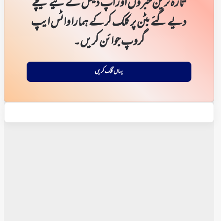
تازہ ترین خبروں اور اپ ڈیٹس کے لیے نیچے
دیے گئے بٹن پر کلک کر کے ہمارا واٹس ایپ
گروپ جوائن کریں۔
یہاں کلک کریں