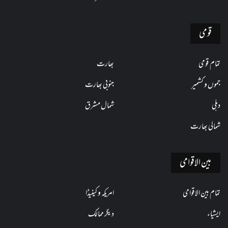
قومی
تمام قومی
بھارت
جموں و کشمیر
جنوبی بھارت
دہلی
شمال مشرق
شمالی بھارت
بین الاقوامی
تمام بین الاقوامی
امریکہ و کینیڈا
ایشیاء
دیگر ممالک