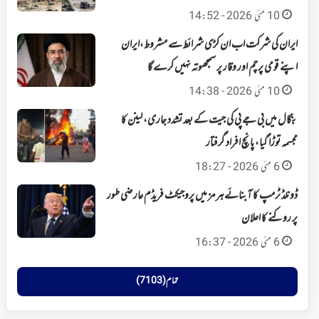
10 مئی 2026 - 14:52
ایران کی شرکت اب ان کڑی شرائط سے مشروط،ایران
اپنے قومی پرچم اور وقار پر سمجھوتہ نہیں کرے گا
10 مئی 2026 - 14:38
بنگال میں بی جے پی کی جیت کے بعد تشدد جاری، لینن کا
مجسمہ توڑا گیا، پانچ افراد گرفتار
6 مئی 2026 - 18:27
ڈونلڈ ٹرمپ کا آبنائے ہرمز میں پروجیکٹ فریڈم عارضی طور
پر روکنے کا اعلان
6 مئی 2026 - 16:37
تمام (7103)