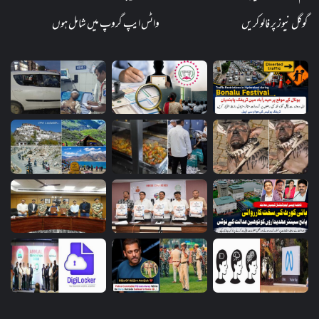
گوگل نیوز پر فالو کریں
واٹس ایپ گروپ میں شامل ہوں