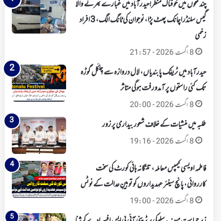
چند لمحوں میں خوفناک منظر!حیدرآباد میں غبارے بھرنے والا
گیس سلنڈر اچانک پھٹ پڑا، نوجوان کی ٹانگ الگ، 3 افراد
زخمی
8 اگست 2026 - 21:57
حیدرآباد میں ٹریفک پابندیاں، لال دروازہ سے چِلکَل گوڑہ
تک کئی راستوں پر آمدورفت ہوگی متاثر
8 اگست 2026 - 20:00
طلبہ میں منشیات کے خلاف شعور بیداری پر زور
8 اگست 2026 - 19:16
فاطمہ اویسی کیمپس معاملہ، تلنگانہ ہائی کورٹ کی سخت
کارروائی، پانچ سینئر عہدیداروں کو توہینِ عدالت کے نوٹس
8 اگست 2026 - 19:00