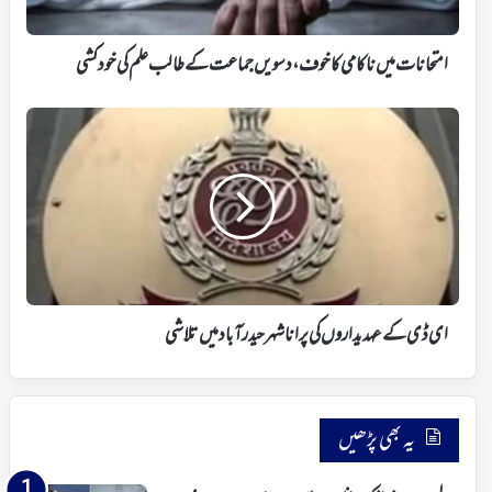
طالب
علم
کی
امتحانات میں ناکامی کاخوف، دسویں جماعت کے طالب علم کی خودکشی
خودکشی
ای
ڈی
کے
عہدیداروں
کی
پرانا
شہرحیدرآباد
میں
تلاشی
ای ڈی کے عہدیداروں کی پرانا شہرحیدرآباد میں تلاشی
یہ بھی پڑھیں