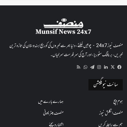
منصف نیوز 24x7 - چوبیس گھنٹے، دنیا بھر سے خبروں کی کوریج! ہندوستان کی تازہ ترین
خبریں، بریکنگ سٹوریز، اور آج کی سرفہرست سرخیاں۔
WhatsApp
RSS
Telegram
Instagram
LinkedIn
Facebook
X
سائٹ نیویگیشن
ہوم پیج
ہمارے بارے میں
منصف انگلش نیوز
منصف میٹریمونی
ہم سے رابطہ کریں
اشتہار دیجئے