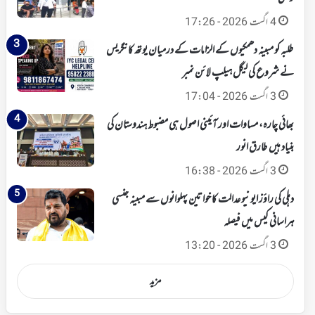
4 اگست 2026 - 17:26
طلبہ کو مبینہ دھمکیوں کے الزامات کے درمیان یوتھ کانگریس
نے شروع کی لیگل ہیلپ لائن نمبر
3 اگست 2026 - 17:04
بھائی چارہ، مساوات اور آئینی اصول ہی مضبوط ہندوستان کی
بنیاد ہیں طارق انور
3 اگست 2026 - 16:38
دہلی کی راؤز ایونیو عدالت کا خواتین پہلوانوں سے مبینہ جنسی
ہراسانی کیس میں فیصلہ
3 اگست 2026 - 13:20
مزید