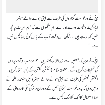
بنچ نے درخواست گزاروں کی طرف سے پیش ہونے والے سینئر
ایڈوکیٹ دشینت دوے اور اے ایم سنگھوی سے کہا "ہم میرٹ پر کچھ
نہیں کہہ رہے ہیں… لیکن اس وقت آپ کے پاس کوئی اچھا کیس نہیں
ہے۔”
بنچ نے مزید کہا "ہمیں اسے زیر التوا رکھنے دیں۔ ہم مناسب وقت پر اس
کی تحقیقات کریں گے۔ متعلقہ حکام (الیکشن کمیشن کے) پر اعتماد کریں۔
الیکشن کمیشن کی طرف سے پیش ہونے والے سینئر وکیل منیندر سنگھ نے
دلیل دی کہ یہ درخواست انتخابی عمل کے دوران دائر کی گئی کارروائی کے
غلط استعمال کا ایک کلاسک کیس ہے۔