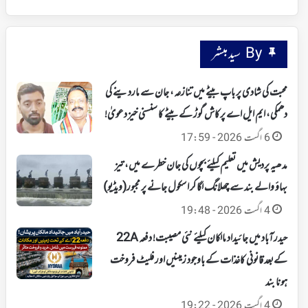
By سید مبشر
محبت کی شادی پر باپ بیٹے میں تنازعہ، جان سے ماردینے کی
دھمکی، ایم ایل اے پرکاش گوڑ کے بیٹے کا سنسنی خیز دعویٰ!
6 اگست 2026 - 17:59
مدھیہ پردیش میں تعلیم کیلئے بچوں کی جان خطرے میں، تیز
بہاؤ والے بند سے چھلانگ لگا کر اسکول جانے پر مجبور(ویڈیو)
4 اگست 2026 - 19:48
حیدرآباد میں جائیداد مالکان کیلئے نئی مصیبت! دفعہ 22A
کےبعد قانونی کاغذات کے باوجود زمینیں اور فلیٹ فروخت
ہونا بند
4 اگست 2026 - 19:22