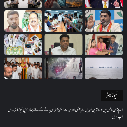
نیوز لیٹر
اپنے ان باکس میں تازہ ترین خبریں، اپڈیٹس اور حیرت انگیز آفرس پانے کے لئے ہمارا ڈیلی نیوز لیٹر سائن
اپ کریں