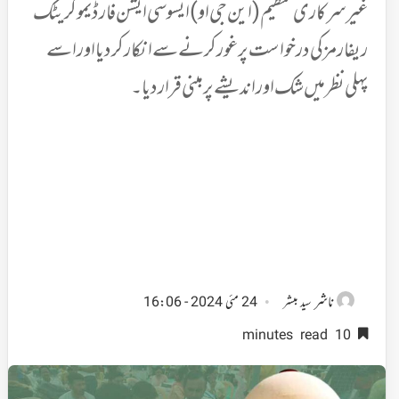
غیرسرکاری تنظیم ( این جی او ) ایسوسی ایشن فار ڈیموکریٹک
ریفارمز کی درخواست پر غور کرنے سے انکار کر دیا اور اسے
پہلی نظر میں شک اور اندیشے پر مبنی قرار دیا۔
ناشر
سید مبشر
24 مئی 2024 - 16:06
10 minutes read