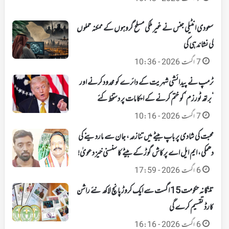
سعودی انٹیلی جنس نے غیر ملکی مسلح گروہوں کے ممکنہ حملوں
کی نشاندہی کی
7 اگست 2026 - 10:36
ٹرمپ نے پیدائشی شہریت کے دائرے کو محدود کرنے اور
‘برتھ ٹورزم’ کو ختم کرنے کے احکامات پر دستخط کئے
7 اگست 2026 - 10:16
محبت کی شادی پر باپ بیٹے میں تنازعہ، جان سے ماردینے کی
دھمکی، ایم ایل اے پرکاش گوڑ کے بیٹے کا سنسنی خیز دعویٰ!
6 اگست 2026 - 17:59
تلنگانہ حکومت 15 اگست سے ایک کروڑ پانچ لاکھ نئے راشن
کارڈ تقسیم کرے گی
6 اگست 2026 - 16:16