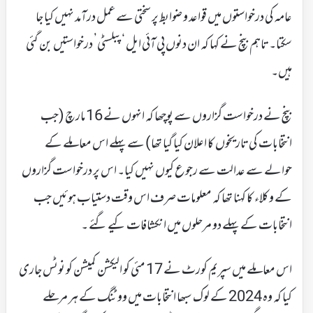
عامہ کی درخواستوں میں قواعد و ضوابط پر سختی سے عمل درآمد نہیں کیا جا
سکتا۔ تاہم بنچ نے کہا کہ ان دنوں پی آئی ایل ‘پبلسٹی’ درخواستیں بن گئی
ہیں۔
بنچ نے درخواست گزاروں سے پوچھا کہ انہوں نے 16 مارچ (جب
انتخابات کی تاریخوں کا اعلان کیا گیا تھا) سے پہلے اس معاملے کے
حوالے سے عدالت سے رجوع کیوں نہیں کیا۔ اس پر درخواست گزاروں
کے وکلاء کا کہنا تھا کہ معلومات صرف اس وقت دستیاب ہوئیں جب
انتخابات کے پہلے دو مرحلوں میں انکشافات کیے گئے ۔
اس معاملے میں سپریم کورٹ نے 17 مئی کو الیکشن کمیشن کو نوٹس جاری
کیا کہ وہ 2024 کے لوک سبھا انتخابات میں ووٹنگ کے ہر مرحلے