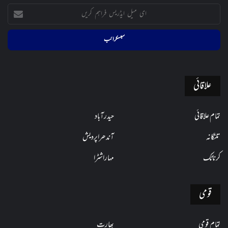
ای
میل
ایڈریس
فراہم
کریں
علاقائی
تمام علاقائی
حیدرآباد
تلنگانہ
آندھراپردیش
کرناٹک
مہاراشٹرا
قومی
تمام قومی
بھارت