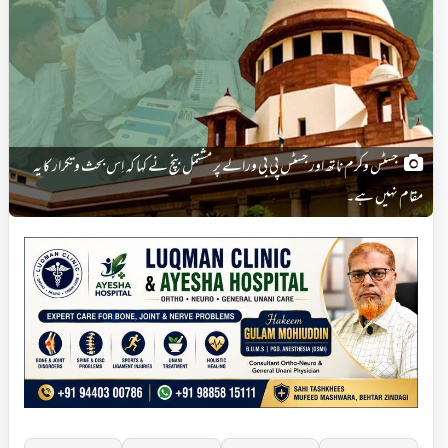
جسٹس وکرم ناتھ اور جسٹس پی بی ورالے پر مشتمل بنچ نے کہا کہ اِس بحث وتکرار کا یہ
مقام نہیں ہے۔