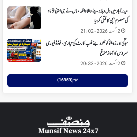
حیدرآباد میں دل دہلادینے والا واقعہ، ماں نے ہی اپنی 9 ماہ
کی معصوم بچی کا قتل کردیا
2 اگست 2026 - 21:02
سوِگّی اور زومیٹو کو ٹکر دینے فلپ کارٹ کی تیاری، فوڈ ڈیلیوری
سروس کا آغاز متوقع
2 اگست 2026 - 20:32
تمام (16959)