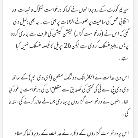
سپریم کورٹ کے روبرو انہوں نے کہا کہ درخواست شکوک و شبہات اور
انتخابی عمل کی سالمیت پر جھوٹے الزامات پر مبنی ہے۔ یہ بھی دلیل دی
گئی کہ اس نے (درخواست گزار) الیکشن کمیشن کی طرف سے جاری کردہ
پریس ریلیز منسلک کر دی ہے لیکن 26 اپریل کا فیصلہ منسلک نہیں کیا
ہے۔
اس دن عدالت نے الیکٹرانک ووٹنگ مشین (ای وی ایم ) کے ساتھ
وی وی پی اے ٹی کی گنتی کی تصدیق سے متعلق ان کی درخواست پر غور کیا
تھا۔ انہوں نے درخواست گزاروں پر بھاری جرمانے عائد کرنے کی استدعا
کی۔
اس پر درخواست گزاروں کے وکلاء نے عدالت کے روبرو کہا کہ مفاد