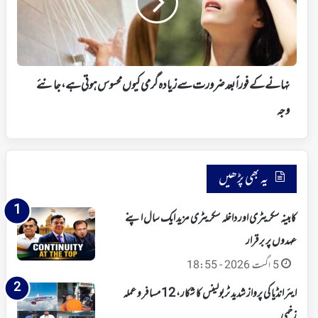
ضرورت
سے
زیادہ
گرمی
کیوں
محسوس
نہانے کے فوراً بعد ضرورت سے زیادہ گرمی کیوں محسوس ہوتی ہے، جانئے
ہوتی
ہے،
وجہ
جانئے
وجہ
یہ بھی پڑھیں
کابینہ سکریٹری اور داخلہ سکریٹری مزید ایک سال اپنے
عہدوں پر برقرار
5 اگست 2026 - 18:55
ایئر انڈیا کی پرواز شدید ٹربولینس کا شکار، 12 مسافر و عملہ
زخمی