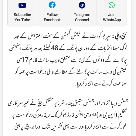
Subscribe
Follow
Telegram
Join
YouTube
Facebook
Channel
WhatsApp
نئی دہلی:
سپریم کورٹ نے الیکشن کمیشن کے سخت اعتراض کے بعد
لوک سبھا انتخابات کے دوران پولنگ کے 48 گھنٹے بعد ہر پولنگ اسٹیشن
پر ڈالے گئے ووٹوں کے ڈیٹا سے متعلق ویب سائٹ فارم 17 سی
کمیشن کی ویب سائٹ پر ڈالنے کے مطالبے والی درخواست پر جمعہ کو
سماعت کرنے سے انکار کر دیا۔
جسٹس دیپانکر دتا اور جسٹس ستیش چندر شرما پر مشتمل بنچ نے غیرسرکاری
تنظیم ( این جی او ) ایسوسی ایشن فار ڈیموکریٹک ریفارمز کی درخواست پر
غور کرنے سے انکار کر دیا اور اسے پہلی نظر میں شک اور اندیشے پر مبنی