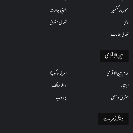
جموں و کشمیر
جنوبی بھارت
دہلی
شمال مشرق
شمالی بھارت
بین الاقوامی
تمام بین الاقوامی
امریکہ و کینیڈا
ایشیاء
دیگر ممالک
مشرق وسطیٰ
یوروپ
دیگر زمرے