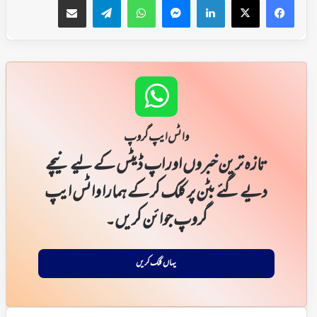
واٹس ایپ گروپ
تازہ ترین خبروں اور اپ ڈیٹس کے لیے نیچے
دیے گئے بٹن پر کلک کر کے ہمارا واٹس ایپ
گروپ جوائن کریں۔
یہاں کلک کریں