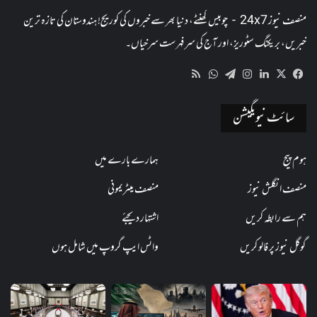
منصف نیوز 24x7 - چوبیس گھنٹے، دنیا بھر سے خبروں کی کوریج! ہندوستان کی تازہ ترین
خبریں، بریکنگ سٹوریز، اور آج کی سرفہرست سرخیاں۔
WhatsApp
RSS
Telegram
Instagram
LinkedIn
Facebook
X
سائٹ نیویگیشن
ہوم پیج
ہمارے بارے میں
منصف انگلش نیوز
منصف میٹریمونی
ہم سے رابطہ کریں
اشتہار دیجئے
گوگل نیوز پر فالو کریں
واٹس ایپ گروپ میں شامل ہوں