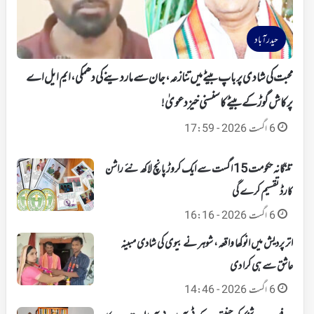
حیدرآباد
محبت کی شادی پر باپ بیٹے میں تنازعہ، جان سے ماردینے کی دھمکی، ایم ایل اے
پرکاش گوڑ کے بیٹے کا سنسنی خیز دعویٰ!
6 اگست 2026 - 17:59
تلنگانہ حکومت 15 اگست سے ایک کروڑ پانچ لاکھ نئے راشن
کارڈ تقسیم کرے گی
6 اگست 2026 - 16:16
اتر پردیش میں انوکھا واقعہ، شوہر نے بیوی کی شادی مبینہ
عاشق سے ہی کرا دی
6 اگست 2026 - 14:46