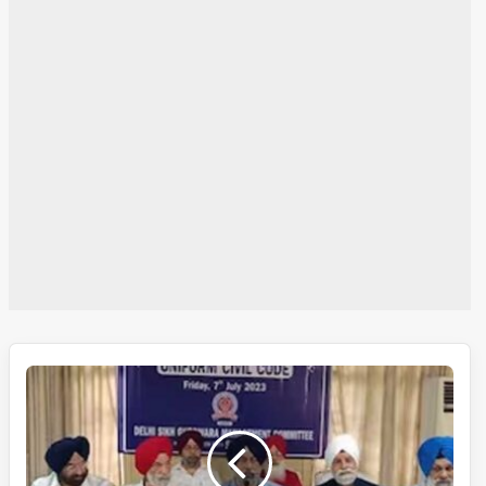
یکساں
سیول
کوڈ،
حکومت
سے