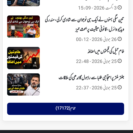
3 اگست 2026 - 15:09
تین سگی بہنوں نے ایک ہی نوجوان سے شادی کرلی، مندر کی
ویڈیو وائرل، قانونی حیثیت پر بحث تیز
26 جولائی 2026 - 00:12
خام تیل کی قیمتوں میں اضافہ
25 جولائی 2026 - 22:48
جنتر منتر پر احتجاجی طلبا سے راہول گاندھی کی ملاقات
25 جولائی 2026 - 22:37
تمام (17172)