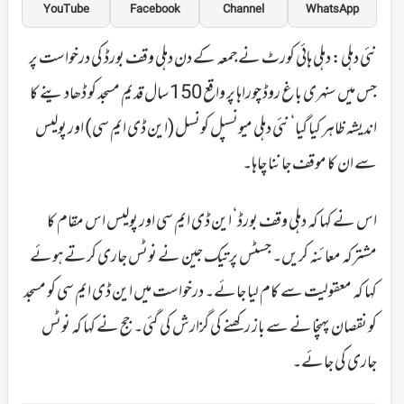
YouTube
Facebook
Channel
WhatsApp
نئی دہلی: دہلی ہائی کورٹ نے جمعہ کے دن دہلی وقف بورڈ کی درخواست پر
جس میں سنہری باغ روڈ چوراہا پر واقع 150 سال قدیم مسجد کو ڈھادینے کا
اندیشہ ظاہر کیا گیا‘ نئی دہلی میونسپل کونسل(این ڈی ایم سی) اور پولیس
سے ان کا موقف جاننا چاہا۔
اس نے کہا کہ دہلی وقف بورڈ‘ این ڈی ایم سی اور پولیس اس مقام کا
مشترکہ معائنہ کریں۔ جسٹس پرتیک جین نے نوٹس جاری کرتے ہوئے
کہا کہ معقولیت سے کام لیا جائے۔ درخواست میں این ڈی ایم سی کو مسجد
کو نقصان پہنچانے سے باز رکھنے کی گزارش کی گئی۔ جج نے کہا کہ نوٹس
جاری کی جائے۔