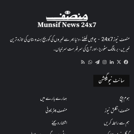
منصف نیوز 24x7 - چوبیس گھنٹے، دنیا بھر سے خبروں کی کوریج! ہندوستان کی تازہ ترین
خبریں، بریکنگ سٹوریز، اور آج کی سرفہرست سرخیاں۔
WhatsApp
RSS
Telegram
Instagram
LinkedIn
Facebook
X
سائٹ نیویگیشن
ہوم پیج
ہمارے بارے میں
منصف انگلش نیوز
منصف میٹریمونی
ہم سے رابطہ کریں
اشتہار دیجئے