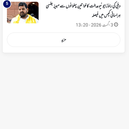
دہلی کی راؤز ایونیو عدالت کا خواتین پہلوانوں سے مبینہ جنسی
ہراسانی کیس میں فیصلہ
3 اگست 2026 - 13:20
مزید