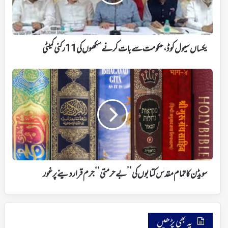
بات
کرنے
سکھوں
کی
11
یکساں سیول کوڈ، حکومت سے بات کرنے سکھوں کی 11 رکنی کمیٹی
رکنی
کمیٹی
سویڈن
کا
تمام
مقدس
کتابوں
کی
’’بےحرمتی‘‘
جرم
قرار
دینے
سویڈن کا تمام مقدس کتابوں کی ’’بےحرمتی‘‘ جرم قرار دینے پر غور
پر
غور
یہ بھی پڑھیں