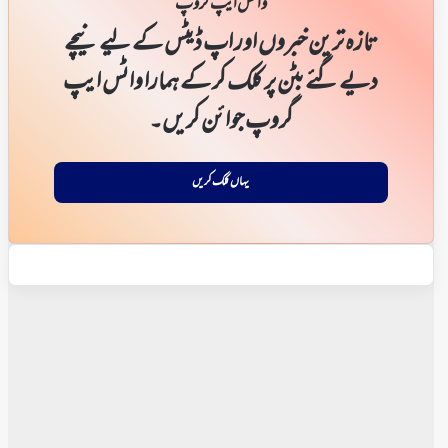
واٹس ایپ گروپ
تازہ ترین خبروں اور اپ ڈیٹس کے لیے نیچے
دیے گئے بٹن پر کلک کر کے ہمارا واٹس ایپ
گروپ جوائن کریں۔
یہاں کلک کریں