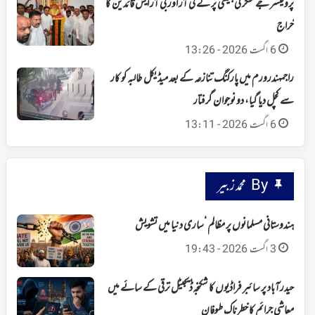
پروفیسر جے شنکر کی جینتی پر کے ٹی آر اور بی آر ایس قائدین کا
خراج
6 اگست 2026 - 13:26
راجمہندرورم میں پارکنگ تنازعہ کے بعد میڈیکل طالبہ کو کار
سے کچل دیا گیا، دو نوجوان گرفتار
6 اگست 2026 - 13:11
By محمد زبیر
ہندوستانی مسلمانوں پر مظالم ‘ساری دنیا میں تشویش
3 اگست 2026 - 19:43
حیدرآباد پر سائبر فراڈیوں کا شکنجہ‘ ڈیجیٹل ترقی کے سائے میں
معاشی جرائم کا خطرناک طوفان