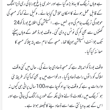
ہے وہاں ٹریفک کا بہاؤ بڑھ گیا ہے اور سنہری باغ چوراہا کی ری ڈیزائننگ
کے قابل ِ عمل ہونے کا امکان تلاش کیا جائے۔ وکیل نے کہا کہ مسجد کی
موجودگی ٹریفک جام کی وجہ نہیں ہے۔ انسپکشن کی اطلاع بورڈ کو 24
گھنٹوں سے بھی کم کی نوٹس پر دی گئی۔ وقف بورڈ عملہ کے وہاں پہنچنے
تک جوائنٹ انسپکشن ہوچکا تھا۔ مسجد کے امام سے پتہ چلا کہ مسجد کا
معائنہ کیا گیا۔
وقف بورڈ کو اندیشہ ہے کہ مسجد ڈھادی جائے گی۔ حال میں کئی وقف
املاک کو راتوں رات ڈھادیا گیا۔ درخواست میں یہ بھی کہا گیا کہ طریقہ ئ
واردات یہ ہے کہ وقف جائیداد کو چاہے وہ 100 سال پرانی ہی کیوں نہ
ہو‘ ٹریفک میں رکاوٹ ڈالنے والی جگہ کے طورپر مارکنگ کی جاتی ہے اور
اس کے بعد بددیانتی سے اسے ڈھادینے کا فیصلہ ہوتا ہے۔