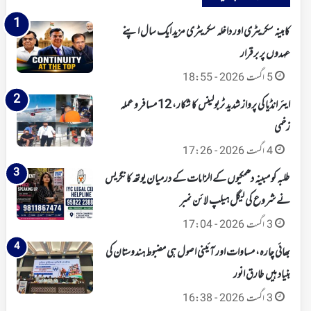
کابینہ سکریٹری اور داخلہ سکریٹری مزید ایک سال اپنے
عہدوں پر برقرار
5 اگست 2026 - 18:55
ایئر انڈیا کی پرواز شدید ٹربولینس کا شکار، 12 مسافر و عملہ
زخمی
4 اگست 2026 - 17:26
طلبہ کو مبینہ دھمکیوں کے الزامات کے درمیان یوتھ کانگریس
نے شروع کی لیگل ہیلپ لائن نمبر
3 اگست 2026 - 17:04
بھائی چارہ، مساوات اور آئینی اصول ہی مضبوط ہندوستان کی
بنیاد ہیں طارق انور
3 اگست 2026 - 16:38