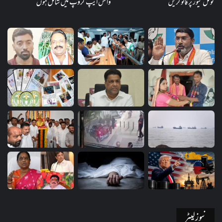
گوگل نیوز پر فالو کریں
واٹس ایپ گروپ میں شامل ہوں
نیوز لیٹر