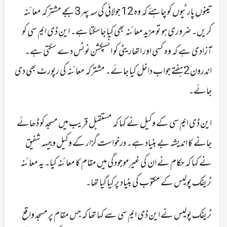
تینوں پارٹیوں کو چاہئے کہ وہ 12 جولائی کی سہ پہر 3بجے مشترکہ معائنہ
کریں۔ ضروری ہو تو مزید معائنہ بھی کیا جاسکتا ہے۔ این ڈی ایم سی کو
آزادی ہے کہ وہ کسی اور اتھاریٹی کو انسپکشن نوٹس دے سکتی ہے۔
اندرون 2 ہفتے جواب داخل کیا جائے۔ مشترکہ معائنہ کی رپورٹ بھی دی
جائے۔
این ڈی ایم سی کے وکیل نے کہا کہ مستقبل قریب میں مسجد کو ڈھائے
جانے کا اندیشہ بے بنیاد ہے۔ درخواست گزار کے وکیل وجیہہ شفیق
نے کہا کہ حکام نے ان کی غیرموجودگی میں مقام کا معائنہ کیا۔ یہ معائنہ
ٹریفک پولیس کے مکتوب کی بنیاد پر کیا گیا تھا۔
ٹریفک پولیس نے این ڈی ایم سی سے کہا تھا کہ جس مقام پر مسجد واقع