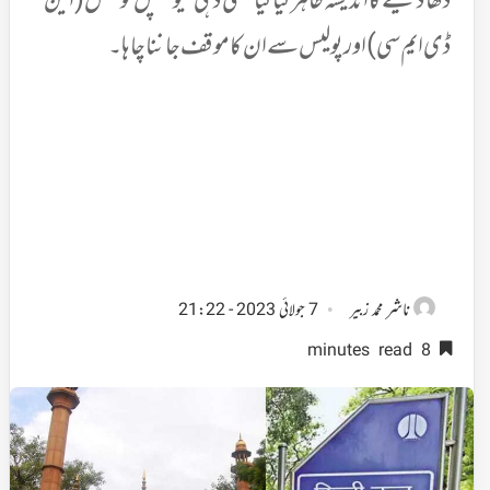
ڈھادینے کا اندیشہ ظاہر کیا گیا‘ نئی دہلی میونسپل کونسل(این
ڈی ایم سی) اور پولیس سے ان کا موقف جاننا چاہا۔
ناشر
محمد زبیر
7 جولائی 2023 - 21:22
8 minutes read