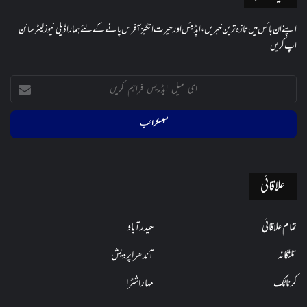
اپنے ان باکس میں تازہ ترین خبریں، اپڈیٹس اور حیرت انگیز آفرس پانے کے لئے ہمارا ڈیلی نیوز لیٹر سائن
اپ کریں
ای
میل
ایڈریس
فراہم
کریں
علاقائی
تمام علاقائی
حیدرآباد
تلنگانہ
آندھراپردیش
کرناٹک
مہاراشٹرا