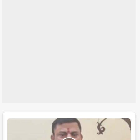
راجہ
سنگھ
کامستقبل