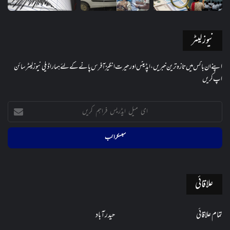
نیوز لیٹر
اپنے ان باکس میں تازہ ترین خبریں، اپڈیٹس اور حیرت انگیز آفرس پانے کے لئے ہمارا ڈیلی نیوز لیٹر سائن
اپ کریں
ای
میل
ایڈریس
فراہم
کریں
علاقائی
تمام علاقائی
حیدرآباد