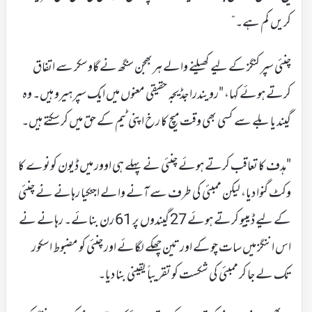
کریں کم ہے۔”
چنئی سپر کنگز کے لیے کھیلنے والے ہربھجن سنگھ نے گاوسکر سے اتفاق
کرتے ہوئے کہا، "رویندرا جڈیجہ حقیقی معنوں میں ایک سپر ہیرو ہیں۔ وہ
گیند یا بلے سے کسی بھی وقت میچ کا رخ اپنی ٹیم کے حق میں کر سکتے ہیں۔
"ہدف کا تعاقب کرتے ہوئے چنئی نے پہلے ہی اوور میں ڈیون کونوے کا
وکٹ گنوا دیا، لیکن ممبئی کی طرف سے آنے والے اجنکیا رہانے نے چنئی
کے لیے ڈیبیو کرتے ہوئے 27 گیندوں پر 61 رن بنائے۔ رہانے نے
اس اننگز میں سات چوکے اور تین چھکے لگائے اور چنئی کو مضبوط اسکور
تک لے جا کر ممبئی کی شکست کو تقریباً یقینی بنا دیا۔