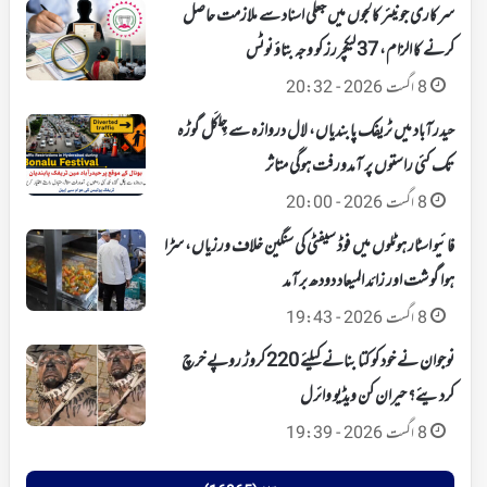
سرکاری جونیئر کالجوں میں جعلی اسناد سے ملازمت حاصل
کرنے کا الزام، 37 لیکچررز کو وجہ بتاؤ نوٹس
8 اگست 2026 - 20:32
حیدرآباد میں ٹریفک پابندیاں، لال دروازہ سے چِلکَل گوڑہ
تک کئی راستوں پر آمدورفت ہوگی متاثر
8 اگست 2026 - 20:00
فائیو اسٹار ہوٹلوں میں فوڈ سیفٹی کی سنگین خلاف ورزیاں، سڑا
ہوا گوشت اور زائد المیعاد دودھ برآمد
8 اگست 2026 - 19:43
نوجوان نے خود کو کتا بنانے کیلئے 220 کروڑ روپے خرچ
کردیئے؟ حیران کن ویڈیو وائرل
8 اگست 2026 - 19:39