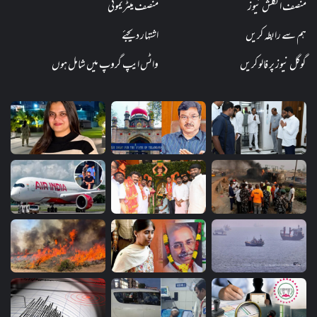
منصف انگلش نیوز
منصف میٹریمونی
ہم سے رابطہ کریں
اشتہار دیجئے
گوگل نیوز پر فالو کریں
واٹس ایپ گروپ میں شامل ہوں