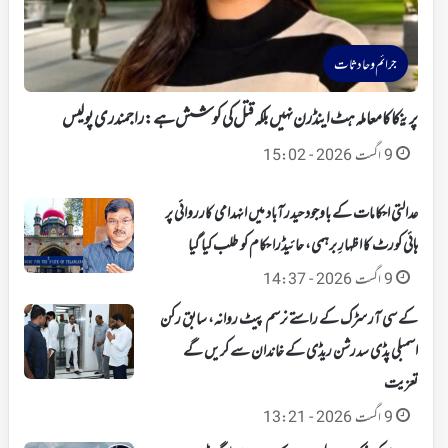
جرائم و حادثات
پرینکا کا معاملہ ہٹ اینڈ رن نہیں بلکہ قتل کی کوشش ہے: راجمندری پولیس
9 اگست 2026 - 15:02
عدالتی احکامات کے باوجود حیدرآباد میں انہدامی کارروائی پر
ہائی کورٹ کا اظہارِ برہمی، حائیڈرا حکام کو طلب کیا گیا
9 اگست 2026 - 14:37
کے سی آر سڑک کے راستے نرسم پیٹ روانہ، سابق رکن
اسمبلی پڈی سدرشن ریڈی کے خاندان سے کریں گے
تعزیت
9 اگست 2026 - 13:21