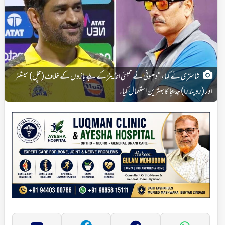
شاستری نے کہا، "دھونی نے ممبئی انڈینز کے بلے بازوں کے خلاف (مچل) سینٹنر
اور (رویندرا) جدیجا کا بہترین استعمال کیا۔