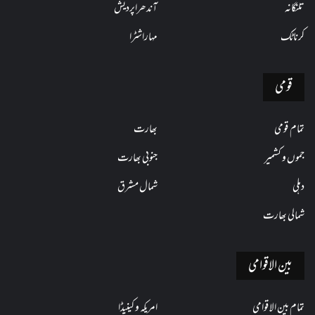
تلنگانہ
آندھراپردیش
کرناٹک
مہاراشٹرا
قومی
تمام قومی
بھارت
جموں و کشمیر
جنوبی بھارت
دہلی
شمال مشرق
شمالی بھارت
بین الاقوامی
تمام بین الاقوامی
امریکہ و کینیڈا