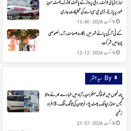
ایئر انڈیا کی فوکٹ۔دہلی پرواز کے پائلٹ کا ڈرگ ٹیسٹ مبینہ
طور پر پازیٹو، ڈی جی سی اے کی تحقیقات جاری
9 اگست 2026 - 12:40
کے ٹی آر کی پرانے شہر میں بنگارو میسما مندر آمد، خصوصی
پوجا میں شرکت
9 اگست 2026 - 12:12
By سید مبشر
چند لمحوں میں خوفناک منظر!حیدرآباد میں غبارے بھرنے والا
گیس سلنڈر اچانک پھٹ پڑا، نوجوان کی ٹانگ الگ، 3 افراد
زخمی
8 اگست 2026 - 21:57