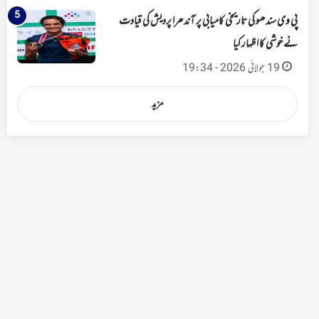
پی وی سندھو کی تاریخی کامیابی پر آندھرا پردیش کی قیادت
نے خوشی کا اظہار کیا
19 جولائی 2026 - 19:34
مزید