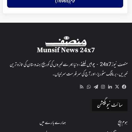
تمام (16965)
منصف نیوز 24x7 - چوبیس گھنٹے، دنیا بھر سے خبروں کی کوریج! ہندوستان کی تازہ ترین
خبریں، بریکنگ سٹوریز، اور آج کی سرفہرست سرخیاں۔
WhatsApp
RSS
Telegram
Instagram
LinkedIn
Facebook
X
سائٹ نیویگیشن
ہوم پیج
ہمارے بارے میں