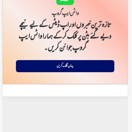
واٹس ایپ گروپ
تازہ ترین خبروں اور اپ ڈیٹس کے لیے نیچے
دیے گئے بٹن پر کلک کر کے ہمارا واٹس ایپ
گروپ جوائن کریں۔
یہاں کلک کریں