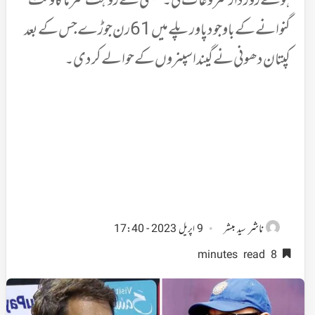
ہوئے زوردار شروعات کی۔ ممبئی نے روہت شرما کا وکٹ
گنوانے کے باوجود پاور پلے میں 61 رن جوڑے جس کے بعد
کپتان دھونی نے گیند اسپنروں کے حوالے کر دی۔
ناشر
سید مبشر
9 اپریل 2023 - 17:40
8 minutes read