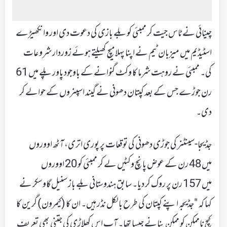
چینائی نے ٹاس جیت کر ممبئی کو بلے بازی کی دعوت دی اور وانکھیڑے
اسٹیڈیم میں میزبان ٹیم نے اپنا پہلا میچ کھیلتے ہوئے زوردار شروعات
کی۔ ممبئی نے روہت شرما کا وکٹ گنوانے کے باوجود پاور پلے میں 61
رن جوڑے جس کے بعد کپتان دھونی نے گیند اسپنروں کے حوالے کر
دی۔
جڈیجا-سینٹنر کی جوڑی دھونی کی توقعات پر پوری اتری، آٹھ اووروں
میں 48 رن کے عوض پانچ وکٹیں لے کر ممبئی کو 20 اووروں
میں 157 رن پر روک کر دیا۔ سابق ہندوستانی بلے باز سنیل گاوسکر نے
کہا کہ "جڈیجہ اپنے کپتان کی طرح بالکل نڈر ہیں۔ ان کا (کیمرون) گرین کا
کیچ ناممکن کو ممکن بنانے جیسا تھا۔ آپ اس کھلاڑی کی جتنی بھی تعریف