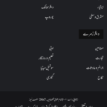
ایشیاء
دیگر ممالک
مشرق وسطیٰ
یوروپ
دیگر زمرے
مضامین
ادبی
تجارت
تعلیم و روزگار
جرائم و حادثات
سوشیل میڈیا
نکاح
گیلری
© کاپی رائٹ ۲۰۲۱ | تمام حقوق محفوظ ہیں۔ 24x7 منصف نیوز