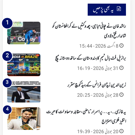
یہ بھی پڑھیں
راشد خان نے مچائی تباہی، چھ وکٹیں لے کر افغانستان کو
شاندار فتح دلا دی
8 اگست 2026 - 15:44
برازیل فٹ بال ٹیم کا ہندوستان کے ساتھ دوستانہ میچ
31 جولائی 2026 - 16:19
زین الدین زیڈان فرانس کے ہیڈ کوچ مقرر
28 جولائی 2026 - 20:25
یہ غازی..، یہ …پر اسرار”ماضی، مقابلہ و معاونت کا حیرت
انگیز فکری امتزاج
20 جولائی 2026 - 19:39