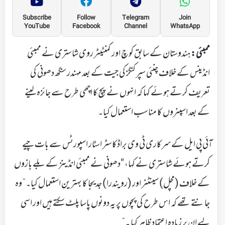
Subscribe
Follow
Telegram
Join
YouTube
Facebook
Channel
WhatsApp
ممبئی:
ہندوستان کے سابق کوچ اور کمنٹیٹر روی شاستری نے ممبئی
انڈینس کے خلاف چنئی سپر کنگز کی جیت کے بعد مہندر سنگھ دھونی کی
تعریف کرتے ہوئے کہا کہ انہوں نے پچ کا اچھی طرح سے جائزہ لینے
کے بعد اسپنروں کا مناسب استعمال کیا۔
آئی پی ایل کے سرکاری ٹی وی براڈکاسٹر اسٹار اسپورٹس سے بات چیے
کرتے ہوئے شاستری نے کہا، "دھونی نے ممبئی انڈینز کے بلے بازوں
کے خلاف (مچل) سینٹنر اور (رویندرا) جدیجا کا بہترین استعمال کیا۔” وہ
جانتے تھے کہ اس طرح کی پچوں پر یہ دونوں پاسا پلٹ سکتے ہیں اور اسی
لیے ان پر زیادہ اعتماد ظاہر کیا ۔”