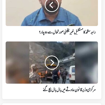
غیریقینی
صورتحال
سے
دوچار؟
راجہ سنگھ کامستقبل غیریقینی صورتحال سے دوچار؟
مرکزی
وزیر
قانون
حادثے
میں
بال
بال
بچ
گئے
مرکزی وزیر قانون حادثے میں بال بال بچ گئے