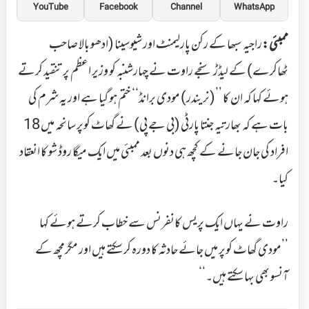
YouTube
Facebook
Channel
WhatsApp
ممبئی:
راجیہ سبھا کے رکن پارلیمنٹ اور شیوسینا (ادھو بالا صاحب
ٹھاکرے) کے لیڈڑ سنجے راوت نے چہارشنبہ کو وزیر اعظم پر تنقید کرتے
ہوئے کہا کہ ان کا ’’(نریندر) مودی برانڈ‘‘ ختم ہو گیا ہے اور یہ شرم کی
بات ہے کہ بھارتیہ جنتا پارٹی (بی جے پی) نے گھاٹ کوپر سانحہ میں 18
افراد کی جان جانے کے کچھ ہی دنوں بعد ممبئی میں ایک میگا روڈ شو کا انعقاد
کیا۔
راوت نے یہاں ایک پریس کانفرنس سے خطاب کرتے ہوئے کہا
’’مودی گھاٹ کوپر میں جائے حادثہ کا دورہ کر سکتے ہیں اور مگرمچھ کے
آنسو بھی بہا سکتے ہیں۔‘‘