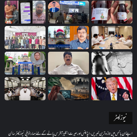
نیوز لیٹر
اپنے ان باکس میں تازہ ترین خبریں، اپڈیٹس اور حیرت انگیز آفرس پانے کے لئے ہمارا ڈیلی نیوز لیٹر سائن