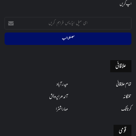
اپ کریں
ای
میل
ایڈریس
فراہم
کریں
علاقائی
تمام علاقائی
حیدرآباد
تلنگانہ
آندھراپردیش
کرناٹک
مہاراشٹرا
قومی