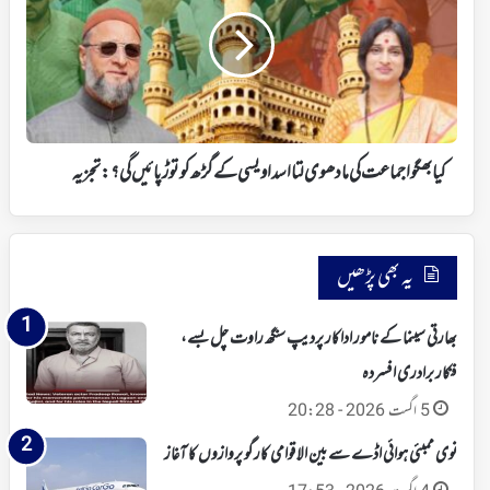
جماعت
کی
مادھوی
لتا
اسد
اویسی
کے
گڑھ
کیا بھگوا جماعت کی مادھوی لتا اسد اویسی کے گڑھ کو توڑ پائیں گی؟: تجزیہ
کو
توڑ
پائیں
گی؟:
یہ بھی پڑھیں
تجزیہ
بھارتی سینما کے نامور اداکار پردیپ سنگھ راوت چل بسے،
فنکار برادری افسردہ
5 اگست 2026 - 20:28
نوی ممبئی ہوائی اڈے سے بین الاقوامی کارگو پروازوں کا آغاز