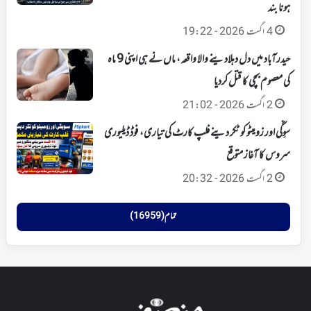
ہونا بند
4 اگست 2026 - 19:22
حیدرآباد میں دل دہلادینے والا واقعہ، ماں نے ہی اپنی 9 ماہ
کی معصوم بچی کا قتل کردیا
2 اگست 2026 - 21:02
سوِگّی اور زومیٹو کو ٹکر دینے فلپ کارٹ کی تیاری، فوڈ ڈیلیوری
سروس کا آغاز متوقع
2 اگست 2026 - 20:32
تمام (16959)