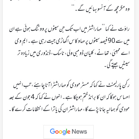
وہ مگرمچھ کے آنسو بہائیں گے۔‘‘
راؤت نے کہا ’’مہاراشٹر میں اب تک جن سیٹوں پر ووٹنگ ہوئی ہے ان
میں سے 90 فیصد سیٹوں پر مہاوکاس اگھاڑی جیت رہی ہے۔ ایم وی
اے ممبئی، تھانے، کلیان ڈومبی ولی، ناسک، ڈنڈوری میں زیادہ تر
سیٹیں جیتے گی۔
رکن پارلیمنٹ نے کہا کہ مسٹر مودی کو مہاراشٹرا آنا چاہئے، تب انہیں
احساس ہوگا کہ ان کا برانڈ ختم ہوچکا ہے۔ انہوں نے کہا کہ 4 جون کے بعد
مودی کو ہمالیہ جانا پڑے گا، مہاراشٹر ان کی یاترا کے انتظامات کرے گا۔