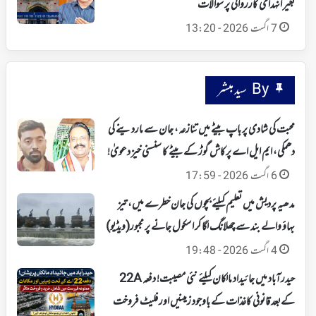
بغیر انہدامی کارروائی پر سوالات
7 اگست 2026 - 13:20
By سید مبشر
محبت کی شادی پر باپ بیٹے میں تنازعہ، جان سے ماردینے کی
دھمکی، ایم ایل اے پرکاش گوڑ کے بیٹے کا سنسنی خیز دعویٰ!
6 اگست 2026 - 17:59
مدھیہ پردیش میں تعلیم کیلئے بچوں کی جان خطرے میں، تیز
بہاؤ والے بند سے چھلانگ لگا کر اسکول جانے پر مجبور(ویڈیو)
4 اگست 2026 - 19:48
حیدرآباد میں جائیداد مالکان کیلئے نئی مصیبت! دفعہ 22A
کےبعد قانونی کاغذات کے باوجود زمینیں اور فلیٹ فروخت