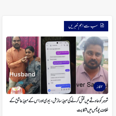
سب سے اہم خبریں
تلنگانہ
شوہر کو حادثے میں قتل کرنے کی مبینہ سازش، بیوی اور اس کے مبینہ عاشق کے
خلاف پولیس میں شکایت