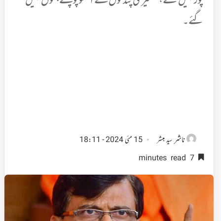
پور نہیں گئے، کشمیری پنڈتوں کے آنسو پوچھنے جموں نہیں
گئے۔
ناشر
سید مبشر
15 مئی 2024 - 18:11
7 minutes read