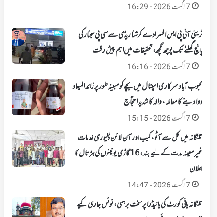
7 اگست 2026 - 16:29
ٹرینی آئی پی ایس افسر ادے کرشنا ریڈی سے سی پی سجنار کی
پانچ گھنٹے تک پوچھ گچھ، تحقیقات میں اہم پیش رفت
7 اگست 2026 - 16:16
محبوب آباد سرکاری اسپتال میں بچے کو مبینہ طور پر زائد المیعاد
دوا دینے کا معاملہ، والد کا شدید احتجاج
7 اگست 2026 - 15:15
تلنگانہ میں کل سے آٹو، کیب اور آن لائن ڈلیوری خدمات
غیر معینہ مدت کے لیے بند، 16 گاڑی یونینوں کی ہڑتال کا
اعلان
7 اگست 2026 - 14:47
تلنگانہ ہائی کورٹ کی ہائیڈرا پر سخت برہمی، نوٹس جاری کیے