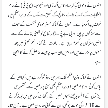
انہوں نے دعویٰ کیا کہ مہا وکاس اگھاڑی اور شیو سینا (یو بی ٹی) نے عام
انتخابات کے آنے والے نتائج کے تعلق سے ملک کے وزیر اعظم میں
خوف پیدا کر دیا ہے۔ انہوں نے کہا کہ مسٹر مودی شکست کے خوف
سے سڑکوں پر ہیں اور بی جے پی سازگار نتائج کو یقینی بنانے کے لئے
انہیں سڑکوں پر گھوم رہی ہے۔ راوت نے کہا، ’’ہم ممبئی میں چھ
سیٹوں پر لڑ رہے ہیں اور ہمیں ان سب پر جیت حاصل کرنے کا یقین
ہے۔
انہوں نے کہا کہ وزیراعظم ملک بھر میں روڈ شو کر رہے ہیں، کیا ان کے
پاس کوئی اور کام نہیں؟ وزیر اعظم کبھی منی پور نہیں گئے، کشمیری
پنڈتوں کے آنسو پوچھنے جموں نہیں گئے۔ گھاٹ کوپر میں بل بورڈ گرنے
سے 18 افراد کی موت ہوگئی، ان سے کوئی ہمدردی نہیں ہے۔ آج شاید