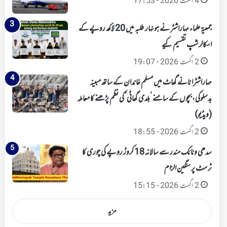
4 اگست 2026 - 17:53
جمعیۃ علماء مہاراشٹر نے ہونہار طلبہ میں 20 لاکھ روپے کے
اسکالرشپ تقسیم کیے
2 اگست 2026 - 19:07
مہاراشٹرا نانے گھاٹ میں مسلم خاندان کے ساتھ مبینہ
بدسلوکی، بچوں کے سامنے ’ہلدی گھاٹی‘ کی نظم پڑھنے کا معاملہ
(ویڈیو)
2 اگست 2026 - 18:55
سدھی ونائک مندر سے سالانہ 18 کروڑ روپے کی چوری کا
ٹرسٹ پر سنگین الزام
2 اگست 2026 - 15:15
مزید