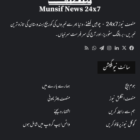
منصف نیوز 24x7 - چوبیس گھنٹے، دنیا بھر سے خبروں کی کوریج! ہندوستان کی تازہ ترین
خبریں، بریکنگ سٹوریز، اور آج کی سرفہرست سرخیاں۔
WhatsApp
RSS
Telegram
Instagram
LinkedIn
Facebook
X
سائٹ نیویگیشن
ہوم پیج
ہمارے بارے میں
منصف انگلش نیوز
منصف میٹریمونی
ہم سے رابطہ کریں
اشتہار دیجئے
گوگل نیوز پر فالو کریں
واٹس ایپ گروپ میں شامل ہوں