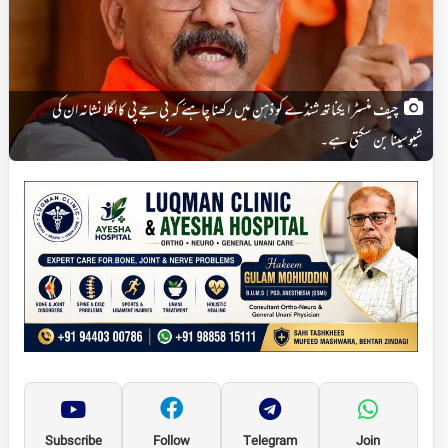
چیف منسٹر ایکناتھ شنڈے کو ذہن میں رکھنا چاہئے کہ بی جے پی کا اگلا نشانہ ان کی
شیوسینا بن سکتی ہے۔
Subscribe
Follow
Telegram
Join