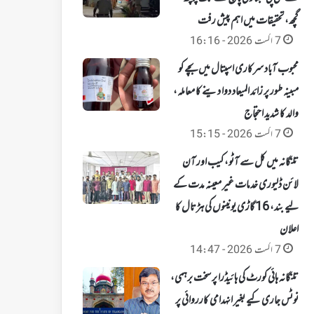
گچھ، تحقیقات میں اہم پیش رفت
7 اگست 2026 - 16:16
محبوب آباد سرکاری اسپتال میں بچے کو
مبینہ طور پر زائد المیعاد دوا دینے کا معاملہ،
والد کا شدید احتجاج
7 اگست 2026 - 15:15
تلنگانہ میں کل سے آٹو، کیب اور آن
لائن ڈلیوری خدمات غیر معینہ مدت کے
لیے بند، 16 گاڑی یونینوں کی ہڑتال کا
اعلان
7 اگست 2026 - 14:47
تلنگانہ ہائی کورٹ کی ہائیڈرا پر سخت برہمی،
نوٹس جاری کیے بغیر انہدامی کارروائی پر