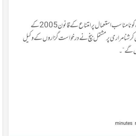
درخواست میں کہاگیاکہ ہندوستان کی سرکاری علامت کو نامناسب استعمال پر امتناع کے قانون2005 کے
رشنامراری پر مشتمل بنچ نے درخواست گزاروں کے وکیل
یں گے“۔