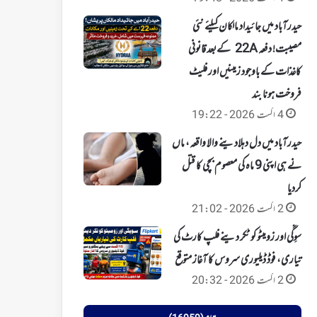
حیدرآباد میں جائیداد مالکان کیلئے نئی
مصیبت! دفعہ 22A کےبعد قانونی
کاغذات کے باوجود زمینیں اور فلیٹ
فروخت ہونا بند
4 اگست 2026 - 19:22
حیدرآباد میں دل دہلادینے والا واقعہ، ماں
نے ہی اپنی 9 ماہ کی معصوم بچی کا قتل
کردیا
2 اگست 2026 - 21:02
سوِگّی اور زومیٹو کو ٹکر دینے فلپ کارٹ کی
تیاری، فوڈ ڈیلیوری سروس کا آغاز متوقع
2 اگست 2026 - 20:32