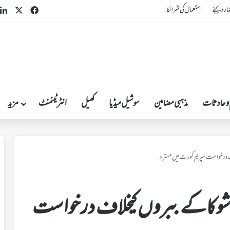
n
acebook
X
ہار دیجئے
استعمال کی شرائط
 و حادثات
مذہبی مضامین
سوشیل میڈیا
کھیل
انٹرٹینمنٹ
مزید
ف درخواست سپریم کورٹ میں مسترد
اشوکاکے ببروں کیخلاف درخواست