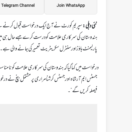
Telegram Channel
Join WhatsApp
نئی دہلی:
سپریم کورٹ نے آج ایک درخواست قبول کرنے سے انکا
ہندوستان کی سرکاری علامت کودرست کرے جسے حال ہی میں ن
پارلیمنٹ ہاؤزاورسنٹرل سکریٹریٹ تعمیرکی جانے والی ہے۔
جسٹس ایم آرشاہ اورجسٹس کرشنامراری پر مشتمل بنچ نے د
فیصلہ کریں گے“۔