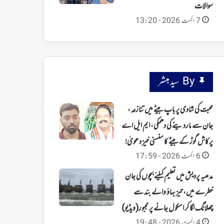
سوالات
7 اگست 2026 - 13:20
By سید مبشر
محبت کی شادی پر باپ بیٹے میں تنازعہ،
جان سے ماردینے کی دھمکی، ایم ایل اے
پرکاش گوڑ کے بیٹے کا سنسنی خیز دعویٰ!
6 اگست 2026 - 17:59
مدھیہ پردیش میں تعلیم کیلئے بچوں کی جان
خطرے میں، تیز بہاؤ والے بند سے
چھلانگ لگا کر اسکول جانے پر مجبور(ویڈیو)
4 اگست 2026 - 19:48