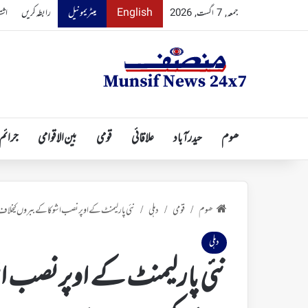
English
میٹریمونیل
رابطہ کریں
اشت
جمعہ, 7 اگست, 2026
ھوم
حیدرآباد
علاقائی
قومی
بین الاقوامی
جرائم
ھوم
قومی
دہلی
نئی پارلیمنٹ کے اوپرنصب اشوکاکے ببروں کیخلا
/
/
/
دہلی
نئی پارلیمنٹ کے اوپرنصب 