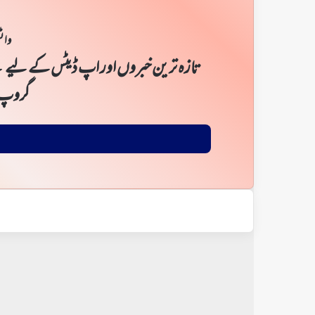
واٹ
تازہ ترین خبروں اور اپ ڈیٹس کے لیے ن
گروپ 