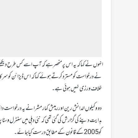
انہوں نے کہاکہ یہ اس پر منحصرہے کہ آپ اسے کس طرح دیکھتے ہ
نے درخواست کومسترد کرتے ہوئے کہاکہ اس ڈیزائن کو سرکاری
خلاف ورزی نہیں ہوئی ہے۔
دو وکیلوں الدانش رین اوررمیش کمارمشرا نے یہ درخواست د
ہدایت دینے کی گزارش کی گئی تھی کہ نئی دہلی میں سنٹرل وس
کو2005کے قانون کے مطابق درست کیاجائے۔