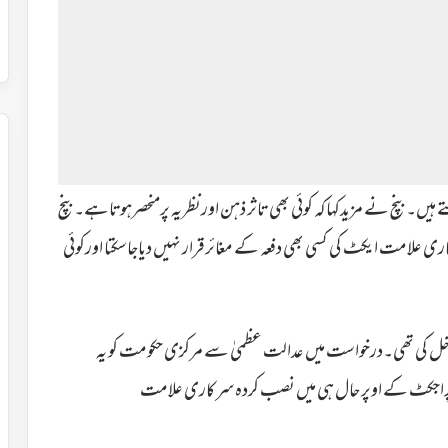
یں۔ بنچ نے مزیدکہاکہ کوئی بھی تاثر ذہن اورنظریہ پرمنحصرہوتاہے۔ بنچ
 علامت ایکٹ کی کسی بھی دفعہ کے مغائرقرار نہیں دیاجاسکتا اورکوئی
اخل کی تھی۔درخواست میں عدالت عظمیٰ سے مرکزی حکومت کو یہ
ٹا پراجکٹ کے اوپر حال ہی میں نصب کردہ سرکاری علامت