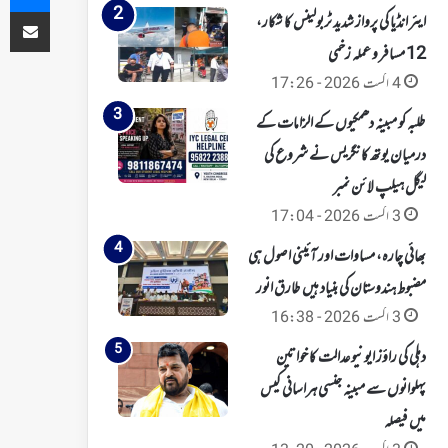
ای میل کے ذریعہ شیئر کریں
ایئر انڈیا کی پرواز شدید ٹربولینس کا شکار،
12 مسافر و عملہ زخمی
4 اگست 2026 - 17:26
طلبہ کو مبینہ دھمکیوں کے الزامات کے
درمیان یوتھ کانگریس نے شروع کی
لیگل ہیلپ لائن نمبر
3 اگست 2026 - 17:04
بھائی چارہ، مساوات اور آئینی اصول ہی
مضبوط ہندوستان کی بنیاد ہیں طارق انور
3 اگست 2026 - 16:38
دہلی کی راؤز ایونیو عدالت کا خواتین
پہلوانوں سے مبینہ جنسی ہراسانی کیس
میں فیصلہ