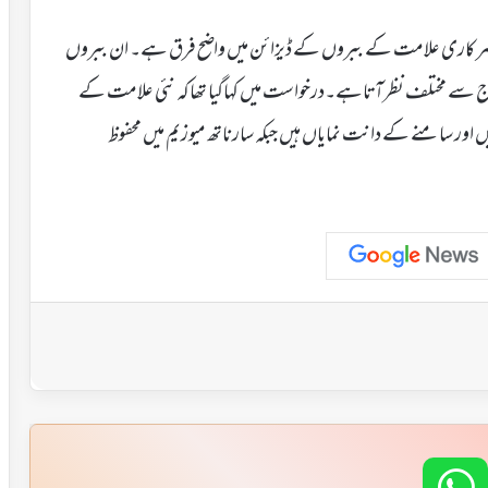
نئی سرکاری علامت کے ببروں کے ڈیزائن میں واضح فرق ہے۔ ان ببروں
زاج سے مختلف نظرآتاہے۔درخواست میں کہاگیا تھاکہ نئی علامت کے
ہیں اور سامنے کے دانت نمایاں ہیں جبکہ سارناتھ میوزیم میں محفوظ