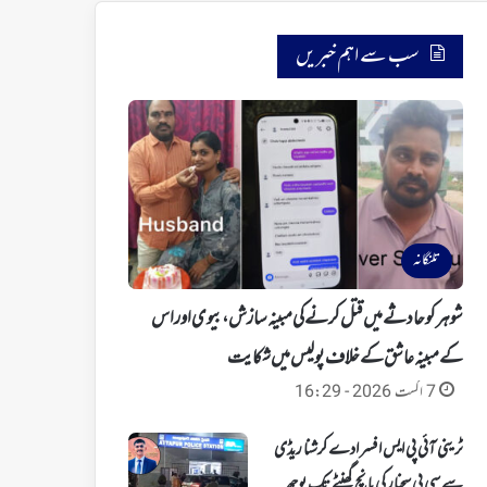
سب سے اہم خبریں
تلنگانہ
شوہر کو حادثے میں قتل کرنے کی مبینہ سازش، بیوی اور اس
کے مبینہ عاشق کے خلاف پولیس میں شکایت
7 اگست 2026 - 16:29
ٹرینی آئی پی ایس افسر ادے کرشنا ریڈی
سے سی پی سجنار کی پانچ گھنٹے تک پوچھ