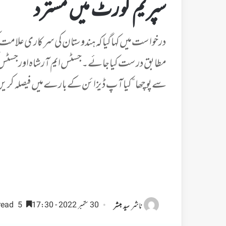
سپریم کورٹ میں مسترد
مطابق درست کیاجائے۔جسٹس ایم آرشاہ اورجسٹس ک
سے پوچھا”کیاآپ ڈیزائن کے بارے میں فیصلہ کر
ناشر
30 ستمبر 2022 - 17:30
5 minutes read
سید مبشر