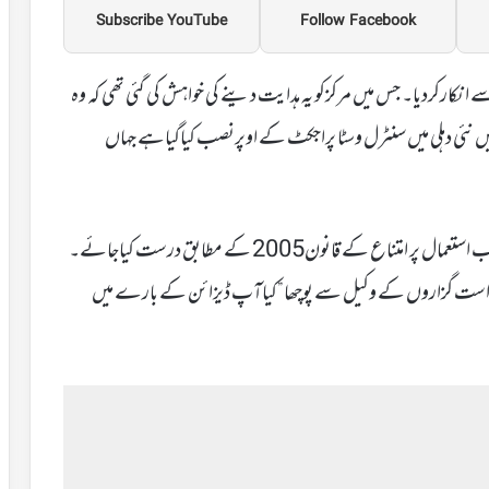
Subscribe YouTube
Follow Facebook
رکردیا۔ جس میں مرکزکو یہ ہدایت دینے کی خواہش کی گئی تھی کہ وہ
ئی دہلی میں سنٹرل وسٹا پراجکٹ کے اوپرنصب کیاگیاہے جہاں
درخواست میں کہاگیاکہ ہندوستان کی سرکاری علامت کو نامناسب استعمال پر امتناع کے قانون2005 کے مطابق درست کیاجائے۔
رخواست گزاروں کے وکیل سے پوچھا”کیاآپ ڈیزائن کے بارے میں