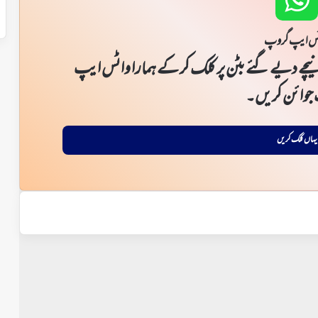
س ایپ گروپ
یچے دیے گئے بٹن پر کلک کر کے ہمارا واٹس ایپ
جوائن کریں۔
یہاں کلک کریں