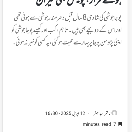
ہوئے فرار، پولیس بھی حیران
پوجا جوشی کی شادی 8 سال قبل دھرمندر جوشی سے ہوئی تھی
اور اس کے دو بچے بھی ہیں۔ تاہم، کب اور کیسے پوجا جوشی کو
اپنی پڑوسن پوجا پریہار سے محبت ہو گئی، یہ کسی کو خبر نہ ہوئی۔
ناشر
سید مبشر
12 اپریل 2025 - 16:30
7 minutes read