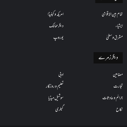
تمام بین الاقوامی
امریکہ و کینیڈا
ایشیاء
دیگر ممالک
مشرق وسطیٰ
یوروپ
دیگر زمرے
مضامین
ادبی
تجارت
تعلیم و روزگار
جرائم و حادثات
سوشیل میڈیا
نکاح
گیلری