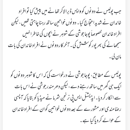
جب پولیس نے دونوں کو واپس ڈبرا لاکر تھانے میں پیش کیا تو افراد
خاندان نے شدید احتجاج کیا۔ دونوں خواتین ساتھ رہنا چاہتی تھیں، لیکن
افراد خاندان خصوصاً پوجا جوشی کے شوہر نے بچوں کی خاطر انہیں
سمجھانے کی بھرپور کوشش کی۔ آخرکار دونوں نے افراد خاندان کی بات
مان لی۔
پولیس کے مطابق، پوجا جوشی نے درخواست کی کہ اس کا شوہر دونوں کو
ایک ہی گھر میں ساتھ رہنے دے، لیکن دھرمندر جوشی نے اس بات
سے انکار کر دیا۔ ایڈیشنل ایس پی نرنجن شرما نے میڈیا کو بتایا کہ آپسی
رضامندی اور مشورے کے بعد دونوں خواتین کو ان کے افراد خاندان
کے حوالے کر دیا گیا ہے۔