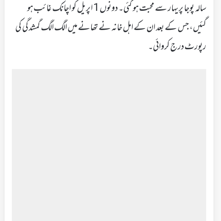
سالہ پوجا پریہار سے محبت ہو گئی۔ دونوں 1 اپریل کو اچانک غائب ہو
گئیں، جس کے بعد ان کے اہل خانہ نے تھانے میں الگ الگ گمشدگی کی
رپورٹ درج کروائی۔