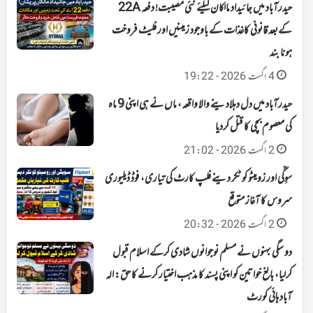
حیدرآباد میں جائیداد مالکان کیلئے نئی مصیبت! دفعہ 22A
کےبعد قانونی کاغذات کے باوجود زمینیں اور فلیٹ فروخت
ہونا بند
4 اگست 2026 - 19:22
حیدرآباد میں دل دہلادینے والا واقعہ، ماں نے ہی اپنی 9 ماہ
کی معصوم بچی کا قتل کردیا
2 اگست 2026 - 21:02
سوِگّی اور زومیٹو کو ٹکر دینے فلپ کارٹ کی تیاری، فوڈ ڈیلیوری
سروس کا آغاز متوقع
2 اگست 2026 - 20:32
دو سگی بہنوں نے مسلم نوجوانوں شادی کرکے اسلام قبول
کرلیا، بالغ خواتین کو اپنی پسند کا مذہب اختیار کرنے کا حق: الہ
آباد ہائی کورٹ