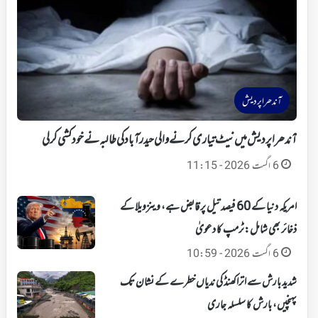
آندھراپردیش
آندھرا پردیش میں نیٹ تیاری کرنے والی حیدرآباد کی طالبہ نے خودکشی کر لی
6 اگست 2026 - 11:15
امریکہ دنیا کے 60 فیصد تیل پر قابض ہے، وینزویلا کے
ذخائر بھی شامل:ٹرمپ کا دعویٰ
6 اگست 2026 - 10:59
شدید بارش سے اتراکھنڈ کی ندیاں خطرے کے نشان تک
پہنچیں، بارش کا سلسلہ جاری