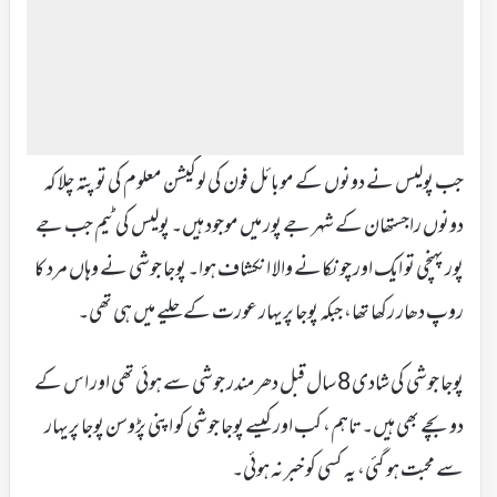
جب پولیس نے دونوں کے موبائل فون کی لوکیشن معلوم کی تو پتہ چلا کہ
دونوں راجستھان کے شہر جے پور میں موجود ہیں۔ پولیس کی ٹیم جب جے
پور پہنچی تو ایک اور چونکانے والا انکشاف ہوا۔ پوجا جوشی نے وہاں مرد کا
روپ دھار رکھا تھا، جبکہ پوجا پریہار عورت کے حلیے میں ہی تھی۔
پوجا جوشی کی شادی 8 سال قبل دھرمندر جوشی سے ہوئی تھی اور اس کے
دو بچے بھی ہیں۔ تاہم، کب اور کیسے پوجا جوشی کو اپنی پڑوسن پوجا پریہار
سے محبت ہو گئی، یہ کسی کو خبر نہ ہوئی۔