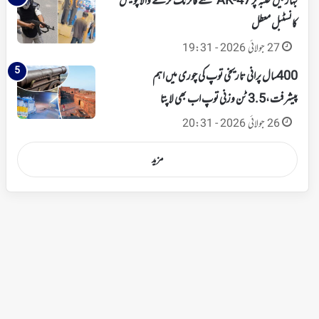
بہار میں طلبہ پر AK-47 سے فائرنگ کرنے والا پولیس
کانسٹبل معطل
27 جولائی 2026 - 19:31
400 سال پرانی تاریخی توپ کی چوری میں اہم
پیشرفت،3.5 ٹن وزنی توپ اب بھی لاپتا
26 جولائی 2026 - 20:31
مزید