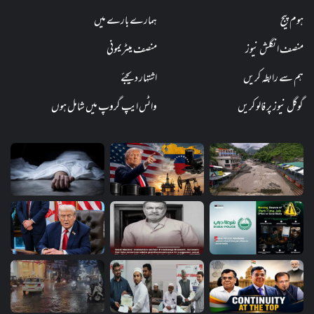
ہوم پیج
ہمارے بارے میں
منصف انگلش نیوز
منصف میٹریمونی
ہم سے رابطہ کریں
اشتہار دیجئے
گوگل نیوز پر فالو کریں
واٹس ایپ گروپ میں شامل ہوں