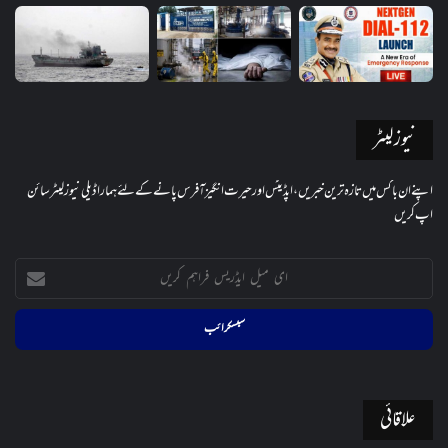
نیوز لیٹر
اپنے ان باکس میں تازہ ترین خبریں، اپڈیٹس اور حیرت انگیز آفرس پانے کے لئے ہمارا ڈیلی نیوز لیٹر سائن
اپ کریں
ای
میل
ایڈریس
فراہم
کریں
علاقائی