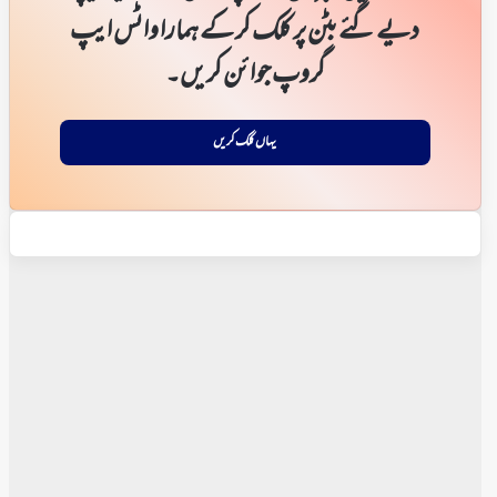
دیے گئے بٹن پر کلک کر کے ہمارا واٹس ایپ
گروپ جوائن کریں۔
یہاں کلک کریں