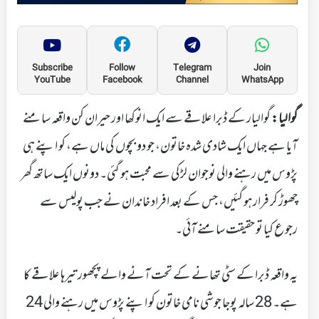
Subscribe
Follow
Telegram
Join
YouTube
Facebook
Channel
WhatsApp
گوالیا:
گوالیار کے ڈبرا علاقے سے ایک انوکھا اور حیران کن واقعہ سامنے
آیا ہے جہاں ایک شادی شدہ خاتون، جو دو بچوں کی ماں ہے، کو اپنے ہی
پڑوس میں رہنے والی نوجوان لڑکی سے محبت ہو گئی۔ دونوں ایک ساتھ گھر
چھوڑ کر فرار ہو گئیں، جس کے بعد افراد خاندان نے جب پولیس سے
رجوع کیا تو حقیقت سامنے آئی۔
یہ واقعہ ڈبرا کے سٹی تھانے کے تحت آنے والے پچھور تیرہا علاقے کا
ہے۔ 28 سالہ پوجا جوشی نامی خاتون کو اپنے پڑوس میں رہنے والی 24