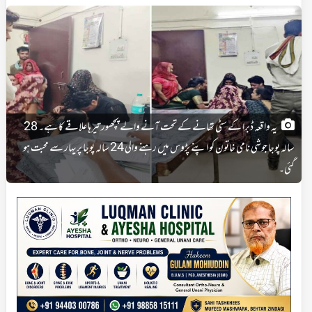
یہ واقعہ ڈبرا کے سٹی تھانے کے تحت آنے والے پچھور تیرہا علاقے کا ہے۔ 28
سالہ پوجا جوشی نامی خاتون کو اپنے پڑوس میں رہنے والی 24 سالہ پوجا پریہار سے محبت ہو
گئی۔