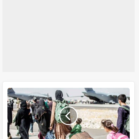
Afghan
citizens،
امریکہ
میں
مقیم
ہزاروں
افغان
شہریوں