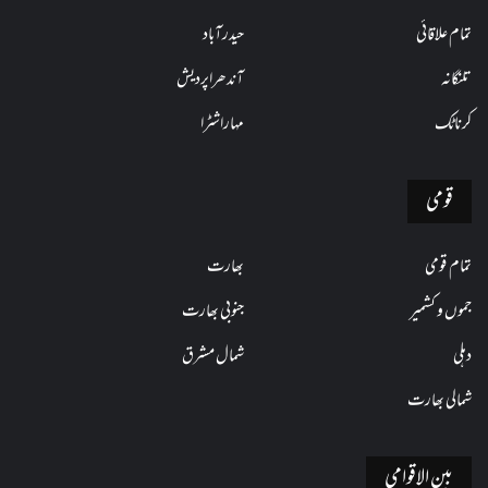
تمام علاقائی
حیدرآباد
تلنگانہ
آندھراپردیش
کرناٹک
مہاراشٹرا
قومی
تمام قومی
بھارت
جموں و کشمیر
جنوبی بھارت
دہلی
شمال مشرق
شمالی بھارت
بین الاقوامی