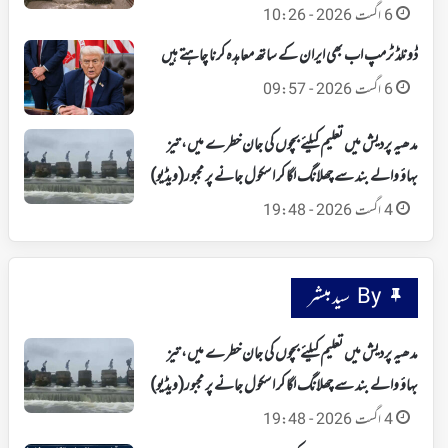
6 اگست 2026 - 10:26
ڈونلڈ ٹرمپ اب بھی ایران کے ساتھ معاہدہ کرنا چاہتے ہیں
6 اگست 2026 - 09:57
مدھیہ پردیش میں تعلیم کیلئے بچوں کی جان خطرے میں، تیز
بہاؤ والے بند سے چھلانگ لگا کر اسکول جانے پر مجبور(ویڈیو)
4 اگست 2026 - 19:48
By سید مبشر
مدھیہ پردیش میں تعلیم کیلئے بچوں کی جان خطرے میں، تیز
بہاؤ والے بند سے چھلانگ لگا کر اسکول جانے پر مجبور(ویڈیو)
4 اگست 2026 - 19:48