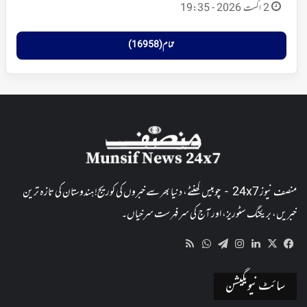
2 اگست 2026 - 19:35
تمام (16958)
منصف نیوز 24x7 - چوبیس گھنٹے، دنیا بھر سے خبروں کی کوریج! ہندوستان کی تازہ ترین
خبریں، بریکنگ سٹوریز، اور آج کی سرفہرست سرخیاں۔
WhatsApp
RSS
Telegram
Instagram
LinkedIn
Facebook
X
سائٹ نیویگیشن