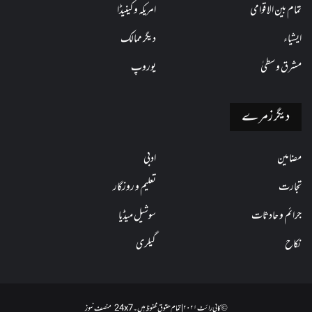
تمام بین الاقوامی
امریکہ و کینیڈا
ایشیاء
دیگر ممالک
مشرق وسطیٰ
یوروپ
دیگر زمرے
مضامین
ادبی
تجارت
تعلیم و روزگار
جرائم و حادثات
سوشیل میڈیا
نکاح
گیلری
© کاپی رائٹ ۲۰۲۱ | تمام حقوق محفوظ ہیں۔ 24x7 منصف نیوز