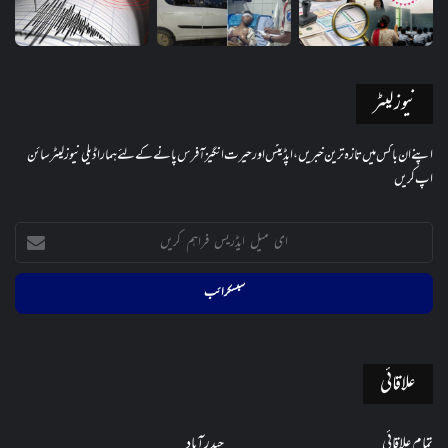
نیوز لیٹر
اپنے ان باکس میں تازہ ترین خبریں، اپڈیٹس اور حیرت انگیز آفرس پانے کے لئے ہمارا ڈیلی نیوز لیٹر سائن
اپ کریں
ای
میل
ایڈریس
فراہم
کریں
علاقائی
تمام علاقائی
حیدرآباد