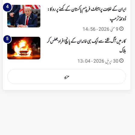
ایران کے خلاف پراجیکٹ فریڈم پاکستان کے کہنے پر روکا:
ڈونلڈ ٹرمپ
9 مئی 2026 - 14:56
کار میں آگ لگنے سے ایک ہی خاندان کے پانچ افراد جھلس کر
ہلاک
30 اپریل 2026 - 13:04
مزید