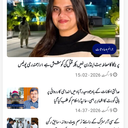
جرائم و حادثات
پرینکا کا معاملہ ہٹ اینڈ رن نہیں بلکہ قتل کی کوشش ہے: راجمندری پولیس
9 اگست 2026 - 15:02
عدالتی احکامات کے باوجود حیدرآباد میں انہدامی کارروائی پر
ہائی کورٹ کا اظہارِ برہمی، حائیڈرا حکام کو طلب کیا گیا
9 اگست 2026 - 14:37
کے سی آر سڑک کے راستے نرسم پیٹ روانہ، سابق رکن