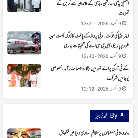
اسمبلی پڈی سدرشن ریڈی کے خاندان سے کریں گے
تعزیت
9 اگست 2026 - 13:21
ایئر انڈیا کی فوکٹ۔دہلی پرواز کے پائلٹ کا ڈرگ ٹیسٹ مبینہ
طور پر پازیٹو، ڈی جی سی اے کی تحقیقات جاری
9 اگست 2026 - 12:40
کے ٹی آر کی پرانے شہر میں بنگارو میسما مندر آمد، خصوصی
پوجا میں شرکت
9 اگست 2026 - 12:12
By محمد زبیر
ہندوستانی مسلمانوں پر مظالم ‘ساری دنیا میں تشویش