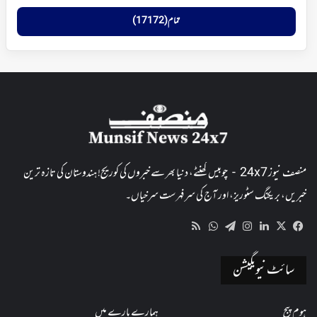
تمام (17172)
منصف نیوز 24x7 - چوبیس گھنٹے، دنیا بھر سے خبروں کی کوریج! ہندوستان کی تازہ ترین
خبریں، بریکنگ سٹوریز، اور آج کی سرفہرست سرخیاں۔
WhatsApp
RSS
Telegram
Instagram
LinkedIn
Facebook
X
سائٹ نیویگیشن
ہوم پیج
ہمارے بارے میں