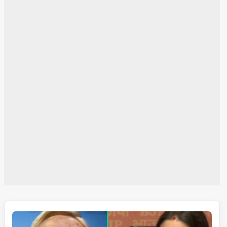
نریندر
مودی