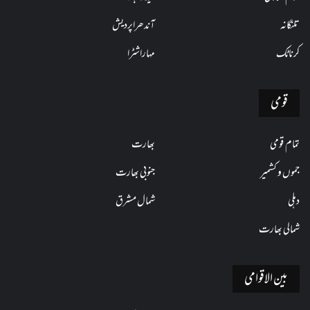
تلنگانہ
آندھراپردیش
کرناٹک
مہاراشٹرا
قومی
تمام قومی
بھارت
جموں و کشمیر
جنوبی بھارت
دہلی
شمال مشرق
شمالی بھارت
بین الاقوامی