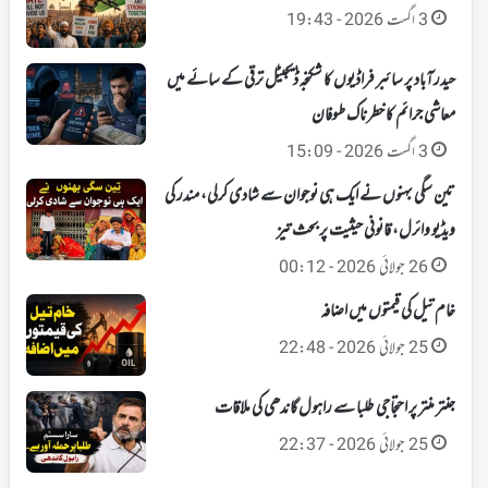
3 اگست 2026 - 19:43
حیدرآباد پر سائبر فراڈیوں کا شکنجہ‘ ڈیجیٹل ترقی کے سائے میں
معاشی جرائم کا خطرناک طوفان
3 اگست 2026 - 15:09
تین سگی بہنوں نے ایک ہی نوجوان سے شادی کرلی، مندر کی
ویڈیو وائرل، قانونی حیثیت پر بحث تیز
26 جولائی 2026 - 00:12
خام تیل کی قیمتوں میں اضافہ
25 جولائی 2026 - 22:48
جنتر منتر پر احتجاجی طلبا سے راہول گاندھی کی ملاقات
25 جولائی 2026 - 22:37