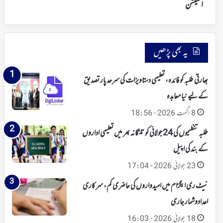
اسٹیشن
اسٹیشن
یہ بھی پڑھیں
بھارتی طلبہ کو فائدہ، تعلیمی دستاویزات کی سرحد پار تصدیق
کے لیے نیا معاہدہ
8 اگست 2026 - 18:56
طلبہ تنظیموں کی 24 جولائی کو تلنگانہ بھر میں تعلیمی اداروں
کے بند کی اپیل
23 جولائی 2026 - 17:04
نیٹ ری ایگزام میں امیدواروں کی حاضری کم، سرکاری
اعدادوشمار جاری
18 جولائی 2026 - 16:03