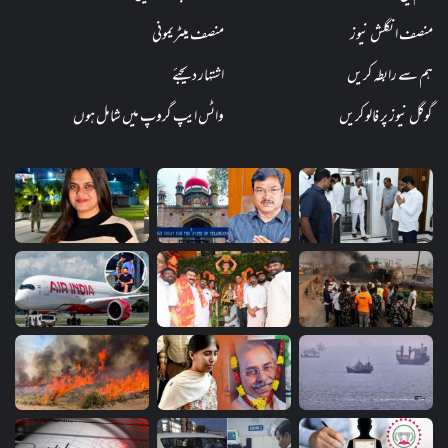
منصف انگلش نیوز
منصف میٹریمونی
ہم سے رابطہ کریں
اشتہار دیجئے
گوگل نیوز پر فالو کریں
واٹس ایپ گروپ میں شامل ہوں