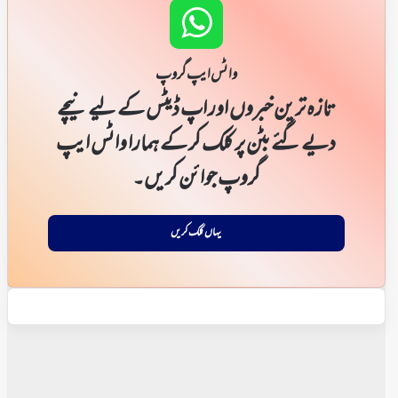
واٹس ایپ گروپ
تازہ ترین خبروں اور اپ ڈیٹس کے لیے نیچے
دیے گئے بٹن پر کلک کر کے ہمارا واٹس ایپ
گروپ جوائن کریں۔
یہاں کلک کریں