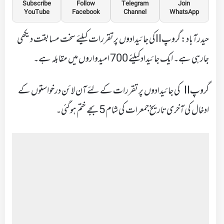
Subscribe
Follow
Telegram
Join
YouTube
Facebook
Channel
WhatsApp
حیدرآباد: گروپIIکی جائیدادوں پرتقررات کیلئے سخت مسابقت دیکھی
جارہی ہے۔ ایک جائیدادکیلئے 700 امیدواروں میں مقابلہ ہے۔
گروپII کی جائیدادوں پر تقررات کے لئے آن لائن درخواستوں کے
ادخال کی آخری تاریخ جمعرات کی شام 5بجے ختم ہوگئی۔