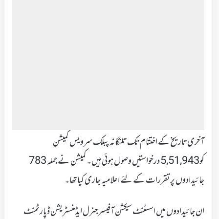
آخری تاریخ کے اختتام تک تلنگانہ پبلک سرویس کمیشن
کو5,51,943 درخواستیں وصول ہوئی ہیں۔کمیشن نے جملہ 783
جائیدادوں پرتقررات کے لئے اعلامیہ جاری کیاتھا۔
ان جائیدادوں میں اسسٹنٹ سیکشن آفیسرجنرل ایڈمنسٹریشن ڈپارٹمنٹ