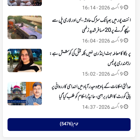
9 اگست 2026 - 16:14
اننت پور میں بھیانک سڑک حادثہ، بس اور لاری پل سے
نیچے گرنے پر 20 مسافر شدید زخمی
9 اگست 2026 - 16:04
پرینکا کا معاملہ ہٹ اینڈ رن نہیں بلکہ قتل کی کوشش ہے:
راجمندری پولیس
9 اگست 2026 - 15:02
عدالتی احکامات کے باوجود حیدرآباد میں انہدامی کارروائی پر
ہائی کورٹ کا اظہارِ برہمی، حائیڈرا حکام کو طلب کیا گیا
9 اگست 2026 - 14:37
تمام (5476)