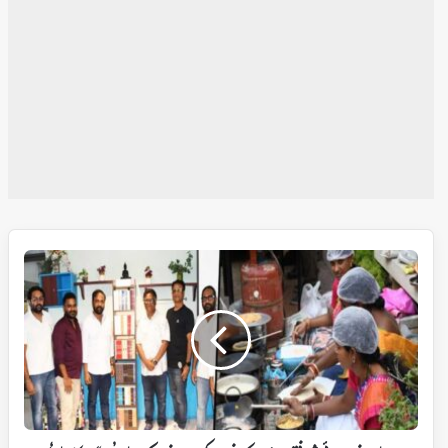
اونا
مالو
نے
علاقائی
ثقافتی
ورثہ
اور
کہانیوں
کو