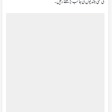
کی نئی بلندیوں کی جانب بڑھتے رہیں۔