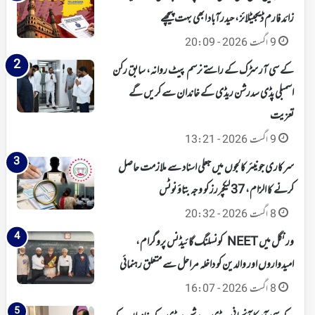
زائد فارم ڈیجیٹلائز، حیدرآباد ابھی بہت پیچھے
9 اگست 2026 - 20:09
کے سی آر سڑک کے راستے نرسم پیٹ روانہ، سابق رکن
اسمبلی پڈی سدرشن ریڈی کے خاندان سے کریں گے
تعزیت
9 اگست 2026 - 13:21
سرکاری جونیئر کالجوں میں جعلی اسناد سے ملازمت حاصل
کرنے کا الزام، 37 لیکچررز کو وجہ بتاؤ نوٹس
8 اگست 2026 - 20:32
ورنگل میں NEET کونسلنگ گائیڈنس پروگرام،
امیدواروں اور والدین کو داخلہ مراحل سے متعلق رہنمائی
8 اگست 2026 - 16:07