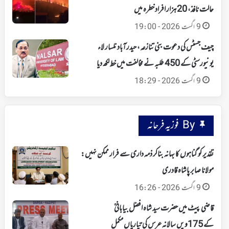
حالت نافذ، 20 ہزار افراد خطرہ میں
9 اگست 2026 - 19:00
چیف جسٹس کی دعوت بنی تنازعہ، حیدرآباد نلسار لاء
یونیورسٹی کے 450 طلبہ نے مخالفت میں خط لکھ دیا
9 اگست 2026 - 18:29
By فوزیہ فرحانہ
تقدیر کو گناہوں کا بہانہ بناکر ذمہ داری سے فرار ممکن نہیں:
مولانا صابر پاشاہ قادری
9 اگست 2026 - 16:26
قاضی پیٹ میں حضرت سید شاہ افضل بیابانیؒ
کے 175ویں سالانہ عرس کی تیاریاں مکمل