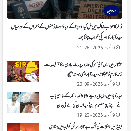
مضامین
ڈالر کا خواب خاک میں مل گیا: ویزا کے دباؤ اور ملازمتوں کے بحران کے درمیان
حیدرآباد کا امریکی خواب چکنا چور
9 اگست 2026 - 21:26
تلنگانہ میں ایس آئی آر کی تازہ رپورٹ جاری، 78 فیصد سے
زائد فارم ڈیجیٹلائز، حیدرآباد ابھی بہت پیچھے
9 اگست 2026 - 20:09
حیدرآباد میں دل چیردینےوالا واقعہ، نشہ کے عادی باپ
نے اپنے ہی معصوم بیٹے سید ارمان کی لے لی جان
9 اگست 2026 - 19:23
کینیڈا میں جنگلات کی آگ بے قابو، برٹش کولمبیا میں ہنگامی