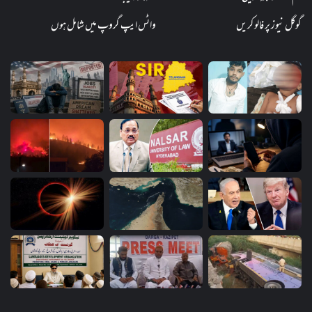
گوگل نیوز پر فالو کریں
واٹس ایپ گروپ میں شامل ہوں