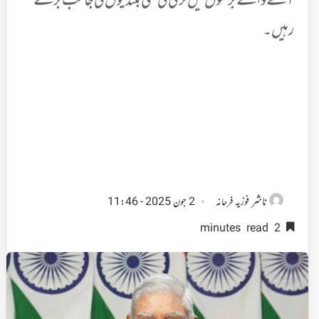
آنے والے برسوں میں ترقی کی نئی بلندیوں کی جانب بڑھتے
رہیں۔
ناشر
فوزیہ فرحانہ
2 جون 2025 - 11:46
2 minutes read