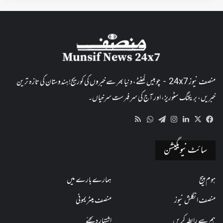
منصف نیوز 24x7 - چوبیس گھنٹے، دنیا بھر سے خبروں کی کوریج! ہندوستان کی تازہ ترین
خبریں، بریکنگ سٹوریز، اور آج کی سرفہرست سرخیاں۔
WhatsApp
RSS
Telegram
Instagram
LinkedIn
Facebook
X
سائٹ نیویگیشن
ہوم پیج
ہمارے بارے میں
منصف انگلش نیوز
منصف میٹریمونی
ہم سے رابطہ کریں
اشتہار دیجئے