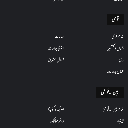
قومی
تمام قومی
بھارت
جموں و کشمیر
جنوبی بھارت
دہلی
شمال مشرق
شمالی بھارت
بین الاقوامی
تمام بین الاقوامی
امریکہ و کینیڈا
ایشیاء
دیگر ممالک