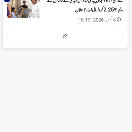
کے سی آر کا آنجہانی پیڈی سدرشن ریڈی کے خاندان کے
لیے ₹2.25 کروڑ مالی امداد کا اعلان
8 اگست 2026 - 15:17
مزید