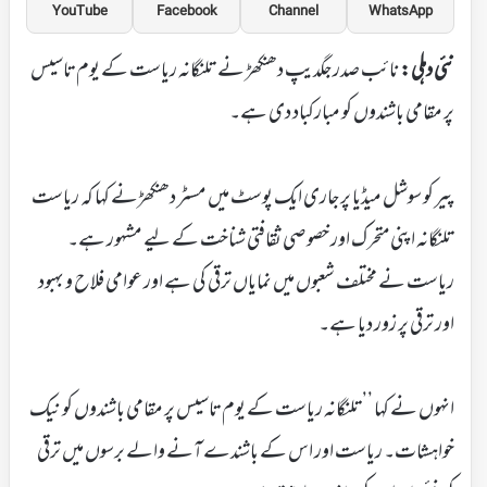
YouTube
Facebook
Channel
WhatsApp
نئی دہلی:
نائب صدر جگدیپ دھنکھڑ نے تلنگانہ ریاست کے یوم تاسیس
پر مقامی باشندوں کو مبارکباد دی ہے۔
پیر کو سوشل میڈیا پر جاری ایک پوسٹ میں مسٹر دھنکھڑنے کہا کہ ریاست
تلنگانہ اپنی متحرک اور خصوصی ثقافتی شناخت کے لیے مشہور ہے۔
ریاست نے مختلف شعبوں میں نمایاں ترقی کی ہے اور عوامی فلاح و بہبود
اور ترقی پر زور دیا ہے۔
انہوں نے کہا ’’تلنگانہ ریاست کے یوم تاسیس پر مقامی باشندوں کو نیک
خواہشات۔ ریاست اور اس کے باشندے آنے والے برسوں میں ترقی