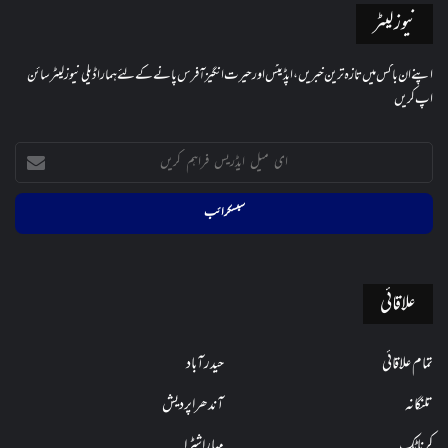
نیوز لیٹر
اپنے ان باکس میں تازہ ترین خبریں، اپڈیٹس اور حیرت انگیز آفرس پانے کے لئے ہمارا ڈیلی نیوز لیٹر سائن
اپ کریں
ای
میل
ایڈریس
فراہم
کریں
علاقائی
تمام علاقائی
حیدرآباد
تلنگانہ
آندھراپردیش
کرناٹک
مہاراشٹرا