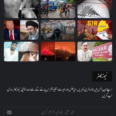
نیوز لیٹر
اپنے ان باکس میں تازہ ترین خبریں، اپڈیٹس اور حیرت انگیز آفرس پانے کے لئے ہمارا ڈیلی نیوز لیٹر سائن
اپ کریں
ای
میل