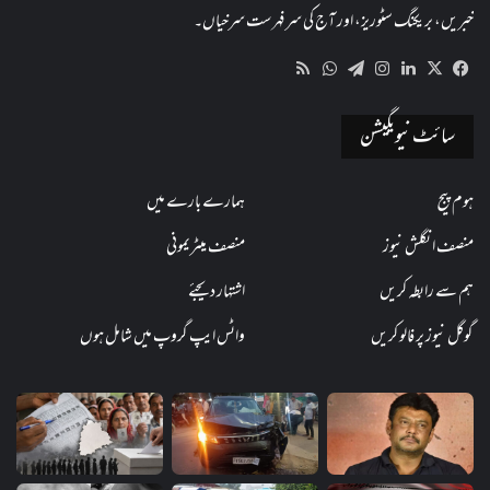
خبریں، بریکنگ سٹوریز، اور آج کی سرفہرست سرخیاں۔
WhatsApp
RSS
Telegram
Instagram
LinkedIn
Facebook
X
سائٹ نیویگیشن
ہوم پیج
ہمارے بارے میں
منصف انگلش نیوز
منصف میٹریمونی
ہم سے رابطہ کریں
اشتہار دیجئے
گوگل نیوز پر فالو کریں
واٹس ایپ گروپ میں شامل ہوں