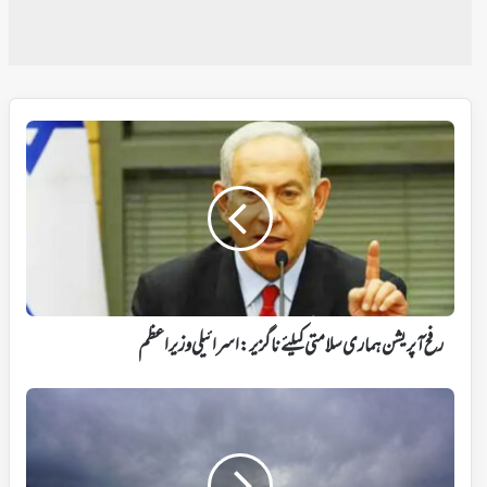
رفح
آپریشن
ہماری
سلامتی
کیلئے
ناگزیر:
اسرائیلی
وزیر
اعظم
رفح آپریشن ہماری سلامتی کیلئے ناگزیر: اسرائیلی وزیر اعظم
آج
سے
4دنوں
تک