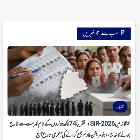
سب سے اہم خبریں
تلنگانہ
تلنگانہ میں SIR-2026: تقریباً 74 لاکھ ووٹروں کے نام فہرست سے خارج
ہونے کا خدشہ، اینومریشن فارم جمع کرانے کی آخری تاریخ آج