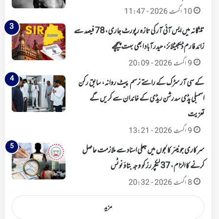
10 اگست 2026 - 11:47
تلنگانہ میں ایس آئی آر کی تازہ رپورٹ جاری، 78 فیصد سے
زائد فارم ڈیجیٹلائز، حیدرآباد ابھی بہت پیچھے
9 اگست 2026 - 20:09
کے سی آر سڑک کے راستے نرسم پیٹ روانہ، سابق رکن
اسمبلی پڈی سدرشن ریڈی کے خاندان سے کریں گے
تعزیت
9 اگست 2026 - 13:21
سرکاری جونیئر کالجوں میں جعلی اسناد سے ملازمت حاصل
کرنے کا الزام، 37 لیکچررز کو وجہ بتاؤ نوٹس
8 اگست 2026 - 20:32
مزید