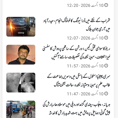
10 اگست 2026 - 12:20
شراب کے نشے میں ڈرائیونگ کا خوفناک انجام، حیدرآباد
میں آرمی جوان ہلاک
10 اگست 2026 - 12:07
رینوکا سوامی قتل کیس: درشن کے ساتھی پردوش کا سنسنی
خیز انکشاف، مبینہ تشدد کی تفصیلات سامنے آگئیں
10 اگست 2026 - 11:57
سری چیتنیا اسکول کے ہاسٹل میں دسویں جماعت کے
طالب علم پر مبینہ وحشیانہ تشدد، حالت تشویشناک
10 اگست 2026 - 11:47
ہریانہ، پنجاب، چندی گڑھ اور دہلی میں موسلادھار بارش کی
پیش گوئی؛ ہماچل پردیش میں بہت شدید بارش کا خدشہ