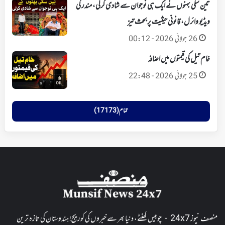
تین سگی بہنوں نے ایک ہی نوجوان سے شادی کرلی، مندر کی
ویڈیو وائرل، قانونی حیثیت پر بحث تیز
26 جولائی 2026 - 00:12
خام تیل کی قیمتوں میں اضافہ
25 جولائی 2026 - 22:48
تمام (17173)
منصف نیوز 24x7 - چوبیس گھنٹے، دنیا بھر سے خبروں کی کوریج! ہندوستان کی تازہ ترین