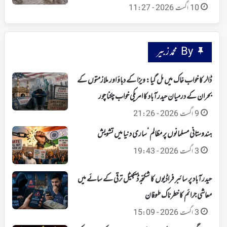
10 اگست 2026 - 11:27
By محمد زبیر
ڈالر کا خواب خاک میں مل گیا: ویزا کے دباؤ اور ملازمتوں کے
بحران کے درمیان حیدرآباد کا امریکی خواب چکنا چور
9 اگست 2026 - 21:26
ہندوستانی مسلمانوں پر مظالم ‘ساری دنیا میں تشویش
3 اگست 2026 - 19:43
حیدرآباد پر سائبر فراڈیوں کا شکنجہ‘ ڈیجیٹل ترقی کے سائے میں
معاشی جرائم کا خطرناک طوفان
3 اگست 2026 - 15:09