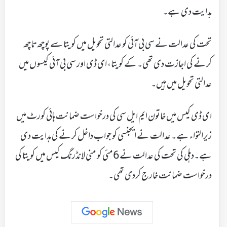
ہدایت دی ہے۔
تحت کی عدالت نے سی بی آئی کو عدالتی تحویل میں کویتا سے پوچھ تاچھ
کرنے کی اجازت دی تھی۔ کے کویتا، ای ڈی اور سی بی آئی کیسو ں میں
عدالتی تحویل میں ہیں۔
ای ڈی کیس میں خاتون ایم ایل سی کی درخواست ضمانت ہائی کورٹ میں
زیرالتواء ہے۔ عدالت نے ایجنسی کو جواب داخل کرنے کی ہدایت دی
ہے۔دہلی کی تحت کی عدالت نے 6مئی کو منی لانڈرنگ کیس میں کویتا کی
درخواست ضمانت خارج کردی تھی۔