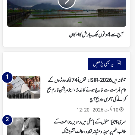
بارش
کا
امکان
آج سے 4دنوں تک بارش کا امکان
یہ بھی پڑھیں
تلنگانہ میں SIR-2026: تقریباً 74 لاکھ ووٹروں کے
نام فہرست سے خارج ہونے کا خدشہ، اینومریشن فارم جمع
کرانے کی آخری تاریخ آج
10 اگست 2026 - 12:20
سری چیتنیا اسکول کے ہاسٹل میں دسویں جماعت کے
طالب علم پر مبینہ وحشیانہ تشدد، حالت تشویشناک