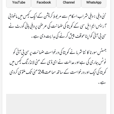
YouTube
Facebook
Channel
WhatsApp
نئی دہلی: دہلی شراب اسکام سے مربوط کرپشن کے ایک کیس میں ماخوذ بی
آر ایس ایم ایل سی کے کویتا کی ضمانت کی عرضی پر دہلی ہائی کورٹ نے
سی بی آئی کو اپنا موقف پیش کرنے کی ہدایت دی ہے۔
جسٹس سورنا کا نتا شرما نے کویتا کی درخواست ضمانت پر سی بی آئی کو
نوٹس جاری کی ہےاور عدالت نے ای ڈی کے منی لانڈرنگ کیس میں
کویتا کی ایک اور درخواست کے ساتھ سماعت24 مئی تک ملتوی کردی
ہے۔