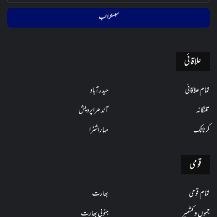
ایڈریس
فراہم
کریں
علاقائی
تمام علاقائی
حیدرآباد
تلنگانہ
آندھراپردیش
کرناٹک
مہاراشٹرا
قومی
تمام قومی
بھارت
جموں و کشمیر
جنوبی بھارت