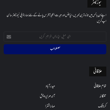
نیوز لیٹر
اپنے ان باکس میں تازہ ترین خبریں، اپڈیٹس اور حیرت انگیز آفرس پانے کے لئے ہمارا ڈیلی نیوز لیٹر سائن
اپ کریں
ای
میل
ایڈریس
فراہم
کریں
علاقائی
تمام علاقائی
حیدرآباد
تلنگانہ
آندھراپردیش
کرناٹک
مہاراشٹرا