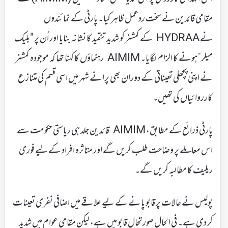
مقامی قائدین نے سخت ردعمل ظاہر کیا۔ پارٹی کے نمائندوں
نے HYDRAA کے کمشنر کو شدید تنقید کا نشانہ بنایا اور اُن پر "بلیک
میلر” ہونے کا الزام لگایا۔ AIMIM رہنماؤں کا کہنا تھا کہ موجودہ کمشنر
نے اپنی پچھلی تعیناتی کے دوران بھی پرانے شہر میں اسی قسم کی متنازع
کارروائیاں کی تھیں۔
پارٹی ذرائع کے مطابق، AIMIM قائدین جلد ہی ریاستی حکومت سے
اس معاملے پر وضاحت طلب کریں گے اور متاثرہ افراد کے لیے فوری
ریلیف کا مطالبہ کریں گے۔
پولیس نے حالات پر قابو پانے کے لیے علاقے میں اضافی نفری تعینات
کر دی ہے۔ فی الحال صورتحال قابو میں ہے، لیکن مقامی عوام میں شدید