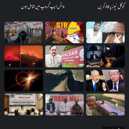
گوگل نیوز پر فالو کریں
واٹس ایپ گروپ میں شامل ہوں