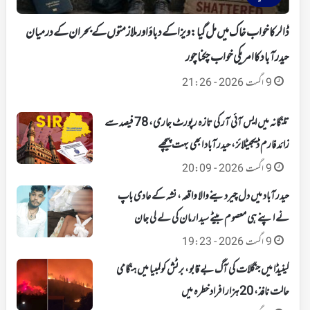
ڈالر کا خواب خاک میں مل گیا: ویزا کے دباؤ اور ملازمتوں کے بحران کے درمیان
حیدرآباد کا امریکی خواب چکنا چور
9 اگست 2026 - 21:26
تلنگانہ میں ایس آئی آر کی تازہ رپورٹ جاری، 78 فیصد سے
زائد فارم ڈیجیٹلائز، حیدرآباد ابھی بہت پیچھے
9 اگست 2026 - 20:09
حیدرآباد میں دل چیردینےوالا واقعہ، نشہ کے عادی باپ
نے اپنے ہی معصوم بیٹے سید ارمان کی لے لی جان
9 اگست 2026 - 19:23
کینیڈا میں جنگلات کی آگ بے قابو، برٹش کولمبیا میں ہنگامی
حالت نافذ، 20 ہزار افراد خطرہ میں