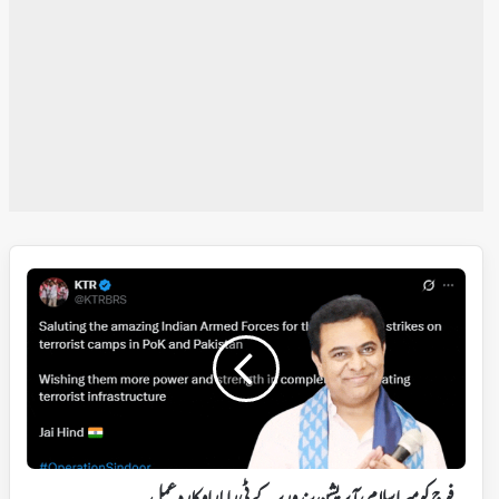
فوج
کو
میراسلام،
آپریشن
سندورپر
کے
ٹی
راما
راو
کا