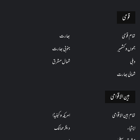
قومی
تمام قومی
بھارت
جموں و کشمیر
جنوبی بھارت
دہلی
شمال مشرق
شمالی بھارت
بین الاقوامی
تمام بین الاقوامی
امریکہ و کینیڈا
ایشیاء
دیگر ممالک