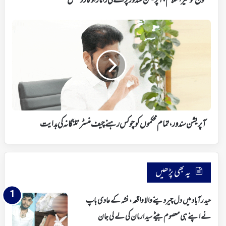
فوج کو میراسلام، آپریشن سندورپر کے ٹی راما راو کا ردعمل
ردعمل
آپریشن
سندور،تمام
محکموں
کو
چوکس
رہنے
چیف
منسٹر
تلنگانہ
کی
آپریشن سندور،تمام محکموں کو چوکس رہنے چیف منسٹر تلنگانہ کی ہدایت
ہدایت
یہ بھی پڑھیں
حیدرآباد میں دل چیردینےوالا واقعہ، نشہ کے عادی باپ
نے اپنے ہی معصوم بیٹے سید ارمان کی لے لی جان