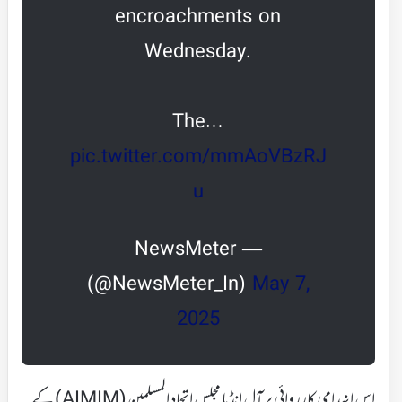
encroachments on
Wednesday.
The…
pic.twitter.com/mmAoVBzRJ
u
— NewsMeter
(@NewsMeter_In)
May 7,
2025
اس انہدامی کارروائی پر آل انڈیا مجلس اتحاد المسلمین (AIMIM) کے