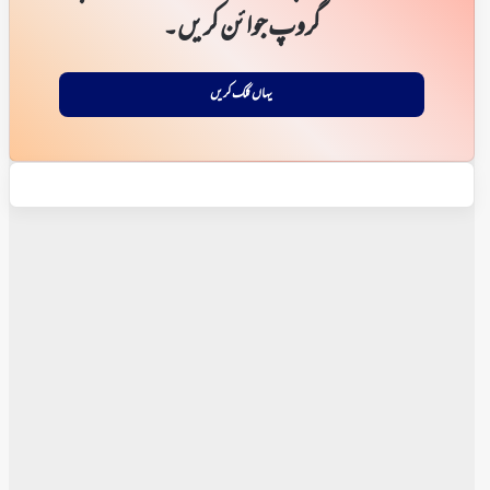
گروپ جوائن کریں۔
یہاں کلک کریں