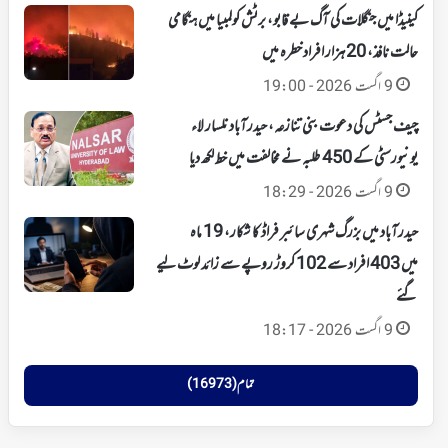
کینیڈا میں جنگلات کی آگ بے قابو، برٹش کولمبیا میں ہنگامی
حالت نافذ، 20 ہزار افراد خطرہ میں
9 اگست 2026 - 19:00
چیف جسٹس کی دعوت بنی تنازعہ، حیدرآباد نلسار لاء
یونیورسٹی کے 450 طلبہ نے مخالفت میں خط لکھ دیا
9 اگست 2026 - 18:29
حیدرآباد میں بزرگ شہری سائبر فراڈ کا شکار، 19 ماہ
میں 403 افراد سے 102 کروڑ روپے سے زائد لوٹ لیے
گئے
9 اگست 2026 - 18:17
تمام (16973)