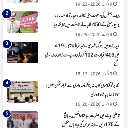
9 اگست 2026 - 19:23
چیف جسٹس کی دعوت بنی تنازعہ، حیدرآباد نلسار لاء
یونیورسٹی کے 450 طلبہ نے مخالفت میں خط لکھ دیا
9 اگست 2026 - 18:29
حیدرآباد میں بزرگ شہری سائبر فراڈ کا شکار، 19 ماہ
میں 403 افراد سے 102 کروڑ روپے سے زائد لوٹ لیے
گئے
9 اگست 2026 - 18:17
تقدیر کو گناہوں کا بہانہ بناکر ذمہ داری سے فرار ممکن نہیں:
مولانا صابر پاشاہ قادری
9 اگست 2026 - 16:26
قاضی پیٹ میں حضرت سید شاہ افضل بیابانیؒ
کے 175ویں سالانہ عرس کی تیاریاں مکمل