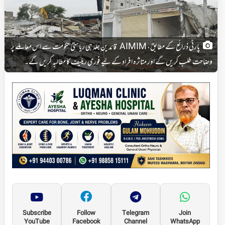
پارٹی ذرائع کے مطابق، AIMIM قائدین جلد ہی ریاستی حکومت سے اس معاملے پر
وضاحت طلب کریں گے اور متاثرہ افراد کے لیے فوری ریلیف کا مطالبہ کریں گے۔
Subscribe
Follow
Telegram
Join
YouTube
Facebook
Channel
WhatsApp