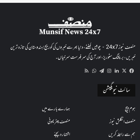
منصف نیوز 24x7 - چوبیس گھنٹے، دنیا بھر سے خبروں کی کوریج! ہندوستان کی تازہ ترین
خبریں، بریکنگ سٹوریز، اور آج کی سرفہرست سرخیاں۔
WhatsApp
RSS
Telegram
Instagram
LinkedIn
Facebook
X
سائٹ نیویگیشن
ہوم پیج
ہمارے بارے میں
منصف انگلش نیوز
منصف میٹریمونی
ہم سے رابطہ کریں
اشتہار دیجئے