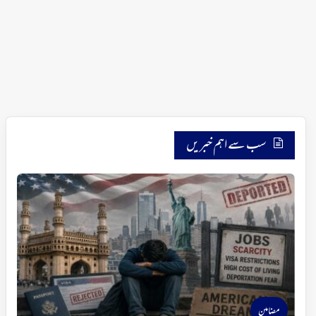
سب سے اہم خبریں
مضامین