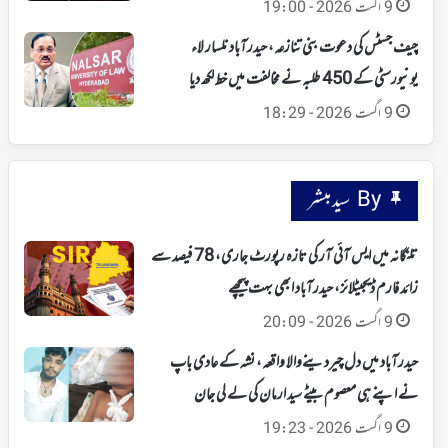
9 اگست 2026 - 19:00
چیف جسٹس کی دعوت بنی تنازعہ، حیدرآباد نلسار لاء
یونیورسٹی کے 450 طلبہ نے مخالفت میں خط لکھ دیا
9 اگست 2026 - 18:29
By سید مبشر
تلنگانہ میں ایس آئی آر کی تازہ رپورٹ جاری، 78 فیصد سے
زائد فارم ڈیجیٹلائز، حیدرآباد ابھی بہت پیچھے
9 اگست 2026 - 20:09
حیدرآباد میں دل چیردینےوالا واقعہ، نشہ کے عادی باپ
نے اپنے ہی معصوم بیٹے سید ارمان کی لے لی جان
9 اگست 2026 - 19:23