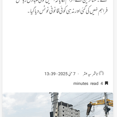
گئے۔ متاثرین نے الزام لگایا کہ انہیں کوئی متبادل رہائش
فراہم نہیں کی گئی اور نہ ہی کوئی قانونی نوٹس دیا گیا۔
ناشر
سید مبشر
7 مئی 2025 - 13:39
4 minutes read