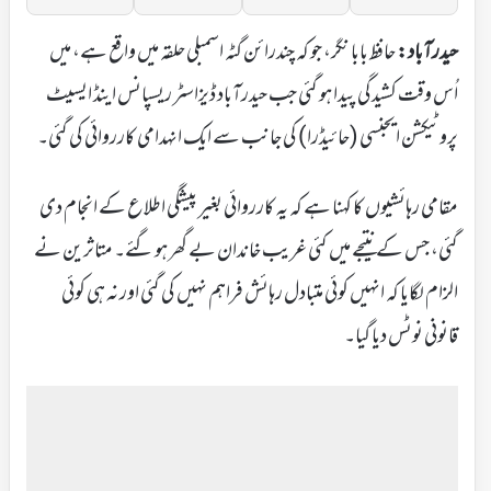
حیدرآباد:
حافظ بابا نگر، جو کہ چندرائن گٹہ اسمبلی حلقہ میں واقع ہے، میں
اُس وقت کشیدگی پیدا ہو گئی جب حیدرآباد ڈیزاسٹر ریسپانس اینڈ ایسیٹ
پروٹیکشن ایجنسی (حائیڈرا) کی جانب سے ایک انہدامی کارروائی کی گئی۔
مقامی رہائشیوں کا کہنا ہے کہ یہ کارروائی بغیر پیشگی اطلاع کے انجام دی
گئی، جس کے نتیجے میں کئی غریب خاندان بے گھر ہو گئے۔ متاثرین نے
الزام لگایا کہ انہیں کوئی متبادل رہائش فراہم نہیں کی گئی اور نہ ہی کوئی
قانونی نوٹس دیا گیا۔