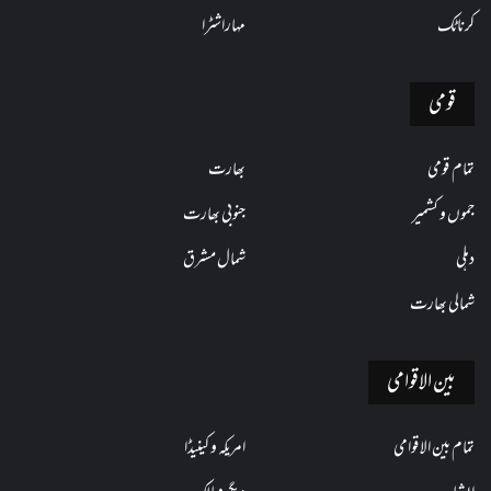
کرناٹک
مہاراشٹرا
قومی
تمام قومی
بھارت
جموں و کشمیر
جنوبی بھارت
دہلی
شمال مشرق
شمالی بھارت
بین الاقوامی
تمام بین الاقوامی
امریکہ و کینیڈا