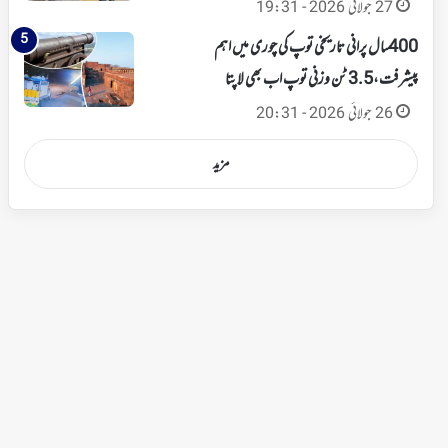
27 جولائی 2026 - 19:31
400 سال پرانی تاریخی توپ کی چوری میں اہم
پیشرفت،3.5 ٹن وزنی توپ اب بھی لاپتا
26 جولائی 2026 - 20:31
مزید