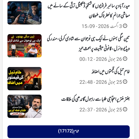
حیدرآباد پر سائبر فراڈیوں کا شکنجہ‘ ڈیجیٹل ترقی کے سائے میں
معاشی جرائم کا خطرناک طوفان
3 اگست 2026 - 15:09
تین سگی بہنوں نے ایک ہی نوجوان سے شادی کرلی، مندر کی
ویڈیو وائرل، قانونی حیثیت پر بحث تیز
26 جولائی 2026 - 00:12
خام تیل کی قیمتوں میں اضافہ
25 جولائی 2026 - 22:48
جنتر منتر پر احتجاجی طلبا سے راہول گاندھی کی ملاقات
25 جولائی 2026 - 22:37
تمام (17172)