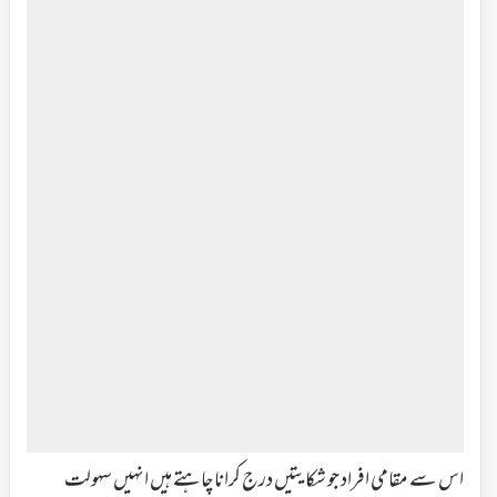
اس سے مقامی افراد جو شکایتیں درج کرانا چاہتے ہیں انہیں سہولت