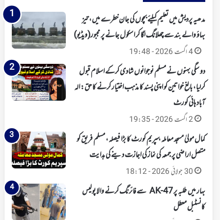
مدھیہ پردیش میں تعلیم کیلئے بچوں کی جان خطرے میں، تیز
بہاؤ والے بند سے چھلانگ لگا کر اسکول جانے پر مجبور(ویڈیو)
4 اگست 2026 - 19:48
دو سگی بہنوں نے مسلم نوجوانوں شادی کرکے اسلام قبول
کرلیا، بالغ خواتین کو اپنی پسند کا مذہب اختیار کرنے کا حق: الہ
آباد ہائی کورٹ
2 اگست 2026 - 19:35
کمال مولیٰ مسجد معاملہ، سپریم کورٹ کا بڑا فیصلہ، مسلم فریق کو
متصل اراضی پر جمعہ کی نماز کی اجازت دینے کی ہدایت
30 جولائی 2026 - 18:12
بہار میں طلبہ پر AK-47 سے فائرنگ کرنے والا پولیس
کانسٹبل معطل