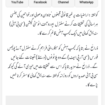
YouTube
Facebook
Channel
WhatsApp
کولکتہ: اراضیات پر غیرقانونی قبضوں‘تاوان وصولی اور خواتین کی جنسی
ہراسانی کی تحقیقات کرنے سنٹرل بیورو آف انوسٹی گیشن (سی بی آئی)
سندیش کھالی میں ایک کیمپ آفس قائم کرے گا۔
ذرائع نے بتایا کہ کیمپ آفس کو سیکوریٹی فراہم کرنے سنٹرل آرمڈ پولیس
فورس (سی آر پی ایف) کے دو پلاٹونوں (دستے) تعینات کئے جائیں
گے۔ ذرائع نے مزید بتایا کہ اس سے تحقیقات میں تیزی آئے گی کیونکہ
سی بی آئی عہدیداروں کو روزانہ کولکتہ سے سندیش کھالی کا سفر کرنا نہیں
پڑے گا۔