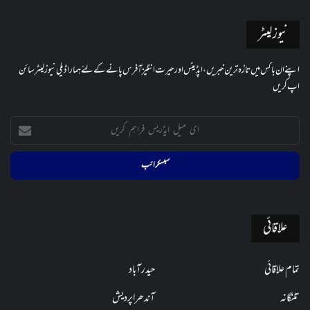
نیوز لیٹر
اپنے ان باکس میں تازہ ترین خبریں، اپڈیٹس اور حیرت انگیز آفرس پانے کے لئے ہمارا ڈیلی نیوز لیٹر سائن
اپ کریں
ای
میل
ایڈریس
فراہم
کریں
علاقائی
تمام علاقائی
حیدرآباد
تلنگانہ
آندھراپردیش