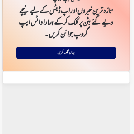
تازہ ترین خبروں اور اپ ڈیٹس کے لیے نیچے
دیے گئے بٹن پر کلک کر کے ہمارا واٹس ایپ
گروپ جوائن کریں۔
یہاں کلک کریں