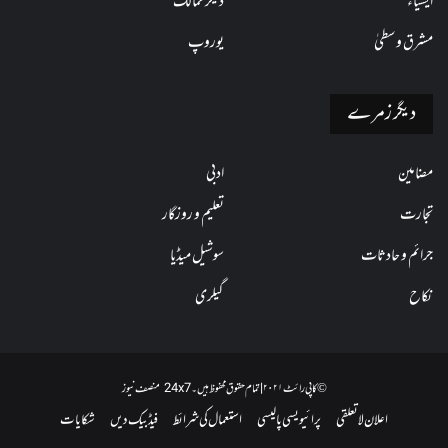
ایشیاء
دیگر ممالک
مشرق وسطیٰ
یوروپ
دیگر زمرے
مضامین
ادبی
تجارت
تعلیم و روزگار
جرائم و حادثات
سوشیل میڈیا
نکاح
گیلری
© کاپی رائٹ ۲۰۲۱ | تمام حقوق محفوظ ہیں۔ 24x7 منصف نیوز
اعلان لاتعلقی
پرائیویسی پالیسی
استعمال کی شرائط
فیڈبیک دیں
شکایات