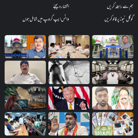
ہم سے رابطہ کریں
اشتہار دیجئے
گوگل نیوز پر فالو کریں
واٹس ایپ گروپ میں شامل ہوں