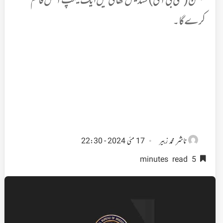
گیشن (سی بی آئی) سندیش کھالی میں ایک کیمپ آفس قائم
کرے گا۔
ناشر
محمد زبیر
17 مئی 2024 - 22:30
5 minutes read