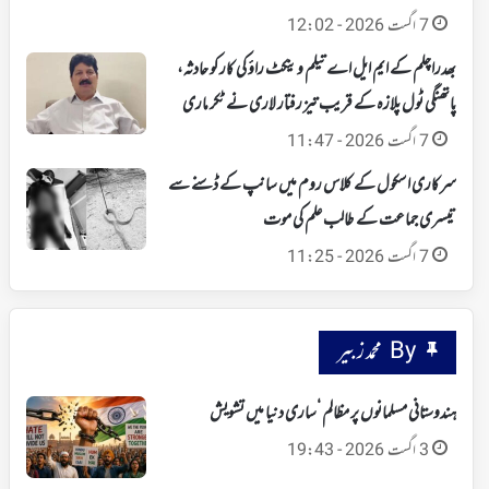
7 اگست 2026 - 12:02
بھدراچلم کے ایم ایل اے تیلم وینکٹ راؤ کی کار کو حادثہ،
پاتھنگی ٹول پلازہ کے قریب تیز رفتار لاری نے ٹکر ماری
7 اگست 2026 - 11:47
سرکاری اسکول کے کلاس روم میں سانپ کے ڈسنے سے
تیسری جماعت کے طالب علم کی موت
7 اگست 2026 - 11:25
By محمد زبیر
ہندوستانی مسلمانوں پر مظالم ‘ساری دنیا میں تشویش
3 اگست 2026 - 19:43