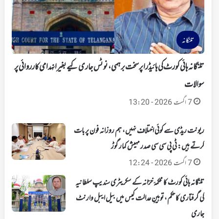
تلنگانہ
تلنگانہ ہائی کورٹ کی ہائیڈرا پر سخت برہمی، نوٹس جاری کیے بغیر انہدامی کارروائی پر
سوالات
7 اگست 2026 - 13:20
ریونت ریڈی سے کوئی اختلاف نہیں، ہم روزانہ فون پر بات
کرتے ہیں: ٹی پی سی سی صدر مہیش کمار گوڑ
7 اگست 2026 - 12:24
تلنگانہ ہائی کورٹ کا محکمۂ خزانہ کے سکریٹری سندیپ سلطانیہ
کی گرفتاری کا حکم، توہینِ عدالت کیس میں بیل ایبل وارنٹ
جاری