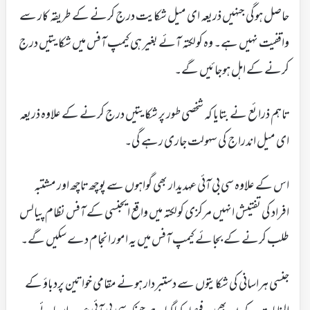
حاصل ہوگی جنہیں ذریعہ ای میل شکایت درج کرنے کے طریقہ کار سے
واقفیت نہیں ہے۔ وہ کولکتہ آئے بغیر ہی کیمپ آفس میں شکایتیں درج
کرنے کے اہل ہوجائیں گے۔
تاہم ذرائع نے بتایا کہ شخصی طور پر شکایتیں درج کرنے کے علاوہ ذریعہ
ای میل اندراج کی سہولت جاری رہے گی۔
اس کے علاوہ سی بی آئی عہدیدار بھی گواہوں سے پوچھ تاچھ اور مشتبہ
افراد کی تفتیش انہیں مرکزی کولکتہ میں واقع ایجنسی کے آفس نظام پیالس
طلب کرنے کے بجائے کیمپ آفس میں یہ امور انجام دے سکیں گے۔
جنسی ہراسانی کی شکایتوں سے دستبردار ہونے مقامی خواتین پردباؤ کے