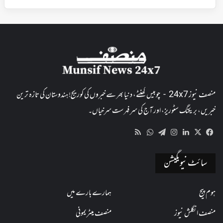
منصف نیوز 24x7 - چوبیس گھنٹے، دنیا بھر سے خبروں کی کوریج! ہندوستان کی تازہ ترین
خبریں، بریکنگ سٹوریز، اور آج کی سرفہرست سرخیاں۔
WhatsApp
RSS
Telegram
Instagram
LinkedIn
Facebook
X
سائٹ نیویگیشن
ہوم پیج
ہمارے بارے میں
منصف انگلش نیوز
منصف میٹریمونی