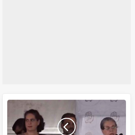
رائے
بریلی
کے
لوگوں
کو
سونپ