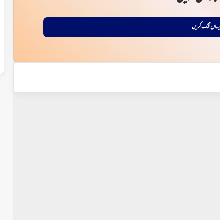
یہاں کلک کریں