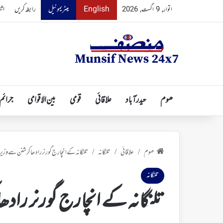
English
میٹریمونیل
رابطہ کریں
اشت
اتوار, 9 اگست, 2026
ھوم
حیدرآباد
علاقائی
قومی
بین الاقوامی
جرائم
ھوم
علاقائی
تلنگانہ
تلنگانہ کے انچارج گورنر رادھا کرشنن سے وزیر ا
/
/
/
تلنگانہ
تلنگانہ کے انچارج گورنر رادھا