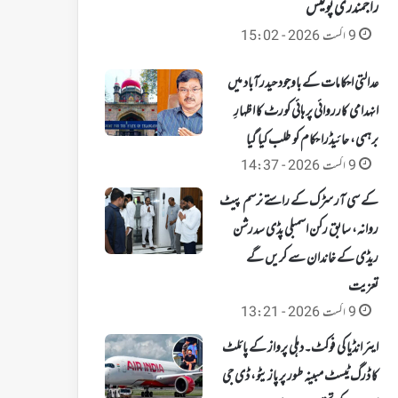
راجمندری پولیس
9 اگست 2026 - 15:02
عدالتی احکامات کے باوجود حیدرآباد میں
انہدامی کارروائی پر ہائی کورٹ کا اظہارِ
برہمی، حائیڈرا حکام کو طلب کیا گیا
9 اگست 2026 - 14:37
کے سی آر سڑک کے راستے نرسم پیٹ
روانہ، سابق رکن اسمبلی پڈی سدرشن
ریڈی کے خاندان سے کریں گے
تعزیت
9 اگست 2026 - 13:21
ایئر انڈیا کی فوکٹ۔دہلی پرواز کے پائلٹ
کا ڈرگ ٹیسٹ مبینہ طور پر پازیٹو، ڈی جی