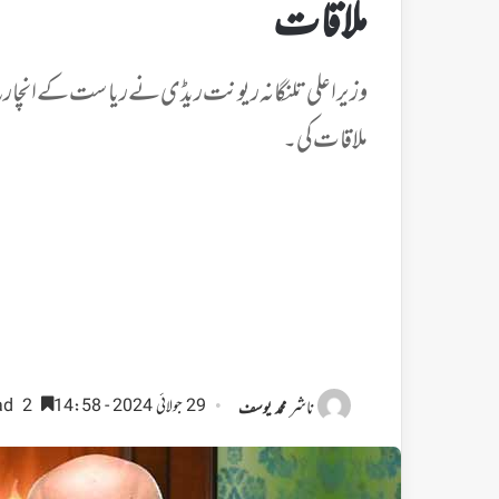
ملاقات
وزیراعلی تلنگانہ ریونت ریڈی نے ریاست کے انچارج 
ملاقات کی۔
ناشر
29 جولائی 2024 - 14:58
2 minutes read
محمد یوسف