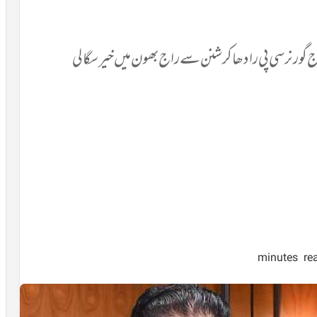
گورنر سی پی رادھا کرشنن سے راج بھون میں خیرسگالی