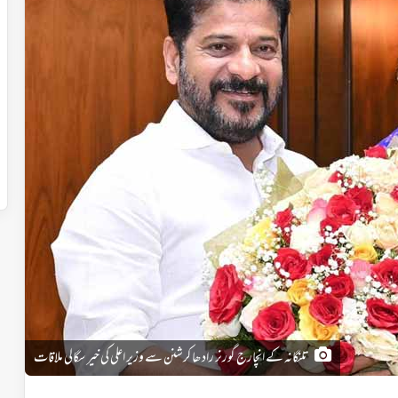
تلنگانہ کے انچارج گورنر رادھا کرشنن سے وزیر اعلی کی خیر سگالی ملاقات