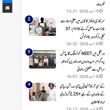
ای میل کے ذریعہ شیئر کریں
تعزیت
9 اگست 2026 - 13:21
سرکاری جونیئر کالجوں میں جعلی اسناد سے
ملازمت حاصل کرنے کا الزام، 37
لیکچررز کو وجہ بتاؤ نوٹس
8 اگست 2026 - 20:32
ورنگل میں NEET کونسلنگ گائیڈنس
پروگرام، امیدواروں اور والدین کو داخلہ
مراحل سے متعلق رہنمائی
8 اگست 2026 - 16:07
کے سی آر کا آنجہانی پیڈی سدرشن ریڈی
کے خاندان کے لیے ₹2.25 کروڑ مالی
امداد کا اعلان
8 اگست 2026 - 15:17