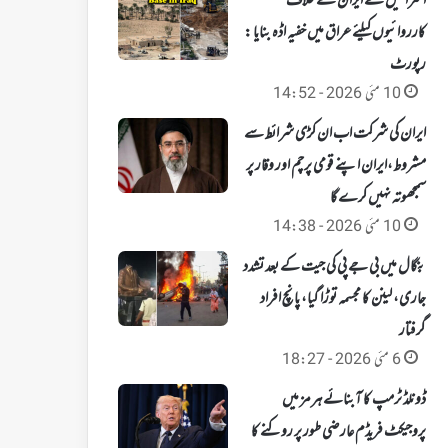
اسرائیل نے ایران کے خلاف
کارروائیوں کیلئے عراق میں خفیہ اڈہ بنایا :
رپورٹ
10 مئی 2026 - 14:52
ایران کی شرکت اب ان کڑی شرائط سے
مشروط،ایران اپنے قومی پرچم اور وقار پر
سمجھوتہ نہیں کرے گا
10 مئی 2026 - 14:38
بنگال میں بی جے پی کی جیت کے بعد تشدد
جاری، لینن کا مجسمہ توڑا گیا، پانچ افراد
گرفتار
6 مئی 2026 - 18:27
ڈونلڈ ٹرمپ کا آبنائے ہرمز میں
پروجیکٹ فریڈم عارضی طور پر روکنے کا