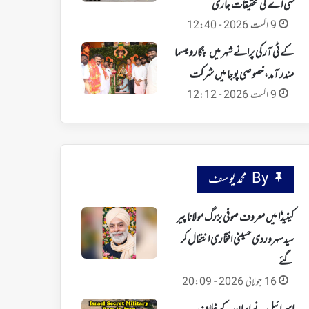
سی اے کی تحقیقات جاری
9 اگست 2026 - 12:40
کے ٹی آر کی پرانے شہر میں بنگارو میسما
مندر آمد، خصوصی پوجا میں شرکت
9 اگست 2026 - 12:12
By محمد یوسف
کینیڈا میں معروف صوفی بزرگ مولانا پیر
سید سہروردی حسینی افتخاری انتقال کر
گئے
16 جولائی 2026 - 20:09