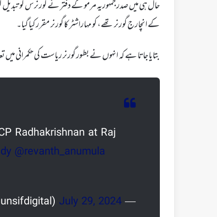
حال ہی میں صدر جمہوریہ مرمو کے دفتر نے گورنرس کو تبدیل
کے انچارج گورنر تھے، کو مہاراشٹر کا گورنر مقرر کیا گیا۔
بتایا جاتا ہے کہ انہوں نے بطور گورنر ریاست کی حکمرانی میں تع
P Radhakrishnan at Raj
dy
@revanth_anumula
July 29, 2024
— The Munsif Daily (@munsifdigital)