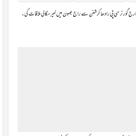
ج گورنر سی پی رادھا کرشنن سے راج بھون میں خیرسگالی ملاقات کی۔