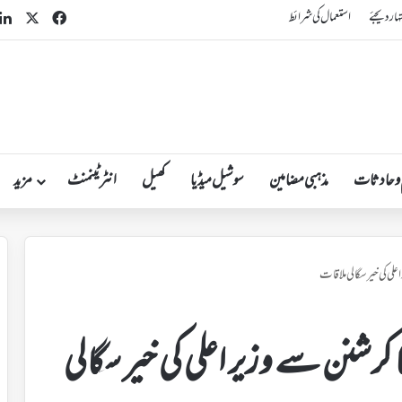
acebook
X
ہار دیجئے
استعمال کی شرائط
 و حادثات
مذہبی مضامین
سوشیل میڈیا
کھیل
انٹرٹینمنٹ
مزید
علی کی خیر سگالی ملاقات
 کرشنن سے وزیر اعلی کی خیر سگالی