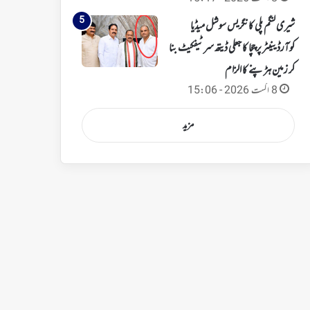
شیری لنگم پلی کانگریس سوشل میڈیا
کوآرڈینیٹر پر چچا کا جعلی ڈیتھ سرٹیفکیٹ بنا
کر زمین ہڑپنے کا الزام
8 اگست 2026 - 15:06
مزید