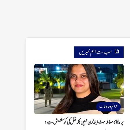
سب سے اہم خبریں
جرائم و حادثات
پرینکا کا معاملہ ہٹ اینڈ رن نہیں بلکہ قتل کی کوشش ہے: