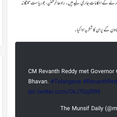
 کرنے کے احکامات جاری کیے ہیں۔ رادھا کرشنن، جو ریاست تلنگانہ
اون کے پران کا شکریہ ادا کیا۔
CM Revanth Reddy met Governor C
Bhavan.
#Telangana
#RevanthRed
pic.twitter.com/CkJ7Qq00t9