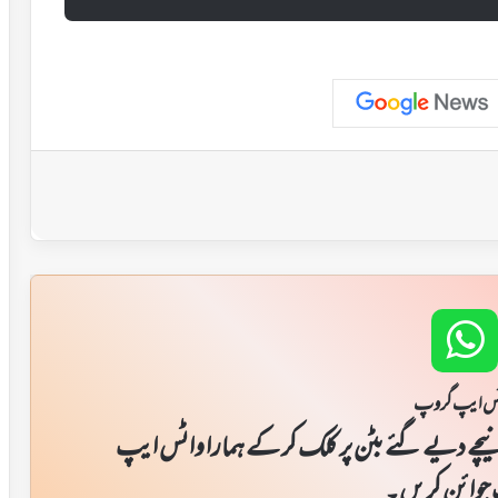
س ایپ گروپ
یچے دیے گئے بٹن پر کلک کر کے ہمارا واٹس ایپ
جوائن کریں۔