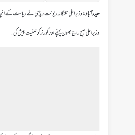
حیدرآباد:
وزیراعلی تلنگانہ ریونت ریڈی نے ریاست کے انچار
وزیراعلی صبح راج بھون پہنچے اور گورنر کو تہنیت پیش کی۔