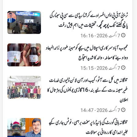
ٹرینی آئی پی ایس افسر ادے کرشنا ریڈی سے سی پی سجنار کی
پانچ گھنٹے تک پوچھ گچھ، تحقیقات میں اہم پیش رفت
7 اگست 2026 - 16:16
محبوب آباد سرکاری اسپتال میں بچے کو مبینہ طور پر زائد المیعاد
دوا دینے کا معاملہ، والد کا شدید احتجاج
7 اگست 2026 - 15:15
تلنگانہ میں کل سے آٹو، کیب اور آن لائن ڈلیوری خدمات
غیر معینہ مدت کے لیے بند، 16 گاڑی یونینوں کی ہڑتال کا
اعلان
7 اگست 2026 - 14:47
تلنگانہ ہائی کورٹ کی ہائیڈرا پر سخت برہمی، نوٹس جاری کیے
بغیر انہدامی کارروائی پر سوالات