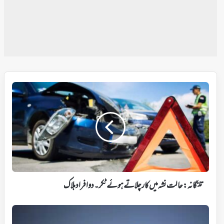
تلنگانہ
:حالت
نشہ
میں
کار
چلاتے
ہوئے
ٹکر۔
دو
افراد
تلنگانہ :حالت نشہ میں کار چلاتے ہوئے ٹکر۔دو افراد ہلاک
ہلاک
حیدرآباد:
سڑک