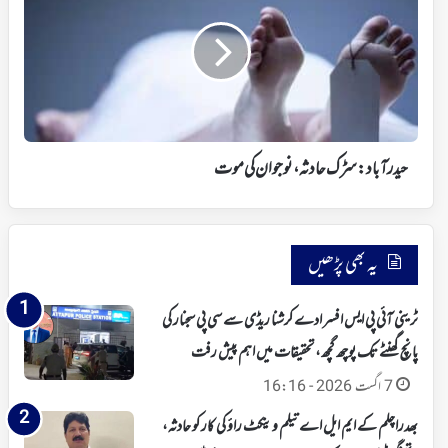
حادثہ،
نوجوان
کی
موت
حیدرآباد: سڑک حادثہ، نوجوان کی موت
یہ بھی پڑھیں
ٹرینی آئی پی ایس افسر ادے کرشنا ریڈی سے سی پی سجنار کی
پانچ گھنٹے تک پوچھ گچھ، تحقیقات میں اہم پیش رفت
7 اگست 2026 - 16:16
بھدراچلم کے ایم ایل اے تیلم وینکٹ راؤ کی کار کو حادثہ،