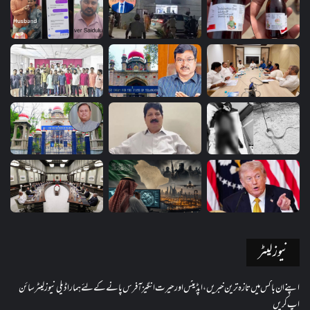
نیوز لیٹر
اپنے ان باکس میں تازہ ترین خبریں، اپڈیٹس اور حیرت انگیز آفرس پانے کے لئے ہمارا ڈیلی نیوز لیٹر سائن
اپ کریں