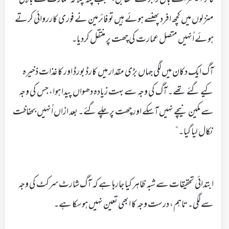
منزلوں میں کچھ افرد پھنسے ہوئے ہیں تو فائرمین نے فوری کارروائی کرتے
ہوئے اُنہیں متصل عمارت کی چھت پر منتقل کردیا۔
آگ ایک دکان میں لگی جہاں بڑی مقدار میں کارڈ بورڈ اور کاغذات ذخیرہ
کیے گئے تھے۔ آگ کی وجہ سے بہت زیادہ دھواں پیدا ہوا، جس کی وجہ
سے مکین نیچے نہیں آسکے اور چھت پر چلے گئے۔ بعد ازاں اُنہیں بحفاظت
نکال لیا گیا۔”
ابتدائی تحقیقات سے شبہ ظاہر کیا جارہا ہے کہ آگ شارٹ سرکٹ کی وجہ
سے لگی۔ تاہم، درست وجہ کا ابھی تعین نہیں ہوسکا ہے۔