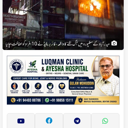
حیدرآباد کے مغلپورہ میں آگ لگنے کا واقعہ، فائر بریگیڈ نے 10 افراد کو بحفاظت بچالیا