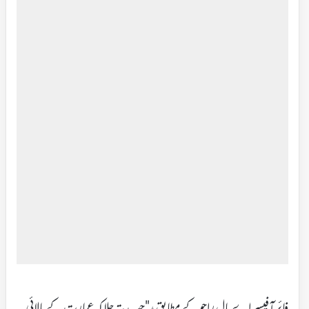
فائر آفیسر اے بال راجو کے مطابق، "جب پتہ چلا کہ عمارت کے بالائی