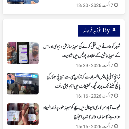
7 اگست 2026 - 13:20
By فوزیہ فرحانہ
شوہر کو حادثے میں قتل کرنے کی مبینہ سازش، بیوی اور اس
کے مبینہ عاشق کے خلاف پولیس میں شکایت
7 اگست 2026 - 16:29
ٹرینی آئی پی ایس افسر ادے کرشنا ریڈی سے سی پی سجنار کی
پانچ گھنٹے تک پوچھ گچھ، تحقیقات میں اہم پیش رفت
7 اگست 2026 - 16:16
محبوب آباد سرکاری اسپتال میں بچے کو مبینہ طور پر زائد المیعاد
دوا دینے کا معاملہ، والد کا شدید احتجاج
7 اگست 2026 - 15:15