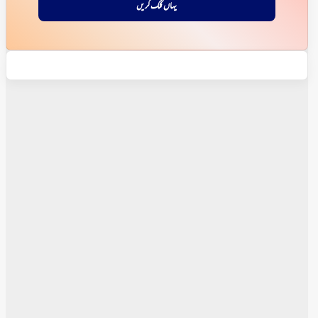
یہاں کلک کریں