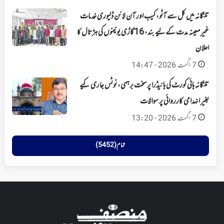
تلنگانہ میں کل سے آٹو، کیب اور آن لائن ڈلیوری خدمات
غیر معینہ مدت کے لیے بند، 16 گاڑی یونینوں کی ہڑتال کا
اعلان
7 اگست 2026 - 14:47
تلنگانہ ہائی کورٹ کی ہائیڈرا پر سخت برہمی، نوٹس جاری کیے
بغیر انہدامی کارروائی پر سوالات
7 اگست 2026 - 13:20
تمام (5452)