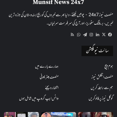
منصف نیوز 24x7 - چوبیس گھنٹے، دنیا بھر سے خبروں کی کوریج! ہندوستان کی تازہ ترین
خبریں، بریکنگ سٹوریز، اور آج کی سرفہرست سرخیاں۔
WhatsApp
RSS
Telegram
Instagram
LinkedIn
Facebook
X
سائٹ نیویگیشن
ہوم پیج
ہمارے بارے میں
منصف انگلش نیوز
منصف میٹریمونی
ہم سے رابطہ کریں
اشتہار دیجئے
گوگل نیوز پر فالو کریں
واٹس ایپ گروپ میں شامل ہوں