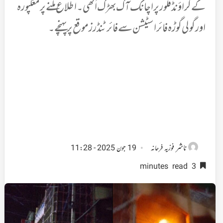
کے گراؤنڈ فلور پر اچانک آگ بھڑک اُٹھی۔ اطلاع ملنے پر مغلپورہ
اور گولی گوڑہ فائر اسٹیشن سے فائر ٹنڈرز موقع پر پہنچے۔
ناشر
فوزیہ فرحانہ
19 جون 2025 - 11:28
3 minutes read