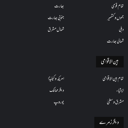
تمام قومی
بھارت
جموں و کشمیر
جنوبی بھارت
دہلی
شمال مشرق
شمالی بھارت
بین الاقوامی
تمام بین الاقوامی
امریکہ و کینیڈا
ایشیاء
دیگر ممالک
مشرق وسطیٰ
یوروپ
دیگر زمرے