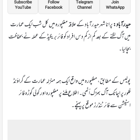
Subscribe
Follow
Telegram
Join
YouTube
Facebook
Channel
WhatsApp
حیدرآباد:
پرانا شہرحیدرآباد کے علاقہ مغلپورہ میں کل شب ایک عمارت
میں آگ لگنے کے بعد کم از کم دس افراد کو فائر بریگیڈ کے عملہ نے بحفاظت
بچالیا۔
پولیس کے مطابق، مغلپورہ میں واقع ایک ہمہ منزلہ عمارت کے گراؤنڈ
فلور پر اچانک آگ بھڑک اُٹھی۔ اطلاع ملنے پر مغلپورہ اور گولی گوڑہ فائر
اسٹیشن سے فائر ٹنڈرز موقع پر پہنچے۔