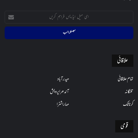
ای
میل
ایڈریس
فراہم
کریں
علاقائی
تمام علاقائی
حیدرآباد
تلنگانہ
آندھراپردیش
کرناٹک
مہاراشٹرا
قومی