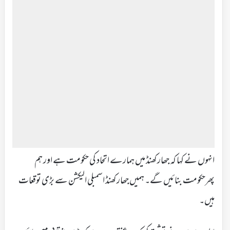
انہوں نے کہا کہ جھارکھنڈ میں ہمارے اتحاد کی حکومت ہے اور ہم
پھرحکومت بنائیں گے۔ ہمیں جھارکھنڈ اسمبلی الیکشن سے بڑی توقعات
ہیں۔