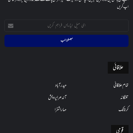
اپ کریں
ای
میل
ایڈریس
فراہم
کریں
علاقائی
تمام علاقائی
حیدرآباد
تلنگانہ
آندھراپردیش
کرناٹک
مہاراشٹرا
قومی