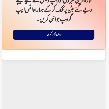
تازہ ترین خبروں اور اپ ڈیٹس کے لیے نیچے
دیے گئے بٹن پر کلک کر کے ہمارا واٹس ایپ
گروپ جوائن کریں۔
یہاں کلک کریں