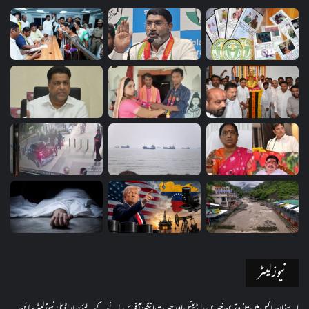
نیوز لیٹر
اپنے ان باکس میں تازہ ترین خبریں، اپڈیٹس اور حیرت انگیز آفرس پانے کے لئے ہمارا ڈیلی نیوز لیٹر سائن