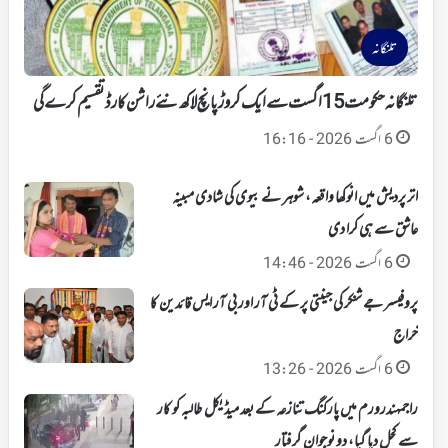
تلنگانہ
تلنگانہ حکومت 15 اگست سے ایک کروڑ پانچ لاکھ نئے راشن کارڈ تقسیم کرے گی
6 اگست 2026 - 16:16
اتر پردیش میں انوکھا واقعہ، شوہر نے بیوی کی شادی مبینہ
عاشق سے ہی کرا دی
6 اگست 2026 - 14:46
پروفیسر جے شنکر کی جینتی پر کے ٹی آر اور بی آر ایس قائدین کا
خراج
6 اگست 2026 - 13:26
راجمہندرورم میں پارکنگ تنازعہ کے بعد میڈیکل طالبہ کو کار
سے کچل دیا گیا، دو نوجوان گرفتار