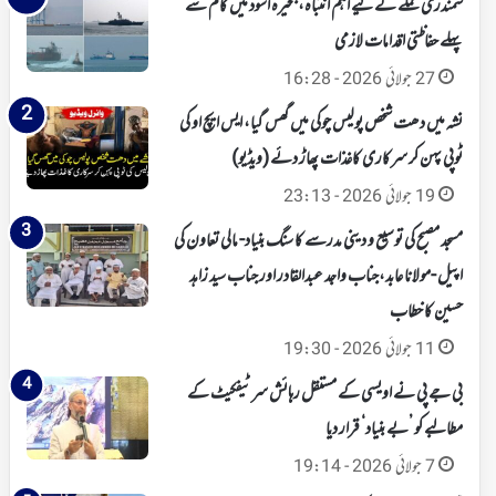
سمندری عملے کے لیے اہم انتباہ، بحیرہ اسود میں کام سے
پہلے حفاظتی اقدامات لازمی
27 جولائی 2026 - 16:28
نشہ میں دھت شخص پولیس چوکی میں گھس گیا، ایس ایچ او کی
ٹوپی پہن کر سرکاری کاغذات پھاڑ دئے (ویڈیو)
19 جولائی 2026 - 23:13
مسجد مصبح کی توسیع و دینی مدرسے کا سنگ بنیاد- مالی تعاون کی
اپیل -مولانا عابد،جناب واجد عبدالقادر اور جناب سید زاہد
حسین کا خطاب
11 جولائی 2026 - 19:30
بی جے پی نے اویسی کے مستقل رہائش سرٹیفکیٹ کے
مطالبے کو ’بے بنیاد‘ قرار دیا
7 جولائی 2026 - 19:14