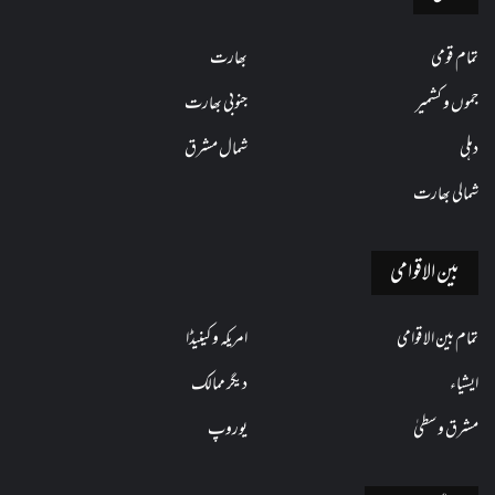
تمام قومی
بھارت
جموں و کشمیر
جنوبی بھارت
دہلی
شمال مشرق
شمالی بھارت
بین الاقوامی
تمام بین الاقوامی
امریکہ و کینیڈا
ایشیاء
دیگر ممالک
مشرق وسطیٰ
یوروپ