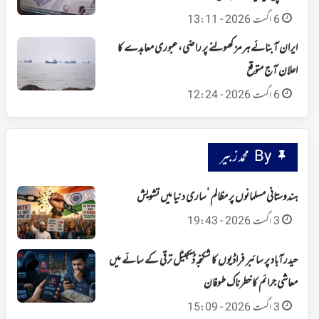
6 اگست 2026 - 13:11
ایران آبنائے ہرمز کھولنے پر راضی،عبوری معاہدے کا
اعلان آج متوقع
6 اگست 2026 - 12:24
By محمد زبیر
ہندوستانی مسلمانوں پر مظالم ‘ساری دنیا میں تشویش
3 اگست 2026 - 19:43
حیدرآباد پر سائبر فراڈیوں کا شکنجہ‘ ڈیجیٹل ترقی کے سائے میں
معاشی جرائم کا خطرناک طوفان
3 اگست 2026 - 15:09