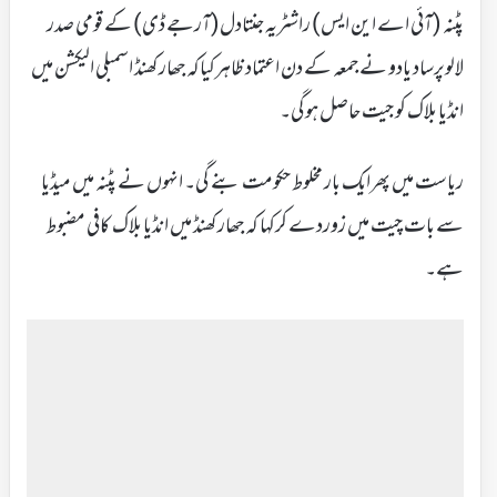
پٹنہ (آئی اے این ایس) راشٹریہ جنتادل(آرجے ڈی) کے قومی صدر
لالوپرساد یادو نے جمعہ کے دن اعتماد ظاہرکیاکہ جھارکھنڈ اسمبلی الیکشن میں
انڈیا بلاک کو جیت حاصل ہوگی۔
ریاست میں پھرایک بار مخلوط حکومت بنے گی۔ انہوں نے پٹنہ میں میڈیا
سے بات چیت میں زوردے کرکہا کہ جھارکھنڈ میں انڈیا بلاک کافی مضبوط
ہے۔