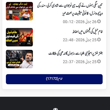
تین سگی بہنوں نے ایک ہی نوجوان سے شادی کرلی، مندر کی
ویڈیو وائرل، قانونی حیثیت پر بحث تیز
26 جولائی 2026 - 00:12
خام تیل کی قیمتوں میں اضافہ
25 جولائی 2026 - 22:48
جنتر منتر پر احتجاجی طلبا سے راہول گاندھی کی ملاقات
25 جولائی 2026 - 22:37
تمام (17172)