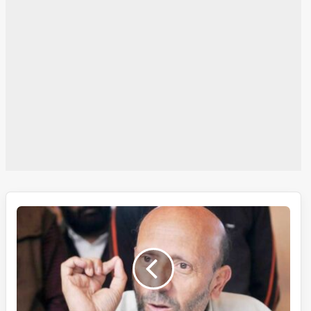
سری
نگر
کو
جموں
و
کشمیر
کا