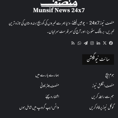
منصف نیوز 24x7 - چوبیس گھنٹے، دنیا بھر سے خبروں کی کوریج! ہندوستان کی تازہ ترین
خبریں، بریکنگ سٹوریز، اور آج کی سرفہرست سرخیاں۔
WhatsApp
RSS
Telegram
Instagram
LinkedIn
Facebook
X
سائٹ نیویگیشن
ہوم پیج
ہمارے بارے میں
منصف انگلش نیوز
منصف میٹریمونی
ہم سے رابطہ کریں
اشتہار دیجئے
گوگل نیوز پر فالو کریں
واٹس ایپ گروپ میں شامل ہوں