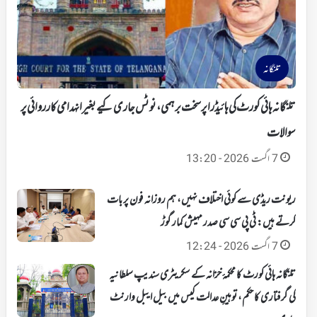
تلنگانہ
تلنگانہ ہائی کورٹ کی ہائیڈرا پر سخت برہمی، نوٹس جاری کیے بغیر انہدامی کارروائی پر
سوالات
7 اگست 2026 - 13:20
ریونت ریڈی سے کوئی اختلاف نہیں، ہم روزانہ فون پر بات
کرتے ہیں: ٹی پی سی سی صدر مہیش کمار گوڑ
7 اگست 2026 - 12:24
تلنگانہ ہائی کورٹ کا محکمۂ خزانہ کے سکریٹری سندیپ سلطانیہ
کی گرفتاری کا حکم، توہینِ عدالت کیس میں بیل ایبل وارنٹ