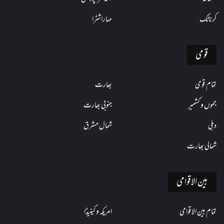
کرناٹک
مہاراشٹرا
قومی
تمام قومی
بھارت
جموں و کشمیر
جنوبی بھارت
دہلی
شمال مشرق
شمالی بھارت
بین الاقوامی
تمام بین الاقوامی
امریکہ و کینیڈا