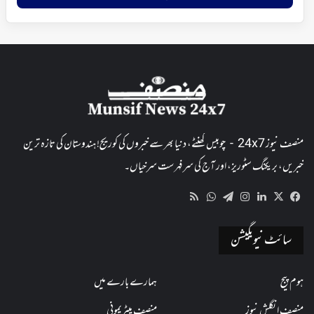
منصف نیوز 24x7 - چوبیس گھنٹے، دنیا بھر سے خبروں کی کوریج! ہندوستان کی تازہ ترین
خبریں، بریکنگ سٹوریز، اور آج کی سرفہرست سرخیاں۔
WhatsApp
RSS
Telegram
Instagram
LinkedIn
Facebook
X
سائٹ نیویگیشن
ہوم پیج
ہمارے بارے میں
منصف انگلش نیوز
منصف میٹریمونی