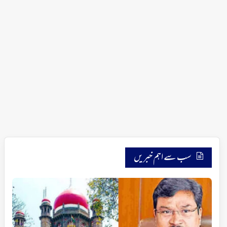
سب سے اہم خبریں