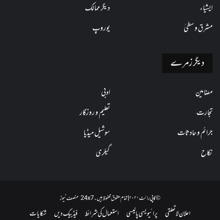
ایشیاء
دیگر ممالک
مشرق وسطیٰ
یوروپ
دیگر زمرے
مضامین
ادبی
تجارت
تعلیم و روزگار
جرائم و حادثات
سوشیل میڈیا
نکاح
گیلری
© کاپی رائٹ ۲۰۲۱ | تمام حقوق محفوظ ہیں۔ 24x7 منصف نیوز
اعلان لاتعلقی
پرائیویسی پالیسی
استعمال کی شرائط
فیڈبیک دیں
شکایات