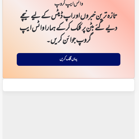
واٹس ایپ گروپ
تازہ ترین خبروں اور اپ ڈیٹس کے لیے نیچے
دیے گئے بٹن پر کلک کر کے ہمارا واٹس ایپ
گروپ جوائن کریں۔
یہاں کلک کریں