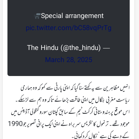
Special arrangement
pic.twitter.com/bC58vqPrTg
— The Hindu (@the_hindu)
March 28, 2025
انہیں مظاہرین سے یہ کہتے سنا گیا کہ اپنی پارٹی سے کہو کہ وہ ہماری
ریاست مغربی بنگال میں اپنی طاقت بڑھائے تاکہ وہ ہم سے لڑسکے۔
اس موقع پر ہندوستانی کرکٹ ٹیم کے سابق کپتان سورو گنگولی آڈینس میں
موجود تھے۔ ترنمول کانگریس سربراہ نے اپنی ایک پرانی تصویر جو 1990
کے دہے کی ہے‘ نکال کر دکھائی۔