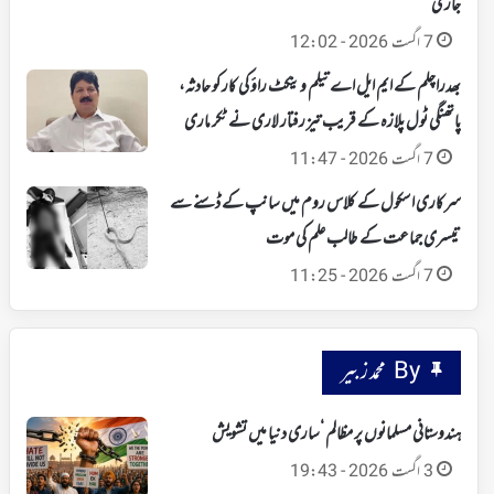
جاری
7 اگست 2026 - 12:02
بھدراچلم کے ایم ایل اے تیلم وینکٹ راؤ کی کار کو حادثہ،
پاتھنگی ٹول پلازہ کے قریب تیز رفتار لاری نے ٹکر ماری
7 اگست 2026 - 11:47
سرکاری اسکول کے کلاس روم میں سانپ کے ڈسنے سے
تیسری جماعت کے طالب علم کی موت
7 اگست 2026 - 11:25
By محمد زبیر
ہندوستانی مسلمانوں پر مظالم ‘ساری دنیا میں تشویش
3 اگست 2026 - 19:43