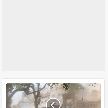
میانمار
میں
طاقتور
زلزلہ،
20