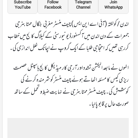
Subscribe
Follow
Telegram
Join
YouTube
Facebook
Channel
WhatsApp
لندن/ کولکتہ (آئی اے این ایس) چیف منسٹر مغربی بنگال ممتا بنرجی
جمعرات کے دن لندن میں آکسفورڈ یونیورسٹی کے کیلاگ کالج میں خطاب
کررہی تھیں کہ احتجاجی طلبا کے ایک گروپ نے اچانک خلل اندازی کی۔
انہوں نے مابعد الیکشن تشدد اور آرجی کار میڈیکل کالج ہاسپٹل عصمت
ریزی کیس کا مسئلہ اٹھاتے ہوئے چیف منسٹر کو شرمندہ کرنے کی
کوشش کی۔ چیف منسٹر ممتا بنرجی نے نہایت ضبط و تحمل کے ساتھ
صورتِ حال پر قابو پالیا۔