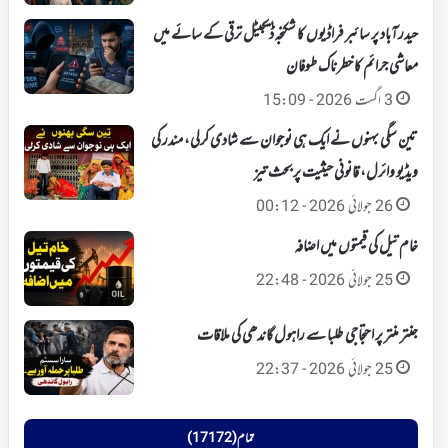
حیدرآباد پر سائبر فراڈیوں کا شکنجہ‘ ڈیجیٹل ترقی کے سائے میں
معاشی جرائم کا خطرناک طوفان
3 اگست 2026 - 15:09
تین سگی بہنوں نے ایک ہی نوجوان سے شادی کرلی، مندر کی
ویڈیو وائرل، قانونی حیثیت پر بحث تیز
26 جولائی 2026 - 00:12
خام تیل کی قیمتوں میں اضافہ
25 جولائی 2026 - 22:48
جنتر منتر پر احتجاجی طلبا سے راہول گاندھی کی ملاقات
25 جولائی 2026 - 22:37
تمام (17172)