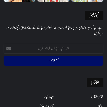
نیوز لیٹر
اپنے ان باکس میں تازہ ترین خبریں، اپڈیٹس اور حیرت انگیز آفرس پانے کے لئے ہمارا ڈیلی نیوز لیٹر سائن
اپ کریں
ای
میل
ایڈریس
فراہم
کریں
علاقائی
تمام علاقائی
حیدرآباد
تلنگانہ
آندھراپردیش