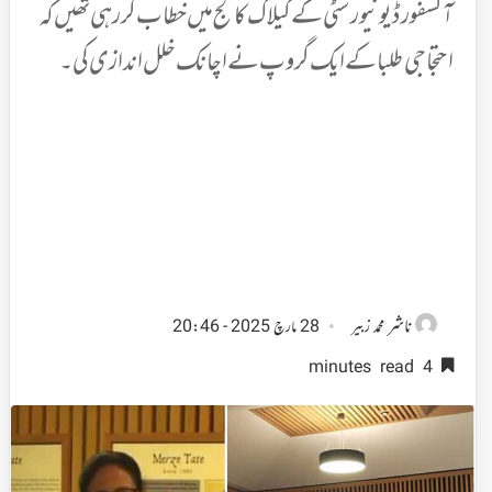
آکسفورڈ یونیورسٹی کے کیلاگ کالج میں خطاب کررہی تھیں کہ
احتجاجی طلبا کے ایک گروپ نے اچانک خلل اندازی کی۔
ناشر
محمد زبیر
28 مارچ 2025 - 20:46
4 minutes read