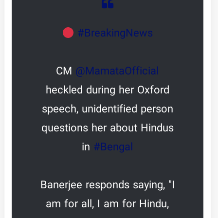
#BreakingNews
CM
@MamataOfficial
heckled during her Oxford
speech, unidentified person
questions her about Hindus
in
#Bengal
Banerjee responds saying, "I
am for all, I am for Hindu,