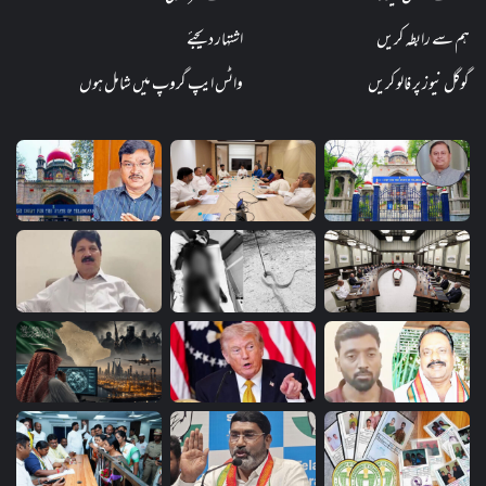
ہم سے رابطہ کریں
اشتہار دیجئے
گوگل نیوز پر فالو کریں
واٹس ایپ گروپ میں شامل ہوں