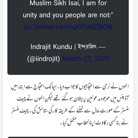
Muslim Sikh Isai, I am for
unity and you people are not!"
pic.twitter.com/uKf1rMZBON
— Indrajit Kundu | ইন্দ্রজিৎ
(@iindrojit)
March 27, 2025
انہوں نے نرمی سے احتجاجیوں کا جواب دیا۔ اچانک احتجاج سے ابتدا میں
آڈینس میں موجود مدعوئین پریشان ہوگئے تھے لیکن انہوں نے چیف
منسٹرکے صورتِ حال سے نمٹنے کے طریقہ کار کی ستائش کی۔ چیف منسٹر
نے بناکسی رکاوٹ اپنا خطاب مکمل کیا۔