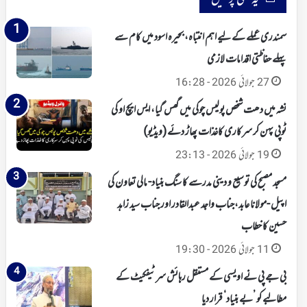
سمندری عملے کے لیے اہم انتباہ، بحیرہ اسود میں کام سے
پہلے حفاظتی اقدامات لازمی
27 جولائی 2026 - 16:28
نشہ میں دھت شخص پولیس چوکی میں گھس گیا، ایس ایچ او کی
ٹوپی پہن کر سرکاری کاغذات پھاڑ دئے (ویڈیو)
19 جولائی 2026 - 23:13
مسجد مصبح کی توسیع و دینی مدرسے کا سنگ بنیاد- مالی تعاون کی
اپیل -مولانا عابد،جناب واجد عبدالقادر اور جناب سید زاہد
حسین کا خطاب
11 جولائی 2026 - 19:30
بی جے پی نے اویسی کے مستقل رہائش سرٹیفکیٹ کے
مطالبے کو ’بے بنیاد‘ قرار دیا