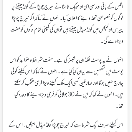
اٹلس کے بانی اور سی ای او موہک ناہٹا نے نیرج چوپڑا کے گولڈ جیتنے پر
لوگوں کو خصوصی تحفہ دینے کا اعلان کیا۔ انہوں نے کہاکہ اگر نیرج چوپڑا
پیرس اولمپکس میں گولڈ میڈل جیتتے ہیں تو ان کی کمپنی تمام لوگوں کو مفت
ویزا دے گی۔
انہوں نے یہ پوسٹ لنکڈ ان پر شیئر کی ہے۔ مفت شرائط و ضوابط کو اس
پوسٹ میں تفصیل سے بیان کیاگیا ہے۔ انہوں نے کہاکہ اس کیلئے کوئی
چارج نہیں ہوگا اور صارفین کسی ایک ملک کیلئے ویزا فری منتخب کرسکتے
ہیں۔ انہوں نے کہاکہ میں نے 30 جولائی کو فری ویزا دینے کا وعدہ کیا
تھا۔
اس کیلئے صرف ایک شرط ہے کہ نیرج چوپڑا گولڈ میڈل جیتیں۔ اس کے