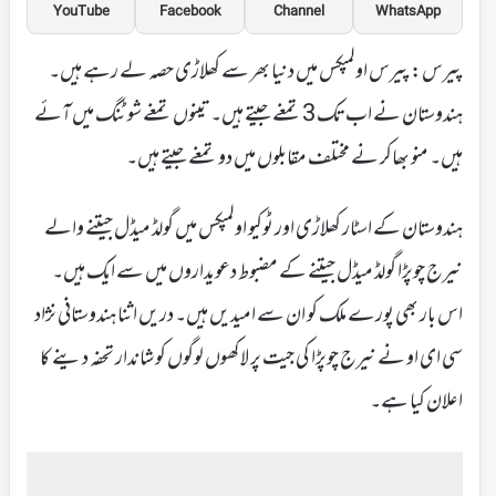
YouTube
Facebook
Channel
WhatsApp
پیرس: پیرس اولمپکس میں دنیا بھر سے کھلاڑی حصہ لے رہے ہیں۔
ہندوستان نے اب تک 3 تمغے جیتے ہیں۔ تینوں تمغے شوٹنگ میں آئے
ہیں۔ منو بھاکر نے مختلف مقابلوں میں دو تمغے جیتے ہیں۔
ہندوستان کے اسٹار کھلاڑی اور ٹوکیو اولمپکس میں گولڈ میڈل جیتنے والے
نیرج چوپڑا گولڈ میڈل جیتنے کے مضبوط دعویداروں میں سے ایک ہیں۔
اس بار بھی پورے ملک کو ان سے امیدیں ہیں۔ دریں اثنا ہندوستانی نژاد
سی ای او نے نیرج چوپڑا کی جیت پر لاکھوں لوگوں کو شاندار تحفہ دینے کا
اعلان کیا ہے۔