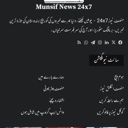
منصف نیوز 24x7 - چوبیس گھنٹے، دنیا بھر سے خبروں کی کوریج! ہندوستان کی تازہ ترین
خبریں، بریکنگ سٹوریز، اور آج کی سرفہرست سرخیاں۔
WhatsApp
RSS
Telegram
Instagram
LinkedIn
Facebook
X
سائٹ نیویگیشن
ہوم پیج
ہمارے بارے میں
منصف انگلش نیوز
منصف میٹریمونی
ہم سے رابطہ کریں
اشتہار دیجئے
گوگل نیوز پر فالو کریں
واٹس ایپ گروپ میں شامل ہوں