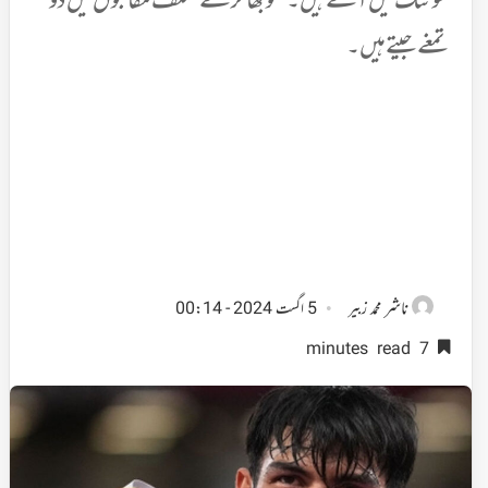
شوٹنگ میں آئے ہیں۔ منو بھاکر نے مختلف مقابلوں میں دو
تمغے جیتے ہیں۔
ناشر
محمد زبیر
5 اگست 2024 - 00:14
7 minutes read