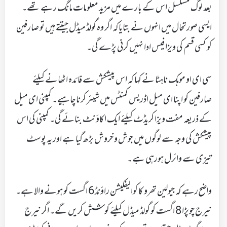
بعد لوگ مسلسل اس کے بارے میں مزید معلومات مانگ رہے تھے۔
ایسی صورتحال میں انہوں نے بتایاکہ اگر وہ گولڈ میڈل جیتتے ہیں تو صارفین
کو کسی قسم کی ویزا فیس ادا نہیں کرنی پڑے گی۔
سی ای او موہک ناہٹا نے کہا کہ اس پیشکش سے فائدہ اٹھانے کیلئے
صارفین کو اپنا ای میل اڈریس کمنٹس میں شیئر کرنا چاہیے۔ کمپنی ای میل
کے ذریعہ مفت ویزا کریڈٹ کیلئے ایک اکاؤنٹ بنائے گی۔ کمپنی کی اس
پیشکش کی وجہ سے لوگوں میں جوش و خروش بڑھ گیا ہے اور یہ پوسٹ
تیزی سے وائرل ہورہی ہے۔
واضح رہے کہ جیولین تھرو کا کوالیفکیشن راؤنڈ 6 اگست کو ہونے والا ہے۔
نیرج چوپڑا 8 اگست کو گولڈ میڈل کیلئے کوشش کریں گے۔ اگر نیرج