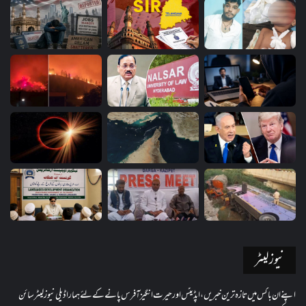
نیوز لیٹر
اپنے ان باکس میں تازہ ترین خبریں، اپڈیٹس اور حیرت انگیز آفرس پانے کے لئے ہمارا ڈیلی نیوز لیٹر سائن