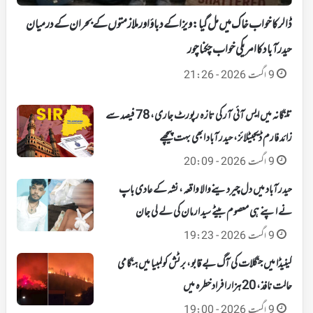
ڈالر کا خواب خاک میں مل گیا: ویزا کے دباؤ اور ملازمتوں کے بحران کے درمیان
حیدرآباد کا امریکی خواب چکنا چور
9 اگست 2026 - 21:26
تلنگانہ میں ایس آئی آر کی تازہ رپورٹ جاری، 78 فیصد سے
زائد فارم ڈیجیٹلائز، حیدرآباد ابھی بہت پیچھے
9 اگست 2026 - 20:09
حیدرآباد میں دل چیردینےوالا واقعہ، نشہ کے عادی باپ
نے اپنے ہی معصوم بیٹے سید ارمان کی لے لی جان
9 اگست 2026 - 19:23
کینیڈا میں جنگلات کی آگ بے قابو، برٹش کولمبیا میں ہنگامی
حالت نافذ، 20 ہزار افراد خطرہ میں
9 اگست 2026 - 19:00