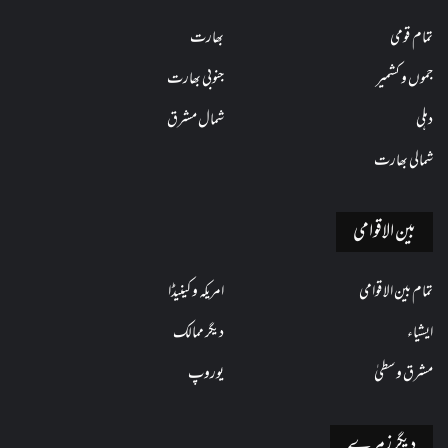
تمام قومی
بھارت
جموں و کشمیر
جنوبی بھارت
دہلی
شمال مشرق
شمالی بھارت
بین الاقوامی
تمام بین الاقوامی
امریکہ و کینیڈا
ایشیاء
دیگر ممالک
مشرق وسطیٰ
یوروپ
دیگر زمرے