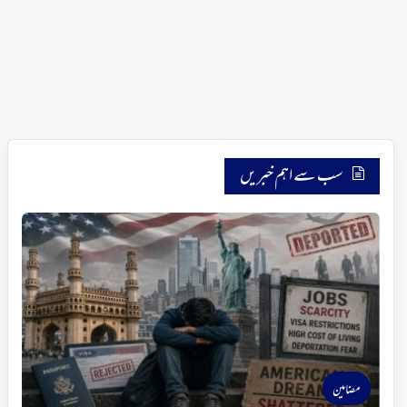
سب سے اہم خبریں
مضامین