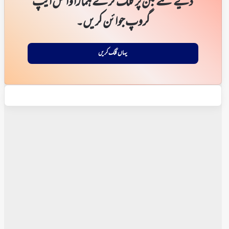
دیے گئے بٹن پر کلک کر کے ہمارا واٹس ایپ
گروپ جوائن کریں۔
یہاں کلک کریں