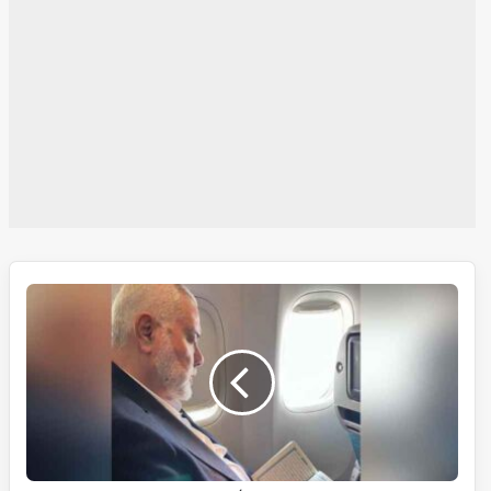
آخری
سفر،
آخری
تصویر۔
اسماعیل
ھنیہ
کی
طیارہ
میں