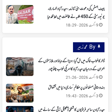
چیف جسٹس کی دعوت بنی تنازعہ، حیدرآباد نلسار لاء
یونیورسٹی کے 450 طلبہ نے مخالفت میں خط لکھ دیا
9 اگست 2026 - 18:29
By محمد زبیر
ڈالر کا خواب خاک میں مل گیا: ویزا کے دباؤ اور ملازمتوں کے
بحران کے درمیان حیدرآباد کا امریکی خواب چکنا چور
9 اگست 2026 - 21:26
ہندوستانی مسلمانوں پر مظالم ‘ساری دنیا میں تشویش
3 اگست 2026 - 19:43
حیدرآباد پر سائبر فراڈیوں کا شکنجہ‘ ڈیجیٹل ترقی کے سائے میں