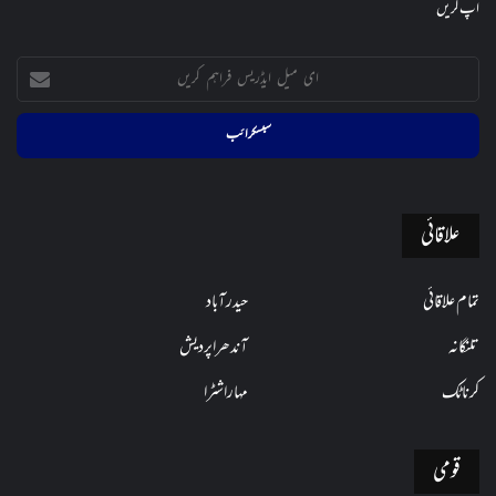
اپ کریں
ای
میل
ایڈریس
فراہم
کریں
علاقائی
تمام علاقائی
حیدرآباد
تلنگانہ
آندھراپردیش
کرناٹک
مہاراشٹرا
قومی