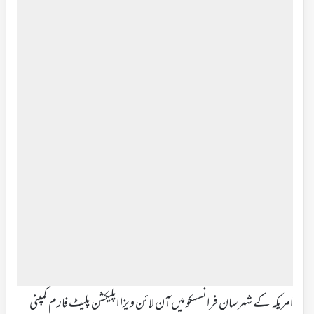
امریکہ کے شہر سان فرانسسکو میں آن لائن ویزا اپلیکشن پلیٹ فارم کمپنی