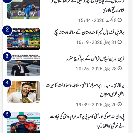
راشد خان نے مچائی تباہی، چھ وکٹیں لے کر افغانستان کو
شاندار فتح دلا دی
8 اگست 2026 - 15:44
برازیل فٹ بال ٹیم کا ہندوستان کے ساتھ دوستانہ میچ
31 جولائی 2026 - 16:19
زین الدین زیڈان فرانس کے ہیڈ کوچ مقرر
28 جولائی 2026 - 20:25
یہ غازی..، یہ …پر اسرار”ماضی، مقابلہ و معاونت کا حیرت
انگیز فکری امتزاج
20 جولائی 2026 - 19:39
پی وی سندھو کی تاریخی کامیابی پر آندھرا پردیش کی قیادت
نے خوشی کا اظہار کیا