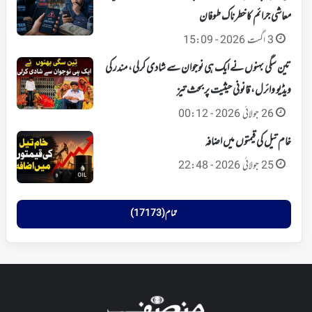
معاشی جرائم کا خطرناک طوفان
3 اگست 2026 - 15:09
تین سگی بہنوں نے ایک ہی نوجوان سے شادی کرلی، مندر کی
ویڈیو وائرل، قانونی حیثیت پر بحث تیز
26 جولائی 2026 - 00:12
خام تیل کی قیمتوں میں اضافہ
25 جولائی 2026 - 22:48
تمام (17173)