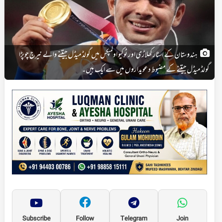
ہندوستان کے اسٹار کھلاڑی اور ٹوکیو اولمپکس میں گولڈ میڈل جیتنے والے نیرج چوپڑا
گولڈ میڈل جیتنے کے مضبوط دعویداروں میں سے ایک ہیں۔
Subscribe
Follow
Telegram
Join