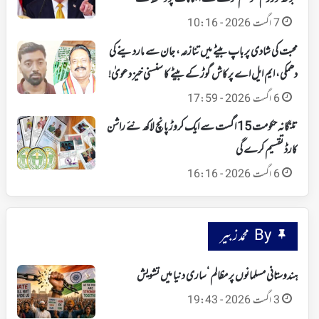
7 اگست 2026 - 10:16
محبت کی شادی پر باپ بیٹے میں تنازعہ، جان سے ماردینے کی
دھمکی، ایم ایل اے پرکاش گوڑ کے بیٹے کا سنسنی خیز دعویٰ!
6 اگست 2026 - 17:59
تلنگانہ حکومت 15 اگست سے ایک کروڑ پانچ لاکھ نئے راشن
کارڈ تقسیم کرے گی
6 اگست 2026 - 16:16
By محمد زبیر
ہندوستانی مسلمانوں پر مظالم ‘ساری دنیا میں تشویش
3 اگست 2026 - 19:43