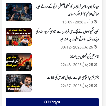
حیدرآباد پر سائبر فراڈیوں کا شکنجہ‘ ڈیجیٹل ترقی کے سائے میں
معاشی جرائم کا خطرناک طوفان
3 اگست 2026 - 15:09
تین سگی بہنوں نے ایک ہی نوجوان سے شادی کرلی، مندر کی
ویڈیو وائرل، قانونی حیثیت پر بحث تیز
26 جولائی 2026 - 00:12
خام تیل کی قیمتوں میں اضافہ
25 جولائی 2026 - 22:48
جنتر منتر پر احتجاجی طلبا سے راہول گاندھی کی ملاقات
25 جولائی 2026 - 22:37
تمام (17172)