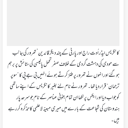
کانگریس لیڈر اُدت راج اور پارٹی کے چند دیگر قائدین‘ تھرور کی جانب
سے مودی کی دہشت گردی کے خلاف صفر تحمل پالیسی کی ستائش پر برہم
ہوگئے اور انہوں نے تھرور پر طنز کرتے ہوئے انہیں بی جے پی کا ”سوپر
ترجمان“ قرار دیا تھا۔ تھرور نے نام لئے بغیر کانگریس کے اپنے ساتھی
کو جواب دیا اور ایکس پر لکھا ان تمام جنونی عناصر کے نام جو سرحد پار
ہندوستان کی شجاعت کے بارے میں میری مبینہ لاعلمی کا تذکرہ کررہے
ہیں۔