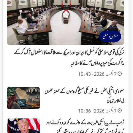
مشرق وسطیٰ
ترکی کی قومی سلامتی کونسل کا ایران اور امریکہ سے طاقت کا استعمال ترک کرکے
مذاکرات کی میز پر واپس آنے کا مطالبہ
7 اگست 2026 - 10:43
سعودی انٹیلی جنس نے غیر ملکی مسلح گروہوں کے ممکنہ حملوں
کی نشاندہی کی
7 اگست 2026 - 10:36
ٹرمپ نے پیدائشی شہریت کے دائرے کو محدود کرنے اور
‘برتھ ٹورزم’ کو ختم کرنے کے احکامات پر دستخط کئے