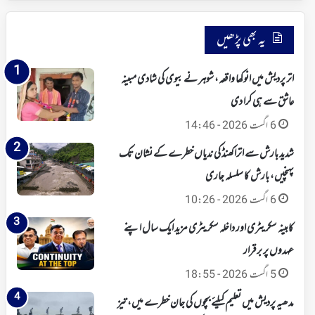
یہ بھی پڑھیں
اتر پردیش میں انوکھا واقعہ، شوہر نے بیوی کی شادی مبینہ
عاشق سے ہی کرا دی
6 اگست 2026 - 14:46
شدید بارش سے اتراکھنڈ کی ندیاں خطرے کے نشان تک
پہنچیں، بارش کا سلسلہ جاری
6 اگست 2026 - 10:26
کابینہ سکریٹری اور داخلہ سکریٹری مزید ایک سال اپنے
عہدوں پر برقرار
5 اگست 2026 - 18:55
مدھیہ پردیش میں تعلیم کیلئے بچوں کی جان خطرے میں، تیز