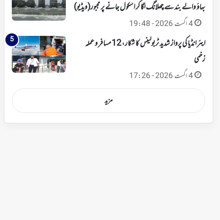
بہاؤ والے بند سے چھلانگ لگا کر اسکول جانے پر مجبور(ویڈیو)
4 اگست 2026 - 19:48
ایئر انڈیا کی پرواز شدید ٹربولینس کا شکار، 12 مسافر و عملہ
زخمی
4 اگست 2026 - 17:26
مزید