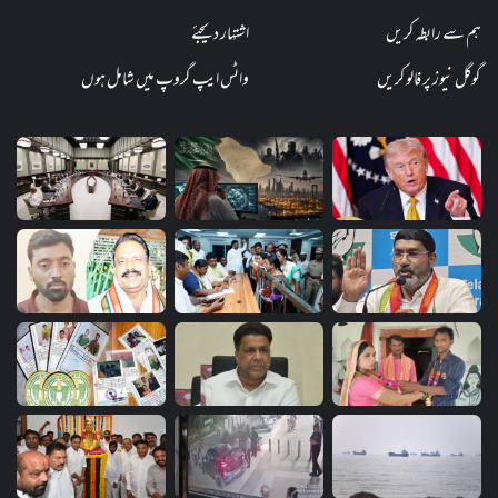
ہم سے رابطہ کریں
اشتہار دیجئے
گوگل نیوز پر فالو کریں
واٹس ایپ گروپ میں شامل ہوں