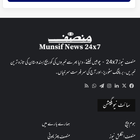
منصف نیوز 24x7 - چوبیس گھنٹے، دنیا بھر سے خبروں کی کوریج! ہندوستان کی تازہ ترین
خبریں، بریکنگ سٹوریز، اور آج کی سرفہرست سرخیاں۔
WhatsApp
RSS
Telegram
Instagram
LinkedIn
Facebook
X
سائٹ نیویگیشن
ہوم پیج
ہمارے بارے میں
منصف انگلش نیوز
منصف میٹریمونی