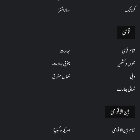
کرناٹک
مہاراشٹرا
قومی
تمام قومی
بھارت
جموں و کشمیر
جنوبی بھارت
دہلی
شمال مشرق
شمالی بھارت
بین الاقوامی
تمام بین الاقوامی
امریکہ و کینیڈا