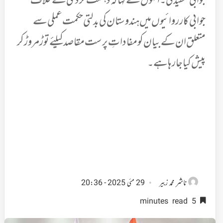
جوابی تنقید کی۔ انہوں نے کہا کہ دہشت گردی کے خلاف
جوابی کارروائیوں میں ہندوستان کی بدلتی حکمت عملی سے
متعلق ان کے بیان کو مفاداتِ پرست مقاصد کیلئے توڑ مروڑ کر
پیش کیا جارہا ہے۔
ناشر
محمد زبیر
29 مئی 2025 - 20:36
5 minutes read