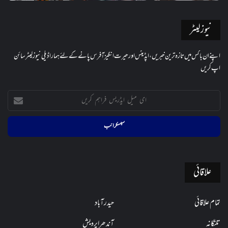
نیوز لیٹر
اپنے ان باکس میں تازہ ترین خبریں، اپڈیٹس اور حیرت انگیز آفرس پانے کے لئے ہمارا ڈیلی نیوز لیٹر سائن
اپ کریں
ای
میل
ایڈریس
فراہم
کریں
علاقائی
تمام علاقائی
حیدرآباد
تلنگانہ
آندھراپردیش