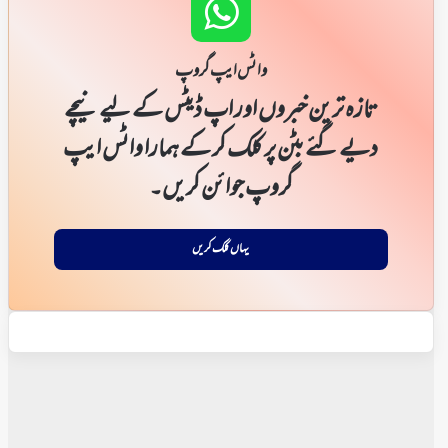
واٹس ایپ گروپ
تازہ ترین خبروں اور اپ ڈیٹس کے لیے نیچے
دیے گئے بٹن پر کلک کر کے ہمارا واٹس ایپ
گروپ جوائن کریں۔
یہاں کلک کریں