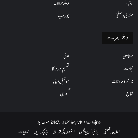
ایشیاء
دیگر ممالک
مشرق وسطیٰ
یوروپ
دیگر زمرے
مضامین
ادبی
تجارت
تعلیم و روزگار
جرائم و حادثات
سوشیل میڈیا
نکاح
گیلری
© کاپی رائٹ ۲۰۲۱ | تمام حقوق محفوظ ہیں۔ 24x7 منصف نیوز
اعلان لاتعلقی
پرائیویسی پالیسی
استعمال کی شرائط
فیڈبیک دیں
شکایات