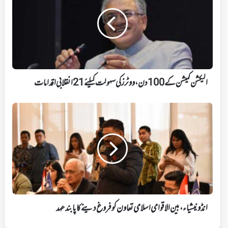
کے
100
دن،
ووٹرز
کی
سہولت
کیلئے21
انقلابی
الیکشن کمیشن کے 100 دن، ووٹرز کی سہولت کیلئے21 انقلابی اقدامات
اقدامات
انڈونیشیاء،
بین
الاقوامی
اسلامی
تعاون
کو
فروغ
دینے
کا
پابند
انڈونیشیاء، بین الاقوامی اسلامی تعاون کو فروغ دینے کا پابند عہد
عہد