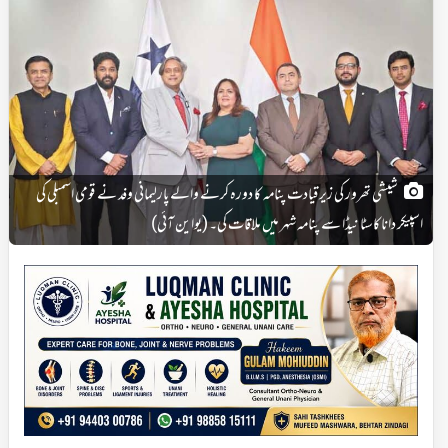
شیشی تھرور کی زیرقیادت پنامہ کا دورہ کرنے والے پارلیمانی وفد نے قومی اسمبلی کی
اسپیکر داناکاسٹا نیڈا سے پنامہ شہر میں ملاقات کی۔ (یواین آئی)