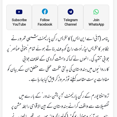
Subscribe
Follow
Telegram
Join
YouTube
Facebook
Channel
WhatsApp
پنامہ (آئی اے این ایس) کانگریس رکن پارلیمنٹ ششی تھرور نے
بظاہر کانگریس لیڈر اُدت راج کو ہدف بناتے ہوئے تمام’جنونی عناصر‘ پر
جوابی تنقید کی۔ انہوں نے کہا کہ دہشت گردی کے خلاف جوابی
کارروائیوں میں ہندوستان کی بدلتی حکمت عملی سے متعلق ان کے بیان کو
مفاداتِ پرست مقاصد کیلئے توڑ مروڑ کر پیش کیا جارہا ہے۔
ترواننتا پورم کے رکن پارلیمنٹ’آپریشن سندور‘ کے بارے میں
تفصیلات سے واقف کرانے ہندوستان کے بین الاقوامی رابطہ مشن پر
پنامہ سے آئندہ منزل بوگوٹہ (کولمبیا) روانہ ہورہے تھے۔ انہوں نے