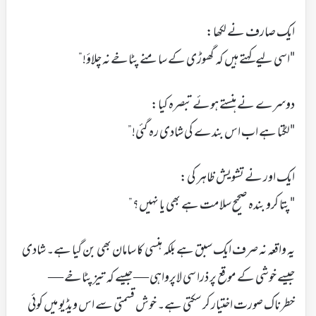
ایک صارف نے لکھا:
"اسی لیے کہتے ہیں کہ گھوڑی کے سامنے پٹاخے نہ چلاؤ!”
دوسرے نے ہنستے ہوئے تبصرہ کیا:
"لگتا ہے اب اس بندے کی شادی رہ گئی!”
ایک اور نے تشویش ظاہر کی:
"پتا کرو بندہ صحیح سلامت ہے بھی یا نہیں؟”
یہ واقعہ نہ صرف ایک سبق ہے بلکہ ہنسی کا سامان بھی بن گیا ہے۔ شادی
جیسے خوشی کے موقع پر ذرا سی لاپرواہی — جیسے کہ تیز پٹاخے —
خطرناک صورت اختیار کر سکتی ہے۔ خوش قسمتی سے اس ویڈیو میں کوئی