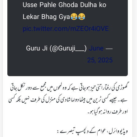
Usse Pahle Ghoda Dulha ko
Lekar Bhag Gya
pic.twitter.com/mZEOr4iOVE
June
— Guru Ji (@Guruji___)
25, 2025
گھوڑی کی رفتار اتنی تیز ہو جاتی ہے کہ وہ لمحوں میں مجمع سے دور نکل جاتی
ہے۔ جیسے کسی ٹرین میں بیٹھا دولہا شادی کی منزل کی طرف نہیں بلکہ کسی
اور طرف روانہ ہو گیا ہو۔
ویڈیو وائرل، عوام کے دلچسپ تبصرے: