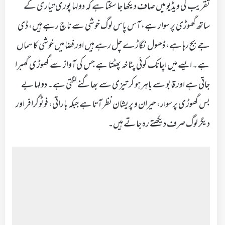
تقریب کی ویڈیو میں صاف دیکھا جا سکتا ہے کہ دولہا پوری تیاری کے
ساتھ گھوڑی پر سوار ہے، آس پاس لوگ خوشی سے ناچ رہے ہیں، ڈی
جے بج رہا ہے، ڈھول نگاڑے چل رہے ہیں اور فضا میں خوشی کا سماں
ہے۔ ایسے میں اچانک کوئی پٹاخہ پھٹتا ہے جس کی آواز سے گھوڑی گھبرا
جاتی ہے اور قابو سے باہر ہو کر تیزی سے بھاگنے لگتی ہے۔ دولہا بے
بس گھوڑی پر سوار، حیران و پریشان نظر آتا ہے جبکہ باراتی، فوٹوگرافر اور
دیگر لوگ صرف دیکھتے رہ جاتے ہیں۔