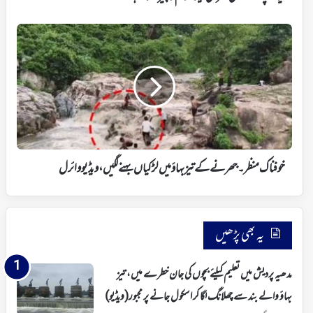
سنا
ہے؟
خوفناک
منظر۔
جھرنے
کے
تیز
بہاؤ
میں
لڑکیاں
بہنے
لگیں،
خوفناک منظر۔ جھرنے کے تیز بہاؤ میں لڑکیاں بہنے لگیں، ویڈیو وائرل
ویڈیو
وائرل
یہ بھی پڑھیں
مدھیہ پردیش میں تعلیم کیلئے بچوں کی جان خطرے میں، تیز
بہاؤ والے بند سے چھلانگ لگا کر اسکول جانے پر مجبور(ویڈیو)