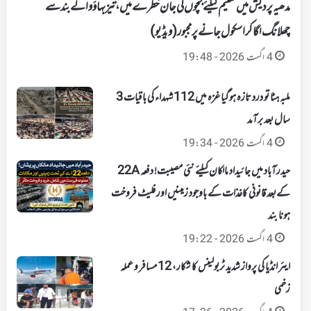
مدھیہ پردیش میں تعلیم کیلئے بچوں کی جان خطرے میں، تیز بہاؤ والے بند سے
چھلانگ لگا کر اسکول جانے پر مجبور(ویڈیو)
4 اگست 2026 - 19:48
ملبہ ہٹا تو درد تازہ ہوگیا غزہ میں 112 شہداء کی باقیات 3
سال بعد برآمد
4 اگست 2026 - 19:34
حیدرآباد میں جائیداد مالکان کیلئے نئی مصیبت! دفعہ 22A
کےبعد قانونی کاغذات کے باوجود زمینیں اور فلیٹ فروخت
ہونا بند
4 اگست 2026 - 19:22
ایئر انڈیا کی پرواز شدید ٹربولینس کا شکار، 12 مسافر و عملہ
زخمی