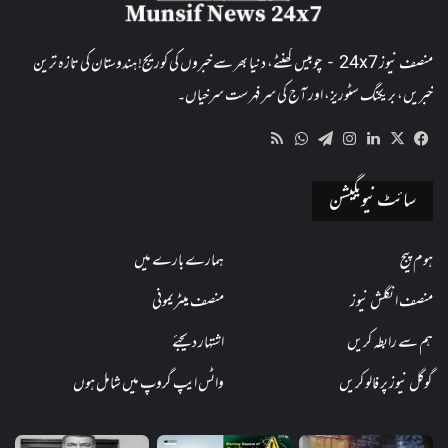
منصف نیوز 24x7 - چوبیس گھنٹے، دنیا بھر سے خبروں کی کوریج! ہندوستان کی تازہ ترین
خبریں، بریکنگ سٹوریز، اور آج کی سرفہرست سرخیاں۔
WhatsApp
RSS
Telegram
Instagram
LinkedIn
Facebook
X
سائٹ نیویگیشن
ہوم پیج
ہمارے بارے میں
منصف انگلش نیوز
منصف میٹریمونی
ہم سے رابطہ کریں
اشتہار دیجئے
گوگل نیوز پر فالو کریں
واٹس ایپ گروپ میں شامل ہوں