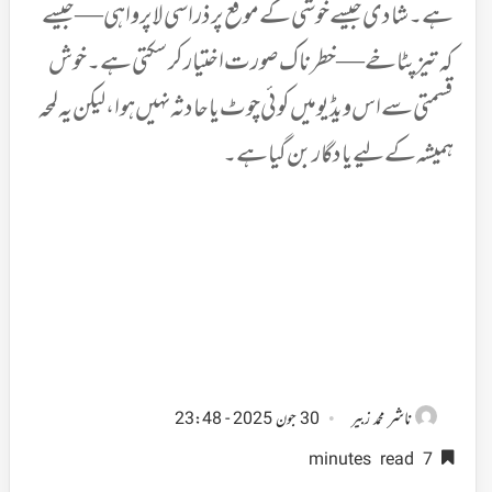
ہے۔ شادی جیسے خوشی کے موقع پر ذرا سی لاپرواہی — جیسے
کہ تیز پٹاخے — خطرناک صورت اختیار کر سکتی ہے۔ خوش
قسمتی سے اس ویڈیو میں کوئی چوٹ یا حادثہ نہیں ہوا، لیکن یہ لمحہ
ہمیشہ کے لیے یادگار بن گیا ہے۔
ناشر
محمد زبیر
30 جون 2025 - 23:48
7 minutes read