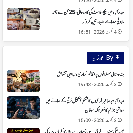
4 اگست 2026 - 17:26
حیدرآباد میں ایچ-فاسٹ کی کارروائی، 25 ٹن سے زائد
ملاوٹی مصالحے ضبط، تین گرفتار
4 اگست 2026 - 16:51
By محمد زبیر
ہندوستانی مسلمانوں پر مظالم ‘ساری دنیا میں تشویش
3 اگست 2026 - 19:43
حیدرآباد پر سائبر فراڈیوں کا شکنجہ‘ ڈیجیٹل ترقی کے سائے میں
معاشی جرائم کا خطرناک طوفان
3 اگست 2026 - 15:09
تین سگی بہنوں نے ایک ہی نوجوان سے شادی کرلی، مندر کی