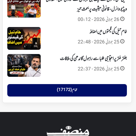
ویڈیو وائرل، قانونی حیثیت پر بحث تیز
26 جولائی 2026 - 00:12
خام تیل کی قیمتوں میں اضافہ
25 جولائی 2026 - 22:48
جنتر منتر پر احتجاجی طلبا سے راہول گاندھی کی ملاقات
25 جولائی 2026 - 22:37
تمام (17172)