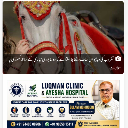
تقریب کی ویڈیو میں صاف دیکھا جا سکتا ہے کہ دولہا پوری تیاری کے ساتھ گھوڑی پر
سوار ہے