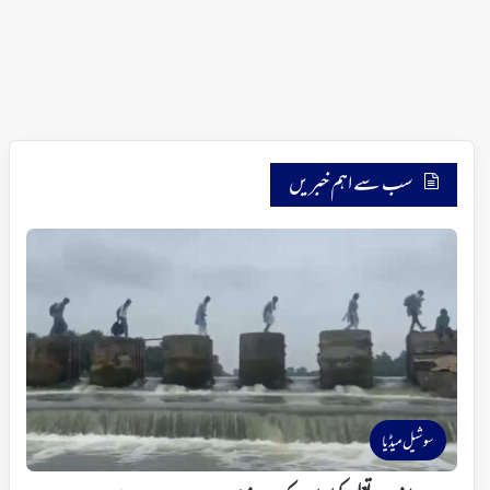
سب سے اہم خبریں
سوشیل میڈیا