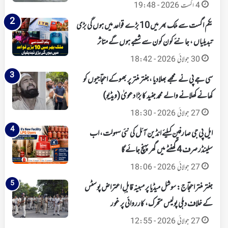
4 اگست 2026 - 19:48
یکم اگست سے ملک بھر میں 10 بڑے قواعد میں ہوں گی بڑی
تبدیلیاں ، جانئے کون کون سے شعبے ہوں گے متاثر
30 جولائی 2026 - 18:42
سی جے پی نے مجھے بھلادیا ،جنتر منتر پر بھوکے احتجاجیوں کو
کھانے کھلانے والے محمد جنید کا بڑا دعویٰ (ویڈیو)
27 جولائی 2026 - 18:30
ایل پی جی صارفین کیلئے انڈین آئل کی نئی سہولت، اب
سلینڈر صرف 4 گھنٹے میں گھر پہنچ جائے گا
27 جولائی 2026 - 18:06
جنتر منتر احتجاج: سوشل میڈیا پر مبینہ قابلِ اعتراض پوسٹس
کے خلاف دہلی پولیس متحرک، کارروائی پر غور
27 جولائی 2026 - 12:55