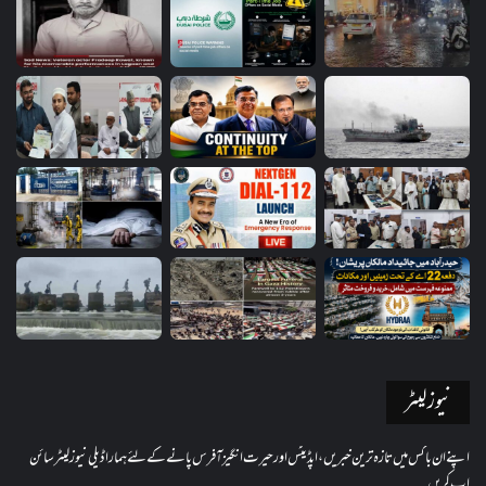
نیوز لیٹر
اپنے ان باکس میں تازہ ترین خبریں، اپڈیٹس اور حیرت انگیز آفرس پانے کے لئے ہمارا ڈیلی نیوز لیٹر سائن
اپ کریں