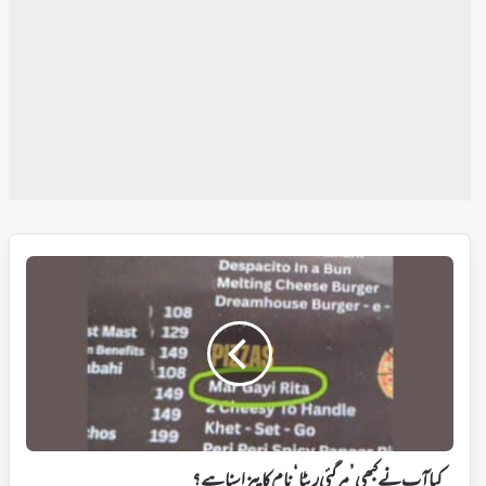
کیا
آپ
نے
کبھی
’مر
گئی
ریٹا‘
نام
کا
پیزا
کیا آپ نے کبھی ’مر گئی ریٹا‘ نام کا پیزا سنا ہے؟