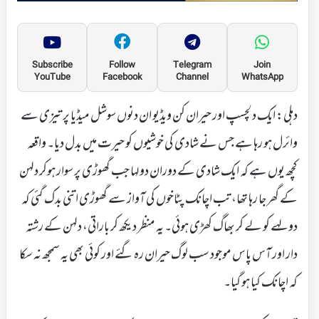
Subscribe
Follow
Telegram
Join
YouTube
Facebook
Channel
WhatsApp
دہلی: ایک دلچسپ اور حیران کن ویڈیو ان دنوں سوشل میڈیا پر تیزی سے
وائرل ہو رہا ہے جس نے شادی کی خوشیوں کو حیرت میں بدل دیا۔ واقعہ
کچھ یوں ہے کہ ایک شادی کے دوران دولہا جب گھوڑی پر سوار ہوکر دلہن
کے گھر جا رہا تھا، تب اچانک پٹاخوں کی آواز سے گھوڑی اتنی بدک گئی کہ
دولہے کو لے کر بھاگ کھڑی ہوئی۔ یہ منظر دیکھ کر باراتی، دلہن کے رشتہ
دار اور آس پاس موجود سب لوگ حیران رہ گئے اور کوئی بھی یہ سمجھ نہ سکا
کہ اچانک کیا ہو گیا۔