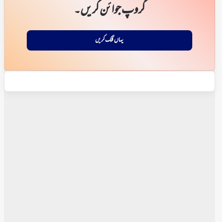
گروپ جوائن کریں۔
یہاں کلک کریں