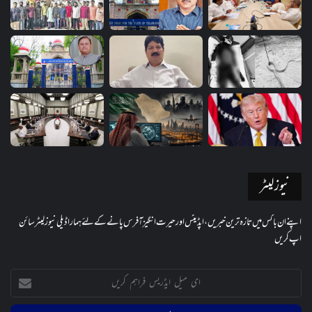
نیوز لیٹر
اپنے ان باکس میں تازہ ترین خبریں، اپڈیٹس اور حیرت انگیز آفرس پانے کے لئے ہمارا ڈیلی نیوز لیٹر سائن
اپ کریں
ای
میل
ایڈریس