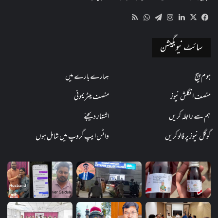
WhatsApp
RSS
Telegram
Instagram
LinkedIn
Facebook
X
سائٹ نیویگیشن
ہوم پیج
ہمارے بارے میں
منصف انگلش نیوز
منصف میٹریمونی
ہم سے رابطہ کریں
اشتہار دیجئے
گوگل نیوز پر فالو کریں
واٹس ایپ گروپ میں شامل ہوں