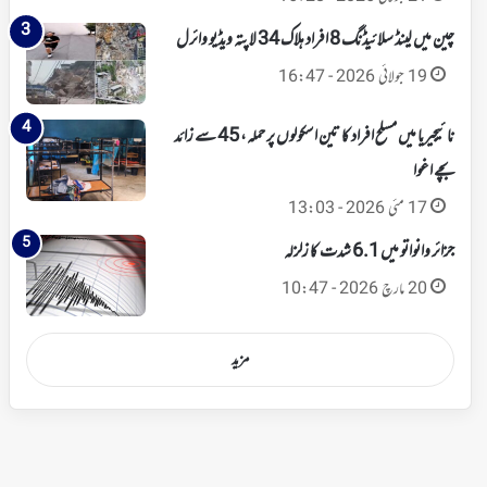
چین میں لینڈ سلائیڈنگ 8 افراد ہلاک 34 لاپتہ ویڈیو وائرل
19 جولائی 2026 - 16:47
نائیجیریا میں مسلح افراد کا تین اسکولوں پر حملہ، 45 سے زائد
بچے اغوا
17 مئی 2026 - 13:03
جزائر وانواتو میں 6.1 شدت کا زلزلہ
20 مارچ 2026 - 10:47
مزید