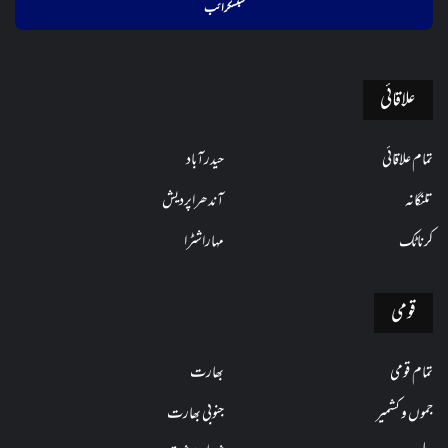
فراہم
کریں
علاقائی
تمام علاقائی
حیدرآباد
تلنگانہ
آندھراپردیش
کرناٹک
مہاراشٹرا
قومی
تمام قومی
بھارت
جموں و کشمیر
جنوبی بھارت