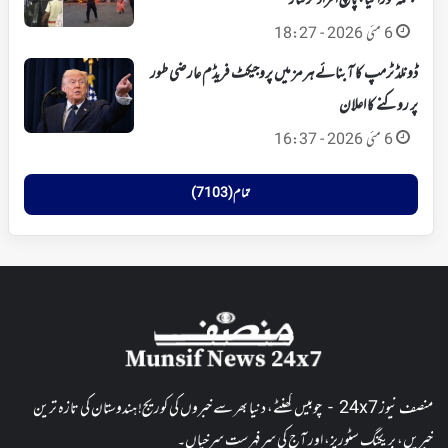
مجسمہ توڑا گیا، پانچ افراد گرفتار
6 مئی 2026 - 18:27
ڈونلڈ ٹرمپ کا آبنائے ہرمز میں پروجیکٹ فریڈم عارضی طور
پر روکنے کا اعلان
6 مئی 2026 - 16:37
تمام (7103)
منصف نیوز 24x7 - چوبیس گھنٹے، دنیا بھر سے خبروں کی کوریج! ہندوستان کی تازہ ترین
خبریں، بریکنگ سٹوریز، اور آج کی سرفہرست سرخیاں۔