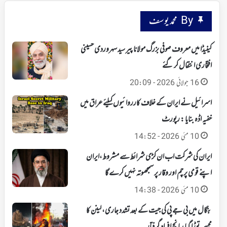
By محمد یوسف
کینیڈا میں معروف صوفی بزرگ مولانا پیر سید سہروردی حسینی
افتخاری انتقال کر گئے
16 جولائی 2026 - 20:09
اسرائیل نے ایران کے خلاف کارروائیوں کیلئے عراق میں
خفیہ اڈہ بنایا : رپورٹ
10 مئی 2026 - 14:52
ایران کی شرکت اب ان کڑی شرائط سے مشروط،ایران
اپنے قومی پرچم اور وقار پر سمجھوتہ نہیں کرے گا
10 مئی 2026 - 14:38
بنگال میں بی جے پی کی جیت کے بعد تشدد جاری، لینن کا