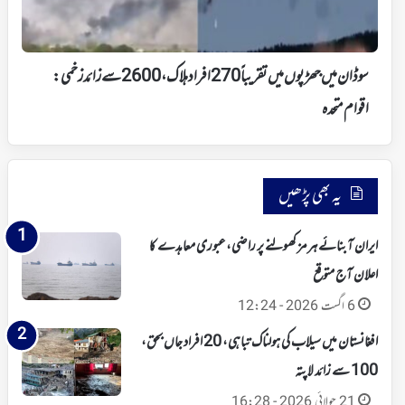
افراد
ہلاک،
2600
سے
سوڈان میں جھڑپوں میں تقریباً 270 افراد ہلاک، 2600 سے زائد زخمی:
زائد
زخمی:
اقوام متحدہ
اقوام
متحدہ
یہ بھی پڑھیں
ایران آبنائے ہرمز کھولنے پر راضی،عبوری معاہدے کا
اعلان آج متوقع
6 اگست 2026 - 12:24
افغانستان میں سیلاب کی ہولناک تباہی، 20 افراد جاں بحق،
100 سے زائد لاپتہ
21 جولائی 2026 - 16:28