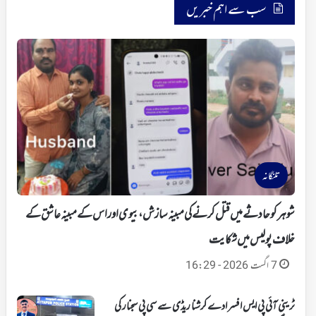
سب سے اہم خبریں
تلنگانہ
شوہر کو حادثے میں قتل کرنے کی مبینہ سازش، بیوی اور اس کے مبینہ عاشق کے
خلاف پولیس میں شکایت
7 اگست 2026 - 16:29
ٹرینی آئی پی ایس افسر ادے کرشنا ریڈی سے سی پی سجنار کی