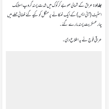
بغداد:
عراق کے شمالی صوبے کرکوک میں شدت پسند گروپ اسلامک
اسٹیٹ (آئی ایس) کے ایک ٹھکانے پر منگل کو کیے گئے فضائی حملے میں
چار عسکریت پسند مارے گئے۔
عراقی فوج نے یہ اطلاع دی۔