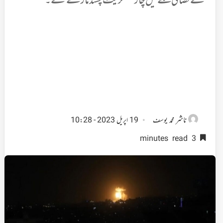
گئے فضائی حملے میں چار عسکریت پسند مارے گئے۔
ناشر
محمد یوسف
19 اپریل 2023 - 10:28
3 minutes read