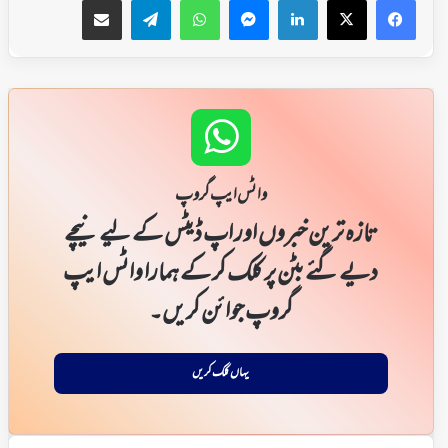
واٹس ایپ گروپ
تازہ ترین خبروں اور اپ ڈیٹس کے لیے نیچے
دیے گئے بٹن پر کلک کر کے ہمارا واٹس ایپ
گروپ جوائن کریں۔
یہاں کلک کریں