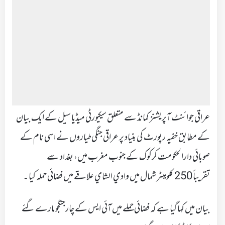
عراقی جوائنٹ آپریشنز کمانڈ سے متعلق سیکیورٹی میڈیا سیل کے ایک بیان
کے مطابق خفیہ رپورٹ کی بنیاد پر عراقی جنگی طیاروں نے اسی نام کے
صوبائی دارالحکومت کرکوک کے جنوب مغرب میں، بغداد سے
تقریباً 250 کلومیٹر شمال میں وادي الشاي علاقے میں فضائی حملہ کیا ۔
بیان میں کہا گیا ہے کہ فضائی حملے میں آئی ایس کے چارجنگجو مارے گئے