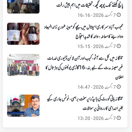
پانچ گھنٹے تک پوچھ گچھ، تحقیقات میں اہم پیش رفت
7 اگست 2026 - 16:16
محبوب آباد سرکاری اسپتال میں بچے کو مبینہ طور پر زائد المیعاد
دوا دینے کا معاملہ، والد کا شدید احتجاج
7 اگست 2026 - 15:15
تلنگانہ میں کل سے آٹو، کیب اور آن لائن ڈلیوری خدمات
غیر معینہ مدت کے لیے بند، 16 گاڑی یونینوں کی ہڑتال کا
اعلان
7 اگست 2026 - 14:47
تلنگانہ ہائی کورٹ کی ہائیڈرا پر سخت برہمی، نوٹس جاری کیے
بغیر انہدامی کارروائی پر سوالات
7 اگست 2026 - 13:20