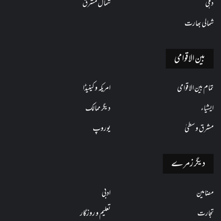
دہلی
شمال مشرق
شمالی بھارت
بین الاقوامی
تمام بین الاقوامی
امریکہ و کینیڈا
ایشیاء
دیگر ممالک
مشرق وسطیٰ
یوروپ
دیگر زمرے
مضامین
ادبی
تجارت
تعلیم و روزگار