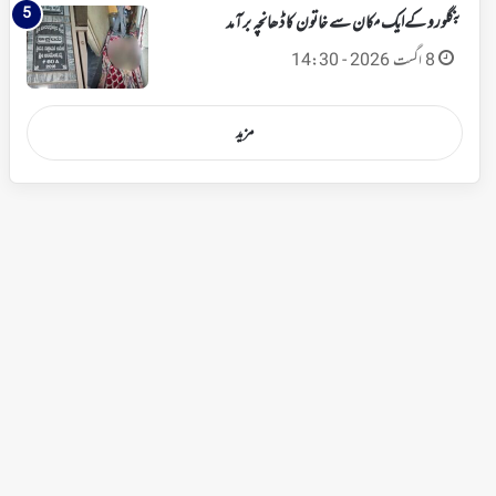
بنگلورو کےایک مکان سے خاتون کا ڈھانچہ برآمد
8 اگست 2026 - 14:30
مزید