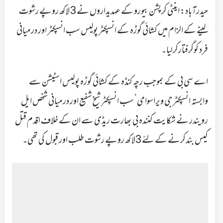
حیدرآباد: اینٹی کرپشن بیورو کے عہدیداروں نے 3 لاکھ روپے رشوت
لینے کے الزام میں کشائی گوڑہ کے انسپکٹر پولیس سب انسپکٹر اور درمیانی
فرد کوگرفتارکرلیا۔
اے سی بی کے بموجب رچہ کنڈہ کے کشائی گوڑہ پولیس اسٹیشن سے
وابستہ انسپکٹر جی ویراسوامی‘ سب انسپکٹر شیخ شفیع اور درمیانی شخص ایل
رویندر نے شکایت کنندہ بی بھارت ریڈی سے ان کے خلاف اقدم قتل
کیس بندکرنے کے لئے 3لاکھ روپے رشوت طلب اور قبول کی تھی۔