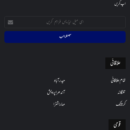
اپ کریں
ای
میل
ایڈریس
فراہم
کریں
علاقائی
تمام علاقائی
حیدرآباد
تلنگانہ
آندھراپردیش
کرناٹک
مہاراشٹرا
قومی