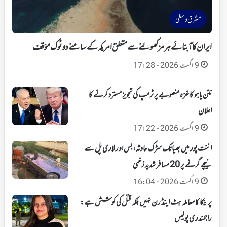
مشرق وسطیٰ
ایران کا آبنائے ہرمز کھولنے سے متعلق امریکہ کے سامنے دوٹوک مؤقف
9 اگست 2026 - 17:28
نتن یاہو کا غزہ منصوبے پر ٹرمپ کی تجویز مسترد کرنے کا
اعلان
9 اگست 2026 - 17:22
اننت پور میں بھیانک سڑک حادثہ، بس اور لاری پل سے
نیچے گرنے پر 20 مسافر شدید زخمی
9 اگست 2026 - 16:04
پرینکا کا معاملہ ہٹ اینڈ رن نہیں بلکہ قتل کی کوشش ہے:
راجمندری پولیس