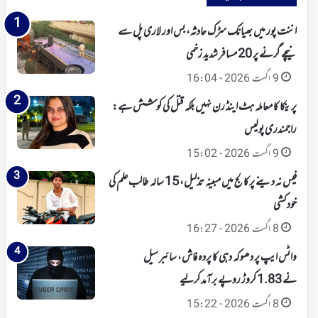
اننت پور میں بھیانک سڑک حادثہ، بس اور لاری پل سے
نیچے گرنے پر 20 مسافر شدید زخمی
9 اگست 2026 - 16:04
پرینکا کا معاملہ ہٹ اینڈ رن نہیں بلکہ قتل کی کوشش ہے:
راجمندری پولیس
9 اگست 2026 - 15:02
فیس نہ دینے پرکالج میں مبینہ تذلیل، 15 سالہ طالب علم کی
خودکشی
8 اگست 2026 - 16:27
واٹس ایپ پر دھوکہ دہی کا پردہ فاش، سائبر سیل
نے 1.83 کروڑ روپے برآمد کرلیے
8 اگست 2026 - 15:22