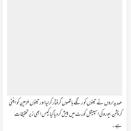
عہدیداروں نے تینوں کو رنگے ہاتھوں گرفتار کرلیا اور تینوں ملزمین کو اینٹی
کرپشن بیوروکی اسپیشل کورٹ میں پیش کردیاگیا کیس ابھی زیرتحقیقات
ہے۔