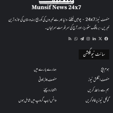
منصف نیوز 24x7 - چوبیس گھنٹے، دنیا بھر سے خبروں کی کوریج! ہندوستان کی تازہ ترین
خبریں، بریکنگ سٹوریز، اور آج کی سرفہرست سرخیاں۔
WhatsApp
RSS
Telegram
Instagram
LinkedIn
Facebook
X
سائٹ نیویگیشن
ہوم پیج
ہمارے بارے میں
منصف انگلش نیوز
منصف میٹریمونی
ہم سے رابطہ کریں
اشتہار دیجئے
گوگل نیوز پر فالو کریں
واٹس ایپ گروپ میں شامل ہوں