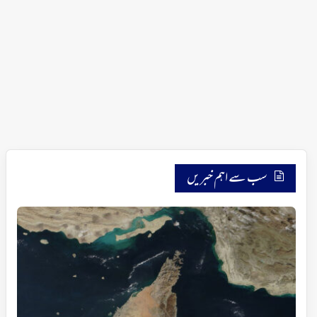
سب سے اہم خبریں