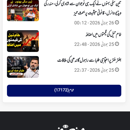
تین سگی بہنوں نے ایک ہی نوجوان سے شادی کرلی، مندر کی
ویڈیو وائرل، قانونی حیثیت پر بحث تیز
26 جولائی 2026 - 00:12
خام تیل کی قیمتوں میں اضافہ
25 جولائی 2026 - 22:48
جنتر منتر پر احتجاجی طلبا سے راہول گاندھی کی ملاقات
25 جولائی 2026 - 22:37
تمام (17172)