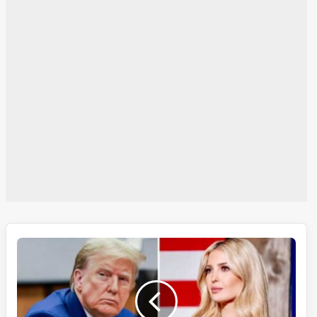
ڈونالڈ
ٹرمپ
کو
ملنے
والی