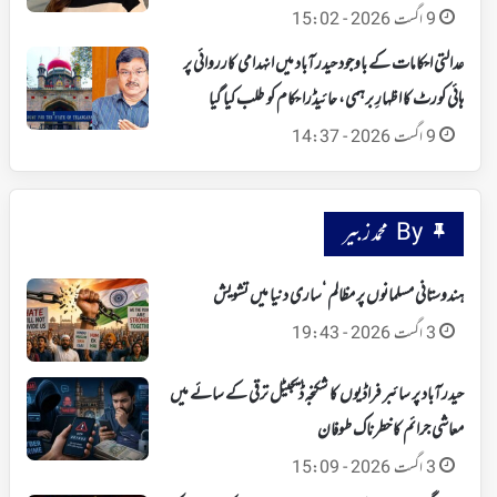
9 اگست 2026 - 15:02
عدالتی احکامات کے باوجود حیدرآباد میں انہدامی کارروائی پر
ہائی کورٹ کا اظہارِ برہمی، حائیڈرا حکام کو طلب کیا گیا
9 اگست 2026 - 14:37
By محمد زبیر
ہندوستانی مسلمانوں پر مظالم ‘ساری دنیا میں تشویش
3 اگست 2026 - 19:43
حیدرآباد پر سائبر فراڈیوں کا شکنجہ‘ ڈیجیٹل ترقی کے سائے میں
معاشی جرائم کا خطرناک طوفان
3 اگست 2026 - 15:09