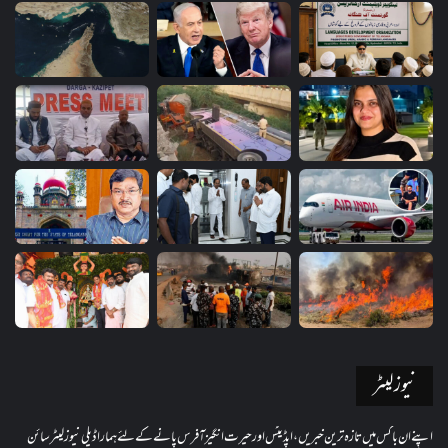
نیوز لیٹر
اپنے ان باکس میں تازہ ترین خبریں، اپڈیٹس اور حیرت انگیز آفرس پانے کے لئے ہمارا ڈیلی نیوز لیٹر سائن