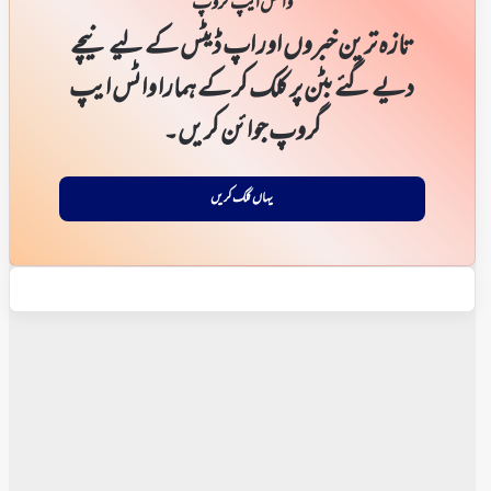
واٹس ایپ گروپ
تازہ ترین خبروں اور اپ ڈیٹس کے لیے نیچے
دیے گئے بٹن پر کلک کر کے ہمارا واٹس ایپ
گروپ جوائن کریں۔
یہاں کلک کریں