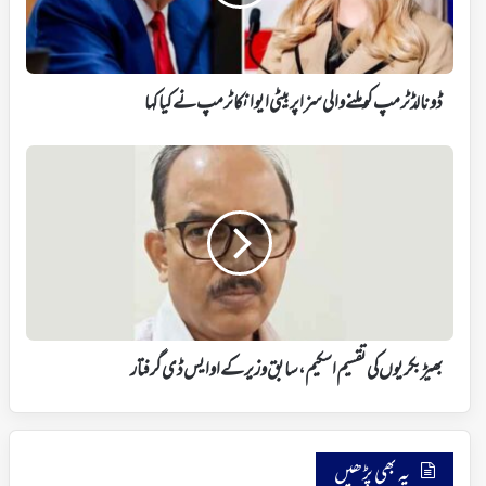
سزا
پر
بیٹی
ایوانکا
ٹرمپ
ڈونالڈ ٹرمپ کو ملنے والی سزا پر بیٹی ایوانکا ٹرمپ نے کیاکہا
نے
کیاکہا
بھیڑ
بکریوں
کی
تقسیم
اسکیم،
سابق
وزیر
کے
او
ایس
بھیڑ بکریوں کی تقسیم اسکیم، سابق وزیر کے او ایس ڈی گرفتار
ڈی
گرفتار
یہ بھی پڑھیں