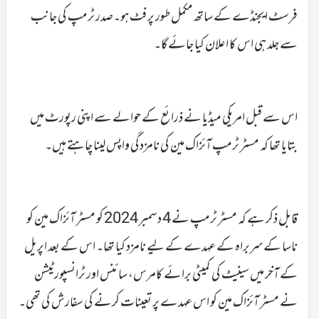
فرسٹ ایجنڈے کے ساتھ مکمل طور پر فٹ ہو۔صدر ٹرمپ کی جانب
سے جلد ہی اس کا اعلان کیا جائے گا۔
اس سے قبل امریکی میڈیا نے ذرائع کے حوالے سے اپنی رپورٹ میں
بتایا تھا کہ مسٹر ٹرمپ آئزاک مین کی نامزدگی واپس لینا چاہتے ہیں۔
قابل ذکر ہے کہ مسٹر ٹرمپ نے 4 دسمبر 2024 کو مسٹر آئزاک مین کو
ناسا کے سربراہ کے عہدے کے لیے نامزد کیا تھا۔ اس کے بعد اپریل
کے آخر میں سینیٹ کی کمیٹی برائے کامرس، سائنس اور ٹرانسپورٹیشن
نے مسٹر آئزاک مین کو اس عہدے پر تعینات کرنے کی سفارش کی تھی۔