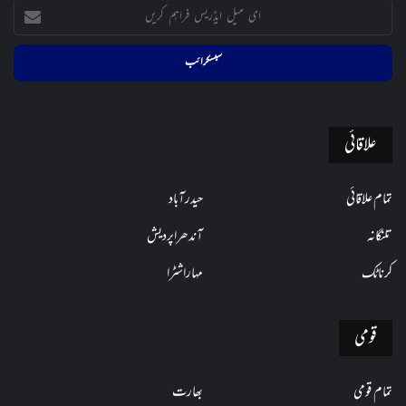
ای
میل
ایڈریس
فراہم
کریں
علاقائی
تمام علاقائی
حیدرآباد
تلنگانہ
آندھراپردیش
کرناٹک
مہاراشٹرا
قومی
تمام قومی
بھارت