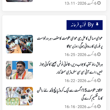
6 اگست 2026 - 13:11
By فوزیہ فرحانہ
عوامی مسائل کا حل ہی عوامی حکومت کا مقصد، ہر درخواست
پر فوری کارروائی ہوگی: وزیر سیتکا
6 اگست 2026 - 16:25
ہریش راؤ تنقید کا جواب دیں، قانونی نوٹس بھیجنے کا کوئی جواز
نہیں: اے آئی سی سی سکریٹری سمتھ کمار
6 اگست 2026 - 16:22
تلنگانہ حکومت 15 اگست سے ایک کروڑ پانچ لاکھ نئے راشن
کارڈ تقسیم کرے گی
6 اگست 2026 - 16:16