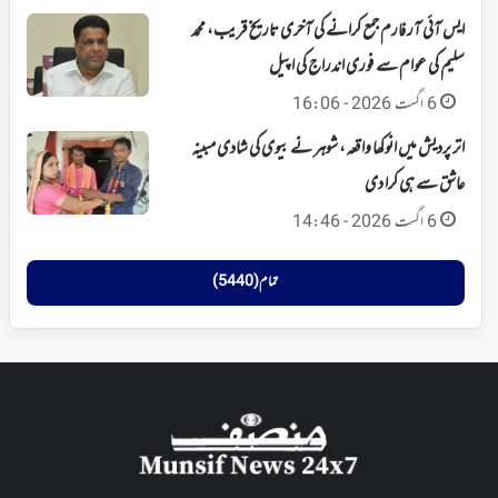
ایس آئی آر فارم جمع کرانے کی آخری تاریخ قریب، محمد
سلیم کی عوام سے فوری اندراج کی اپیل
6 اگست 2026 - 16:06
اتر پردیش میں انوکھا واقعہ، شوہر نے بیوی کی شادی مبینہ
عاشق سے ہی کرا دی
6 اگست 2026 - 14:46
تمام (5440)