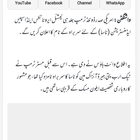
YouTube
Facebook
Channel
WhatsApp
واشنگٹن:
امریکی صدر ڈونلڈ ٹرمپ جلد ہی نیشنل ایروناٹکس اینڈ اسپیس
ایڈمنسٹریشن (ناسا) کے نئے سربراہ کے نام کا اعلان کریں گے۔
یہ اطلاع وائٹ ہاؤس نے دی ہے۔ اس سے قبل مسٹر ٹرمپ نے
ٹیک ارب پتی جیرڈ آئزاک مین کو ناسا کا سربراہ نامزد کیا تھا، جو مشہور
کاروباری شخصیت ایلون مسک کے قریبی ساتھی ہیں۔