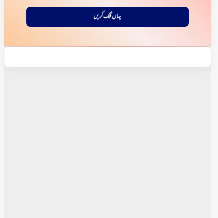
یہاں کلک کریں