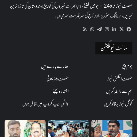
منصف نیوز 24x7 - چوبیس گھنٹے، دنیا بھر سے خبروں کی کوریج! ہندوستان کی تازہ ترین
خبریں، بریکنگ سٹوریز، اور آج کی سرفہرست سرخیاں۔
WhatsApp
RSS
Telegram
Instagram
LinkedIn
Facebook
X
سائٹ نیویگیشن
ہوم پیج
ہمارے بارے میں
منصف انگلش نیوز
منصف میٹریمونی
ہم سے رابطہ کریں
اشتہار دیجئے
گوگل نیوز پر فالو کریں
واٹس ایپ گروپ میں شامل ہوں