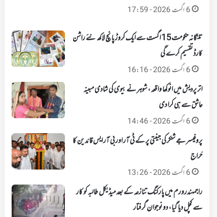
6 اگست 2026 - 17:59
تلنگانہ حکومت 15 اگست سے ایک کروڑ پانچ لاکھ نئے راشن
کارڈ تقسیم کرے گی
6 اگست 2026 - 16:16
اتر پردیش میں انوکھا واقعہ، شوہر نے بیوی کی شادی مبینہ
عاشق سے ہی کرا دی
6 اگست 2026 - 14:46
پروفیسر جے شنکر کی جینتی پر کے ٹی آر اور بی آر ایس قائدین کا
خراج
6 اگست 2026 - 13:26
راجمہندرورم میں پارکنگ تنازعہ کے بعد میڈیکل طالبہ کو کار
سے کچل دیا گیا، دو نوجوان گرفتار