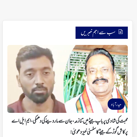
سب سے اہم خبریں
حیدرآباد
محبت کی شادی پر باپ بیٹے میں تنازعہ، جان سے ماردینے کی دھمکی، ایم ایل اے
پرکاش گوڑ کے بیٹے کا سنسنی خیز دعویٰ!