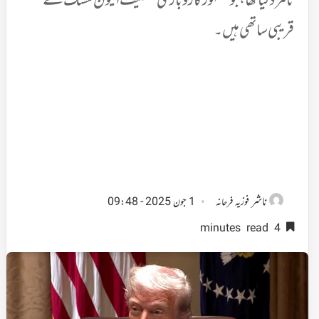
نامزد کیا تھا، جو مشہور کاروباری شخصیت ایلون مسک کے
قریبی ساتھی ہیں۔
ناشر
فوزیہ فرحانہ
1 جون 2025 - 09:48
4 minutes read