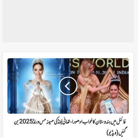
فائنل
میں
ہندوستان
کا
خواب
ادھورا،
تھائی
لینڈ
کی
حسینہ
فائنل میں ہندوستان کا خواب ادھورا، تھائی لینڈ کی حسینہ مس ورلڈ 2025بن
مس
ورلڈ
گئیں (ویڈیو)