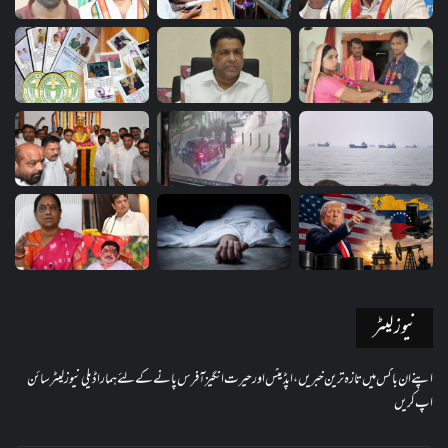
نیوز لیٹر
اپنے ان باکس میں تازہ ترین خبریں، اپڈیٹس اور حیرت انگیز آفرس پانے کے لئے ہمارا ڈیلی نیوز لیٹر سائن
اپ کریں