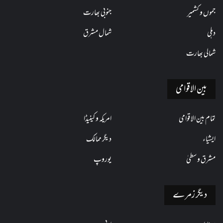
جموں و کشمیر
جنوبی بھارت
دہلی
شمال مشرق
شمالی بھارت
بین الاقوامی
تمام بین الاقوامی
امریکہ و کینیڈا
ایشیاء
دیگر ممالک
مشرق وسطیٰ
یوروپ
دیگر زمرے