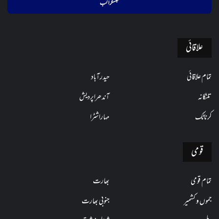
فراہم
کریں
علاقائی
تمام علاقائی
حیدرآباد
تلنگانہ
آندھراپردیش
کرناٹک
مہاراشٹرا
قومی
تمام قومی
بھارت
جموں و کشمیر
جنوبی بھارت