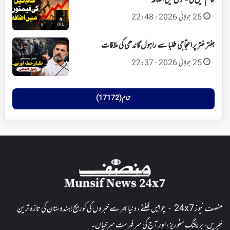
خام تیل کی قیمتوں میں اضافہ
25 جولائی 2026 - 22:48
جنتر منتر پر احتجاجی طلبا سے راہول گاندھی کی ملاقات
25 جولائی 2026 - 22:37
تمام (17172)
منصف نیوز 24x7 - چوبیس گھنٹے، دنیا بھر سے خبروں کی کوریج! ہندوستان کی تازہ ترین
خبریں، بریکنگ سٹوریز، اور آج کی سرفہرست سرخیاں۔