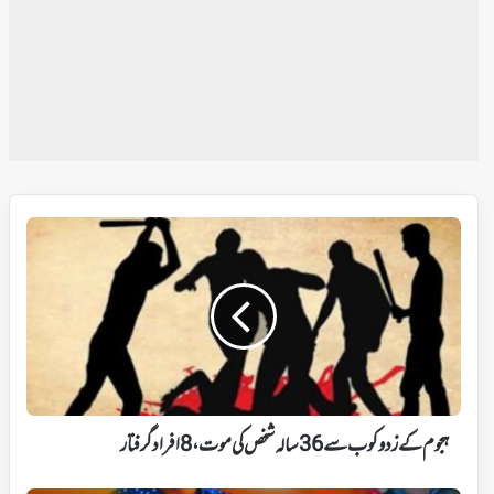
ہجوم
کے
زد
و
کوب
سے
36
سالہ
شخص
کی
ہجوم کے زد و کوب سے 36 سالہ شخص کی موت، 8 افراد گرفتار
موت،
8