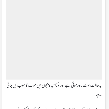
یہ حالت بہت نادر ہوتی ہے اور نوزائیدہ بچوں میں موت کا سبب بن جاتی
ہے۔