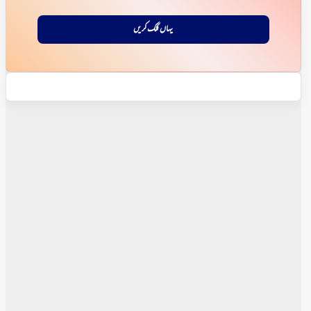
یہاں کلک کریں