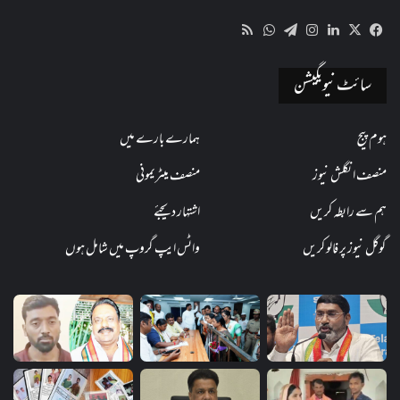
WhatsApp
RSS
Telegram
Instagram
LinkedIn
Facebook
X
سائٹ نیویگیشن
ہوم پیج
ہمارے بارے میں
منصف انگلش نیوز
منصف میٹریمونی
ہم سے رابطہ کریں
اشتہار دیجئے
گوگل نیوز پر فالو کریں
واٹس ایپ گروپ میں شامل ہوں