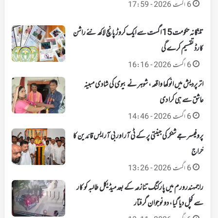
6 اگست 2026 - 17:59
تلنگانہ حکومت 15 اگست سے ایک کروڑ پانچ لاکھ نئے راشن
کارڈ تقسیم کرے گی
6 اگست 2026 - 16:16
اتر پردیش میں انوکھا واقعہ، شوہر نے بیوی کی شادی مبینہ
عاشق سے ہی کرا دی
6 اگست 2026 - 14:46
پروفیسر جے شنکر کی جینتی پر کے ٹی آر اور بی آر ایس قائدین کا
خراج
6 اگست 2026 - 13:26
راجمہندرورم میں پارکنگ تنازعہ کے بعد میڈیکل طالبہ کو کار
سے کچل دیا گیا، دو نوجوان گرفتار