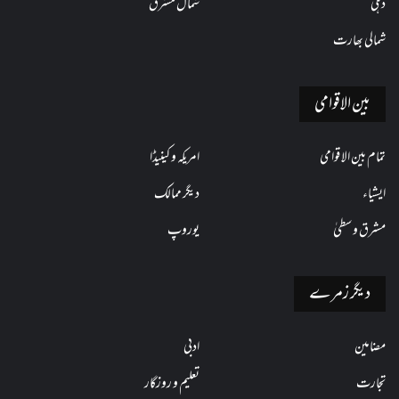
دہلی
شمال مشرق
شمالی بھارت
بین الاقوامی
تمام بین الاقوامی
امریکہ و کینیڈا
ایشیاء
دیگر ممالک
مشرق وسطیٰ
یوروپ
دیگر زمرے
مضامین
ادبی
تجارت
تعلیم و روزگار