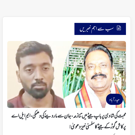
سب سے اہم خبریں
حیدرآباد
محبت کی شادی پر باپ بیٹے میں تنازعہ، جان سے ماردینے کی دھمکی، ایم ایل اے
پرکاش گوڑ کے بیٹے کا سنسنی خیز دعویٰ!