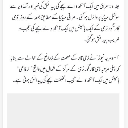
بغداد: عراق میں ایک آنکھ والے بچے کی پیدائش کی خبر اور تصاویر سے
سوشل میڈیا پر وائرل ہوگئی۔ عراقی میڈیا کے مطابق جمعہ کے روز ”ذی
قار“ گورنری کے ایک ہاسپٹل میں ایک آنکھ والے بچے کی عجیب و
غریب پیدائش ہوگئی۔
”السومریہ نیوز“ نے ذی قار کے صحت کے ذرائع کے حوالے سے بتایا
کہ پہلی مرتبہ ذی قار گورنری کے مرکز کے شمال میں واقع ”الرفاعی“
ہاسپٹل میں ایک آنکھ والے عجیب الخلقت بچے کی پیدائش ہوئی ہے۔