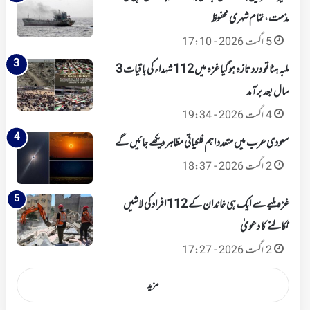
مذمت، تمام شہری محفوظ
5 اگست 2026 - 17:10
ملبہ ہٹا تو درد تازہ ہوگیا غزہ میں 112 شہداء کی باقیات 3
سال بعد برآمد
4 اگست 2026 - 19:34
سعودی عرب میں متعدد اہم فلکیاتی مظاہر دیکھے جائیں گے
2 اگست 2026 - 18:37
غزہ ملبے سے ایک ہی خاندان کے 112 افراد کی لاشیں
نکالنے کا دعویٰ
2 اگست 2026 - 17:27
مزید