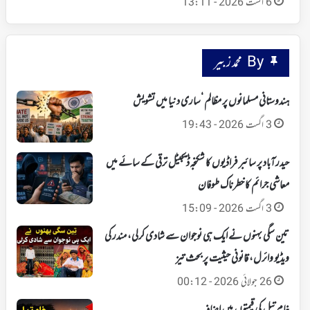
6 اگست 2026 - 13:11
By محمد زبیر
ہندوستانی مسلمانوں پر مظالم ‘ساری دنیا میں تشویش
3 اگست 2026 - 19:43
حیدرآباد پر سائبر فراڈیوں کا شکنجہ‘ ڈیجیٹل ترقی کے سائے میں
معاشی جرائم کا خطرناک طوفان
3 اگست 2026 - 15:09
تین سگی بہنوں نے ایک ہی نوجوان سے شادی کرلی، مندر کی
ویڈیو وائرل، قانونی حیثیت پر بحث تیز
26 جولائی 2026 - 00:12