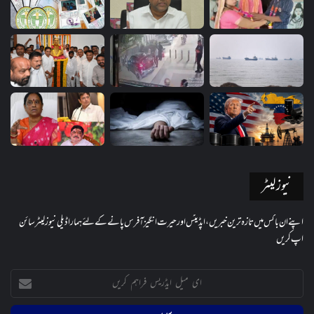
نیوز لیٹر
اپنے ان باکس میں تازہ ترین خبریں، اپڈیٹس اور حیرت انگیز آفرس پانے کے لئے ہمارا ڈیلی نیوز لیٹر سائن
اپ کریں
ای
میل
ایڈریس