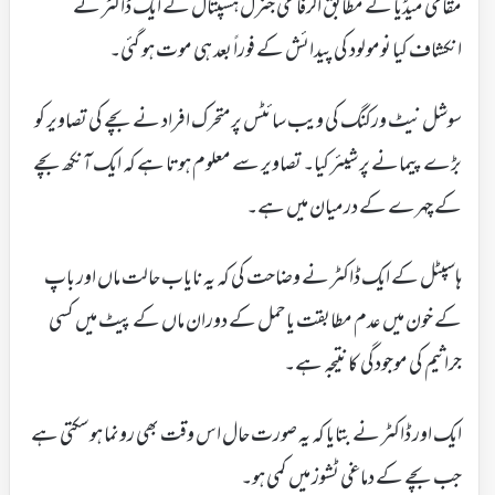
مقامی میڈیا کے مطابق الرفاعی جنرل ہسپتال کے ایک ڈاکٹر نے
انکشاف کیا نومولود کی پیدائش کے فوراً بعد ہی موت ہو گئی۔
سوشل نیٹ ورکنگ کی ویب سائٹس پر متحرک افراد نے بچے کی تصاویر کو
بڑے پیمانے پر شیئر کیا۔ تصاویر سے معلوم ہوتا ہے کہ ایک آنکھ بچے
کے چہرے کے درمیان میں ہے۔
ہاسپٹل کے ایک ڈاکٹر نے وضاحت کی کہ یہ نایاب حالت ماں اور باپ
کے خون میں عدم مطابقت یا حمل کے دوران ماں کے پیٹ میں کسی
جراثیم کی موجودگی کا نتیجہ ہے۔
ایک اور ڈاکٹر نے بتایا کہ یہ صورت حال اس وقت بھی رونما ہوسکتی ہے
جب بچے کے دماغی ٹشوز میں کمی ہو۔